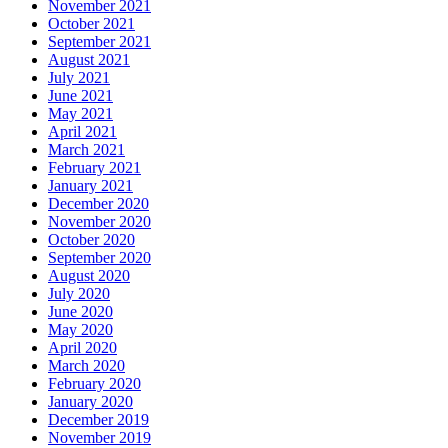
November 2021
October 2021
September 2021
August 2021
July 2021
June 2021
May 2021
April 2021
March 2021
February 2021
January 2021
December 2020
November 2020
October 2020
September 2020
August 2020
July 2020
June 2020
May 2020
April 2020
March 2020
February 2020
January 2020
December 2019
November 2019