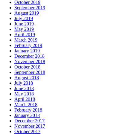
October 2019
September 2019
August 2019
July 2019
June 2019
May 2019
April 2019
March 2019
February 2019
January 2019
December 2018
November 2018
October 2018
September 2018
August 2018
July 2018
June 2018
May 2018
April 2018
March 2018
February 2018
January 2018
December 2017
November 2017
October 2017