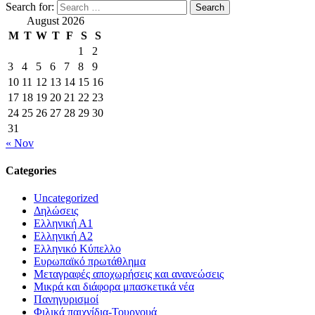
Search for:
August 2026
M
T
W
T
F
S
S
1
2
3
4
5
6
7
8
9
10
11
12
13
14
15
16
17
18
19
20
21
22
23
24
25
26
27
28
29
30
31
« Nov
Categories
Uncategorized
Δηλώσεις
Ελληνική Α1
Ελληνική Α2
Ελληνικό Κύπελλο
Ευρωπαϊκό πρωτάθλημα
Μεταγραφές αποχωρήσεις και ανανεώσεις
Μικρά και διάφορα μπασκετικά νέα
Πανηγυρισμοί
Φιλικά παιχνίδια-Τουρνουά