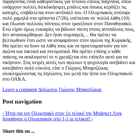
παράγοντας είναι καθοριστικός για τέτοιου είδους παιχνίδια, όπου
υπάρχουν πολλές διεκδικήσιμες μπάλες και όποιος κερδίζει τις
κατοχές, επιβάλλεται στον αντίπαλό του. Ο Ολυμπιακός σούταρε
πολύ χαμηλά στα τρίποντα (7/26), υπέπεσαν σε πολλά λάθη (10)
και έδωσαν πολλούς πόντους στον τρανζίσιον στον Παναθηναϊκό.
Ενώ είχαν όμως ευκαιρίες να βάλουν πίεση στους αντιπάλους τους,
δεν ανταποκρίθηκαν. Δεν ήταν συμπαγείς… Θα πρέπει να
βελτιωθούν έτσι ώστε να ισοφαρίσουν στον αγώνα της Κυριακής.
Θα πρέπει να δουν τα λάθη τους και να προετοιμαστούν για τον
αγώνα και τακτικά και πνευματικά. Θα πρέπει επίσης ο κάθε
παίκτης να αναλογιστεί το τι χρειάζεται στο επίπεδο αυτό για να
νικήσουν. Στις σειρές αυτές των αγώνων η ψυχολογία ανεβαίνει και
κατεβαίνει πολύ εύκολα, είπε ο Γιώργος Μπαρτζώκας
ολοκληρώνοντας τις δηλώσεις του μετά την ήττα του Ολυμπιακού
στο ΟΑΚΑ.
Leave a comment
Δηλώσεις
Γιώργος Μπαρτζώκας
Post navigation
‹
Ήττα για τον Ολυμπιακό στον 1ο τελικό της Μπάσκετ Λιγκ
Ισοφάρισε ο Ολυμπιακός στο 1-1 οι τελικοί!
›
Share this on ...