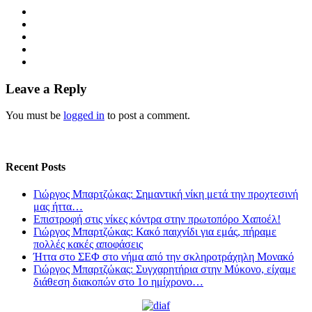
Leave a Reply
You must be
logged in
to post a comment.
Recent Posts
Γιώργος Μπαρτζώκας: Σημαντική νίκη μετά την προχτεσινή
μας ήττα…
Επιστροφή στις νίκες κόντρα στην πρωτοπόρο Χαποέλ!
Γιώργος Μπαρτζώκας: Κακό παιχνίδι για εμάς, πήραμε
πολλές κακές αποφάσεις
Ήττα στο ΣΕΦ στο νήμα από την σκληροτράχηλη Μονακό
Γιώργος Μπαρτζώκας: Συγχαρητήρια στην Μύκονο, είχαμε
διάθεση διακοπών στο 1ο ημίχρονο…