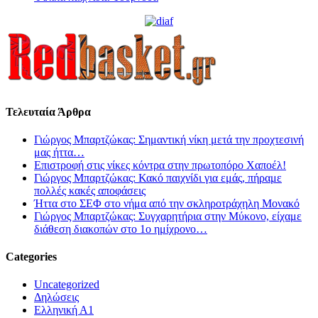
Τελευταία Άρθρα
Γιώργος Μπαρτζώκας: Σημαντική νίκη μετά την προχτεσινή
μας ήττα…
Επιστροφή στις νίκες κόντρα στην πρωτοπόρο Χαποέλ!
Γιώργος Μπαρτζώκας: Κακό παιχνίδι για εμάς, πήραμε
πολλές κακές αποφάσεις
Ήττα στο ΣΕΦ στο νήμα από την σκληροτράχηλη Μονακό
Γιώργος Μπαρτζώκας: Συγχαρητήρια στην Μύκονο, είχαμε
διάθεση διακοπών στο 1ο ημίχρονο…
Categories
Uncategorized
Δηλώσεις
Ελληνική Α1