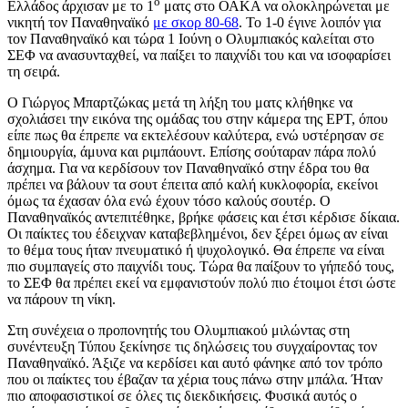
ο
Ελλάδος άρχισαν με το 1
ματς στο ΟΑΚΑ να ολοκληρώνεται με
νικητή τον Παναθηναϊκό
με σκορ 80-68
. Το 1-0 έγινε λοιπόν για
τον Παναθηναϊκό και τώρα 1 Ιούνη ο Ολυμπιακός καλείται στο
ΣΕΦ να ανασυνταχθεί, να παίξει το παιχνίδι του και να ισοφαρίσει
τη σειρά.
Ο Γιώργος Μπαρτζώκας μετά τη λήξη του ματς κλήθηκε να
σχολιάσει την εικόνα της ομάδας του στην κάμερα της ΕΡΤ, όπου
είπε πως θα έπρεπε να εκτελέσουν καλύτερα, ενώ υστέρησαν σε
δημιουργία, άμυνα και ριμπάουντ. Επίσης σούταραν πάρα πολύ
άσχημα. Για να κερδίσουν τον Παναθηναϊκό στην έδρα του θα
πρέπει να βάλουν τα σουτ έπειτα από καλή κυκλοφορία, εκείνοι
όμως τα έχασαν όλα ενώ έχουν τόσο καλούς σουτέρ. Ο
Παναθηναϊκός αντεπιτέθηκε, βρήκε φάσεις και έτσι κέρδισε δίκαια.
Οι παίκτες του έδειχναν καταβεβλημένοι, δεν ξέρει όμως αν είναι
το θέμα τους ήταν πνευματικό ή ψυχολογικό. Θα έπρεπε να είναι
πιο συμπαγείς στο παιχνίδι τους. Τώρα θα παίξουν το γήπεδό τους,
το ΣΕΦ θα πρέπει εκεί να εμφανιστούν πολύ πιο έτοιμοι έτσι ώστε
να πάρουν τη νίκη.
Στη συνέχεια ο προπονητής του Ολυμπιακού μιλώντας στη
συνέντευξη Τύπου ξεκίνησε τις δηλώσεις του συγχαίροντας τον
Παναθηναϊκό. Άξιζε να κερδίσει και αυτό φάνηκε από τον τρόπο
που οι παίκτες του έβαζαν τα χέρια τους πάνω στην μπάλα. Ήταν
πιο αποφασιστικοί σε όλες τις διεκδικήσεις. Φυσικά αυτός ο