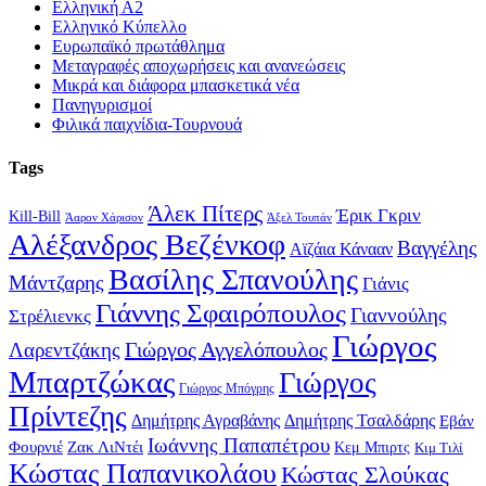
Ελληνική Α2
Ελληνικό Κύπελλο
Ευρωπαϊκό πρωτάθλημα
Μεταγραφές αποχωρήσεις και ανανεώσεις
Μικρά και διάφορα μπασκετικά νέα
Πανηγυρισμοί
Φιλικά παιχνίδια-Τουρνουά
Tags
Άλεκ Πίτερς
Έρικ Γκριν
Kill-Bill
Άαρον Χάρισον
Άξελ Τουπάν
Αλέξανδρος Βεζένκοφ
Βαγγέλης
Αϊζάια Κάνααν
Βασίλης Σπανούλης
Μάντζαρης
Γιάνις
Γιάννης Σφαιρόπουλος
Γιαννούλης
Στρέλιενκς
Γιώργος
Γιώργος Αγγελόπουλος
Λαρεντζάκης
Μπαρτζώκας
Γιώργος
Γιώργος Μπόγρης
Πρίντεζης
Δημήτρης Αγραβάνης
Δημήτρης Τσαλδάρης
Εβάν
Ιωάννης Παπαπέτρου
Φουρνιέ
Ζακ ΛιΝτέι
Κεμ Μπιρτς
Κιμ Τιλί
Κώστας Παπανικολάου
Κώστας Σλούκας