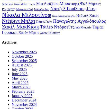
Μουσταφά Φαλ
Ματ Λοτζέσκι
Μπράιαν
Λιβιό Ζαν Σαρλ
Μίλαν Τόμιτς
Νάιτζελ Γουίλιαμς-Γκος
Ρόμπερτς
Μπράντον Πολ
Μόουζες Ράιτ
Νίκολα Μιλουτίνοφ
Ντάνιελ Χάκετ
Νίκος Αρσενόπουλος
Ντέιβιντ Μπλατ
Παναγιώτης Αγγελόπουλος
Πάτρικ Γιανκ
Σακίλ ΜακΚίσικ
Τάιλερ Ντόρσεϊ
Τόμας
Τζαμέλ ΜακΛίν
Γουόκαπ
Χασάν Μάρτιν
Χόλις Τόμπσον
Archives
November 2025
October 2025
September 2025
August 2025
July 2025
June 2025
May 2025
April 2025
March 2025
February 2025
January 2025
December 2024
November 2024
October 2024