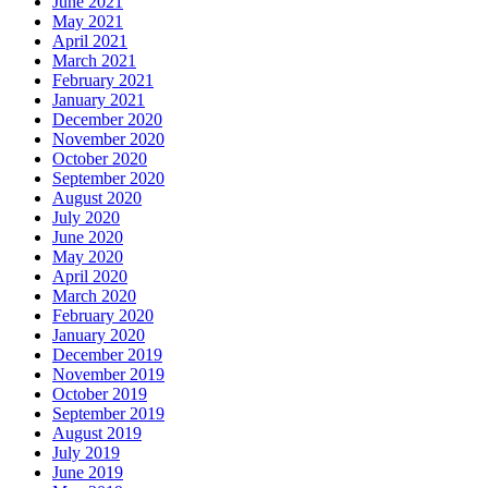
June 2021
May 2021
April 2021
March 2021
February 2021
January 2021
December 2020
November 2020
October 2020
September 2020
August 2020
July 2020
June 2020
May 2020
April 2020
March 2020
February 2020
January 2020
December 2019
November 2019
October 2019
September 2019
August 2019
July 2019
June 2019