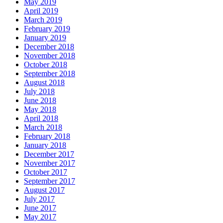
May 2019
April 2019
March 2019
February 2019
January 2019
December 2018
November 2018
October 2018
September 2018
August 2018
July 2018
June 2018
May 2018
April 2018
March 2018
February 2018
January 2018
December 2017
November 2017
October 2017
September 2017
August 2017
July 2017
June 2017
May 2017