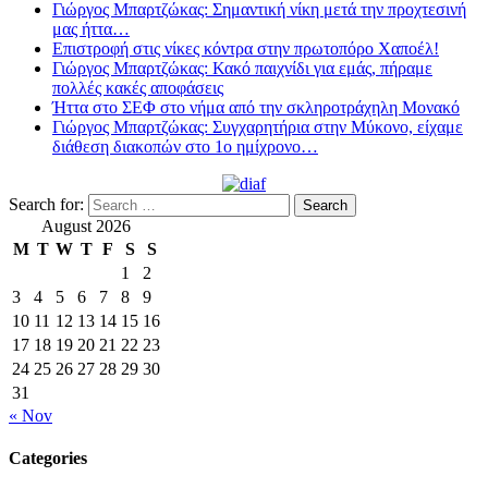
Γιώργος Μπαρτζώκας: Σημαντική νίκη μετά την προχτεσινή
μας ήττα…
Επιστροφή στις νίκες κόντρα στην πρωτοπόρο Χαποέλ!
Γιώργος Μπαρτζώκας: Κακό παιχνίδι για εμάς, πήραμε
πολλές κακές αποφάσεις
Ήττα στο ΣΕΦ στο νήμα από την σκληροτράχηλη Μονακό
Γιώργος Μπαρτζώκας: Συγχαρητήρια στην Μύκονο, είχαμε
διάθεση διακοπών στο 1ο ημίχρονο…
Search for:
August 2026
M
T
W
T
F
S
S
1
2
3
4
5
6
7
8
9
10
11
12
13
14
15
16
17
18
19
20
21
22
23
24
25
26
27
28
29
30
31
« Nov
Categories