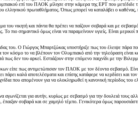
υμπιακού επί του ΠΑΟΚ μίλησε στην κάμερα της ΕΡΤ που μετέδιδε την
του ελληνικού πρωταθλήματος. Όπως μπορεί να καταλάβει ο καθένας, κ
μα του νικητή και πάντα θα πρέπει να παίζουν σοβαρά και με σεβασμό
 Το πιο σημαντικό όμως είναι να παραμείνουν υγιείς. Είναι μερικοί 
άδας του. Ο Γιώργος Μπαρτζώκας υποστήριξε πως του έλειψε πάρα πολ
Για τον κόσμο το να βλέπουν τον Ολυμπιακό από την τηλεόραση είναι κ
ά πως δεν του αρκεί. Εστιάζουν στην επόμενο παιχνίδι με την Βιλερμ
ων είπε πως αντιμετώπισαν τον ΠΑΟΚ με τον δέοντα σεβασμό. Είναι
χει πάρει καλά αποτελέσματα και επίσης κατάφερε να κερδίσει και το
ιχνίδια που απομένουν για να ολοκληρωθεί η κανονική περίοδος του 
 να αγωνίζεται για αυτήν, κυρίως με σεβασμό για την δουλειά τους α
το, έπαιξαν σοβαρά και σε χαμηλό τέμπο. Γενικότερα όμως παρουσιά