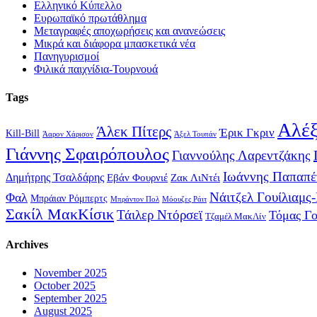
Ελληνικό Κύπελλο
Ευρωπαϊκό πρωτάθλημα
Μεταγραφές αποχωρήσεις και ανανεώσεις
Μικρά και διάφορα μπασκετικά νέα
Πανηγυρισμοί
Φιλικά παιχνίδια-Τουρνουά
Tags
Αλέξ
Άλεκ Πίτερς
Έρικ Γκριν
Kill-Bill
Άαρον Χάρισον
Άξελ Τουπάν
Γιάννης Σφαιρόπουλος
Γιαννούλης Λαρεντζάκης
Ιωάννης Παπαπέ
Δημήτρης Τσαλδάρης
Εβάν Φουρνιέ
Ζακ ΛιΝτέι
Νάιτζελ Γουίλιαμς
Φαλ
Μπράιαν Ρόμπερτς
Μπράντον Πολ
Μόουζες Ράιτ
Σακίλ ΜακΚίσικ
Τάιλερ Ντόρσεϊ
Τόμας Γ
Τζαμέλ ΜακΛίν
Archives
November 2025
October 2025
September 2025
August 2025