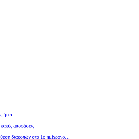
ας ήττα…
 κακές αποφάσεις
άθεση διακοπών στο 1ο ημίχρονο…