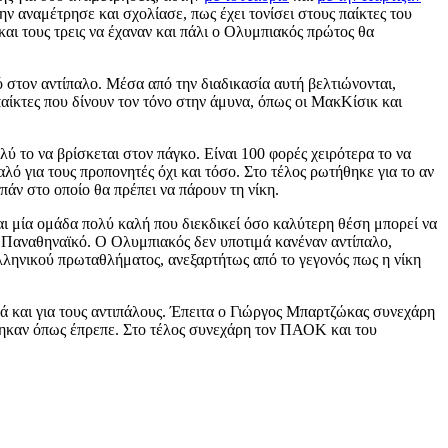
 αναμέτρησε και σχολίασε, πως έχει τονίσει στους παίκτες του
αι τους τρεις να έχαναν και πάλι ο Ολυμπιακός πρώτος θα
 στον αντίπαλο. Μέσα από την διαδικασία αυτή βελτιώνονται,
παίκτες που δίνουν τον τόνο στην άμυνα, όπως οι ΜακΚίσικ και
ύ το να βρίσκεται στον πάγκο. Είναι 100 φορές χειρότερα το να
αλό για τους προπονητές όχι και τόσο. Στο τέλος ρωτήθηκε για το αν
πάν στο οποίο θα πρέπει να πάρουν τη νίκη.
 μία ομάδα πολύ καλή που διεκδικεί όσο καλύτερη θέση μπορεί να
ν Παναθηναϊκό. Ο Ολυμπιακός δεν υποτιμά κανέναν αντίπαλο,
ελληνικού πρωταθλήματος, ανεξαρτήτως από το γεγονός πως η νίκη
λλά και για τους αντιπάλους. Έπειτα ο Γιώργος Μπαρτζώκας συνεχάρη
στηκαν όπως έπρεπε. Στο τέλος συνεχάρη τον ΠΑΟΚ και του