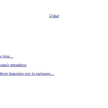
ας ήττα…
 κακές αποφάσεις
άθεση διακοπών στο 1ο ημίχρονο…