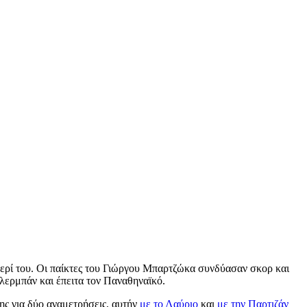
 σερί του. Οι παίκτες του Γιώργου Μπαρτζώκα συνδύασαν σκορ και
λερμπάν και έπειτα τον Παναθηναϊκό.
ης για δύο αναμετρήσεις, αυτήν
με το Λαύριο
και
με την Παρτιζάν