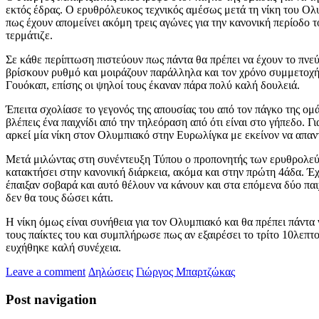
εκτός έδρας. Ο ερυθρόλευκος τεχνικός αμέσως μετά τη νίκη του Ολ
πως έχουν απομείνει ακόμη τρεις αγώνες για την κανονική περίοδο 
τερμάτιζε.
Σε κάθε περίπτωση πιστεύουν πως πάντα θα πρέπει να έχουν το πνεύ
βρίσκουν ρυθμό και μοιράζουν παράλληλα και τον χρόνο συμμετοχής.
Γουόκαπ, επίσης οι ψηλοί τους έκαναν πάρα πολύ καλή δουλειά.
Έπειτα σχολίασε το γεγονός της απουσίας του από τον πάγκο της ομ
βλέπεις ένα παιχνίδι από την τηλεόραση από ότι είναι στο γήπεδο. 
αρκεί μία νίκη στον Ολυμπιακό στην Ευρωλίγκα με εκείνον να απαντ
Μετά μιλώντας στη συνέντευξη Τύπου ο προπονητής των ερυθρολεύκ
κατακτήσει στην κανονική διάρκεια, ακόμα και στην πρώτη 4άδα. Έ
έπαιξαν σοβαρά και αυτό θέλουν να κάνουν και στα επόμενα δύο πα
δεν θα τους δώσει κάτι.
Η νίκη όμως είναι συνήθεια για τον Ολυμπιακό και θα πρέπει πάντα
τους παίκτες του και συμπλήρωσε πως αν εξαιρέσει το τρίτο 10λεπ
ευχήθηκε καλή συνέχεια.
Leave a comment
Δηλώσεις
Γιώργος Μπαρτζώκας
Post navigation