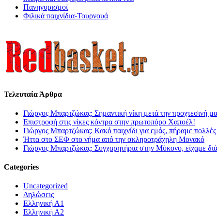
Πανηγυρισμοί
Φιλικά παιχνίδια-Τουρνουά
Τελευταία Άρθρα
Γιώργος Μπαρτζώκας: Σημαντική νίκη μετά την προχτεσινή μ
Επιστροφή στις νίκες κόντρα στην πρωτοπόρο Χαποέλ!
Γιώργος Μπαρτζώκας: Κακό παιχνίδι για εμάς, πήραμε πολλές
Ήττα στο ΣΕΦ στο νήμα από την σκληροτράχηλη Μονακό
Γιώργος Μπαρτζώκας: Συγχαρητήρια στην Μύκονο, είχαμε δι
Categories
Uncategorized
Δηλώσεις
Ελληνική Α1
Ελληνική Α2