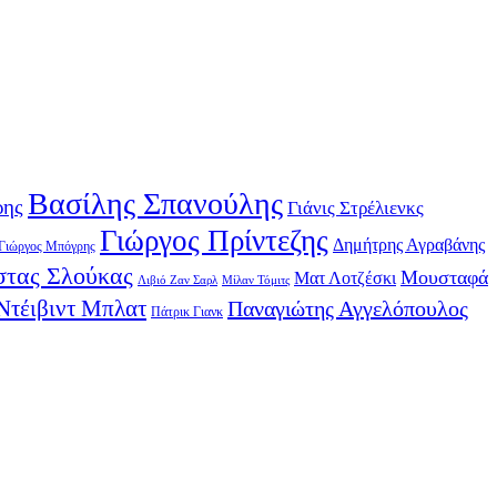
Βασίλης Σπανούλης
ρης
Γιάνις Στρέλιενκς
Γιώργος Πρίντεζης
Δημήτρης Αγραβάνης
Γιώργος Μπόγρης
τας Σλούκας
Μουσταφά
Ματ Λοτζέσκι
Λιβιό Ζαν Σαρλ
Μίλαν Τόμιτς
Ντέιβιντ Μπλατ
Παναγιώτης Αγγελόπουλος
Πάτρικ Γιανκ