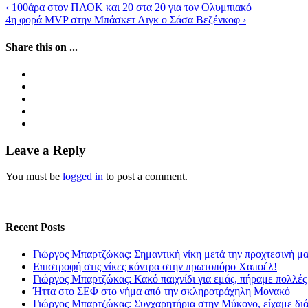
‹
100άρα στον ΠΑΟΚ και 20 στα 20 για τον Ολυμπιακό
4η φορά MVP στην Μπάσκετ Λιγκ ο Σάσα Βεζένκοφ
›
Share this on ...
Leave a Reply
You must be
logged in
to post a comment.
Recent Posts
Γιώργος Μπαρτζώκας: Σημαντική νίκη μετά την προχτεσινή μ
Επιστροφή στις νίκες κόντρα στην πρωτοπόρο Χαποέλ!
Γιώργος Μπαρτζώκας: Κακό παιχνίδι για εμάς, πήραμε πολλές
Ήττα στο ΣΕΦ στο νήμα από την σκληροτράχηλη Μονακό
Γιώργος Μπαρτζώκας: Συγχαρητήρια στην Μύκονο, είχαμε δι