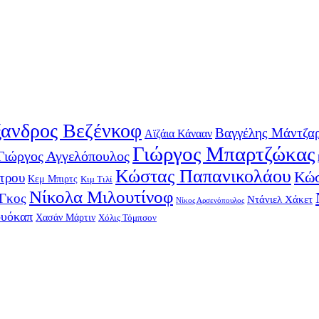
ανδρος Βεζένκοφ
Βαγγέλης Μάντζα
Αϊζάια Κάνααν
Γιώργος Μπαρτζώκας
Γιώργος Αγγελόπουλος
Κώστας Παπανικολάου
Κώσ
τρου
Κεμ Μπιρτς
Κιμ Τιλί
Νίκολα Μιλουτίνοφ
-Γκος
Ντάνιελ Χάκετ
Νίκος Αρσενόπουλος
ουόκαπ
Χασάν Μάρτιν
Χόλις Τόμπσον