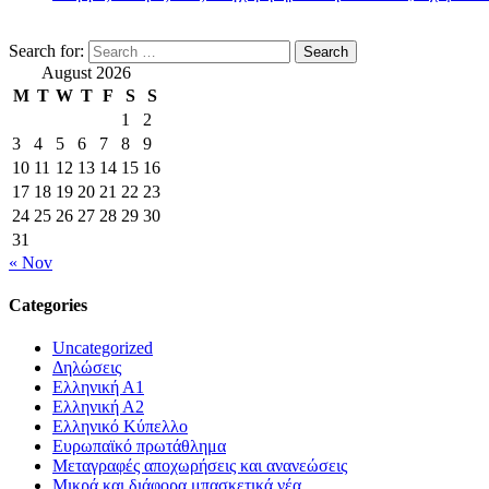
Search for:
August 2026
M
T
W
T
F
S
S
1
2
3
4
5
6
7
8
9
10
11
12
13
14
15
16
17
18
19
20
21
22
23
24
25
26
27
28
29
30
31
« Nov
Categories
Uncategorized
Δηλώσεις
Ελληνική Α1
Ελληνική Α2
Ελληνικό Κύπελλο
Ευρωπαϊκό πρωτάθλημα
Μεταγραφές αποχωρήσεις και ανανεώσεις
Μικρά και διάφορα μπασκετικά νέα