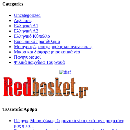
Categories
Uncategorized
Δηλώσεις
Ελληνική Α1
Ελληνική Α2
Ελληνικό Κύπελλο
Ευρωπαϊκό πρωτάθλημα
Μεταγραφές αποχωρήσεις και ανανεώσεις
Μικρά και διάφορα μπασκετικά νέα
Πανηγυρισμοί
Φιλικά παιχνίδια-Τουρνουά
Τελευταία Άρθρα
Γιώργος Μπαρτζώκας: Σημαντική νίκη μετά την προχτεσινή
μας ήττα…