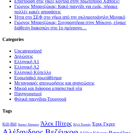
Επιστροφή στις νίκες κόντρα στην πρωτοπόρο Χαποέλ!
Γιώργος Μπαρτζώκας: Κακό παιχνίδι για εμάς, πήραμε
πολλές κακές αποφάσεις
Ήττα στο ΣΕΦ στο νήμα από την σκληροτράχηλη Μονακό
Γιώργος Μπαρτζώκας: Συγχαρητήρια στην Μύκονο, είχαμε
διάθεση διακοπών στο 1ο ημίχρονο…
Categories
Uncategorized
Δηλώσεις
Ελληνική Α1
Ελληνική Α2
Ελληνικό Κύπελλο
Ευρωπαϊκό πρωτάθλημα
Μεταγραφές αποχωρήσεις και ανανεώσεις
Μικρά και διάφορα μπασκετικά νέα
Πανηγυρισμοί
Φιλικά παιχνίδια-Τουρνουά
Tags
Άλεκ Πίτερς
Έρικ Γκριν
Kill-Bill
Άαρον Χάρισον
Άξελ Τουπάν
Αλέξανδρος Βεζένκοφ
Βαγγέλης