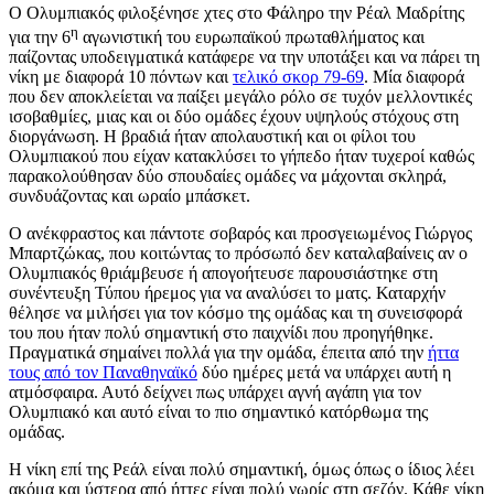
Ο Ολυμπιακός φιλοξένησε χτες στο Φάληρο την Ρέαλ Μαδρίτης
η
για την 6
αγωνιστική του ευρωπαϊκού πρωταθλήματος και
παίζοντας υποδειγματικά κατάφερε να την υποτάξει και να πάρει τη
νίκη με διαφορά 10 πόντων και
τελικό σκορ 79-69
. Μία διαφορά
που δεν αποκλείεται να παίξει μεγάλο ρόλο σε τυχόν μελλοντικές
ισοβαθμίες, μιας και οι δύο ομάδες έχουν υψηλούς στόχους στη
διοργάνωση. Η βραδιά ήταν απολαυστική και οι φίλοι του
Ολυμπιακού που είχαν κατακλύσει το γήπεδο ήταν τυχεροί καθώς
παρακολούθησαν δύο σπουδαίες ομάδες να μάχονται σκληρά,
συνδυάζοντας και ωραίο μπάσκετ.
Ο ανέκφραστος και πάντοτε σοβαρός και προσγειωμένος Γιώργος
Μπαρτζώκας, που κοιτώντας το πρόσωπό δεν καταλαβαίνεις αν ο
Ολυμπιακός θριάμβευσε ή απογοήτευσε παρουσιάστηκε στη
συνέντευξη Τύπου ήρεμος για να αναλύσει το ματς. Καταρχήν
θέλησε να μιλήσει για τον κόσμο της ομάδας και τη συνεισφορά
του που ήταν πολύ σημαντική στο παιχνίδι που προηγήθηκε.
Πραγματικά σημαίνει πολλά για την ομάδα, έπειτα από την
ήττα
τους από τον Παναθηναϊκό
δύο ημέρες μετά να υπάρχει αυτή η
ατμόσφαιρα. Αυτό δείχνει πως υπάρχει αγνή αγάπη για τον
Ολυμπιακό και αυτό είναι το πιο σημαντικό κατόρθωμα της
ομάδας.
Η νίκη επί της Ρεάλ είναι πολύ σημαντική, όμως όπως ο ίδιος λέει
ακόμα και ύστερα από ήττες είναι πολύ νωρίς στη σεζόν. Κάθε νίκη