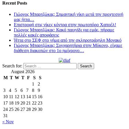
Recent Posts
Γιώργος Μπαρτζώκας: Σημαντική νίκη μετά την προχτεσινή
μας ήττα…
Επιστροφή στις νίκες κόντρα στην πρωτοπόρο Χαποέλ!
Γιώργος Μπαρτζώκας: Κακό παιχνίδι για εμάς, πήραμε
πολλές κακές αποφάσεις
Ήττα στο ΣΕΦ στο νήμα από την σκληροτράχηλη Μονακό
Γιώργος Μπαρτζώκας: Συγχαρητήρια στην Μύκονο, είχαμε
διάθεση διακοπών στο 1ο ημίχρονο…
Search for:
August 2026
M
T
W
T
F
S
S
1
2
3
4
5
6
7
8
9
10
11
12
13
14
15
16
17
18
19
20
21
22
23
24
25
26
27
28
29
30
31
« Nov