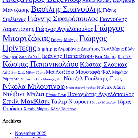
Αϊζάια Κάνααν
Βασίλης Σπανούλης
Μάντζαρης
Γιάνις
Γιάννης Σφαιρόπουλος
Γιαννούλης
Στρέλιενκς
Γιώργος
Γιώργος Αγγελόπουλος
Λαρεντζάκης
Μπαρτζώκας
Γιώργος
Γιώργος Μπόγρης
Πρίντεζης
Δημήτρης Αγραβάνης
Δημήτρης Τσαλδάρης
Εβάν
Ιωάννης Παπαπέτρου
Φουρνιέ
Ζακ ΛιΝτέι
Κεμ Μπιρτς
Κιμ Τιλί
Κώστας Παπανικολάου
Κώστας Σλούκας
Μουσταφά Φαλ
Ματ Λοτζέσκι
Μπράιαν
Λιβιό Ζαν Σαρλ
Μίλαν Τόμιτς
Νάιτζελ Γουίλιαμς-Γκος
Ρόμπερτς
Μπράντον Πολ
Μόουζες Ράιτ
Νίκολα Μιλουτίνοφ
Ντάνιελ Χάκετ
Νίκος Αρσενόπουλος
Ντέιβιντ Μπλατ
Παναγιώτης Αγγελόπουλος
Πάτρικ Γιανκ
Σακίλ ΜακΚίσικ
Τάιλερ Ντόρσεϊ
Τόμας
Τζαμέλ ΜακΛίν
Γουόκαπ
Χασάν Μάρτιν
Χόλις Τόμπσον
Archives
November 2025