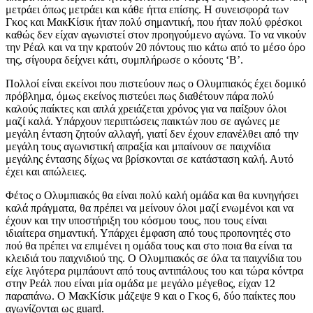
μετράει όπως μετράει και κάθε ήττα επίσης. Η συνεισφορά των
Γκος και ΜακΚίσικ ήταν πολύ σημαντική, που ήταν πολύ φρέσκοι
καθώς δεν είχαν αγωνιστεί στον προηγούμενο αγώνα. Το να νικούν
την Ρέαλ και να την κρατούν 20 πόντους πιο κάτω από το μέσο όρο
της, σίγουρα δείχνει κάτι, συμπλήρωσε ο κόουτς ‘Β’.
Πολλοί είναι εκείνοι που πιστεύουν πως ο Ολυμπιακός έχει δομικό
πρόβλημα, όμως εκείνος πιστεύει πως διαθέτουν πάρα πολύ
καλούς παίκτες και απλά χρειάζεται χρόνος για να παίξουν όλοι
μαζί καλά. Υπάρχουν περιπτώσεις παικτών που σε αγώνες με
μεγάλη ένταση ζητούν αλλαγή, γιατί δεν έχουν επανέλθει από την
μεγάλη τους αγωνιστική απραξία και μπαίνουν σε παιχνίδια
μεγάλης έντασης δίχως να βρίσκονται σε κατάσταση καλή. Αυτό
έχει και απώλειες.
Φέτος ο Ολυμπιακός θα είναι πολύ καλή ομάδα και θα κυνηγήσει
καλά πράγματα, θα πρέπει να μείνουν όλοι μαζί ενωμένοι και να
έχουν και την υποστήριξη του κόσμου τους, που τους είναι
ιδιαίτερα σημαντική. Υπάρχει έμφαση από τους προπονητές στο
πού θα πρέπει να επιμένει η ομάδα τους και στο ποια θα είναι τα
κλειδιά του παιχνιδιού της. Ο Ολυμπιακός σε όλα τα παιχνίδια του
είχε λιγότερα ριμπάουντ από τους αντιπάλους του και τώρα κόντρα
στην Ρεάλ που είναι μία ομάδα με μεγάλο μέγεθος, είχαν 12
παραπάνω. Ο ΜακΚίσικ μάζεψε 9 και ο Γκος 6, δύο παίκτες που
αγωνίζονται ως guard.