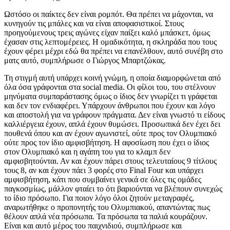
Ωστόσο οι παίκτες δεν είναι ρομπότ. Θα πρέπει να μάχονται, να
κυνηγούν τις μπάλες και να είναι αποφασιστικοί. Στους
προηγούμενους τρεις αγώνες είχαν παίξει καλό μπάσκετ, όμως
έχασαν στις λεπτομέρειες. Η ομαδικότητα, η σκληράδα που τους
έχουν φέρει μέχρι εδώ θα πρέπει να επανέλθουν, αυτό συνέβη στο
ματς αυτό, συμπλήρωσε ο Γιώργος Μπαρτζώκας.
Τη στιγμή αυτή υπάρχει κοινή γνώμη, η οποία διαμορφώνεται από
όλα όσα γράφονται στα social media. Οι φίλοι του, του στέλνουν
μηνύματα συμπαράστασης όμως ο ίδιος δεν γνωρίζει τι γράφεται
και δεν τον ενδιαφέρει. Υπάρχουν άνθρωποι που έχουν και λόγο
και αποστολή για να γράφουν πράγματα. Δεν είναι γνωστό τι είδους
καλλιέργεια έχουν, απλά έχουν θυμώσει. Προσωπικά δεν έχει δει
πουθενά όπου και αν έχουν αγωνιστεί, ούτε προς τον Ολυμπιακό
ούτε προς τον ίδιο αμφισβήτηση. Η αφοσίωση που έχει ο ίδιος
στον Ολυμπιακό και η αγάπη του για το κλαμπ δεν
αμφισβητούνται. Αν και έχουν πάρει στους τελευταίους 9 τίτλους
τους 8, αν και έχουν πάει 3 φορές στο Final Four και υπάρχει
αμφισβήτηση, κάτι που συμβαίνει γενικά σε όλες τις ομάδες
παγκοσμίως, μάλλον φταίει το ότι βαριούνται να βλέπουν συνεχώς
το ίδιο πρόσωπο. Για ποιον λόγο όλοι ζητούν μεταγραφές,
αναρωτήθηκε ο προπονητής του Ολυμπιακού, απαντώντας πως
θέλουν απλά νέα πρόσωπα. Τα πρόσωπα τα παλιά κουράζουν.
Είναι και αυτό μέρος του παιχνιδιού, συμπλήρωσε και