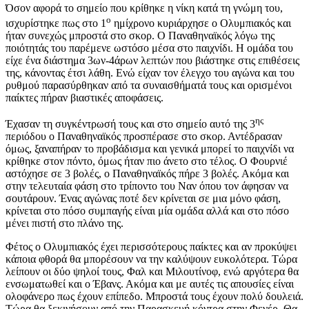
Όσον αφορά το σημείο που κρίθηκε η νίκη κατά τη γνώμη του,
ο
ισχυρίστηκε πως στο 1
ημίχρονο κυριάρχησε ο Ολυμπιακός και
ήταν συνεχώς μπροστά στο σκορ. Ο Παναθηναϊκός λόγω της
ποιότητάς του παρέμενε ωστόσο μέσα στο παιχνίδι. Η ομάδα του
είχε ένα διάστημα 3ων-4άρων λεπτών που βιάστηκε στις επιθέσεις
της, κάνοντας έτσι λάθη. Ενώ είχαν τον έλεγχο του αγώνα και του
ρυθμού παρασύρθηκαν από τα συναισθήματά τους και ορισμένοι
παίκτες πήραν βιαστικές αποφάσεις.
ης
Έχασαν τη συγκέντρωσή τους και στο σημείο αυτό της 3
περιόδου ο Παναθηναϊκός προσπέρασε στο σκορ. Αντέδρασαν
όμως, ξαναπήραν το προβάδισμα και γενικά μπορεί το παιχνίδι να
κρίθηκε στον πόντο, όμως ήταν πιο άνετο στο τέλος. Ο Φουρνιέ
αστόχησε σε 3 βολές, ο Παναθηναϊκός πήρε 3 βολές. Ακόμα και
στην τελευταία φάση στο τρίποντο του Ναν όπου τον άφησαν να
σουτάρουν. Ένας αγώνας ποτέ δεν κρίνεται σε μια μόνο φάση,
κρίνεται στο πόσο συμπαγής είναι μία ομάδα αλλά και στο πόσο
μένει πιστή στο πλάνο της.
Φέτος ο Ολυμπιακός έχει περισσότερους παίκτες και αν προκύψει
κάποια φθορά θα μπορέσουν να την καλύψουν ευκολότερα. Τώρα
λείπουν οι δύο ψηλοί τους, Φαλ και Μιλουτίνοφ, ενώ αργότερα θα
ενσωματωθεί και ο Έβανς. Ακόμα και με αυτές τις απουσίες είναι
ολοφάνερο πως έχουν επίπεδο. Μπροστά τους έχουν πολύ δουλειά.
Τώρα θα ξεκινήσουν από την Παρασκευή κόντρα στην Φενέρ. Θα