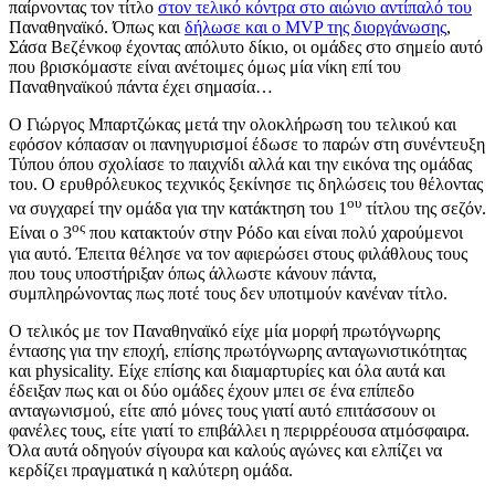
παίρνοντας τον τίτλο
στον τελικό κόντρα στο αιώνιο αντίπαλό του
Παναθηναϊκό. Όπως και
δήλωσε και ο MVP της διοργάνωσης
,
Σάσα Βεζένκοφ έχοντας απόλυτο δίκιο, οι ομάδες στο σημείο αυτό
που βρισκόμαστε είναι ανέτοιμες όμως μία νίκη επί του
Παναθηναϊκού πάντα έχει σημασία…
Ο Γιώργος Μπαρτζώκας μετά την ολοκλήρωση του τελικού και
εφόσον κόπασαν οι πανηγυρισμοί έδωσε το παρών στη συνέντευξη
Τύπου όπου σχολίασε το παιχνίδι αλλά και την εικόνα της ομάδας
του. Ο ερυθρόλευκος τεχνικός ξεκίνησε τις δηλώσεις του θέλοντας
ου
να συγχαρεί την ομάδα για την κατάκτηση του 1
τίτλου της σεζόν.
ος
Είναι ο 3
που κατακτούν στην Ρόδο και είναι πολύ χαρούμενοι
για αυτό. Έπειτα θέλησε να τον αφιερώσει στους φιλάθλους τους
που τους υποστήριξαν όπως άλλωστε κάνουν πάντα,
συμπληρώνοντας πως ποτέ τους δεν υποτιμούν κανέναν τίτλο.
Ο τελικός με τον Παναθηναϊκό είχε μία μορφή πρωτόγνωρης
έντασης για την εποχή, επίσης πρωτόγνωρης ανταγωνιστικότητας
και physicality. Είχε επίσης και διαμαρτυρίες και όλα αυτά και
έδειξαν πως και οι δύο ομάδες έχουν μπει σε ένα επίπεδο
ανταγωνισμού, είτε από μόνες τους γιατί αυτό επιτάσσουν οι
φανέλες τους, είτε γιατί το επιβάλλει η περιρρέουσα ατμόσφαιρα.
Όλα αυτά οδηγούν σίγουρα και καλούς αγώνες και ελπίζει να
κερδίζει πραγματικά η καλύτερη ομάδα.