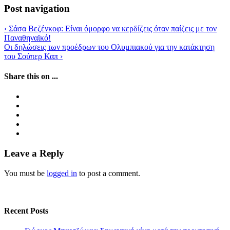
Post navigation
‹
Σάσα Βεζένκοφ: Είναι όμορφο να κερδίζεις όταν παίζεις με τον
Παναθηναϊκό!
Οι δηλώσεις των προέδρων του Ολυμπιακού για την κατάκτηση
του Σούπερ Καπ
›
Share this on ...
Leave a Reply
You must be
logged in
to post a comment.
Recent Posts