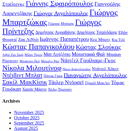
Γιάννης Σφαιρόπουλος
Γιαννούλης
Στρέλιενκς
Γιώργος
Γιώργος Αγγελόπουλος
Λαρεντζάκης
Μπαρτζώκας
Γιώργος
Γιώργος Μπόγρης
Πρίντεζης
Δημήτρης Αγραβάνης
Δημήτρης Τσαλδάρης
Εβάν
Ιωάννης Παπαπέτρου
Φουρνιέ
Ζακ ΛιΝτέι
Κεμ Μπιρτς
Κιμ Τιλί
Κώστας Παπανικολάου
Κώστας Σλούκας
Μουσταφά Φαλ
Ματ Λοτζέσκι
Μπράιαν
Λιβιό Ζαν Σαρλ
Μίλαν Τόμιτς
Νάιτζελ Γουίλιαμς-Γκος
Ρόμπερτς
Μπράντον Πολ
Μόουζες Ράιτ
Νίκολα Μιλουτίνοφ
Ντάνιελ Χάκετ
Νίκος Αρσενόπουλος
Ντέιβιντ Μπλατ
Παναγιώτης Αγγελόπουλος
Πάτρικ Γιανκ
Σακίλ ΜακΚίσικ
Τάιλερ Ντόρσεϊ
Τόμας
Τζαμέλ ΜακΛίν
Γουόκαπ
Χασάν Μάρτιν
Χόλις Τόμπσον
Archives
November 2025
October 2025
September 2025
August 2025