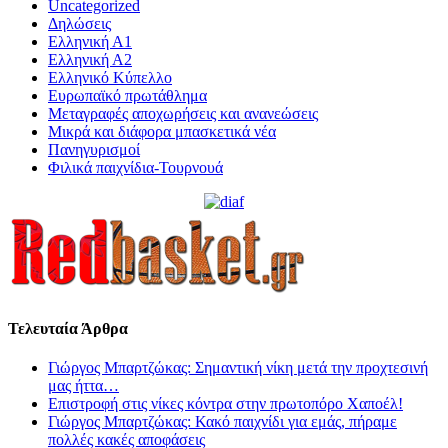
Uncategorized
Δηλώσεις
Ελληνική Α1
Ελληνική Α2
Ελληνικό Κύπελλο
Ευρωπαϊκό πρωτάθλημα
Μεταγραφές αποχωρήσεις και ανανεώσεις
Μικρά και διάφορα μπασκετικά νέα
Πανηγυρισμοί
Φιλικά παιχνίδια-Τουρνουά
Τελευταία Άρθρα
Γιώργος Μπαρτζώκας: Σημαντική νίκη μετά την προχτεσινή
μας ήττα…
Επιστροφή στις νίκες κόντρα στην πρωτοπόρο Χαποέλ!
Γιώργος Μπαρτζώκας: Κακό παιχνίδι για εμάς, πήραμε
πολλές κακές αποφάσεις