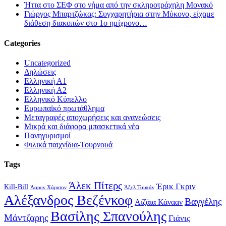
Ήττα στο ΣΕΦ στο νήμα από την σκληροτράχηλη Μονακό
Γιώργος Μπαρτζώκας: Συγχαρητήρια στην Μύκονο, είχαμε
διάθεση διακοπών στο 1ο ημίχρονο…
Categories
Uncategorized
Δηλώσεις
Ελληνική Α1
Ελληνική Α2
Ελληνικό Κύπελλο
Ευρωπαϊκό πρωτάθλημα
Μεταγραφές αποχωρήσεις και ανανεώσεις
Μικρά και διάφορα μπασκετικά νέα
Πανηγυρισμοί
Φιλικά παιχνίδια-Τουρνουά
Tags
Άλεκ Πίτερς
Έρικ Γκριν
Kill-Bill
Άαρον Χάρισον
Άξελ Τουπάν
Αλέξανδρος Βεζένκοφ
Βαγγέλης
Αϊζάια Κάνααν
Βασίλης Σπανούλης
Μάντζαρης
Γιάνις