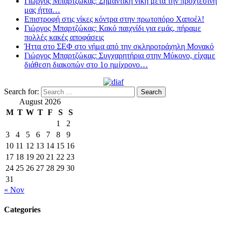
Γιώργος Μπαρτζώκας: Σημαντική νίκη μετά την προχτεσινή
μας ήττα…
Επιστροφή στις νίκες κόντρα στην πρωτοπόρο Χαποέλ!
Γιώργος Μπαρτζώκας: Κακό παιχνίδι για εμάς, πήραμε
πολλές κακές αποφάσεις
Ήττα στο ΣΕΦ στο νήμα από την σκληροτράχηλη Μονακό
Γιώργος Μπαρτζώκας: Συγχαρητήρια στην Μύκονο, είχαμε
διάθεση διακοπών στο 1ο ημίχρονο…
Search for:
August 2026
M
T
W
T
F
S
S
1
2
3
4
5
6
7
8
9
10
11
12
13
14
15
16
17
18
19
20
21
22
23
24
25
26
27
28
29
30
31
« Nov
Categories