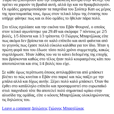
πρέπει να χαρούν τη βραδιά αυτή, αλλά όχι και να θριαμβολογούν.
Οι ομάδες χρησιμοποίησαν τα παιχνίδια του Σούπερ Καπ ως μέρος
της προετοιμασίας τους, όμως στον τελικό λόγω της έντασης που
υπήρχε φάνηκε πως και οι δύο ομάδες το ήθελαν πάρα πολύ.
Στο τέλος σχολίασε και την εικόνα του Εβάν Φουρνιέ, ο οποίος
στον τελικό αγωνίστηκε για 29:49 και σκόραρε 7 πόντους με 2/5
βολές, 1/5 δίποντα και 1/3 τρίποντα. Ο Γιώργος Μπαρτζώκας είπε
πως ακόμα δεν βρίσκεται σε καλό επίπεδο και αυτό φαίνεται από
το γεγονός πως έχασε πολλά εύκολα καλάθια για τον ίδιο. Ήταν η
πρώτη φορά που του έδωσε τόσο πολύ χρόνο συμμετοχής, κακώς
συμπλήρωσε. Ήταν λάθος του να το κάνει δεδομένης της εποχής
που βρίσκονται καθώς στο τέλος ήταν πολύ κουρασμένος κάτι που
αποτυπώνεται και στις 1/4 βολές που είχε.
Σε κάθε όμως περίπτωση όποιος αντιλαμβάνεται από μπάσκετ
βλέπει το πώς κινείται ο Εβάν στο παρκέ και πώς παίζει με την
μπάλα αλλά και δίχως αυτήν. Ξέρει πολύ καλό μπάσκετ. Όταν θα
έρθει στο κατάλληλο επίπεδο και προσαρμοστεί στο ευρωπαϊκό
στυλ παιχνιδιού τότε θα αποτελεί πολύ σημαντικό κρίκο στην
αλυσίδα της ομάδας, είπε ο κόουτς Μπαρτζώκας ολοκληρώνοντας
τις δηλώσεις του.
Leave a comment
Δηλώσεις
Γιώργος Μπαρτζώκας