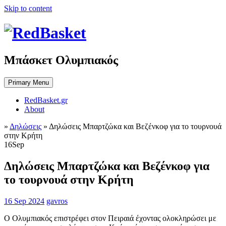
Skip to content
Μπάσκετ Ολυμπιακός
Primary Menu
RedBasket.gr
About
»
Δηλώσεις
»
Δηλώσεις Μπαρτζώκα και Βεζένκοφ για το τουρνουά
στην Κρήτη
16
Sep
Δηλώσεις Μπαρτζώκα και Βεζένκοφ για
το τουρνουά στην Κρήτη
16 Sep 2024
gavros
Ο Ολυμπιακός επιστρέφει στον Πειραιά έχοντας ολοκληρώσει με