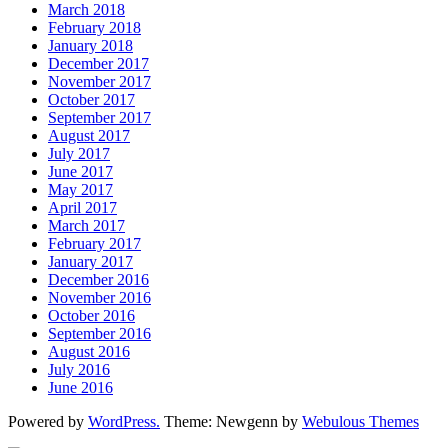
March 2018
February 2018
January 2018
December 2017
November 2017
October 2017
September 2017
August 2017
July 2017
June 2017
May 2017
April 2017
March 2017
February 2017
January 2017
December 2016
November 2016
October 2016
September 2016
August 2016
July 2016
June 2016
Powered by
WordPress.
Theme: Newgenn by
Webulous Themes