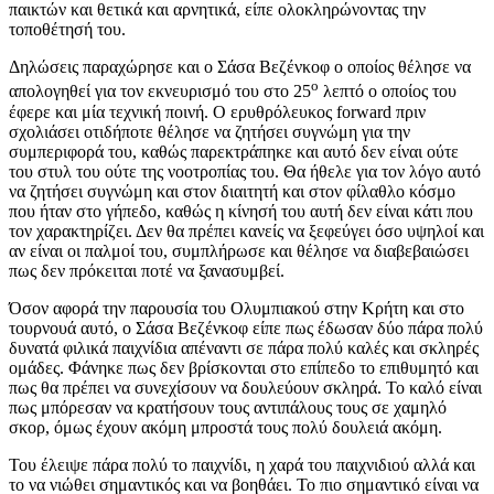
παικτών και θετικά και αρνητικά, είπε ολοκληρώνοντας την
τοποθέτησή του.
Δηλώσεις παραχώρησε και ο Σάσα Βεζένκοφ ο οποίος θέλησε να
ο
απολογηθεί για τον εκνευρισμό του στο 25
λεπτό ο οποίος του
έφερε και μία τεχνική ποινή. Ο ερυθρόλευκος forward πριν
σχολιάσει οτιδήποτε θέλησε να ζητήσει συγνώμη για την
συμπεριφορά του, καθώς παρεκτράπηκε και αυτό δεν είναι ούτε
του στυλ του ούτε της νοοτροπίας του. Θα ήθελε για τον λόγο αυτό
να ζητήσει συγνώμη και στον διαιτητή και στον φίλαθλο κόσμο
που ήταν στο γήπεδο, καθώς η κίνησή του αυτή δεν είναι κάτι που
τον χαρακτηρίζει. Δεν θα πρέπει κανείς να ξεφεύγει όσο υψηλοί και
αν είναι οι παλμοί του, συμπλήρωσε και θέλησε να διαβεβαιώσει
πως δεν πρόκειται ποτέ να ξανασυμβεί.
Όσον αφορά την παρουσία του Ολυμπιακού στην Κρήτη και στο
τουρνουά αυτό, ο Σάσα Βεζένκοφ είπε πως έδωσαν δύο πάρα πολύ
δυνατά φιλικά παιχνίδια απέναντι σε πάρα πολύ καλές και σκληρές
ομάδες. Φάνηκε πως δεν βρίσκονται στο επίπεδο το επιθυμητό και
πως θα πρέπει να συνεχίσουν να δουλεύουν σκληρά. Το καλό είναι
πως μπόρεσαν να κρατήσουν τους αντιπάλους τους σε χαμηλό
σκορ, όμως έχουν ακόμη μπροστά τους πολύ δουλειά ακόμη.
Του έλειψε πάρα πολύ το παιχνίδι, η χαρά του παιχνιδιού αλλά και
το να νιώθει σημαντικός και να βοηθάει. Το πιο σημαντικό είναι να