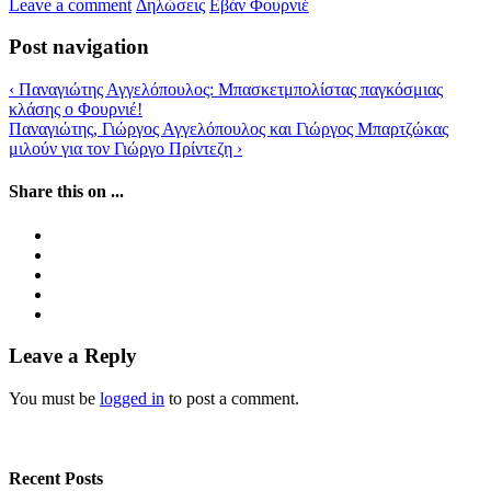
Leave a comment
Δηλώσεις
Εβάν Φουρνιέ
Post navigation
‹
Παναγιώτης Αγγελόπουλος: Μπασκετμπολίστας παγκόσμιας
κλάσης ο Φουρνιέ!
Παναγιώτης, Γιώργος Αγγελόπουλος και Γιώργος Μπαρτζώκας
μιλούν για τον Γιώργο Πρίντεζη
›
Share this on ...
Leave a Reply
You must be
logged in
to post a comment.
Recent Posts