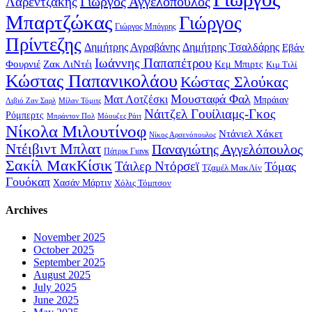
Γιώργος Αγγελόπουλος
Λαρεντζάκης
Μπαρτζώκας
Γιώργος
Γιώργος Μπόγρης
Πρίντεζης
Δημήτρης Αγραβάνης
Δημήτρης Τσαλδάρης
Εβάν
Ιωάννης Παπαπέτρου
Φουρνιέ
Ζακ ΛιΝτέι
Κεμ Μπιρτς
Κιμ Τιλί
Κώστας Παπανικολάου
Κώστας Σλούκας
Μουσταφά Φαλ
Ματ Λοτζέσκι
Μπράιαν
Λιβιό Ζαν Σαρλ
Μίλαν Τόμιτς
Νάιτζελ Γουίλιαμς-Γκος
Ρόμπερτς
Μπράντον Πολ
Μόουζες Ράιτ
Νίκολα Μιλουτίνοφ
Ντάνιελ Χάκετ
Νίκος Αρσενόπουλος
Ντέιβιντ Μπλατ
Παναγιώτης Αγγελόπουλος
Πάτρικ Γιανκ
Σακίλ ΜακΚίσικ
Τάιλερ Ντόρσεϊ
Τόμας
Τζαμέλ ΜακΛίν
Γουόκαπ
Χασάν Μάρτιν
Χόλις Τόμπσον
Archives
November 2025
October 2025
September 2025
August 2025
July 2025
June 2025