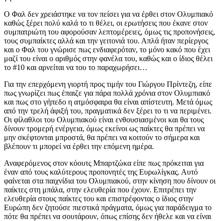
Ο Φαλ δεν χρειάστηκε να τον πείσει για να έρθει στον Ολυμπιακό
καθώς ξέρει πολύ καλά το τι θέλει, οι ερωτήσεις που έκανε στον
συμπατριώτη του αφορούσαν λεπτομέρειες, όμως τις προπονήσεις,
τους συμπαίκτες αλλά και την γειτονιά του. Απλά ήταν περίεργος
και ο Φαλ του γνώρισε πως ενδιαφερόταν, το μόνο κακό που έχει
μαζί του είναι ο αριθμός στην φανέλα του, καθώς και ο ίδιος θέλει
το #10 και αρνείται να του το παραχωρήσει…
Για την επερχόμενη γιορτή προς τιμήν του Γιώργου Πρίντεζη, είπε
πως γνωρίζει πως έπαιζε για πάρα πολλά χρόνια στον Ολυμπιακό
και πως στο γήπεδο η ατμόσφαιρα θα είναι απίστευτη. Μετά όμως
από την τρελή άφιξή του, πραγματικά δεν ξέρει το τι να περιμένει.
Οι φίλαθλοι του Ολυμπιακού είναι ενθουσιασμένοι και θα τους
δίνουν τρομερή ενέργεια, όμως εκείνοι ως παίκτες θα πρέπει να
μην σκέφτονται μπροστά, θα πρέπει να κοιτούν το σήμερα και
βλέπουν τι μπορεί να έρθει την επόμενη ημέρα.
Αναφερόμενος στον κόουτς Μπαρτζώκα είπε πως πρόκειται για
έναν από τους καλύτερους προπονητές της Ευρωλίγκας. Αυτό
φαίνεται στα παιχνίδια του Ολυμπιακού, στην κίνηση που δίνουν οι
παίκτες στη μπάλα, στην ελευθερία που έχουν. Επιτρέπει την
ελευθερία στους παίκτες του και επιστρέφοντας ο ίδιος στην
Ευρώπη δεν ζητούσε πιεστικά πράγματα, όμως για παράδειγμα το
πότε θα πρέπει να σουτάρουν, όπως επίσης δεν ήθελε και να είναι