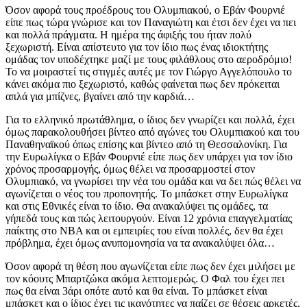
Όσον αφορά τους προέδρους του Ολυμπιακού, ο Εβάν Φουρνιέ
είπε πως τώρα γνώρισε και τον Παναγιώτη και έτσι δεν έχει να πει
και πολλά πράγματα. Η ημέρα της άφιξής του ήταν πολύ
ξεχωριστή. Είναι απίστευτο για τον ίδιο πως ένας ιδιοκτήτης
ομάδας τον υποδέχτηκε μαζί με τους φιλάθλους στο αεροδρόμιο!
Το να μοιραστεί τις στιγμές αυτές με τον Γιώργο Αγγελόπουλο το
κάνει ακόμα πιο ξεχωριστό, καθώς φαίνεται πως δεν πρόκειται
απλά για μπίζνες, βγαίνει από την καρδιά…
Για το ελληνικό πρωτάθλημα, ο ίδιος δεν γνωρίζει και πολλά, έχει
όμως παρακολουθήσει βίντεο από αγώνες του Ολυμπιακού και του
Παναθηναϊκού όπως επίσης και βίντεο από τη Θεσσαλονίκη. Για
την Ευρωλίγκα ο Εβάν Φουρνιέ είπε πως δεν υπάρχει για τον ίδιο
χρόνος προσαρμογής, όμως θέλει να προσαρμοστεί στον
Ολυμπιακό, να γνωρίσει την νέα του ομάδα και να δει πώς θέλει να
αγωνίζεται ο νέος του προπονητής. Το μπάσκετ στην Ευρωλίγκα
και στις Εθνικές είναι το ίδιο. Θα ανακαλύψει τις ομάδες, τα
γήπεδά τους και πώς λειτουργούν. Είναι 12 χρόνια επαγγελματίας
παίκτης στο ΝΒΑ και οι εμπειρίες του είναι πολλές, δεν θα έχει
πρόβλημα, έχει όμως ανυπομονησία να τα ανακαλύψει όλα…
Όσον αφορά τη θέση που αγωνίζεται είπε πως δεν έχει μιλήσει με
τον κόουτς Μπαρτζώκα ακόμα λεπτομερώς. Ο Φαλ του έχει πει
πως θα είναι 3άρι οπότε αυτό και θα είναι. Το μπάσκετ είναι
μπάσκετ και ο ίδιος έχει τις ικανότητες να παίζει σε θέσεις αρκετές,