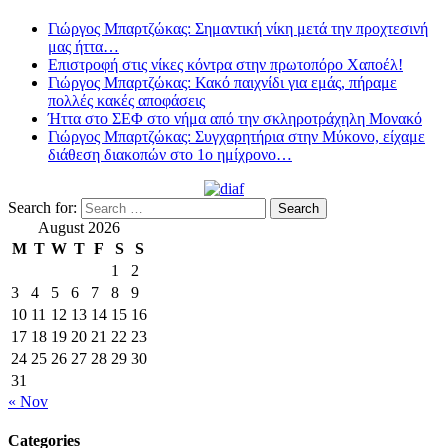
Γιώργος Μπαρτζώκας: Σημαντική νίκη μετά την προχτεσινή
μας ήττα…
Επιστροφή στις νίκες κόντρα στην πρωτοπόρο Χαποέλ!
Γιώργος Μπαρτζώκας: Κακό παιχνίδι για εμάς, πήραμε
πολλές κακές αποφάσεις
Ήττα στο ΣΕΦ στο νήμα από την σκληροτράχηλη Μονακό
Γιώργος Μπαρτζώκας: Συγχαρητήρια στην Μύκονο, είχαμε
διάθεση διακοπών στο 1ο ημίχρονο…
Search for:
August 2026
M
T
W
T
F
S
S
1
2
3
4
5
6
7
8
9
10
11
12
13
14
15
16
17
18
19
20
21
22
23
24
25
26
27
28
29
30
31
« Nov
Categories