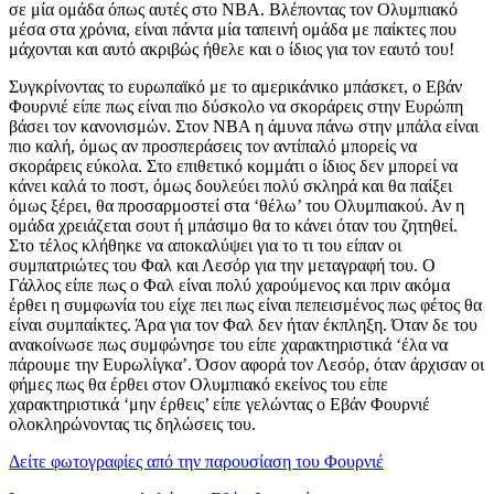
σε μία ομάδα όπως αυτές στο ΝΒΑ. Βλέποντας τον Ολυμπιακό
μέσα στα χρόνια, είναι πάντα μία ταπεινή ομάδα με παίκτες που
μάχονται και αυτό ακριβώς ήθελε και ο ίδιος για τον εαυτό του!
Συγκρίνοντας το ευρωπαϊκό με το αμερικάνικο μπάσκετ, ο Εβάν
Φουρνιέ είπε πως είναι πιο δύσκολο να σκοράρεις στην Ευρώπη
βάσει τον κανονισμών. Στον ΝΒΑ η άμυνα πάνω στην μπάλα είναι
πιο καλή, όμως αν προσπεράσεις τον αντίπαλό μπορείς να
σκοράρεις εύκολα. Στο επιθετικό κομμάτι ο ίδιος δεν μπορεί να
κάνει καλά το ποστ, όμως δουλεύει πολύ σκληρά και θα παίξει
όμως ξέρει, θα προσαρμοστεί στα ‘θέλω’ του Ολυμπιακού. Αν η
ομάδα χρειάζεται σουτ ή μπάσιμο θα το κάνει όταν του ζητηθεί.
Στο τέλος κλήθηκε να αποκαλύψει για το τι του είπαν οι
συμπατριώτες του Φαλ και Λεσόρ για την μεταγραφή του. Ο
Γάλλος είπε πως ο Φαλ είναι πολύ χαρούμενος και πριν ακόμα
έρθει η συμφωνία του είχε πει πως είναι πεπεισμένος πως φέτος θα
είναι συμπαίκτες. Άρα για τον Φαλ δεν ήταν έκπληξη. Όταν δε του
ανακοίνωσε πως συμφώνησε του είπε χαρακτηριστικά ‘έλα να
πάρουμε την Ευρωλίγκα’. Όσον αφορά τον Λεσόρ, όταν άρχισαν οι
φήμες πως θα έρθει στον Ολυμπιακό εκείνος του είπε
χαρακτηριστικά ‘μην έρθεις’ είπε γελώντας ο Εβάν Φουρνιέ
ολοκληρώνοντας τις δηλώσεις του.
Δείτε φωτογραφίες από την παρουσίαση του Φουρνιέ