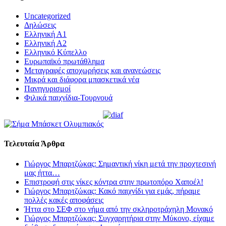
Uncategorized
Δηλώσεις
Ελληνική Α1
Ελληνική Α2
Ελληνικό Κύπελλο
Ευρωπαϊκό πρωτάθλημα
Μεταγραφές αποχωρήσεις και ανανεώσεις
Μικρά και διάφορα μπασκετικά νέα
Πανηγυρισμοί
Φιλικά παιχνίδια-Τουρνουά
Τελευταία Άρθρα
Γιώργος Μπαρτζώκας: Σημαντική νίκη μετά την προχτεσινή
μας ήττα…
Επιστροφή στις νίκες κόντρα στην πρωτοπόρο Χαποέλ!
Γιώργος Μπαρτζώκας: Κακό παιχνίδι για εμάς, πήραμε
πολλές κακές αποφάσεις
Ήττα στο ΣΕΦ στο νήμα από την σκληροτράχηλη Μονακό
Γιώργος Μπαρτζώκας: Συγχαρητήρια στην Μύκονο, είχαμε