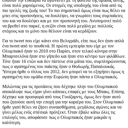
έδωσαν την ευκαιρία να αγωνιστεί με τη φανέλα της ομάδας αυτής,
είναι πολύ χαρούμενος. Οι στιγμές της υποδοχής του είναι από τις
πιο τρελές της ζωής του! Το πιο σημαντικό όμως είναι πως θέλει να
μπει στις προπονήσεις, να δουλέψει, να γνωρίσει τους συμπαίκτες
του και να δουλέψει και με τον προπονητή του. Ανυπομονεί πολύ
να βρεθεί στο παρκέ, η σεζόν είναι πολύ μεγάλη με πολλούς
στόχους και το μόνο που θέλουν είναι να κερδίζουν.
Για το tweet που είχε κάνει στο Βελιγράδι, είπε πως δεν ήταν απλά
ένα tweet από το πουθενά. Η πρώτη εμπειρία που είχε με τον
Ολυμπιακό ήταν το 2010 στο Παρίσι, στον τελικό κόντρα στην
Μπαρτσελόνα ήταν στο γήπεδο και ήταν στο κέντρο των φιλάθλων.
Τότε ήταν 16 ετών και δεν πίστευε στα μάτια του, συμπληρώνοντας
πως ο αγαπημένος του παίκτης ήταν ο Θοδωρής Παπαλουκάς.
Ύστερα ήρθε ο τίτλος του 2012, δεν μπορεί να το εξηγήσει όμως η
αγαπημένη του ομάδα στην Ευρώπη ήταν πάντα ο Ολυμπιακός.
Μιλώντας για τις προτάσεις που δέχτηκε πλην του Ολυμπιακού
αποκάλυψε πως είχαν γίνει κάποιες επαφές με τους Μπακς. Επίσης
δέχτηκε και προσφορά από τους Γουίζαρντς, όμως δεν ήταν αυτό
που ζητούσε αυτή την εποχή για την καριέρα του. Στον Ολυμπιακό
ήρθε γιατί θέλει να ζήσει συναισθήματα, μεγάλους αγώνες και να
γίνει μέλος ενός σπέσιαλ πρότζεκτ. Όταν έβαλε κάτω όλες τις
επιλογές του, αποφάσισε πως ο Ολυμπιακός ήταν μακράν η
καλύτερη.