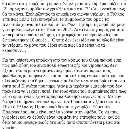
θα κάνει ότι χρειάζεται η ομάδα. Σε όλη του την καριέρα παίζει στο
‘2’, όμως αν η ομάδα τον χρειάζεται και στο ‘3’ τότε εννοείται πως
θα το κάνει. Σχολιάζοντας τα επικείμενα αιώνια ντέρμπι, ο Γάλλος
είπε πως μόλις έχει υπογράψει το συμβόλαιό του όμως τα
τελευταία χρόνια μιλά πολύ με τον Φαλ. Την πρώτη φορά μίλησαν
για την Ευρωλίγκα στο Τόκιο το 2021. Δεν είναι σίγουρος για το τι
να περιμένει από τα ντέρμπι, στην άφιξή του οι προσδοκίες του
ξεπεράστηκαν 10 φορές… Οπότε δεν έχει ιδέα για το πώς θα είναι
τα ντέρμπι, το μόνο που ξέρει είναι πως θα πρέπει να τα
κερδίσουν…
Για την απίστευτη υποδοχή από τον κόσμο του Ολυμπιακού είπε
πως από φύση του είναι πολύ εσωστρεφής και ντροπαλός. Δεν
ήξερε τι να περιμένει φτάνοντας, όμως όταν αντίκρισε τους
φιλάθλους με τις φανέλες και τα κασκόλ τους εντυπωσιάστηκε και
πλησιάζοντας αφέθηκε… ένιωσε πολύ άνετα σαν να βρίσκεται στο
σπίτι του! Η αγάπη που πήρε ήταν μία τεράστια εμπειρία που δεν
πρόκειται να ξεχάσει ποτέ! Για τους νέους του συμπαίκτες είπε πως
ξέρει ορισμένους έχοντας παρακολουθήσει αγώνες τους. Με τον
Ντόρσεϊ υπήρξαν αντίπαλοι, ενώ τον Γουόκαπ τον ξέρει από την
Εθνική Ελλάδος. Προσωπικά δεν τους γνωρίζει. Ξέρει τον
Παπανικολάου που είναι πολλά χρόνια στην ομάδα. Το να τους
γνωρίσει και να δεθούν είναι κομμάτι της επιτυχίας τους, καθώς
όταν δημιουργείς καλούς δεσμούς αυτό αποτυπώνεται μέσα στο
γήπεδο.