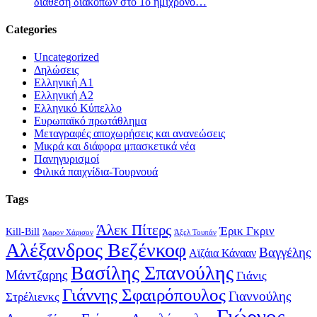
διάθεση διακοπών στο 1ο ημίχρονο…
Categories
Uncategorized
Δηλώσεις
Ελληνική Α1
Ελληνική Α2
Ελληνικό Κύπελλο
Ευρωπαϊκό πρωτάθλημα
Μεταγραφές αποχωρήσεις και ανανεώσεις
Μικρά και διάφορα μπασκετικά νέα
Πανηγυρισμοί
Φιλικά παιχνίδια-Τουρνουά
Tags
Άλεκ Πίτερς
Έρικ Γκριν
Kill-Bill
Άαρον Χάρισον
Άξελ Τουπάν
Αλέξανδρος Βεζένκοφ
Βαγγέλης
Αϊζάια Κάνααν
Βασίλης Σπανούλης
Μάντζαρης
Γιάνις
Γιάννης Σφαιρόπουλος
Γιαννούλης
Στρέλιενκς
Γιώργος