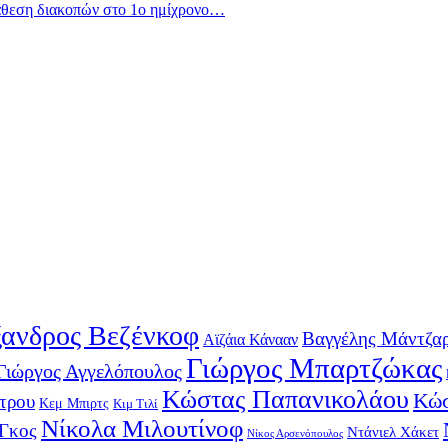
άθεση διακοπών στο 1ο ημίχρονο…
ανδρος Βεζένκοφ
Βαγγέλης Μάντζα
Αϊζάια Κάνααν
Γιώργος Μπαρτζώκας
Γιώργος Αγγελόπουλος
Κώστας Παπανικολάου
Κώσ
τρου
Κεμ Μπιρτς
Κιμ Τιλί
Νίκολα Μιλουτίνοφ
-Γκος
Ντάνιελ Χάκετ
Νίκος Αρσενόπουλος