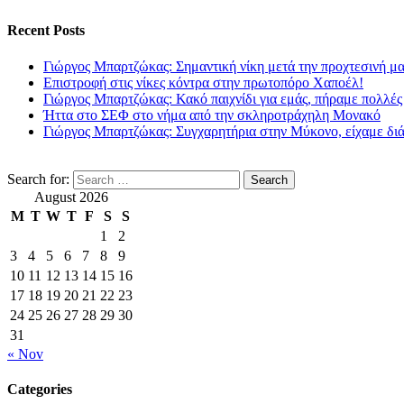
Recent Posts
Γιώργος Μπαρτζώκας: Σημαντική νίκη μετά την προχτεσινή μ
Επιστροφή στις νίκες κόντρα στην πρωτοπόρο Χαποέλ!
Γιώργος Μπαρτζώκας: Κακό παιχνίδι για εμάς, πήραμε πολλές
Ήττα στο ΣΕΦ στο νήμα από την σκληροτράχηλη Μονακό
Γιώργος Μπαρτζώκας: Συγχαρητήρια στην Μύκονο, είχαμε δι
Search for:
August 2026
M
T
W
T
F
S
S
1
2
3
4
5
6
7
8
9
10
11
12
13
14
15
16
17
18
19
20
21
22
23
24
25
26
27
28
29
30
31
« Nov
Categories