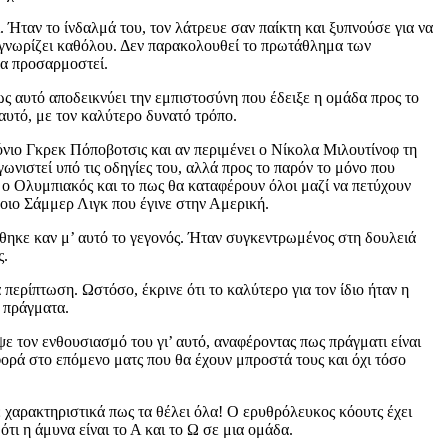
 Ήταν το ίνδαλμά του, τον λάτρευε σαν παίκτη και ξυπνούσε για να
 γνωρίζει καθόλου. Δεν παρακολουθεί το πρωτάθλημα των
 να προσαρμοστεί.
ως αυτό αποδεικνύει την εμπιστοσύνη που έδειξε η ομάδα προς το
αυτό, με τον καλύτερο δυνατό τρόπο.
νιο Γκρεκ Πόποβοτσις και αν περιμένει ο Νίκολα Μιλουτίνοφ τη
γωνιστεί υπό τις οδηγίες του, αλλά προς το παρόν το μόνο που
ο ο Ολυμπιακός και το πως θα καταφέρουν όλοι μαζί να πετύχουν
ποιο Σάμμερ Λιγκ που έγινε στην Αμερική.
θηκε καν μ’ αυτό το γεγονός. Ήταν συγκεντρωμένος στη δουλειά
ς.
περίπτωση. Ωστόσο, έκρινε ότι το καλύτερο για τον ίδιο ήταν η
α πράγματα.
ψε τον ενθουσιασμό του γι’ αυτό, αναφέροντας πως πράγματι είναι
ε φορά στο επόμενο ματς που θα έχουν μπροστά τους και όχι τόσο
ε χαρακτηριστικά πως τα θέλει όλα! Ο ερυθρόλευκος κόουτς έχει
ότι η άμυνα είναι το Α και το Ω σε μια ομάδα.