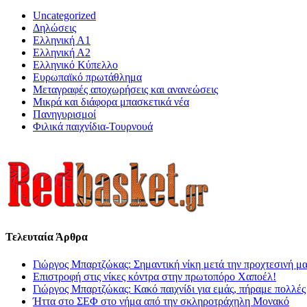
Uncategorized
Δηλώσεις
Ελληνική Α1
Ελληνική Α2
Ελληνικό Κύπελλο
Ευρωπαϊκό πρωτάθλημα
Μεταγραφές αποχωρήσεις και ανανεώσεις
Μικρά και διάφορα μπασκετικά νέα
Πανηγυρισμοί
Φιλικά παιχνίδια-Τουρνουά
Τελευταία Άρθρα
Γιώργος Μπαρτζώκας: Σημαντική νίκη μετά την προχτεσινή μ
Επιστροφή στις νίκες κόντρα στην πρωτοπόρο Χαποέλ!
Γιώργος Μπαρτζώκας: Κακό παιχνίδι για εμάς, πήραμε πολλές
Ήττα στο ΣΕΦ στο νήμα από την σκληροτράχηλη Μονακό