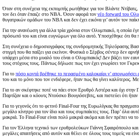
Όταν στη συνέχεια της εκπομπής ρωτήθηκε για τον Βλάντε Ντίβατς, 
τον δει όταν έπαιζε στο ΝΒΑ. Όσον αφορά τον
νέο forward του Ολ
θυγατρικών ομάδων του ΝΒΑ και δεν έχει εικόνα γι’ αυτόν τον παίκτ
Για την ανανέωση για άλλα τρία χρόνια στον Ολυμπιακό, η οποία έγ
πρόσωπό του και είναι ευγνώμων για όλο αυτό. Υποσχέθηκε ότι θα π
Στη συνέχεια ο δημοσιογράφος της συνδρομητικής Τηλεόρασης Βασί
στιγμή που θα παίξει για εκείνον. Φυσικά ο Σέρβος σέντερ δεν αρνή
υπάρχει μέσα στο μυαλό του είναι ο Ολυμπιακός! Δεν βάζει τον εαυ
τους στόχους τους. Πάντως δήλωσε πως τον έχει γνωρίσει τον Γκρεκ
Για το
πόσο κοντά βρέθηκε το περασμένο καλοκαίρι ν’ αποχωρήσει
του και το μόνο που τον ενδιέφερε, ήταν πως θα γίνει καλύτερος. Μ
Για το αν σκέφτηκε ποτέ να πάει στον Ερυθρό Αστέρα και όχι στην 
Παρτίζαν και ο κόουτς Ντούσκο Βουγιόσεβιτς, και πιστεύει ότι ήταν 
Για το γεγονός ότι το φετινό Final-Four της Ευρωλίγκας θα πραγμα
μεγάλο κίνητρο για τον ίδιο και τους συμπαίκτες τους. Παρ’ όλα αυτ
μακριά. Το Final-Four είναι πολύ μακριά ακόμα και δεν πρέπει να τ
Για τον Έλληνα τεχνικό των ερυθρολεύκων Γιάννη Σφαιρόπουλο και τ
μεγάλες απαιτήσεις από αυτόν και θέλει σε όλους τους τομείς να είν