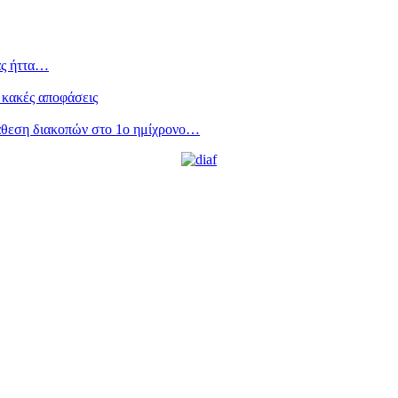
ας ήττα…
 κακές αποφάσεις
άθεση διακοπών στο 1ο ημίχρονο…