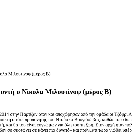
ολα Μιλουτίνοφ (μέρος Β)
υντή ο Νίκολα Μιλουτίνοφ (μέρος Β)
014 στην Παρτίζαν όταν και αποχώρησαν από την ομάδα οι Τζόφρι Λο
 παίκτη ο τότε προπονητής του Ντούσκο Βουγιόσεβιτς, καθώς του έδω
μή, και θα του είναι ευγνώμων για όλη του τη ζωή. Στην αρχή ήταν 
ι δεν σε σκοτώνει σε κάνει πιο δυνατό» και πράγματι τώρα νιώθει υπέρ