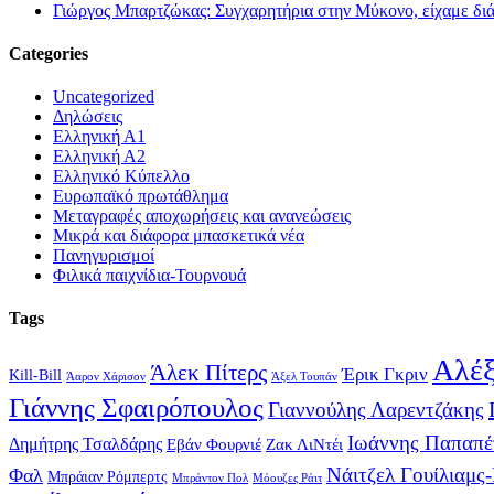
Γιώργος Μπαρτζώκας: Συγχαρητήρια στην Μύκονο, είχαμε δι
Categories
Uncategorized
Δηλώσεις
Ελληνική Α1
Ελληνική Α2
Ελληνικό Κύπελλο
Ευρωπαϊκό πρωτάθλημα
Μεταγραφές αποχωρήσεις και ανανεώσεις
Μικρά και διάφορα μπασκετικά νέα
Πανηγυρισμοί
Φιλικά παιχνίδια-Τουρνουά
Tags
Αλέξ
Άλεκ Πίτερς
Έρικ Γκριν
Kill-Bill
Άαρον Χάρισον
Άξελ Τουπάν
Γιάννης Σφαιρόπουλος
Γιαννούλης Λαρεντζάκης
Ιωάννης Παπαπέ
Δημήτρης Τσαλδάρης
Εβάν Φουρνιέ
Ζακ ΛιΝτέι
Νάιτζελ Γουίλιαμς
Φαλ
Μπράιαν Ρόμπερτς
Μπράντον Πολ
Μόουζες Ράιτ