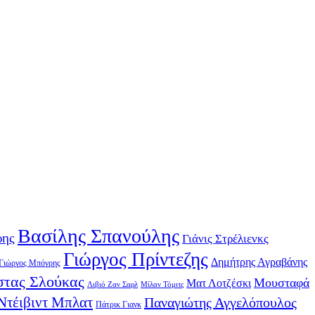
Βασίλης Σπανούλης
ρης
Γιάνις Στρέλιενκς
Γιώργος Πρίντεζης
Δημήτρης Αγραβάνης
Γιώργος Μπόγρης
τας Σλούκας
Μουσταφά
Ματ Λοτζέσκι
Λιβιό Ζαν Σαρλ
Μίλαν Τόμιτς
Ντέιβιντ Μπλατ
Παναγιώτης Αγγελόπουλος
Πάτρικ Γιανκ