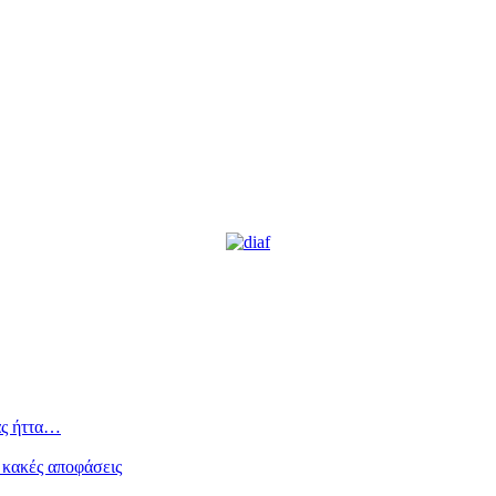
ας ήττα…
 κακές αποφάσεις