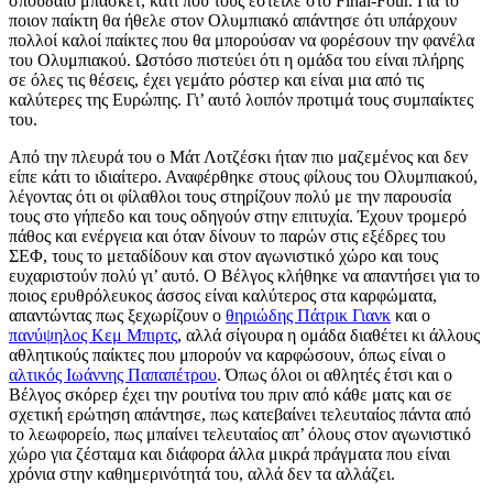
σπουδαίο μπάσκετ, κάτι που τους έστειλε στο Final-Four. Για το
ποιον παίκτη θα ήθελε στον Ολυμπιακό απάντησε ότι υπάρχουν
πολλοί καλοί παίκτες που θα μπορούσαν να φορέσουν την φανέλα
του Ολυμπιακού. Ωστόσο πιστεύει ότι η ομάδα του είναι πλήρης
σε όλες τις θέσεις, έχει γεμάτο ρόστερ και είναι μια από τις
καλύτερες της Ευρώπης. Γι’ αυτό λοιπόν προτιμά τους συμπαίκτες
του.
Από την πλευρά του ο Μάτ Λοτζέσκι ήταν πιο μαζεμένος και δεν
είπε κάτι το ιδιαίτερο. Αναφέρθηκε στους φίλους του Ολυμπιακού,
λέγοντας ότι οι φίλαθλοι τους στηρίζουν πολύ με την παρουσία
τους στο γήπεδο και τους οδηγούν στην επιτυχία. Έχουν τρομερό
πάθος και ενέργεια και όταν δίνουν το παρών στις εξέδρες του
ΣΕΦ, τους το μεταδίδουν και στον αγωνιστικό χώρο και τους
ευχαριστούν πολύ γι’ αυτό. Ο Βέλγος κλήθηκε να απαντήσει για το
ποιος ερυθρόλευκος άσσος είναι καλύτερος στα καρφώματα,
απαντώντας πως ξεχωρίζουν ο
θηριώδης Πάτρικ Γιανκ
και ο
πανύψηλος Κεμ Μπιρτς
, αλλά σίγουρα η ομάδα διαθέτει κι άλλους
αθλητικούς παίκτες που μπορούν να καρφώσουν, όπως είναι ο
αλτικός Ιωάννης Παπαπέτρου
. Όπως όλοι οι αθλητές έτσι και ο
Βέλγος σκόρερ έχει την ρουτίνα του πριν από κάθε ματς και σε
σχετική ερώτηση απάντησε, πως κατεβαίνει τελευταίος πάντα από
το λεωφορείο, πως μπαίνει τελευταίος απ’ όλους στον αγωνιστικό
χώρο για ζέσταμα και διάφορα άλλα μικρά πράγματα που είναι
χρόνια στην καθημερινότητά του, αλλά δεν τα αλλάζει.