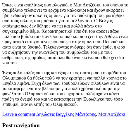
Όπως είναι απολύτως φυσιολογικό, ο Ματ Λοτζέσκι, του οποίου το
συμβόλαιο τελειώνει το ερχόμενο καλοκαίρι και έχουν εκφράσει
ήδη ενδιαφέρον αρκετές ομάδες για την απόκτησή του, ρωτήθηκε
από τους φίλους του μπάσκετ για το μέλλον του. Ο Βέλγος
στοίχημα πως δεν θέλησε να πει και πολλά πάνω στο
συγκεκριμένο θέμα. Χαρακτηριστικά είπε ότι του αρέσει πάρα
πολύ που βρίσκεται στον Ολυμπιακό και που ζει στην Αθήνα, είναι
πραγματικά ευτυχισμένος που παίζει στην ομάδα του Πειραιά και
αυτό είναι το βασικό. Τελειώνοντας ανέφερε ότι όταν έρθει η ώρα
να συζητήσουν την ανανεώση του συμβολαίου του με τους
ανθρώπους της ομάδας, αυτά όλα θα είναι εκείνα που θα έχει στο
νου του.
Ένας πολύ καλός παίκτης και εξαιρετικός σουτέρ που η ομάδα του
Ολυμπιακού θα ήθελε πολύ να τον κρατήσει για πολλά χρόνια στο
μεγάλο λιμάνι. Ευχή όλων των ερυθρολεύκων φίλαθλων είναι να
τα καταφέρει, να τον βλέπουμε για πολλά χρόνια ακόμα με την
φανέλα του Ολυμπιακού και του ευχόμαστε ολόψυχα να κάνει
πράξη το όνειρό του και να κατακτήσει την Ευρωλίγκα που τόσο
επιθυμεί, σαν αθλητής του Ολυμπιακού.
Leave a comment
Δηλώσεις
Βαγγέλης Μάντζαρης
,
Ματ Λοτζέσκι
Post navigation