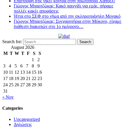
Επιστροφή στις νίκες κόντρα στην πρωτοπόρο Χαποέλ!
Γιώργος Μπαρτζώκας: Κακό παιχνίδι για εμάς, πήραμε
πολλές κακές αποφάσεις
Ήττα στο ΣΕΦ στο νήμα από την σκληροτράχηλη Μονακό
Γιώργος Μπαρτζώκας: Συγχαρητήρια στην Μύκονο, είχαμε
διάθεση διακοπών στο 1ο ημίχρονο…
Search for:
August 2026
M
T
W
T
F
S
S
1
2
3
4
5
6
7
8
9
10
11
12
13
14
15
16
17
18
19
20
21
22
23
24
25
26
27
28
29
30
31
« Nov
Categories
Uncategorized
Δηλώσεις