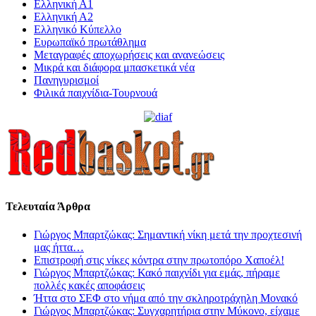
Ελληνική Α1
Ελληνική Α2
Ελληνικό Κύπελλο
Ευρωπαϊκό πρωτάθλημα
Μεταγραφές αποχωρήσεις και ανανεώσεις
Μικρά και διάφορα μπασκετικά νέα
Πανηγυρισμοί
Φιλικά παιχνίδια-Τουρνουά
Τελευταία Άρθρα
Γιώργος Μπαρτζώκας: Σημαντική νίκη μετά την προχτεσινή
μας ήττα…
Επιστροφή στις νίκες κόντρα στην πρωτοπόρο Χαποέλ!
Γιώργος Μπαρτζώκας: Κακό παιχνίδι για εμάς, πήραμε
πολλές κακές αποφάσεις
Ήττα στο ΣΕΦ στο νήμα από την σκληροτράχηλη Μονακό
Γιώργος Μπαρτζώκας: Συγχαρητήρια στην Μύκονο, είχαμε