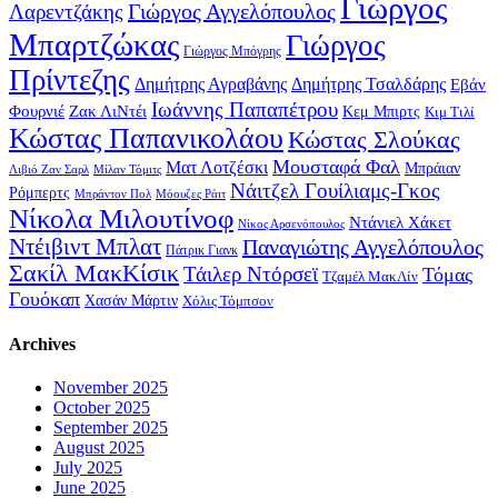
Γιώργος
Γιώργος Αγγελόπουλος
Λαρεντζάκης
Μπαρτζώκας
Γιώργος
Γιώργος Μπόγρης
Πρίντεζης
Δημήτρης Αγραβάνης
Δημήτρης Τσαλδάρης
Εβάν
Ιωάννης Παπαπέτρου
Φουρνιέ
Ζακ ΛιΝτέι
Κεμ Μπιρτς
Κιμ Τιλί
Κώστας Παπανικολάου
Κώστας Σλούκας
Μουσταφά Φαλ
Ματ Λοτζέσκι
Μπράιαν
Λιβιό Ζαν Σαρλ
Μίλαν Τόμιτς
Νάιτζελ Γουίλιαμς-Γκος
Ρόμπερτς
Μπράντον Πολ
Μόουζες Ράιτ
Νίκολα Μιλουτίνοφ
Ντάνιελ Χάκετ
Νίκος Αρσενόπουλος
Ντέιβιντ Μπλατ
Παναγιώτης Αγγελόπουλος
Πάτρικ Γιανκ
Σακίλ ΜακΚίσικ
Τάιλερ Ντόρσεϊ
Τόμας
Τζαμέλ ΜακΛίν
Γουόκαπ
Χασάν Μάρτιν
Χόλις Τόμπσον
Archives
November 2025
October 2025
September 2025
August 2025
July 2025
June 2025