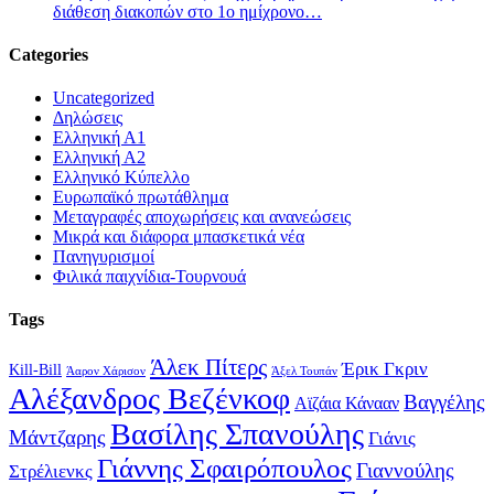
διάθεση διακοπών στο 1ο ημίχρονο…
Categories
Uncategorized
Δηλώσεις
Ελληνική Α1
Ελληνική Α2
Ελληνικό Κύπελλο
Ευρωπαϊκό πρωτάθλημα
Μεταγραφές αποχωρήσεις και ανανεώσεις
Μικρά και διάφορα μπασκετικά νέα
Πανηγυρισμοί
Φιλικά παιχνίδια-Τουρνουά
Tags
Άλεκ Πίτερς
Έρικ Γκριν
Kill-Bill
Άαρον Χάρισον
Άξελ Τουπάν
Αλέξανδρος Βεζένκοφ
Βαγγέλης
Αϊζάια Κάνααν
Βασίλης Σπανούλης
Μάντζαρης
Γιάνις
Γιάννης Σφαιρόπουλος
Γιαννούλης
Στρέλιενκς