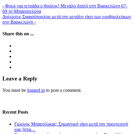
‹
Φουλ για τετράδα ο θρύλος! Μεγάλο διπλό στη Βαρκελώνη 67-
69 τη Μπαρτσελόνα
Δηλώσεις Σφαιρόπουλου μετά την μεγάλη νίκη των ερυθρολεύκων
στη Βαρκελώνη
›
Share this on ...
Leave a Reply
You must be
logged in
to post a comment.
Recent Posts
Γιώργος Μπαρτζώκας: Σημαντική νίκη μετά την προχτεσινή
μας ήττα…