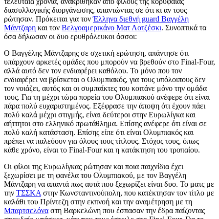
τελευταία χρόνια, ανακρίθηκαν από φίλους της κορυφαίας
διασυλλογικής διοργάνωσης, απαντώντας σε ότι κι αν τους
ρώτησαν. Πρόκειται για τον
Έλληνα διεθνή guard Βαγγέλη
Μάντζαρη
και τον
Βελγοαμερικάνο Ματ Λοτζέσκι
. Συνοπτικά τα
όσα δήλωσαν οι δυο ερυθρόλευκοι άσσοι:
Ο Βαγγέλης Μάντζαρης σε σχετική ερώτηση, απάντησε ότι
υπάρχουν αρκετές ομάδες που μπορούν να βρεθούν στο Final-Four,
αλλά αυτό δεν τον ενδιαφέρει καθόλου. Το μόνο που τον
ενδιαφέρει να βρίσκεται ο Ολυμπιακός, για τους υπόλοιπους δεν
τον νοιάζει, αυτός και οι συμπαίκτες του κοιτάνε μόνο την ομάδα
τους. Για τη μέχρι τώρα πορεία του Ολυμπιακού ανέφερε ότι είναι
πάρα πολύ ευχαριστημένος. Εξέφρασε την άποψη ότι έχουν πάει
πολύ καλά μέχρι στιγμής, είναι δεύτεροι στην Ευρωλίγκα και
αήττητοι στο ελληνικό πρωτάθλημα. Eπίσης ανέφερε ότι είναι σε
πολύ καλή κατάσταση. Επίσης είπε ότι είναι Ολυμπιακός και
πρέπει να παλεύουν για όλους τους τίτλους. Στόχος τους, όπως
κάθε χρόνο, είναι το Final-Four και η κατάκτηση του τροπαίου.
Οι φίλοι της Ευρωλίγκας ρώτησαν και ποια παιχνίδια έχει
ξεχωρίσει με τη φανέλα του Ολυμπιακού, με τον Βαγγέλη
Μάντζαρη να απαντά πως αυτά που ξεχωρίζει είναι δυο. Το ματς με
την
ΤΣΣΚΑ
στην Κωνσταντινούπολη, που κατέκτησαν τον τίτλο με
καλάθι του Πρίντεζη στην εκπνοή και την αναμέτρηση με τη
Μπαρτσελόνα
στη Βαρκελώνη που έσπασαν την έδρα παίζοντας