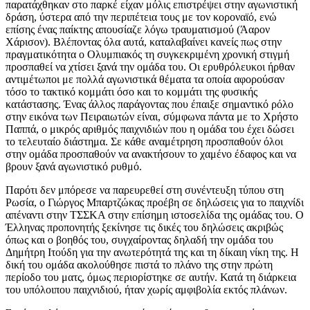
παρατάχθηκαν στο παρκέ είχαν μόλις επιστρέψει στην αγωνιστική
δράση, ύστερα από την περιπέτεια τους με τον κοροναϊό, ενώ
επίσης ένας παίκτης απουσίαζε λόγω τραυματισμού (Άαρον
Χάρισον). Βλέποντας όλα αυτά, καταλαβαίνει κανείς πως στην
πραγματικότητα ο Ολυμπιακός τη συγκεκριμένη χρονική στιγμή
προσπαθεί να χτίσει ξανά την ομάδα του. Οι ερυθρόλευκοι ήρθαν
αντιμέτωποι με πολλά αγωνιστικά θέματα τα οποία αφορούσαν
τόσο το τακτικό κομμάτι όσο και το κομμάτι της φυσικής
κατάστασης. Ένας άλλος παράγοντας που έπαιξε σημαντικό ρόλο
στην εικόνα των Πειραιωτών είναι, σύμφωνα πάντα με το Χρήστο
Παππά, ο μικρός αριθμός παιχνιδιών που η ομάδα του έχει δώσει
το τελευταίο διάστημα. Σε κάθε αναμέτρηση προσπαθούν όλοι
στην ομάδα προσπαθούν να ανακτήσουν το χαμένο έδαφος και να
βρουν ξανά αγωνιστικό ρυθμό.
Παρότι δεν μπόρεσε να παρευρεθεί στη συνέντευξη τύπου στη
Ρωσία, ο Γιώργος Μπαρτζώκας προέβη σε δηλώσεις για το παιχνίδι
απέναντι στην ΤΣΣΚΑ στην επίσημη ιστοσελίδα της ομάδας του. Ο
Έλληνας προπονητής ξεκίνησε τις δικές του δηλώσεις ακριβώς
όπως και ο βοηθός του, συγχαίροντας δηλαδή την ομάδα του
Δημήτρη Ιτούδη για την ανωτερότητά της και τη δίκαιη νίκη της. Η
δική του ομάδα ακολούθησε πιστά το πλάνο της στην πρώτη
περίοδο του ματς, όμως περιορίστηκε σε αυτήν. Κατά τη διάρκεια
του υπόλοιπου παιχνιδιού, ήταν χωρίς αμφιβολία εκτός πλάνων.