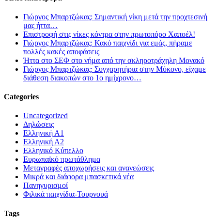
Γιώργος Μπαρτζώκας: Σημαντική νίκη μετά την προχτεσινή
μας ήττα…
Επιστροφή στις νίκες κόντρα στην πρωτοπόρο Χαποέλ!
Γιώργος Μπαρτζώκας: Κακό παιχνίδι για εμάς, πήραμε
πολλές κακές αποφάσεις
Ήττα στο ΣΕΦ στο νήμα από την σκληροτράχηλη Μονακό
Γιώργος Μπαρτζώκας: Συγχαρητήρια στην Μύκονο, είχαμε
διάθεση διακοπών στο 1ο ημίχρονο…
Categories
Uncategorized
Δηλώσεις
Ελληνική Α1
Ελληνική Α2
Ελληνικό Κύπελλο
Ευρωπαϊκό πρωτάθλημα
Μεταγραφές αποχωρήσεις και ανανεώσεις
Μικρά και διάφορα μπασκετικά νέα
Πανηγυρισμοί
Φιλικά παιχνίδια-Τουρνουά
Tags