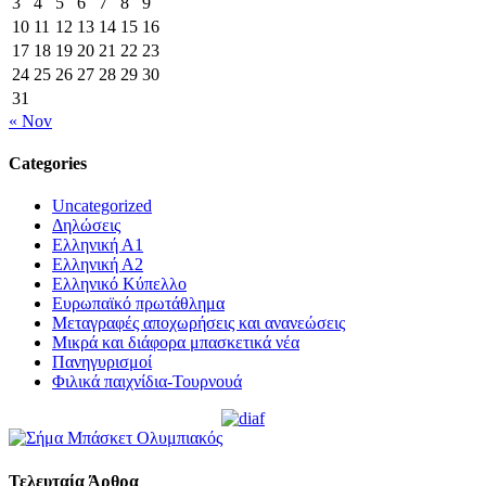
3
4
5
6
7
8
9
10
11
12
13
14
15
16
17
18
19
20
21
22
23
24
25
26
27
28
29
30
31
« Nov
Categories
Uncategorized
Δηλώσεις
Ελληνική Α1
Ελληνική Α2
Ελληνικό Κύπελλο
Ευρωπαϊκό πρωτάθλημα
Μεταγραφές αποχωρήσεις και ανανεώσεις
Μικρά και διάφορα μπασκετικά νέα
Πανηγυρισμοί
Φιλικά παιχνίδια-Τουρνουά
Τελευταία Άρθρα