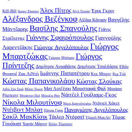
Άλεκ Πίτερς
Έρικ Γκριν
Kill-Bill
Άαρον Χάρισον
Άξελ Τουπάν
Αλέξανδρος Βεζένκοφ
Βαγγέλης
Αϊζάια Κάνααν
Βασίλης Σπανούλης
Μάντζαρης
Γιάνις
Γιάννης Σφαιρόπουλος
Γιαννούλης
Στρέλιενκς
Γιώργος
Γιώργος Αγγελόπουλος
Λαρεντζάκης
Μπαρτζώκας
Γιώργος
Γιώργος Μπόγρης
Πρίντεζης
Δημήτρης Αγραβάνης
Δημήτρης Τσαλδάρης
Εβάν
Ιωάννης Παπαπέτρου
Φουρνιέ
Ζακ ΛιΝτέι
Κεμ Μπιρτς
Κιμ Τιλί
Κώστας Παπανικολάου
Κώστας Σλούκας
Μουσταφά Φαλ
Ματ Λοτζέσκι
Μπράιαν
Λιβιό Ζαν Σαρλ
Μίλαν Τόμιτς
Νάιτζελ Γουίλιαμς-Γκος
Ρόμπερτς
Μπράντον Πολ
Μόουζες Ράιτ
Νίκολα Μιλουτίνοφ
Ντάνιελ Χάκετ
Νίκος Αρσενόπουλος
Ντέιβιντ Μπλατ
Παναγιώτης Αγγελόπουλος
Πάτρικ Γιανκ
Σακίλ ΜακΚίσικ
Τάιλερ Ντόρσεϊ
Τόμας
Τζαμέλ ΜακΛίν
Γουόκαπ
Χασάν Μάρτιν
Χόλις Τόμπσον