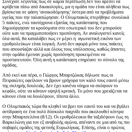
Συνέχισε λέγοντας πως σε καμία περίπτωση δεν του αρέσει να
κρύβεται πίσω από δικαιολογίες, μα η ομάδα του είναι αλήθεια πως
βρίσκεται σε φάση ‘ανοικοδόμησης’ ύστερα από τα προβλήματα
υγείας που την ταλαιπώρησαν. Ο Ολυμπιακός στερήθηκε συνολικά
5 παίκτες, ενώ ταυτόχρονα εξαιτίας της κατάστασης που
δημιούργησαν τα κρούσματα στο εσωτερικό του δεν μπορούσε
ούτε καν να πραγματοποιήσει προπόνηση. Αν αναλογιστεί κανείς
όλα αυτά, θα καταλάβει πως εν μέρει η αγωνιστική εικόνα των
ερυθρολεύκων είναι λογική. Αυτό δεν αφορά μόνο τους παίκτες
που απουσίαζαν αλλά και όλους τους υπόλοιπους, καθώς άπαντες
στην ομάδα έμειναν χωρίς προπόνηση προκειμένου να
προστατευτούν. Όλη αυτή η κατάσταση επηρέασε το σύνολο της
ομάδας.
Από εκεί και πέρα, ο Γιώργος Μπαρτζώκας δήλωσε πως οι
Πειραιώτες οφείλουν να βρουν γρήγορα τον καλό τους εαυτό μέσω
της σκληρής δουλειάς. Δεν έχει κανένα νόημα να σκύψουν το
κεφάλι, ούτε να κάνουν υψηλή κριτική. Το μόνο που χρειάζεται να
κάνουν είναι να δουλέψουν, τίποτα άλλο.
Ο Ολυμπιακός τώρα θα κληθεί να βρει τον εαυτό του και να βγάλει
αντίδραση σε ένα πολύ δύσκολο παιχνίδι που ακολουθεί κόντρα
στην Μπαρτσελόνα (8/12). Οι ερυθρόλευκοι θα ταξιδέψουν έως τη
Βαρκελώνη για τον εξ αναβολής αγώνα, απέναντι σε μια από τις πιο
σοβαρές ομάδες της φετινής Ευρωλίγκας. Επίσης, είναι ο πρώτος