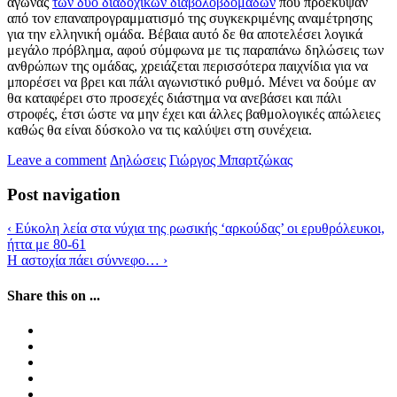
αγώνας
των δύο διαδοχικών διαβολοβδομάδων
που προέκυψαν
από τον επαναπρογραμματισμό της συγκεκριμένης αναμέτρησης
για την ελληνική ομάδα. Βέβαια αυτό δε θα αποτελέσει λογικά
μεγάλο πρόβλημα, αφού σύμφωνα με τις παραπάνω δηλώσεις των
ανθρώπων της ομάδας, χρειάζεται περισσότερα παιχνίδια για να
μπορέσει να βρει και πάλι αγωνιστικό ρυθμό. Μένει να δούμε αν
θα καταφέρει στο προσεχές διάστημα να ανεβάσει και πάλι
στροφές, έτσι ώστε να μην έχει και άλλες βαθμολογικές απώλειες
καθώς θα είναι δύσκολο να τις καλύψει στη συνέχεια.
Leave a comment
Δηλώσεις
Γιώργος Μπαρτζώκας
Post navigation
‹
Εύκολη λεία στα νύχια της ρωσικής ‘αρκούδας’ οι ερυθρόλευκοι,
ήττα με 80-61
Η αστοχία πάει σύννεφο…
›
Share this on ...