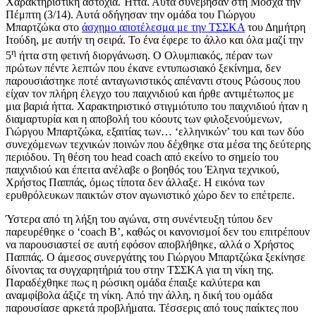
Χαρακτηριστική αστοχία. Ήττα. Αυτά συνέβησαν στη Μόσχα την
Πέμπτη (3/14). Αυτά οδήγησαν την ομάδα του Γιώργου
Μπαρτζώκα στο
άσχημο αποτέλεσμα με την ΤΣΣΚΑ
του Δημήτρη
Ιτούδη, με αυτήν τη σειρά. Το ένα έφερε το άλλο και όλα μαζί την
η
5
ήττα στη φετινή διοργάνωση. Ο Ολυμπιακός, πέραν των
πρώτων πέντε λεπτών που έκανε εντυπωσιακό ξεκίνημα, δεν
παρουσιάστηκε ποτέ ανταγωνιστικός απέναντι στους Ρώσους που
είχαν τον πλήρη έλεγχο του παιχνιδιού και ήρθε αντιμέτωπος με
μια βαριά ήττα. Χαρακτηριστικό στιγμιότυπο του παιχνιδιού ήταν η
διαμαρτυρία και η αποβολή του κόουτς των φιλοξενούμενων,
Γιώργου Μπαρτζώκα, εξαιτίας των… ‘ελληνικών’ του και των δύο
συνεχόμενων τεχνικών ποινών που δέχθηκε στα μέσα της δεύτερης
περιόδου. Τη θέση του head coach από εκείνο το σημείο του
παιχνιδιού και έπειτα ανέλαβε ο βοηθός του Έληνα τεχνικού,
Χρήστος Παππάς, όμως τίποτα δεν άλλαξε. Η εικόνα των
ερυθρόλευκων παικτών στον αγωνιστικό χώρο δεν το επέτρεπε.
Ύστερα από τη λήξη του αγώνα, στη συνέντευξη τύπου δεν
παρευρέθηκε ο ‘coach B’, καθώς οι κανονισμοί δεν του επιτρέπουν
να παρουσιαστεί σε αυτή εφόσον αποβλήθηκε, αλλά ο Χρήστος
Παππάς. Ο άμεσος συνεργάτης του Γιώργου Μπαρτζώκα ξεκίνησε
δίνοντας τα συγχαρητήριά του στην ΤΣΣΚΑ για τη νίκη της.
Παραδέχθηκε πως η ρώσικη ομάδα έπαιξε καλύτερα και
αναμφίβολα άξιζε τη νίκη. Από την άλλη, η δική του ομάδα
παρουσίασε αρκετά προβλήματα. Τέσσερις από τους παίκτες που