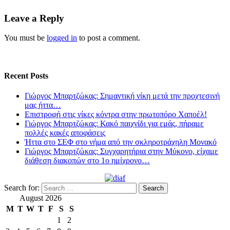
Leave a Reply
You must be
logged in
to post a comment.
Recent Posts
Γιώργος Μπαρτζώκας: Σημαντική νίκη μετά την προχτεσινή
μας ήττα…
Επιστροφή στις νίκες κόντρα στην πρωτοπόρο Χαποέλ!
Γιώργος Μπαρτζώκας: Κακό παιχνίδι για εμάς, πήραμε
πολλές κακές αποφάσεις
Ήττα στο ΣΕΦ στο νήμα από την σκληροτράχηλη Μονακό
Γιώργος Μπαρτζώκας: Συγχαρητήρια στην Μύκονο, είχαμε
διάθεση διακοπών στο 1ο ημίχρονο…
Search for:
August 2026
M
T
W
T
F
S
S
1
2