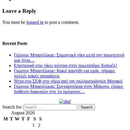
Leave a Reply
You must be
logged in
to post a comment.
Recent Posts
Γιώργος Μπαρτζώκας: Σημαντική νίκη μετά την προχτεσινή
μας ήττα…
Επιστροφή στις νίκες κόντρα στην πρωτοπόρο Χαποέλ!
Γιώργος Μπαρτζώκας: Κακό παιχνίδι για εμάς, πήραμε
πολλές κακές αποφάσεις
Ήττα στο ΣΕΦ στο νήμα από την σκληροτράχηλη Μονακό
Γιώργος Μπαρτζώκας: Συγχαρητήρια στην Μύκονο, είχαμε
διάθεση διακοπών στο 1ο ημίχρονο…
Search for:
August 2026
M
T
W
T
F
S
S
1
2