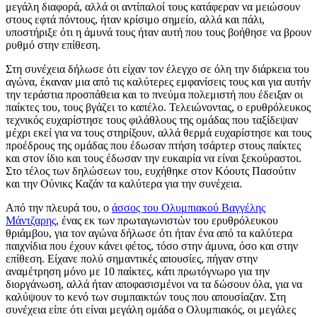
μεγάλη διαφορά, αλλά οι αντίπαλοί τους κατάφεραν να μειώσουν
στους εφτά πόντους, ήταν κρίσιμο σημείο, αλλά και πάλι,
υποστήριξε ότι η άμυνά τους ήταν αυτή που τους βοήθησε να βρουν
ρυθμό στην επίθεση.
Στη συνέχεια δήλωσε ότι είχαν τον έλεγχο σε όλη την διάρκεια του
αγώνα, έκαναν μια από τις καλύτερες εμφανίσεις τους και για αυτήν
την τεράστια προσπάθεια και το πνεύμα πολεμιστή που έδειξαν οι
παίκτες του, τους βγάζει το καπέλο. Τελειώνοντας, ο ερυθρόλευκος
τεχνικός ευχαρίστησε τους φιλάθλους της ομάδας που ταξίδεψαν
μέχρι εκεί για να τους στηρίξουν, αλλά θερμά ευχαρίστησε και τους
προέδρους της ομάδας που έδωσαν πτήση τσάρτερ στους παίκτες
και στον ίδιο και τους έδωσαν την ευκαιρία να είναι ξεκούραστοι.
Στο τέλος των δηλώσεων του, ευχήθηκε στον Κόουτς Πασούτιν
και την Ούνικς Καζάν τα καλύτερα για την συνέχεια.
Από την πλευρά του, ο
άσσος του Ολυμπιακού Βαγγέλης
Μάντζαρης
, ένας εκ των πρωταγωνιστών του ερυθρόλευκου
θριάμβου, για τον αγώνα δήλωσε ότι ήταν ένα από τα καλύτερα
παιχνίδια που έχουν κάνει φέτος, τόσο στην άμυνα, όσο και στην
επίθεση. Είχανε πολύ σημαντικές απουσίες, πήγαν στην
αναμέτρηση μόνο με 10 παίκτες, κάτι πρωτόγνωρο για την
διοργάνωση, αλλά ήταν αποφασισμένοι να τα δώσουν όλα, για να
καλύψουν το κενό των συμπαικτών τους που απουσίαζαν. Στη
συνέχεια είπε ότι είναι μεγάλη ομάδα ο Ολυμπιακός, οι μεγάλες