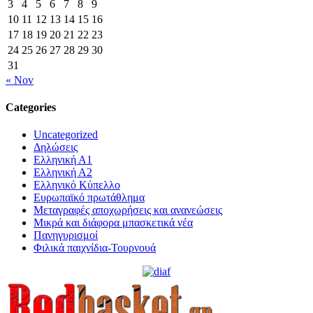
3
4
5
6
7
8
9
10
11
12
13
14
15
16
17
18
19
20
21
22
23
24
25
26
27
28
29
30
31
« Nov
Categories
Uncategorized
Δηλώσεις
Ελληνική Α1
Ελληνική Α2
Ελληνικό Κύπελλο
Ευρωπαϊκό πρωτάθλημα
Μεταγραφές αποχωρήσεις και ανανεώσεις
Μικρά και διάφορα μπασκετικά νέα
Πανηγυρισμοί
Φιλικά παιχνίδια-Τουρνουά