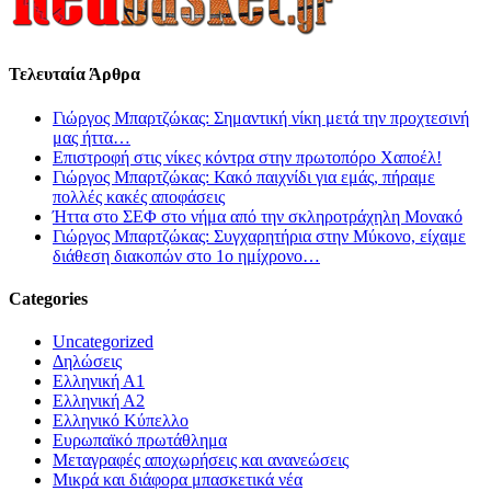
Τελευταία Άρθρα
Γιώργος Μπαρτζώκας: Σημαντική νίκη μετά την προχτεσινή
μας ήττα…
Επιστροφή στις νίκες κόντρα στην πρωτοπόρο Χαποέλ!
Γιώργος Μπαρτζώκας: Κακό παιχνίδι για εμάς, πήραμε
πολλές κακές αποφάσεις
Ήττα στο ΣΕΦ στο νήμα από την σκληροτράχηλη Μονακό
Γιώργος Μπαρτζώκας: Συγχαρητήρια στην Μύκονο, είχαμε
διάθεση διακοπών στο 1ο ημίχρονο…
Categories
Uncategorized
Δηλώσεις
Ελληνική Α1
Ελληνική Α2
Ελληνικό Κύπελλο
Ευρωπαϊκό πρωτάθλημα
Μεταγραφές αποχωρήσεις και ανανεώσεις
Μικρά και διάφορα μπασκετικά νέα