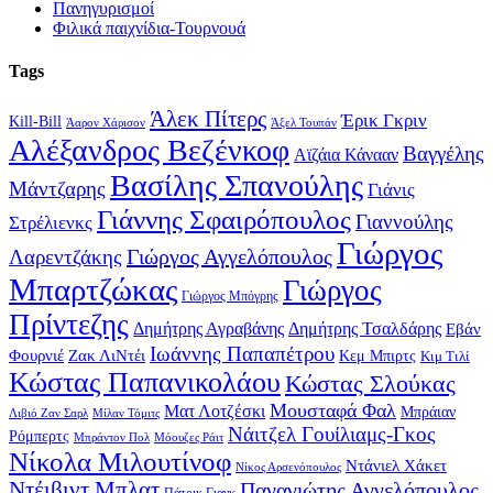
Πανηγυρισμοί
Φιλικά παιχνίδια-Τουρνουά
Tags
Άλεκ Πίτερς
Έρικ Γκριν
Kill-Bill
Άαρον Χάρισον
Άξελ Τουπάν
Αλέξανδρος Βεζένκοφ
Βαγγέλης
Αϊζάια Κάνααν
Βασίλης Σπανούλης
Μάντζαρης
Γιάνις
Γιάννης Σφαιρόπουλος
Γιαννούλης
Στρέλιενκς
Γιώργος
Γιώργος Αγγελόπουλος
Λαρεντζάκης
Μπαρτζώκας
Γιώργος
Γιώργος Μπόγρης
Πρίντεζης
Δημήτρης Αγραβάνης
Δημήτρης Τσαλδάρης
Εβάν
Ιωάννης Παπαπέτρου
Φουρνιέ
Ζακ ΛιΝτέι
Κεμ Μπιρτς
Κιμ Τιλί
Κώστας Παπανικολάου
Κώστας Σλούκας
Μουσταφά Φαλ
Ματ Λοτζέσκι
Μπράιαν
Λιβιό Ζαν Σαρλ
Μίλαν Τόμιτς
Νάιτζελ Γουίλιαμς-Γκος
Ρόμπερτς
Μπράντον Πολ
Μόουζες Ράιτ
Νίκολα Μιλουτίνοφ
Ντάνιελ Χάκετ
Νίκος Αρσενόπουλος
Ντέιβιντ Μπλατ
Παναγιώτης Αγγελόπουλος