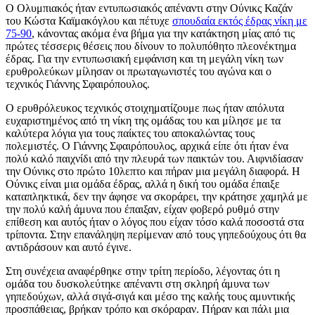
Ο Ολυμπιακός ήταν εντυπωσιακός απέναντι στην Ούνικς Καζάν
του Κώστα Καϊμακόγλου και πέτυχε
σπουδαία εκτός έδρας νίκη με
75-90
, κάνοντας ακόμα ένα βήμα για την κατάκτηση μίας από τις
πρώτες τέσσερις θέσεις που δίνουν το πολυπόθητο πλεονέκτημα
έδρας. Για την εντυπωσιακή εμφάνιση και τη μεγάλη νίκη των
ερυθρολεύκων μίλησαν οι πρωταγωνιστές του αγώνα και ο
τεχνικός Γιάννης Σφαιρόπουλος.
Ο ερυθρόλευκος τεχνικός στοιχηματίζουμε πως ήταν απόλυτα
ευχαριστημένος από τη νίκη της ομάδας του και μίλησε με τα
καλύτερα λόγια για τους παίκτες του αποκαλώντας τους
πολεμιστές. Ο Γιάννης Σφαιρόπουλος, αρχικά είπε ότι ήταν ένα
πολύ καλό παιχνίδι από την πλευρά των παικτών του. Αιφνιδίασαν
την Ούνικς στο πρώτο 10λεπτο και πήραν μια μεγάλη διαφορά. Η
Ούνικς είναι μια ομάδα έδρας, αλλά η δική του ομάδα έπαιξε
καταπληκτικά, δεν την άφησε να σκοράρει, την κράτησε χαμηλά με
την πολύ καλή άμυνα που έπαιξαν, είχαν φοβερό ρυθμό στην
επίθεση και αυτός ήταν ο λόγος που είχαν τόσο καλά ποσοστά στα
τρίποντα. Στην επανάληψη περίμεναν από τους γηπεδούχους ότι θα
αντιδράσουν και αυτό έγινε.
Στη συνέχεια αναφέρθηκε στην τρίτη περίοδο, λέγοντας ότι η
ομάδα του δυσκολεύτηκε απέναντι στη σκληρή άμυνα των
γηπεδούχων, αλλά σιγά-σιγά και μέσο της καλής τους αμυντικής
προσπάθειας, βρήκαν τρόπο και σκόραραν. Πήραν και πάλι μια