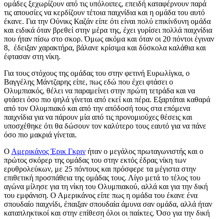
ομάδες ξεχωρίζουν από τις υπόλοιπες, επειδή καταφέρνουν παρά
τις απουσίες να κερδίζουν τέτοια παιχνίδια και η ομάδα του αυτό
έκανε. Για την Ούνικς Καζάν είπε ότι είναι πολύ επικίνδυνη ομάδα
και ειδικά όταν βρεθεί στην μέρα της, έχει γυρίσει πολλά παιχνίδια
που ήταν πίσω στο σκορ. Όμως ακόμα και όταν οι 20 πόντοι έγιναν
8, έδειξαν χαρακτήρα, βάλανε κρίσιμα και δύσκολα καλάθια και
έφτασαν στη νίκη.
Για τους στόχους της ομάδας του στην φετινή Ευρωλίγκα, ο
Βαγγέλης Μάντζαρης είπε, πως εδώ που έχει φτάσει ο
Ολυμπιακός, θέλει να παραμείνει στην πρώτη τετράδα και να
φτάσει όσο πιο ψηλά γίνεται από εκεί και πέρα. Εξαρτάται καθαρά
από τον Ολυμπιακό και από την απόδοσή τους στα επόμενα
παιχνίδια για να πάρουν μία από τις προνομιούχες θέσεις και
υποσχέθηκε ότι θα δώσουν τον καλύτερο τους εαυτό για να πάνε
όσο πιο μακριά γίνεται.
Ο
Αμερικάνος Έρικ Γκριν
ήταν ο μεγάλος πρωταγωνιστής και ο
πρώτος σκόρερ της ομάδας του στην εκτός έδρας νίκη των
ερυθρολεύκων, με 25 πόντους και πρόσφερε τα μέγιστα στην
επιθετική προσπάθεια της ομάδας τους. Λίγο μετά το τέλος του
αγώνα μίλησε για τη νίκη του Ολυμπιακού, αλλά και για την δική
του εμφάνιση. Ο Αμερικάνος είπε πως η ομάδα του έκανε ένα
σπουδαίο παιχνίδι, έπαιξαν σπουδαία άμυνα σαν ομάδα, αλλά ήταν
καταπληκτικοί και στην επίθεση όλοι οι παίκτες. Όσο για την δική