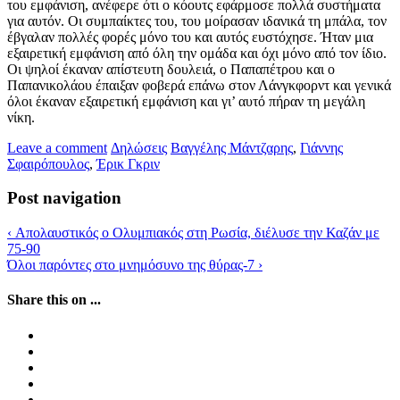
του εμφάνιση, ανέφερε ότι ο κόουτς εφάρμοσε πολλά συστήματα
για αυτόν. Οι συμπαίκτες του, του μοίρασαν ιδανικά τη μπάλα, τον
έβγαλαν πολλές φορές μόνο του και αυτός ευστόχησε. Ήταν μια
εξαιρετική εμφάνιση από όλη την ομάδα και όχι μόνο από τον ίδιο.
Οι ψηλοί έκαναν απίστευτη δουλειά, ο Παπαπέτρου και ο
Παπανικολάου έπαιξαν φοβερά επάνω στον Λάνγκφορντ και γενικά
όλοι έκαναν εξαιρετική εμφάνιση και γι’ αυτό πήραν τη μεγάλη
νίκη.
Leave a comment
Δηλώσεις
Βαγγέλης Μάντζαρης
,
Γιάννης
Σφαιρόπουλος
,
Έρικ Γκριν
Post navigation
‹
Απολαυστικός ο Ολυμπιακός στη Ρωσία, διέλυσε την Καζάν με
75-90
Όλοι παρόντες στο μνημόσυνο της θύρας-7
›
Share this on ...