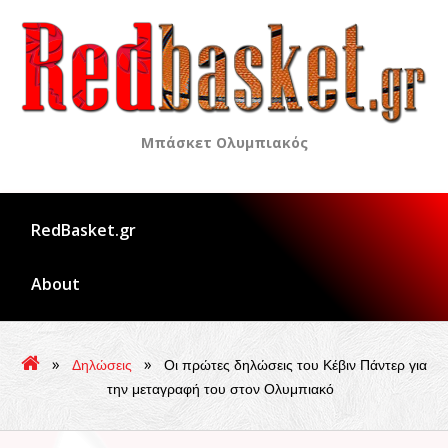
Skip
to
content
Μπάσκετ Ολυμπιακός
RedBasket.gr
About
»
»
Δηλώσεις
Οι πρώτες δηλώσεις του Κέβιν Πάντερ για
την μεταγραφή του στον Ολυμπιακό