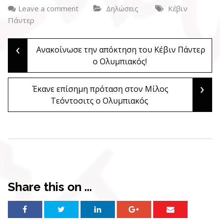
Leave a comment
Δηλώσεις
Κέβιν
Πάντερ
‹
Post
Ανακοίνωσε την απόκτηση του Κέβιν Πάντερ
ο Ολυμπιακός!
navigation
›
Έκανε επίσημη πρόταση στον Μίλος
Τεόντοσιτς ο Ολυμπιακός
Share this on ...