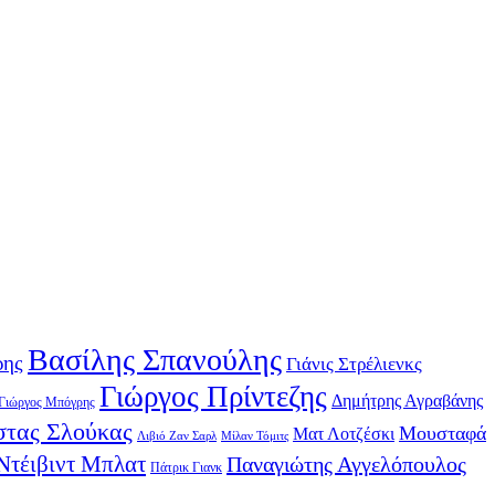
Βασίλης Σπανούλης
ρης
Γιάνις Στρέλιενκς
Γιώργος Πρίντεζης
Δημήτρης Αγραβάνης
Γιώργος Μπόγρης
τας Σλούκας
Μουσταφά
Ματ Λοτζέσκι
Λιβιό Ζαν Σαρλ
Μίλαν Τόμιτς
Ντέιβιντ Μπλατ
Παναγιώτης Αγγελόπουλος
Πάτρικ Γιανκ