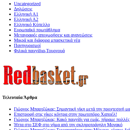
Uncategorized
Δηλώσεις
Ελληνική Α1
Ελληνική Α2
Ελληνικό Κύπελλο
Ευρωπαϊκό πρωτάθλημα
Μεταγραφές αποχωρήσεις και ανανεώσεις
Μικρά και διάφορα μπασκετικά νέα
Πανηγυρισμοί
Φιλικά παιχνίδια-Τουρνουά
Τελευταία Άρθρα
Γιώργος Μπαρτζώκας: Σημαντική νίκη μετά την προχτεσινή μ
Επιστροφή στις νίκες κόντρα στην πρωτοπόρο Χαποέλ!
Γιώργος Μπαρτζώκας: Κακό παιχνίδι για εμάς, πήραμε πολλές
Ήττα στο ΣΕΦ στο νήμα από την σκληροτράχηλη Μονακό
Γιώργος Μπαρτζώκας: Συγχαρητήρια στην Μύκονο, είχαμε δι