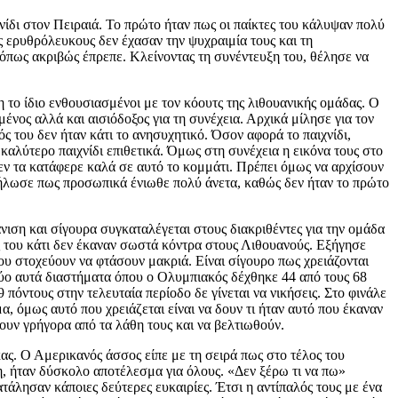
ίδι στον Πειραιά. Το πρώτο ήταν πως οι παίκτες του κάλυψαν πολύ
 ερυθρόλευκους δεν έχασαν την ψυχραιμία τους και τη
 όπως ακριβώς έπρεπε. Κλείνοντας τη συνέντευξη του, θέλησε να
 το ίδιο ενθουσιασμένοι με τον κόουτς της λιθουανικής ομάδας. Ο
νος αλλά και αισιόδοξος για τη συνέχεια. Αρχικά μίλησε για τον
ς του δεν ήταν κάτι το ανησυχητικό. Όσον αφορά το παιχνίδι,
καλύτερο παιχνίδι επιθετικά. Όμως στη συνέχεια η εικόνα τους στο
εν τα κατάφερε καλά σε αυτό το κομμάτι. Πρέπει όμως να αρχίσουν
 δήλωσε πως προσωπικά ένιωθε πολύ άνετα, καθώς δεν ήταν το πρώτο
ιση και σίγουρα συγκαταλέγεται στους διακριθέντες για την ομάδα
ες του κάτι δεν έκαναν σωστά κόντρα στους Λιθουανούς. Εξήγησε
ου στοχεύουν να φτάσουν μακριά. Είναι σίγουρο πως χρειάζονται
 δύο αυτά διαστήματα όπου ο Ολυμπιακός δέχθηκε 44 από τους 68
πόντους στην τελευταία περίοδο δε γίνεται να νικήσεις. Στο φινάλε
, όμως αυτό που χρειάζεται είναι να δουν τι ήταν αυτό που έκαναν
υν γρήγορα από τα λάθη τους και να βελτιωθούν.
ας. Ο Αμερικανός άσσος είπε με τη σειρά πως στο τέλος του
βη, ήταν δύσκολο αποτέλεσμα για όλους. «Δεν ξέρω τι να πω»
άλησαν κάποιες δεύτερες ευκαιρίες. Έτσι η αντίπαλός τους με ένα