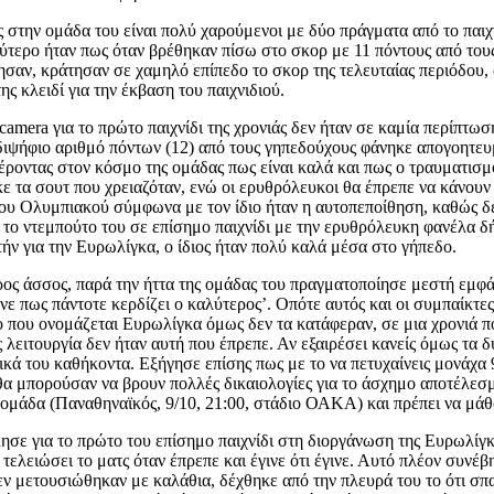
 στην ομάδα του είναι πολύ χαρούμενοι με δύο πράγματα από το παιχν
ύτερο ήταν πως όταν βρέθηκαν πίσω στο σκορ με 11 πόντους από τους
τησαν, κράτησαν σε χαμηλό επίπεδο το σκορ της τελευταίας περιόδου,
ς κλειδί για την έκβαση του παιχνιδιού.
amera για το πρώτο παιχνίδι της χρονιάς δεν ήταν σε καμία περίπτωση
ιψήφιο αριθμό πόντων (12) από τους γηπεδούχους φάνηκε απογοητευμέ
έροντας στον κόσμο της ομάδας πως είναι καλά και πως ο τραυματισμό
ε τα σουτ που χρειαζόταν, ενώ οι ερυθρόλευκοι θα έπρεπε να κάνουν 
 του Ολυμπιακού σύμφωνα με τον ίδιο ήταν η αυτοπεποίθηση, καθώς δ
α το ντεμπούτο του σε επίσημο παιχνίδι με την ερυθρόλευκη φανέλα
τήν για την Ευρωλίγκα, ο ίδιος ήταν πολύ καλά μέσα στο γήπεδο.
ρος άσσος, παρά την ήττα της ομάδας του πραγματοποίησε μεστή εμφάν
ένε πως πάντοτε κερδίζει ο καλύτερος’. Οπότε αυτός και οι συμπαίκτ
ο που ονομάζεται Ευρωλίγκα όμως δεν τα κατάφεραν, σε μια χρονιά π
ς λειτουργία δεν ήταν αυτή που έπρεπε. Αν εξαιρέσει κανείς όμως τα
ά του καθήκοντα. Εξήγησε επίσης πως με το να πετυχαίνεις μονάχα 9 
θα μπορούσαν να βρουν πολλές δικαιολογίες για το άσχημο αποτέλεσμα
μάδα (Παναθηναϊκός, 9/10, 21:00, στάδιο ΟΑΚΑ) και πρέπει να μάθο
ησε για το πρώτο του επίσημο παιχνίδι στη διοργάνωση της Ευρωλίγκ
τελειώσει το ματς όταν έπρεπε και έγινε ότι έγινε. Αυτό πλέον συνέ
 μετουσιώθηκαν με καλάθια, δέχθηκε από την πλευρά του το ότι σπατ