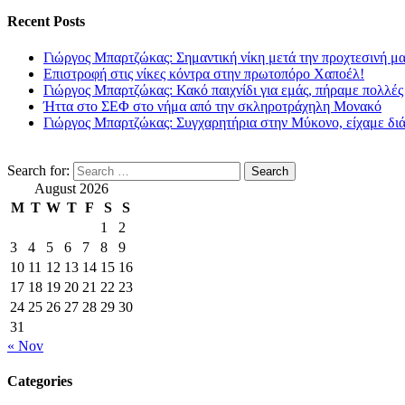
Recent Posts
Γιώργος Μπαρτζώκας: Σημαντική νίκη μετά την προχτεσινή μ
Επιστροφή στις νίκες κόντρα στην πρωτοπόρο Χαποέλ!
Γιώργος Μπαρτζώκας: Κακό παιχνίδι για εμάς, πήραμε πολλές
Ήττα στο ΣΕΦ στο νήμα από την σκληροτράχηλη Μονακό
Γιώργος Μπαρτζώκας: Συγχαρητήρια στην Μύκονο, είχαμε δι
Search for:
August 2026
M
T
W
T
F
S
S
1
2
3
4
5
6
7
8
9
10
11
12
13
14
15
16
17
18
19
20
21
22
23
24
25
26
27
28
29
30
31
« Nov
Categories