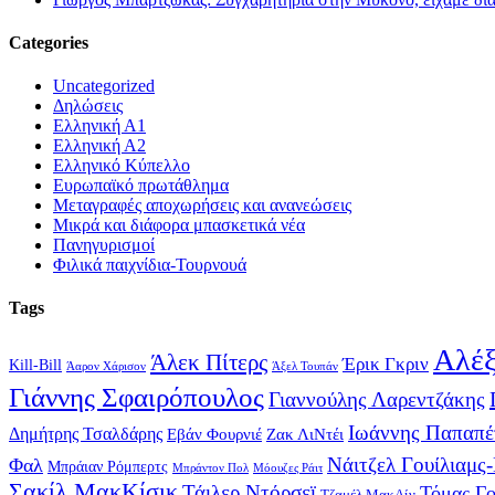
Categories
Uncategorized
Δηλώσεις
Ελληνική Α1
Ελληνική Α2
Ελληνικό Κύπελλο
Ευρωπαϊκό πρωτάθλημα
Μεταγραφές αποχωρήσεις και ανανεώσεις
Μικρά και διάφορα μπασκετικά νέα
Πανηγυρισμοί
Φιλικά παιχνίδια-Τουρνουά
Tags
Αλέξ
Άλεκ Πίτερς
Έρικ Γκριν
Kill-Bill
Άαρον Χάρισον
Άξελ Τουπάν
Γιάννης Σφαιρόπουλος
Γιαννούλης Λαρεντζάκης
Ιωάννης Παπαπέ
Δημήτρης Τσαλδάρης
Εβάν Φουρνιέ
Ζακ ΛιΝτέι
Νάιτζελ Γουίλιαμς
Φαλ
Μπράιαν Ρόμπερτς
Μπράντον Πολ
Μόουζες Ράιτ
Σακίλ ΜακΚίσικ
Τάιλερ Ντόρσεϊ
Τόμας Γ
Τζαμέλ ΜακΛίν