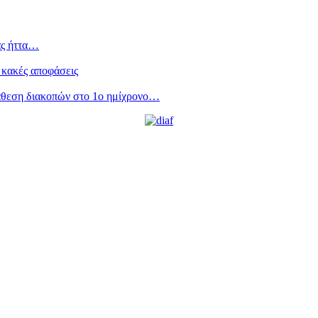
ας ήττα…
 κακές αποφάσεις
άθεση διακοπών στο 1ο ημίχρονο…