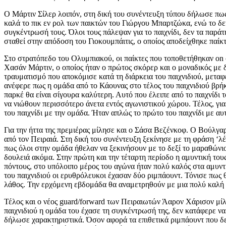
Ο Μάρτιν Σίλερ λοιπόν, στη δική του συνέντευξη τύπου δήλωσε πως
καλά το πικ εν ρολ των παικτών του Γιώργου Μπαρτζώκα, ενώ το δε
συγκέντρωσή τους. Όλοι τους πάλεψαν για το παιχνίδι, δεν τα παρά
σταθεί στην απόδοση του Γιοκουμπάιτις, ο οποίος αποδείχθηκε παίκτη
Στο στρατόπεδο του Ολυμπιακού, οι παίκτες που τοποθετήθηκαν on c
Χασάν Μάρτιν, ο οποίος ήταν ο πρώτος σκόρερ και ο μοναδικός με δ
τραυματισμό που αποκόμισε κατά τη διάρκεια του παιχνιδιού, μεταφ
ανέφερε πως η ομάδα από το Κάουνας στο τέλος του παιχνιδιού βρήκ
παρκέ θα είναι σίγουρα καλύτερη. Αυτό που έλειπε από το παιχνίδι
να νιώθουν περισσότερο άνετα εντός αγωνιστικού χώρου. Τέλος, γι
του παιχνίδι με την ομάδα. Ήταν απλώς το πρώτο του παιχνίδι με αυ
Για την ήττα της πρεμιέρας μίλησε και ο Σάσα Βεζένκοφ. Ο Βούλγα
από τον Πειραιά. Στη δική του συνέντευξη ξεκίνησε με τη φράση ‘λ
πως όλοι στην ομάδα ήθελαν να ξεκινήσουν με το δεξί το μαραθώνι
δουλειά ακόμα. Στην πρώτη και την τέταρτη περίοδο η αμυντική του
πόντους, στο υπόλοιπο μέρος του αγώνα ήταν πολύ καλός στα αμυντικ
του παιχνιδιού οι ερυθρόλευκοι έχασαν δύο ριμπάουντ. Τόνισε πως 
λάθος. Την ερχόμενη εβδομάδα θα αναμετρηθούν με μια πολύ καλή ο
Τέλος και ο νέος guard/forward των Πειραιωτών Άαρον Χάρισον μίλ
παιχνιδιού η ομάδα του έχασε τη συγκέντρωσή της, δεν κατάφερε να 
δήλωσε χαρακτηριστικά. Όσον αφορά τα επιθετικά ριμπάουντ που δεν