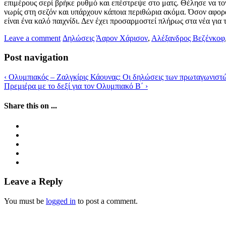
επιμέρους σερί βρήκε ρυθμό και επέστρεψε στο ματς. Θέλησε να το
νωρίς στη σεζόν και υπάρχουν κάποια περιθώρια ακόμα. Όσον αφορ
είναι ένα καλό παιχνίδι. Δεν έχει προσαρμοστεί πλήρως στα νέα για
Leave a comment
Δηλώσεις
Άαρον Χάρισον
,
Αλέξανδρος Βεζένκοφ
Post navigation
‹
Ολυμπιακός – Ζαλγκίρις Κάουνας: Οι δηλώσεις των πρωταγωνιστώ
Πρεμιέρα με το δεξί για τον Ολυμπιακό Β΄
›
Share this on ...
Leave a Reply
You must be
logged in
to post a comment.