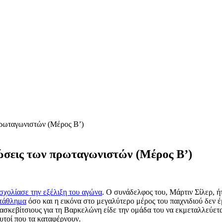
πρωταγωνιστών (Μέρος Β’)
ώσεις των πρωταγωνιστών (Μέρος Β’)
σχολίασε την εξέλιξη του αγώνα
. Ο συνάδελφος του, Μάρτιν Σίλερ, ή
ωτάθλημα
όσο και η εικόνα στο μεγαλύτερο μέρος του παιχνιδιού δεν έ
ασκεβίτσιους για τη Βαρκελώνη είδε την ομάδα του να εκμεταλλεύε
αυτοί που τα καταφέρνουν.