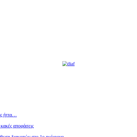
ας ήττα…
 κακές αποφάσεις
άθεση διακοπών στο 1ο ημίχρονο…