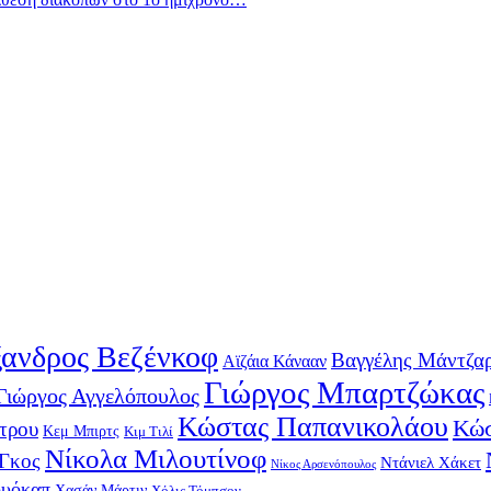
ανδρος Βεζένκοφ
Βαγγέλης Μάντζα
Αϊζάια Κάνααν
Γιώργος Μπαρτζώκας
Γιώργος Αγγελόπουλος
Κώστας Παπανικολάου
Κώσ
τρου
Κεμ Μπιρτς
Κιμ Τιλί
Νίκολα Μιλουτίνοφ
-Γκος
Ντάνιελ Χάκετ
Νίκος Αρσενόπουλος
ουόκαπ
Χασάν Μάρτιν
Χόλις Τόμπσον