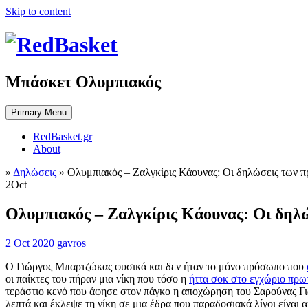
Skip to content
Μπάσκετ Ολυμπιακός
Primary Menu
RedBasket.gr
About
»
Δηλώσεις
»
Ολυμπιακός – Ζαλγκίρις Κάουνας: Οι δηλώσεις των 
2
Oct
Ολυμπιακός – Ζαλγκίρις Κάουνας: Οι δηλ
2 Oct 2020
gavros
Ο Γιώργος Μπαρτζώκας φυσικά και δεν ήταν το μόνο πρόσωπο που
οι παίκτες του πήραν μια νίκη που τόσο η
ήττα σοκ στο εγχώριο πρ
τεράστιο κενό που άφησε στον πάγκο η αποχώρηση του Σαρούνας Γι
λεπτά και έκλεψε τη νίκη σε μια έδρα που παραδοσιακά λίγοι είναι 