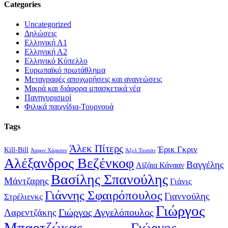
Categories
Uncategorized
Δηλώσεις
Ελληνική Α1
Ελληνική Α2
Ελληνικό Κύπελλο
Ευρωπαϊκό πρωτάθλημα
Μεταγραφές αποχωρήσεις και ανανεώσεις
Μικρά και διάφορα μπασκετικά νέα
Πανηγυρισμοί
Φιλικά παιχνίδια-Τουρνουά
Tags
Άλεκ Πίτερς
Έρικ Γκριν
Kill-Bill
Άαρον Χάρισον
Άξελ Τουπάν
Αλέξανδρος Βεζένκοφ
Βαγγέλης
Αϊζάια Κάνααν
Βασίλης Σπανούλης
Μάντζαρης
Γιάνις
Γιάννης Σφαιρόπουλος
Γιαννούλης
Στρέλιενκς
Γιώργος
Γιώργος Αγγελόπουλος
Λαρεντζάκης
Μπαρτζώκας
Γιώργος