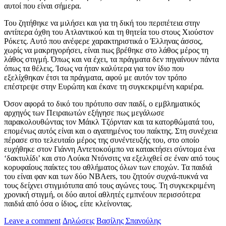
αυτοί που είναι σήμερα.
Του ζητήθηκε να μιλήσει και για τη δική του περιπέτεια στην
αντίπερα όχθη του Ατλαντικού και τη θητεία του στους Χιούστον
Ρόκετς. Αυτό που ανέφερε χαρακτηριστικά ο Έλληνας άσσος,
χωρίς να μακρηγορήσει, είναι πως βρέθηκε στο λάθος μέρος τη
λάθος στιγμή. Όπως και να έχει, τα πράγματα δεν πηγαίνουν πάντα
όπως τα θέλεις. Ίσως να ήταν καλύτερα για τον ίδιο που
εξελίχθηκαν έτσι τα πράγματα, αφού με αυτόν τον τρόπο
επέστρεψε στην Ευρώπη και έκανε τη συγκεκριμένη καριέρα.
Όσον αφορά το δικό του πρότυπο σαν παιδί, ο εμβληματικός
αρχηγός των Πειραιωτών εξήγησε πως μεγάλωσε
παρακολουθώντας τον Μάικλ Τζόρνταν και τα κατορθώματά του,
επομένως αυτός είναι και ο αγαπημένος του παίκτης. Στη συνέχεια
πέρασε στο τελευταίο μέρος της συνέντευξής του, στο οποίο
ευχήθηκε στον Γιάννη Αντετοκούμπο να κατακτήσει σύντομα ένα
‘δακτυλίδι’ και στο Λούκα Ντόνσιτς να εξελιχθεί σε έναν από τους
κορυφαίους παίκτες του αθλήματος όλων των εποχών. Τα παιδιά
του είναι φαν και των δύο NBAers, του ζητούν συχνά-πυκνά να
τους δείχνει στιγμιότυπα από τους αγώνες τους. Τη συγκεκριμένη
χρονική στιγμή, οι δύο αυτοί αθλητές εμπνέουν περισσότερα
παιδιά από όσα ο ίδιος, είπε κλείνοντας.
Leave a comment
Δηλώσεις
Βασίλης Σπανούλης