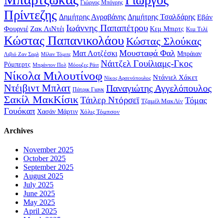
Γιώργος Μπόγρης
Πρίντεζης
Δημήτρης Αγραβάνης
Δημήτρης Τσαλδάρης
Εβάν
Ιωάννης Παπαπέτρου
Φουρνιέ
Ζακ ΛιΝτέι
Κεμ Μπιρτς
Κιμ Τιλί
Κώστας Παπανικολάου
Κώστας Σλούκας
Μουσταφά Φαλ
Ματ Λοτζέσκι
Μπράιαν
Λιβιό Ζαν Σαρλ
Μίλαν Τόμιτς
Νάιτζελ Γουίλιαμς-Γκος
Ρόμπερτς
Μπράντον Πολ
Μόουζες Ράιτ
Νίκολα Μιλουτίνοφ
Ντάνιελ Χάκετ
Νίκος Αρσενόπουλος
Ντέιβιντ Μπλατ
Παναγιώτης Αγγελόπουλος
Πάτρικ Γιανκ
Σακίλ ΜακΚίσικ
Τάιλερ Ντόρσεϊ
Τόμας
Τζαμέλ ΜακΛίν
Γουόκαπ
Χασάν Μάρτιν
Χόλις Τόμπσον
Archives
November 2025
October 2025
September 2025
August 2025
July 2025
June 2025
May 2025
April 2025