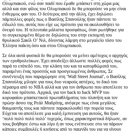
Ολυμπιακού, ενώ σαν παιδί που έμαθε μπάσκετ στη χώρα μας
αλλά και σαν φίλος του Ολυμπιακού δε θα μπορούσε να μην είναι
ένθερμος φαν του. Ο δεύτερος από την άλλη, έχει δηλώσει
πάμπολλες φορές πως ο Βασίλης Σπανούλης ήταν πάντοτε το
είδωλό του, αυτός που είχε ως πρότυπο για να ακολουθήσει το
όνειρό του. Η τελευταία μάλιστα προσφάτως, όταν ρωτήθηκε για
το συγκεκριμένο θέμα σε δηλώσεις του στην εκπομπή του
θρυλικού Σακίλ Ο’ Νιλ, δίνοντας λάμψη στο μεγαλείο τόσο του
Έλληνα παίκτη όσο και στου Ολυμπιακού.
Σε όλα αυτά φυσικά δε θα μπορούσε να μείνει αμέτοχος ο αρχηγός
των ερυθρολεύκων. Έχει αποδείξει άλλωστε πολλές φορές πως
παρά το επίπεδό του, την κλάση του και τα κατορθώματά του,
παραμένει ένας προσιτός και προσγειωμένος άνθρωπος. Σε
συνέντευξη που παραχώρησε στη ‘Wall Street Journal’, ο Βασίλης
Σπανούλης μίλησε για τους δυο νεαρούς αστέρες, το δικό του
πέρασμα από το ΝΒΑ αλλά και για τον άνθρωπο που αποτέλεσε το
δικό του πρότυπο. Αρχικά, για τον back to back MVP του
κορυφαίου μπασκετικού πρωταθλήματος του πλανήτη και τον
πρώην άσσο της Ρεάλ Μαδρίτης, ανέφερε πως είναι μεγάλος
θαυμαστής τους και πάντοτε παρακολουθεί την πορεία τους.
Εύχεται να αποτέλεσε μια καλή έμπνευση για αυτούς, θα ήταν
‘πολύ πολύ πολύ πολύ’ τυχερός, όπως χαρακτηριστικά δήλωσε, αν
τους βοήθησε έστω και λίγο ή αν τους ενέπνευσε στο να πάρουν
κάποιες συμβουλές ή κινήσεις από το παιχνίδι του για να γίνουν