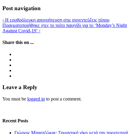
Post navigation
‹
Η ερυθρόλευκη απογοήτευση στις συνεντεύξεις τύπου
Πραγματοποιήθηκε χτες το τρίτο παιχνίδι για το ‘Monday’s Night
Against Covid-19’
›
Share this on ...
Leave a Reply
You must be
logged in
to post a comment.
Recent Posts
Γιώργος Μπαρτζώκας: Σημαντική νίκη μετά την προχτεσινή