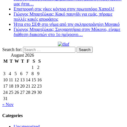
μας ήττα…
Επιστροφή στις νίκες κόντρα στην πρωτοπόρο Χαποέλ!
Γιώργος Μπαρτζώκας: Κακό παιχνίδι για εμάς, πήραμε
πολλές κακές αποφάσεις
Ήττα στο ΣΕΦ στο νήμα από την σκληροτράχηλη Μονακό
Γιώργος Μπαρτζώκας: Συγχαρητήρια στην Μύκονο, είχαμε
διάθεση διακοπών στο 1ο ημίχρονο…
Search for:
August 2026
M
T
W
T
F
S
S
1
2
3
4
5
6
7
8
9
10
11
12
13
14
15
16
17
18
19
20
21
22
23
24
25
26
27
28
29
30
31
« Nov
Categories
Uncategorized