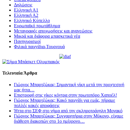
Δηλώσεις
Ελληνική Α1
Ελληνική Α2
Ελληνικό Κύπελλο
Ευρωπαϊκό πρωτάθλημα
Μεταγραφές αποχωρήσεις και ανανεώσεις
Μικρά και διάφορα μπασκετικά νέα
Πανηγυρισμοί
Φιλικά παιχνίδια-Τουρνουά
Τελευταία Άρθρα
Γιώργος Μπαρτζώκας: Σημαντική νίκη μετά την προχτεσινή
μας ήττα…
Επιστροφή στις νίκες κόντρα στην πρωτοπόρο Χαποέλ!
Γιώργος Μπαρτζώκας: Κακό παιχνίδι για εμάς, πήραμε
πολλές κακές αποφάσεις
Ήττα στο ΣΕΦ στο νήμα από την σκληροτράχηλη Μονακό
Γιώργος Μπαρτζώκας: Συγχαρητήρια στην Μύκονο, είχαμε
διάθεση διακοπών στο 1ο ημίχρονο…