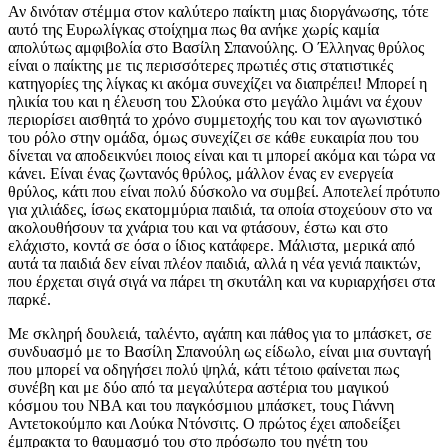
Αν δινόταν στέμμα στον καλύτερο παίκτη μιας διοργάνωσης, τότε
αυτό της Ευρωλίγκας στοίχημα πως θα ανήκε χωρίς καμία
απολύτως αμφιβολία στο Βασίλη Σπανούλης. Ο Έλληνας θρύλος
είναι ο παίκτης με τις περισσότερες πρωτιές στις στατιστικές
κατηγορίες της λίγκας κι ακόμα συνεχίζει να διαπρέπει! Μπορεί η
ηλικία του και η έλευση του Σλούκα στο μεγάλο λιμάνι να έχουν
περιορίσει αισθητά το χρόνο συμμετοχής του και τον αγωνιστικό
του ρόλο στην ομάδα, όμως συνεχίζει σε κάθε ευκαιρία που του
δίνεται να αποδεικνύει ποιος είναι και τι μπορεί ακόμα και τώρα να
κάνει. Είναι ένας ζωντανός θρύλος, μάλλον ένας εν ενεργεία
θρύλος, κάτι που είναι πολύ δύσκολο να συμβεί. Αποτελεί πρότυπο
για χιλιάδες, ίσως εκατομμύρια παιδιά, τα οποία στοχεύουν στο να
ακολουθήσουν τα χνάρια του και να φτάσουν, έστω και στο
ελάχιστο, κοντά σε όσα ο ίδιος κατάφερε. Μάλιστα, μερικά από
αυτά τα παιδιά δεν είναι πλέον παιδιά, αλλά η νέα γενιά παικτών,
που έρχεται σιγά σιγά να πάρει τη σκυτάλη και να κυριαρχήσει στα
παρκέ.
Με σκληρή δουλειά, ταλέντο, αγάπη και πάθος για το μπάσκετ, σε
συνδυασμό με το Βασίλη Σπανούλη ως είδωλο, είναι μια συνταγή
που μπορεί να οδηγήσει πολύ ψηλά, κάτι τέτοιο φαίνεται πως
συνέβη και με δύο από τα μεγαλύτερα αστέρια του μαγικού
κόσμου του ΝΒΑ και του παγκόσμιου μπάσκετ, τους Γιάννη
Αντετοκούμπο και Λούκα Ντόνσιτς. Ο πρώτος έχει αποδείξει
έμπρακτα το θαυμασμό του στο πρόσωπο του ηγέτη του