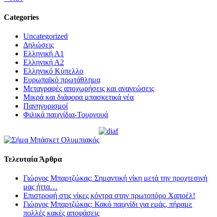
Categories
Uncategorized
Δηλώσεις
Ελληνική Α1
Ελληνική Α2
Ελληνικό Κύπελλο
Ευρωπαϊκό πρωτάθλημα
Μεταγραφές αποχωρήσεις και ανανεώσεις
Μικρά και διάφορα μπασκετικά νέα
Πανηγυρισμοί
Φιλικά παιχνίδια-Τουρνουά
Τελευταία Άρθρα
Γιώργος Μπαρτζώκας: Σημαντική νίκη μετά την προχτεσινή
μας ήττα…
Επιστροφή στις νίκες κόντρα στην πρωτοπόρο Χαποέλ!
Γιώργος Μπαρτζώκας: Κακό παιχνίδι για εμάς, πήραμε
πολλές κακές αποφάσεις