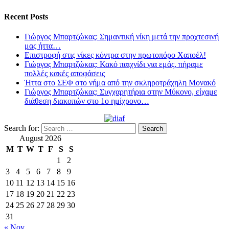
Recent Posts
Γιώργος Μπαρτζώκας: Σημαντική νίκη μετά την προχτεσινή
μας ήττα…
Επιστροφή στις νίκες κόντρα στην πρωτοπόρο Χαποέλ!
Γιώργος Μπαρτζώκας: Κακό παιχνίδι για εμάς, πήραμε
πολλές κακές αποφάσεις
Ήττα στο ΣΕΦ στο νήμα από την σκληροτράχηλη Μονακό
Γιώργος Μπαρτζώκας: Συγχαρητήρια στην Μύκονο, είχαμε
διάθεση διακοπών στο 1ο ημίχρονο…
Search for:
August 2026
M
T
W
T
F
S
S
1
2
3
4
5
6
7
8
9
10
11
12
13
14
15
16
17
18
19
20
21
22
23
24
25
26
27
28
29
30
31
« Nov