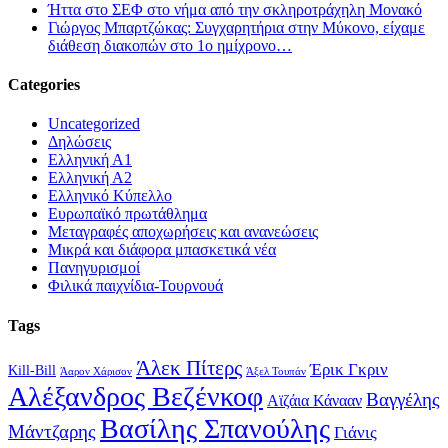
Ήττα στο ΣΕΦ στο νήμα από την σκληροτράχηλη Μονακό
Γιώργος Μπαρτζώκας: Συγχαρητήρια στην Μύκονο, είχαμε
διάθεση διακοπών στο 1ο ημίχρονο…
Categories
Uncategorized
Δηλώσεις
Ελληνική Α1
Ελληνική Α2
Ελληνικό Κύπελλο
Ευρωπαϊκό πρωτάθλημα
Μεταγραφές αποχωρήσεις και ανανεώσεις
Μικρά και διάφορα μπασκετικά νέα
Πανηγυρισμοί
Φιλικά παιχνίδια-Τουρνουά
Tags
Άλεκ Πίτερς
Έρικ Γκριν
Kill-Bill
Άαρον Χάρισον
Άξελ Τουπάν
Αλέξανδρος Βεζένκοφ
Βαγγέλης
Αϊζάια Κάνααν
Βασίλης Σπανούλης
Μάντζαρης
Γιάνις