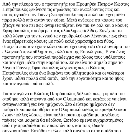
Από την πλευρά του ο προπονητής του Προμηθέα Πατρών Κώστας
Πετρόπουλος ξεκίνησε τις δηλώσεις του αναφέροντας πως και
αυτός αγαπάει τον Γιάννη Σφαιρόπουλο πάρα πολύ και έχει μάθει
πάρα πολλά από αυτόν τον κύριο. Μετά ανέφερε ότι κάποτε του
ζήταγε να του πει πως αντιμετωπίζεται ένα πικ-εν-ρολ και ο κόουτς
Σφαιρόπουλος του έφερε τρεις ολόκληρες σελίδες. Συνέχισε τα
καλά λόγια για τον τεχνικό των ερυθρολεύκων λέγοντας πως είναι
ένας εξαιρετικός κόουτς με πολύ καλό χαρακτήρα και ήθος,
στοιχεία που τον έχουν κάνει να αντέχει ανάμεσα στα λιοντάρια του
ελληνικού πρωταθλήματος, αλλά και της Ευρωλίγκας. Είναι ένας
προπονητής που αποτελεί παράδειγμα για όλους τους υπόλοιπους
και τον έχει μέσα στην καρδιά του. Σε εκείνο το σημείο πήρε το
λόγο ο Γιάννης Σφαιρόπουλος λέγοντας πως ο Κώστας
Πετρόπουλος είναι ένα διαμάντι του αθλητισμού και οι νεώτεροι
έχουν μάθει πολλά από αυτόν, από την εργατικότητα και το ήθος
και τον αγαπάει πάρα πολύ.
Για τον αγώνα ο Κώστας Πετρόπουλος δήλωσε πως η ομάδα του
στάθηκε καλά απέναντι από τον Ολυμπιακό και κατάφερε να είναι
ανταγωνιστική για ένα ημίχρονο. Στο δεύτερο ημίχρονο δεν
μπόρεσε να ακολουθήσει τον Ολυμπιακό καθώς οι ερυθρόλευκοι
έχουν πολλές λύσεις, είναι πολύ ποιοτική ομάδα με μεγάλους
παίκτες και μοιραία θα κέρδισε. Ωστόσο έμεινε ευχαριστημένος
από την προσπάθεια των παικτών του, και τους έδωσε
συγχαρητήρια. Ευχήθηκε τέλος καλή συνέχεια στην ομάδα του