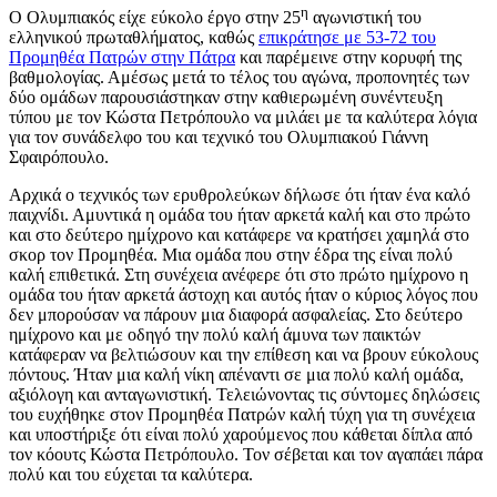
η
Ο Ολυμπιακός είχε εύκολο έργο στην 25
αγωνιστική του
ελληνικού πρωταθλήματος, καθώς
επικράτησε με 53-72 του
Προμηθέα Πατρών στην Πάτρα
και παρέμεινε στην κορυφή της
βαθμολογίας. Αμέσως μετά το τέλος του αγώνα, προπονητές των
δύο ομάδων παρουσιάστηκαν στην καθιερωμένη συνέντευξη
τύπου με τον Κώστα Πετρόπουλο να μιλάει με τα καλύτερα λόγια
για τον συνάδελφο του και τεχνικό του Ολυμπιακού Γιάννη
Σφαιρόπουλο.
Αρχικά ο τεχνικός των ερυθρολεύκων δήλωσε ότι ήταν ένα καλό
παιχνίδι. Αμυντικά η ομάδα του ήταν αρκετά καλή και στο πρώτο
και στο δεύτερο ημίχρονο και κατάφερε να κρατήσει χαμηλά στο
σκορ τον Προμηθέα. Μια ομάδα που στην έδρα της είναι πολύ
καλή επιθετικά. Στη συνέχεια ανέφερε ότι στο πρώτο ημίχρονο η
ομάδα του ήταν αρκετά άστοχη και αυτός ήταν ο κύριος λόγος που
δεν μπορούσαν να πάρουν μια διαφορά ασφαλείας. Στο δεύτερο
ημίχρονο και με οδηγό την πολύ καλή άμυνα των παικτών
κατάφεραν να βελτιώσουν και την επίθεση και να βρουν εύκολους
πόντους. Ήταν μια καλή νίκη απέναντι σε μια πολύ καλή ομάδα,
αξιόλογη και ανταγωνιστική. Τελειώνοντας τις σύντομες δηλώσεις
του ευχήθηκε στον Προμηθέα Πατρών καλή τύχη για τη συνέχεια
και υποστήριξε ότι είναι πολύ χαρούμενος που κάθεται δίπλα από
τον κόουτς Κώστα Πετρόπουλο. Τον σέβεται και τον αγαπάει πάρα
πολύ και του εύχεται τα καλύτερα.