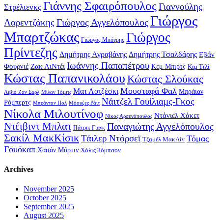
Γιάννης Σφαιρόπουλος
Γιαννούλης
Στρέλιενκς
Γιώργος
Γιώργος Αγγελόπουλος
Λαρεντζάκης
Μπαρτζώκας
Γιώργος
Γιώργος Μπόγρης
Πρίντεζης
Δημήτρης Αγραβάνης
Δημήτρης Τσαλδάρης
Εβάν
Ιωάννης Παπαπέτρου
Φουρνιέ
Ζακ ΛιΝτέι
Κεμ Μπιρτς
Κιμ Τιλί
Κώστας Παπανικολάου
Κώστας Σλούκας
Μουσταφά Φαλ
Ματ Λοτζέσκι
Μπράιαν
Λιβιό Ζαν Σαρλ
Μίλαν Τόμιτς
Νάιτζελ Γουίλιαμς-Γκος
Ρόμπερτς
Μπράντον Πολ
Μόουζες Ράιτ
Νίκολα Μιλουτίνοφ
Ντάνιελ Χάκετ
Νίκος Αρσενόπουλος
Ντέιβιντ Μπλατ
Παναγιώτης Αγγελόπουλος
Πάτρικ Γιανκ
Σακίλ ΜακΚίσικ
Τάιλερ Ντόρσεϊ
Τόμας
Τζαμέλ ΜακΛίν
Γουόκαπ
Χασάν Μάρτιν
Χόλις Τόμπσον
Archives
November 2025
October 2025
September 2025
August 2025