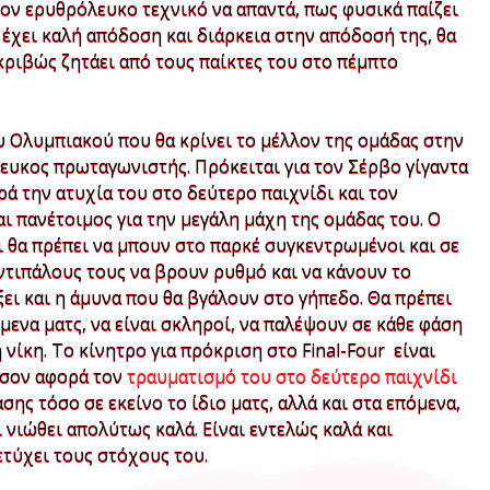
 τον ερυθρόλευκο τεχνικό να απαντά, πως φυσικά παίζει
 έχει καλή απόδοση και διάρκεια στην απόδοσή της, θα
ακριβώς ζητάει από τους παίκτες του στο πέμπτο
υ Ολυμπιακού που θα κρίνει το μέλλον της ομάδας στην
ευκος πρωταγωνιστής. Πρόκειται για τον Σέρβο γίγαντα
 την ατυχία του στο δεύτερο παιχνίδι και τον
αι πανέτοιμος για την μεγάλη μάχη της ομάδας του. Ο
 θα πρέπει να μπουν στο παρκέ συγκεντρωμένοι και σε
ντιπάλους τους να βρουν ρυθμό και να κάνουν το
ξει και η άμυνα που θα βγάλουν στο γήπεδο. Θα πρέπει
μενα ματς, να είναι σκληροί, να παλέψουν σε κάθε φάση
 νίκη. Το κίνητρο για πρόκριση στο Final-Four είναι
Όσον αφορά τον
τραυματισμό του στο δεύτερο παιχνίδι
ης τόσο σε εκείνο το ίδιο ματς, αλλά και στα επόμενα,
νιώθει απολύτως καλά. Είναι εντελώς καλά και
τύχει τους στόχους του.