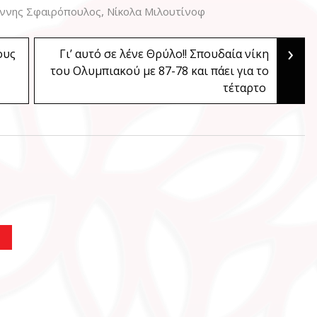
,
άννης Σφαιρόπουλος
Νίκολα Μιλουτίνοφ
›
ους
Γι’ αυτό σε λένε Θρύλο!! Σπουδαία νίκη
του Ολυμπιακού με 87-78 και πάει για το
τέταρτο