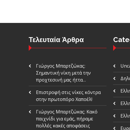
Τελευταία Άρθρα
Cate
Γιώργος Μπαρτζώκας:
Unc
Σημαντική νίκη μετά την
Δηλ
προχτεσινή μας ήττα…
Ελλ
Επιστροφή στις νίκες κόντρα
στην πρωτοπόρο Χαποέλ!
Ελλ
Γιώργος Μπαρτζώκας: Κακό
Ελλ
παιχνίδι για εμάς, πήραμε
πολλές κακές αποφάσεις
Ευρ