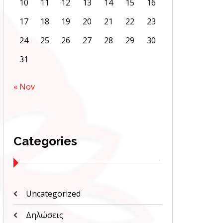
10
11
12
13
14
15
16
17
18
19
20
21
22
23
24
25
26
27
28
29
30
31
« Nov
Categories
Uncategorized
Δηλώσεις