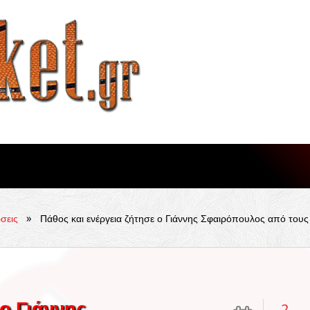
»
σεις
Πάθος και ενέργεια ζήτησε ο Γιάννης Σφαιρόπουλος από τους
 ο Γιάννης
2