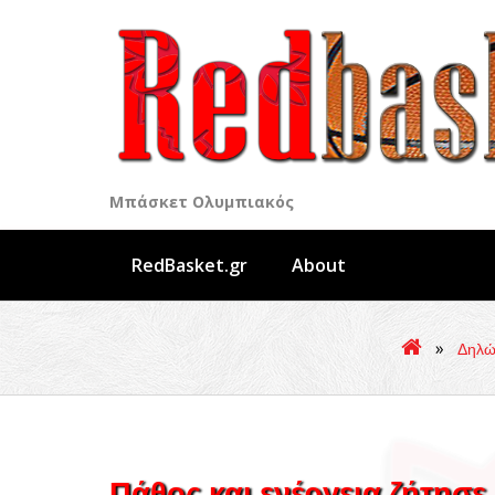
Skip
to
content
Μπάσκετ Ολυμπιακός
RedBasket.gr
About
»
Δηλώ
Πάθος και ενέργεια ζήτησε