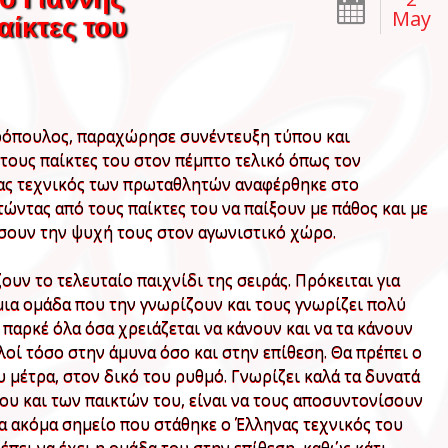
May
ίκτες του
ρόπουλος, παραχώρησε συνέντευξη τύπου και
 τους παίκτες του στον πέμπτο τελικό όπως τον
νας τεχνικός των πρωταθλητών αναφέρθηκε στο
τώντας από τους παίκτες του να παίξουν με πάθος και με
θέσουν την ψυχή τους στον αγωνιστικό χώρο.
ουν το τελευταίο παιχνίδι της σειράς. Πρόκειται για
μια ομάδα που την γνωρίζουν και τους γνωρίζει πολύ
 παρκέ όλα όσα χρειάζεται να κάνουν και να τα κάνουν
αλοί τόσο στην άμυνα όσο και στην επίθεση. Θα πρέπει ο
υ μέτρα, στον δικό του ρυθμό. Γνωρίζει καλά τα δυνατά
ιου και των παικτών του, είναι να τους αποσυντονίσουν
να ακόμα σημείο που στάθηκε ο Έλληνας τεχνικός του