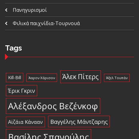
Πανηγυρισμοί
Φιλικά παιχνίδια-Τουρνουά
Tags
Άλεκ Πίτερς
Kill-Bill
Άαρον Χάρισον
Άξελ Τουπάν
Έρικ Γκριν
Αλέξανδρος Βεζένκοφ
Βαγγέλης Μάντζαρης
Αϊζάια Κάνααν
Βασίλης Σπανούλης