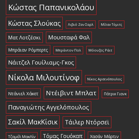
Κώστας Παπανικολάου
Κώστας Σλούκας
Λιβιό Ζαν Σαρλ
Μίλαν Τόμιτς
Μουσταφά Φαλ
Ματ Λοτζέσκι
Μπράιαν Ρόμπερτς
Μπράντον Πολ
Μόουζες Ράιτ
Νάιτζελ Γουίλιαμς-Γκος
Νίκολα Μιλουτίνοφ
Νίκος Αρσενόπουλος
Ντέιβιντ Μπλατ
Ντάνιελ Χάκετ
Πάτρικ Γιανκ
Παναγιώτης Αγγελόπουλος
Σακίλ ΜακΚίσικ
Τάιλερ Ντόρσεϊ
Τόμας Γουόκαπ
Χασάν Μάρτιν
Τζαμέλ ΜακΛίν