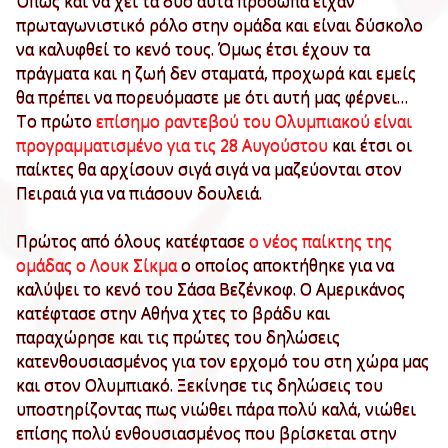
Όπως και να χει τα δύο αυτά πρόσωπα είχαν
πρωταγωνιστικό ρόλο στην ομάδα και είναι δύσκολο
να καλυφθεί το κενό τους. Όμως έτσι έχουν τα
πράγματα και η ζωή δεν σταματά, προχωρά και εμείς
θα πρέπει να πορευόμαστε με ότι αυτή μας φέρνει…
Το πρώτο
επίσημο ραντεβού του Ολυμπιακού είναι
προγραμματισμένο για τις 28 Αυγούστου
και έτσι οι
παίκτες θα αρχίσουν σιγά σιγά να μαζεύονται στον
Πειραιά για να πιάσουν δουλειά.
Πρώτος από όλους κατέφτασε
ο νέος παίκτης της
ομάδας ο Λουκ Σίκμα
ο οποίος αποκτήθηκε για να
καλύψει το κενό του Σάσα Βεζένκοφ. Ο Αμερικάνος
κατέφτασε στην Αθήνα χτες το βράδυ και
παραχώρησε και τις πρώτες του δηλώσεις
κατενθουσιασμένος για τον ερχομό του στη χώρα μας
και στον Ολυμπιακό. Ξεκίνησε τις δηλώσεις του
υποστηρίζοντας πως νιώθει πάρα πολύ καλά, νιώθει
επίσης πολύ ενθουσιασμένος που βρίσκεται στην