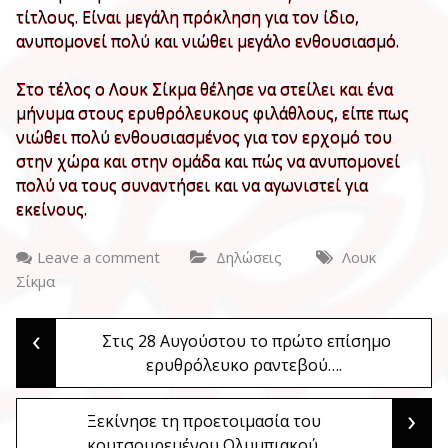
τίτλους. Είναι μεγάλη πρόκληση για τον ίδιο,
ανυπομονεί πολύ και νιώθει μεγάλο ενθουσιασμό.
Στο τέλος ο Λουκ Σίκμα θέλησε να στείλει και ένα
μήνυμα στους ερυθρόλευκους φιλάθλους, είπε πως
νιώθει πολύ ενθουσιασμένος για τον ερχομό του
στην χώρα και στην ομάδα και πώς να ανυπομονεί
πολύ να τους συναντήσει και να αγωνιστεί για
εκείνους.
Leave a comment
Δηλώσεις
Λουκ
Σίκμα
‹
Post
Στις 28 Αυγούστου το πρώτο επίσημο
ερυθρόλευκο ραντεβού….
navigation
›
Ξεκίνησε τη προετοιμασία του
κουτσουρεμένου Ολυμπιακού