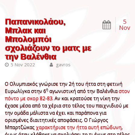
Παπανικολάου,
5
Nov
Μπλακ και
Μπολομπόι
σχολιάζουν το ματς με
την Βαλένθια
5 Nov 2022
gavros
Ο Ολυμπιακός γνώρισε την 2ή του ήττα στη φετινή
η
Ευρωλίγκα στην 6
αγωνιστική από την Βαλένθια
στον
πόντο με σκορ 82-83
. Αν και κρατούσε τη νίκη την
έχασε μέσα από τα χέρια στο τέλος του παιχνιδιού με
την ομάδα μάλιστα να έχει και παράπονα για
ορισμένες διαιτητικές αποφάσεις. Ο Γιώργος
Μπαρτζώκας
χαρακτήρισε την ήττα αυτή επώδυνη
,
όμως όταν κλήθηκε να σχολιάσει το τι έγινε στο τέλος