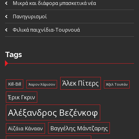
Μικρά και διάφορα μπασκετικά νέα
Πανηγυρισμοί
Φιλικά παιχνίδια-Τουρνουά
Tags
Άλεκ Πίτερς
Kill-Bill
Άαρον Χάρισον
Άξελ Τουπάν
Έρικ Γκριν
Αλέξανδρος Βεζένκοφ
Βαγγέλης Μάντζαρης
Αϊζάια Κάνααν