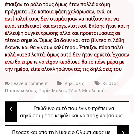
έπαιξαν το ρόλο τους όμως ήταν πολλά ακόμη
πράγματα… Σε κάποια φάση χαλάρωσαν, ενώ οι
αντίπαλοί τους δεν σταμάτησαν να παίζουν και να
είναι επιθετικοί και ανταγωνιστικοί. Επίσης ήταν και η
έλλειψη συγκέντρωσης αλλά και προετοιμασίας σε
τέτοιο σημείο. Όμως θα δουν και στο βίντεο τι λάθη
έκαναν και θα γίνουν καλύτεροι. Έπαιξαν πάρα πολύ
καλά για 30 λεπτά, όμως αυτό δεν ήταν αρκετό. Έχασαν
ενώ θα έπρεπε να είχαν κερδίσει, θα το πάνε μέρα με
την ημέρα, είπε ολοκληρώνοντας τις δηλώσεις του.
Leave a comment
Δηλώσεις
Κώστας
,
,
Παπανικολάου
Ταρίκ Μπλακ
Τζόελ Μπολομπόι
‹
Post
Επώδυνο αυτό που έγινε-πρέπει να
σηκώσουμε το κεφάλι και να προχωρήσουμε…
navigation
›
Πέρασε και από τη Νίκαια ο Ολυμπιακός με