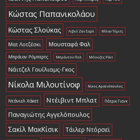
Κώστας Παπανικολάου
Κώστας Σλούκας
Λιβιό Ζαν Σαρλ
Μίλαν Τόμιτς
Μουσταφά Φαλ
Ματ Λοτζέσκι
Μπράιαν Ρόμπερτς
Μπράντον Πολ
Μόουζες Ράιτ
Νάιτζελ Γουίλιαμς-Γκος
Νίκολα Μιλουτίνοφ
Νίκος Αρσενόπουλος
Ντέιβιντ Μπλατ
Ντάνιελ Χάκετ
Πάτρικ Γιανκ
Παναγιώτης Αγγελόπουλος
Σακίλ ΜακΚίσικ
Τάιλερ Ντόρσεϊ