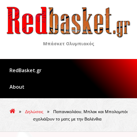
Skip
to
content
Μπάσκετ Ολυμπιακός
RedBasket.gr
About
»
»
Δηλώσεις
Παπανικολάου, Μπλακ και Μπολομπόι
σχολιάζουν το ματς με την Βαλένθια