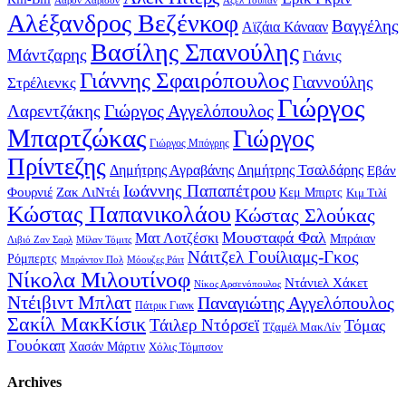
Αλέξανδρος Βεζένκοφ
Βαγγέλης
Αϊζάια Κάνααν
Βασίλης Σπανούλης
Μάντζαρης
Γιάνις
Γιάννης Σφαιρόπουλος
Γιαννούλης
Στρέλιενκς
Γιώργος
Γιώργος Αγγελόπουλος
Λαρεντζάκης
Μπαρτζώκας
Γιώργος
Γιώργος Μπόγρης
Πρίντεζης
Δημήτρης Αγραβάνης
Δημήτρης Τσαλδάρης
Εβάν
Ιωάννης Παπαπέτρου
Φουρνιέ
Ζακ ΛιΝτέι
Κεμ Μπιρτς
Κιμ Τιλί
Κώστας Παπανικολάου
Κώστας Σλούκας
Μουσταφά Φαλ
Ματ Λοτζέσκι
Μπράιαν
Λιβιό Ζαν Σαρλ
Μίλαν Τόμιτς
Νάιτζελ Γουίλιαμς-Γκος
Ρόμπερτς
Μπράντον Πολ
Μόουζες Ράιτ
Νίκολα Μιλουτίνοφ
Ντάνιελ Χάκετ
Νίκος Αρσενόπουλος
Ντέιβιντ Μπλατ
Παναγιώτης Αγγελόπουλος
Πάτρικ Γιανκ
Σακίλ ΜακΚίσικ
Τάιλερ Ντόρσεϊ
Τόμας
Τζαμέλ ΜακΛίν
Γουόκαπ
Χασάν Μάρτιν
Χόλις Τόμπσον
Archives