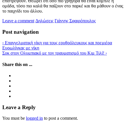
επιστρέψουν. Θεωρεί ότι όσο πιο γρήγορα θα είναι κομπλέ η
ομάδα, τόσο πιο καλά θα παίζουν στο παρκέ και θα μάθουν ο ένας
το παιχνίδι του άλλου.
Leave a comment
Δηλώσεις
Γιάννης Σφαιρόπουλος
Post navigation
‹
Επαγγελματική νίκη για τους ερυθρόλευκους και πρεμιέρα
Ευρωλίγκας με νίκη
Σοκ στον Ολυμπιακό με τον τραυματισμό του Κιμ Τιλί!
›
Share this on ...
Leave a Reply
You must be
logged in
to post a comment.