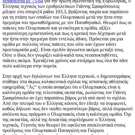
Μπασκόνια με 75-64
για την πρώτη αγωνιστική της Ευρωλίγκας, ο
Έλληνας τεχνικός των ερυθρολεύκων Γιάννης Σφαιρόπουλος
μίλησε στο σπορτ24 ράδιο 103,3, βγάζοντας πικρία και παράπονο
για τη στάση των οπαδών του Ολυμπιακού μετά την ήττα στην
πρεμιέρα του πρωταθλήματος με τον Παναθηναϊκό. Θεωρεί πως οι
παίκτες του Ολυμπιακού και γενικότερα η ομάδα, αξίζει
περισσότερη εμπιστοσύνη και πως η κριτική που δέχτηκαν μετά
την ήττα στην πρεμιέρα ήταν εντελώς άδικη. Πρόκειται για μια
ομάδα με πολλούς νέους παίκτες που ούτε καν έχουν κάνει
προετοιμασία μαζί. Είναι σχεδόν άγνωστοι ακόμα μεταξύ τους.
Ούτε ο ίδιος δεν γνωρίζει καλά-καλά τους νεοαποκτηθέντες
παίκτες ακόμα. Χρειάζεται χρόνος και στοίχημα πως όλα θα πάνε
πολύ καλύτερα στην πορεία.
Στην αρχή των δηλώσεων του Έλληνα τεχνικού, ο δημοσιογράφος
στάθηκε στα άκρως κολακευτικά σχόλια της ισπανικής αθλητικής
εφημερίδας ‘‘Ας‘‘ η οποία αναφέρει ότι ο Ολυμπιακός είναι η
καλύτερη ομάδα της τελευταίας οκταετίας, ρωτώντας τον Γιάννη
Σφαιρόπουλο αν έχει παραπάνω βάρος μετά από αυτό το σχόλιο.
Από την πλευρά του ο Έλληνας κόουτς δεν έδειξε να συμφωνεί,
καθώς δήλωσε πως δεν νιώθει περισσότερο βάρος, αλλά συμφωνεί
απόλυτα πως πράγματι ο Ολυμπιακός είναι η καλύτερη ομάδα. Όχι
της οκταετίας, αλλά της δεκαετίας συμπλήρωσε ο Έλληνας
τεχνικός. Γεγονός που θεωρεί ότι οφείλεται αποκλειστικά στους
προέδρους του Ολυμπιακού Παναγιώτη και Γιώργου