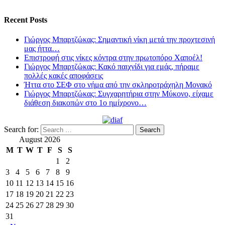
Recent Posts
Γιώργος Μπαρτζώκας: Σημαντική νίκη μετά την προχτεσινή
μας ήττα…
Επιστροφή στις νίκες κόντρα στην πρωτοπόρο Χαποέλ!
Γιώργος Μπαρτζώκας: Κακό παιχνίδι για εμάς, πήραμε
πολλές κακές αποφάσεις
Ήττα στο ΣΕΦ στο νήμα από την σκληροτράχηλη Μονακό
Γιώργος Μπαρτζώκας: Συγχαρητήρια στην Μύκονο, είχαμε
διάθεση διακοπών στο 1ο ημίχρονο…
Search for:
August 2026
M
T
W
T
F
S
S
1
2
3
4
5
6
7
8
9
10
11
12
13
14
15
16
17
18
19
20
21
22
23
24
25
26
27
28
29
30
31