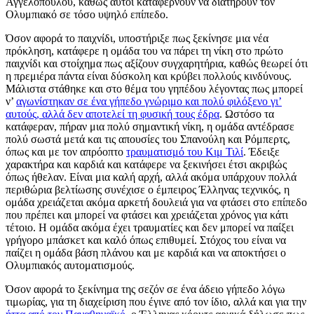
Αγγελόπουλου, καθώς αυτοί καταφέρνουν να διατηρούν τον
Ολυμπιακό σε τόσο υψηλό επίπεδο.
Όσον αφορά το παιχνίδι, υποστήριξε πως ξεκίνησε μια νέα
πρόκληση, κατάφερε η ομάδα του να πάρει τη νίκη στο πρώτο
παιχνίδι και στοίχημα πως αξίζουν συγχαρητήρια, καθώς θεωρεί ότι
η πρεμιέρα πάντα είναι δύσκολη και κρύβει πολλούς κινδύνους.
Μάλιστα στάθηκε και στο θέμα του γηπέδου λέγοντας πως μπορεί
ν’
αγωνίστηκαν σε ένα γήπεδο γνώριμο και πολύ φιλόξενο γι’
αυτούς, αλλά δεν αποτελεί τη φυσική τους έδρα
. Ωστόσο τα
κατάφεραν, πήραν μια πολύ σημαντική νίκη, η ομάδα αντέδρασε
πολύ σωστά μετά και τις απουσίες του Σπανούλη και Ρόμπερτς,
όπως και με τον απρόοπτο
τραυματισμό του Κιμ Τιλί
. Έδειξε
χαρακτήρα και καρδιά και κατάφερε να ξεκινήσει έτσι ακριβώς
όπως ήθελαν. Είναι μια καλή αρχή, αλλά ακόμα υπάρχουν πολλά
περιθώρια βελτίωσης συνέχισε ο έμπειρος Έλληνας τεχνικός, η
ομάδα χρειάζεται ακόμα αρκετή δουλειά για να φτάσει στο επίπεδο
που πρέπει και μπορεί να φτάσει και χρειάζεται χρόνος για κάτι
τέτοιο. Η ομάδα ακόμα έχει τραυματίες και δεν μπορεί να παίξει
γρήγορο μπάσκετ και καλό όπως επιθυμεί. Στόχος του είναι να
παίζει η ομάδα βάση πλάνου και με καρδιά και να αποκτήσει ο
Ολυμπιακός αυτοματισμούς.
Όσον αφορά το ξεκίνημα της σεζόν σε ένα άδειο γήπεδο λόγω
τιμωρίας, για τη διαχείριση που έγινε από τον ίδιο, αλλά και για την