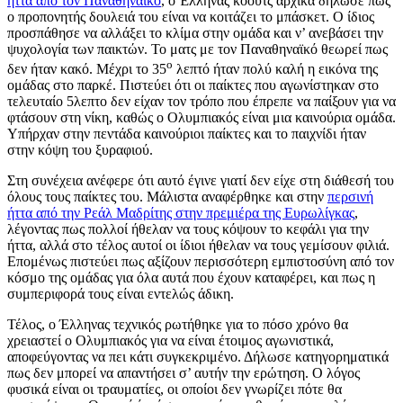
ήττα από τον Παναθηναϊκό
, ο Έλληνας κόουτς αρχικά δήλωσε πως
ο προπονητής δουλειά του είναι να κοιτάζει το μπάσκετ. Ο ίδιος
προσπάθησε να αλλάξει το κλίμα στην ομάδα και ν’ ανεβάσει την
ψυχολογία των παικτών. Το ματς με τον Παναθηναϊκό θεωρεί πως
ο
δεν ήταν κακό. Μέχρι το 35
λεπτό ήταν πολύ καλή η εικόνα της
ομάδας στο παρκέ. Πιστεύει ότι οι παίκτες που αγωνίστηκαν στο
τελευταίο 5λεπτο δεν είχαν τον τρόπο που έπρεπε να παίξουν για να
φτάσουν στη νίκη, καθώς ο Ολυμπιακός είναι μια καινούρια ομάδα.
Υπήρχαν στην πεντάδα καινούριοι παίκτες και το παιχνίδι ήταν
στην κόψη του ξυραφιού.
Στη συνέχεια ανέφερε ότι αυτό έγινε γιατί δεν είχε στη διάθεσή του
όλους τους παίκτες του. Μάλιστα αναφέρθηκε και στην
περσινή
ήττα από την Ρεάλ Μαδρίτης στην πρεμιέρα της Ευρωλίγκας
,
λέγοντας πως πολλοί ήθελαν να τους κόψουν το κεφάλι για την
ήττα, αλλά στο τέλος αυτοί οι ίδιοι ήθελαν να τους γεμίσουν φιλιά.
Επομένως πιστεύει πως αξίζουν περισσότερη εμπιστοσύνη από τον
κόσμο της ομάδας για όλα αυτά που έχουν καταφέρει, και πως η
συμπεριφορά τους είναι εντελώς άδικη.
Τέλος, ο Έλληνας τεχνικός ρωτήθηκε για το πόσο χρόνο θα
χρειαστεί ο Ολυμπιακός για να είναι έτοιμος αγωνιστικά,
αποφεύγοντας να πει κάτι συγκεκριμένο. Δήλωσε κατηγορηματικά
πως δεν μπορεί να απαντήσει σ’ αυτήν την ερώτηση. Ο λόγος
φυσικά είναι οι τραυματίες, οι οποίοι δεν γνωρίζει πότε θα