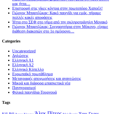
μας ήττα…
Επιστροφή στις νίκες κόντρα στην πρωτοπόρο Χαποέλ!
Γιώργος Μπαρτζώκας: Κακό παιχνίδι για εμάς, πήραμε
πολλές κακές αποφάσεις
Ήττα στο ΣΕΦ στο νήμα από την σκληροτράχηλη Μονακό
Γιώργος Μπαρτζώκας: Συγχαρητήρια στην Μύκονο, είχαμε
διάθεση διακοπών στο 1ο ημίχρονο…
Categories
Uncategorized
Δηλώσεις
Ελληνική Α1
Ελληνική Α2
Ελληνικό Κύπελλο
Ευρωπαϊκό πρωτάθλημα
Μεταγραφές αποχωρήσεις και ανανεώσεις
Μικρά και διάφορα μπασκετικά νέα
Πανηγυρισμοί
Φιλικά παιχνίδια-Τουρνουά
Tags
Άλεκ Πίτερς
Έρικ Γκριν
Kill-Bill
Άαρον Χάρισον
Άξελ Τουπάν