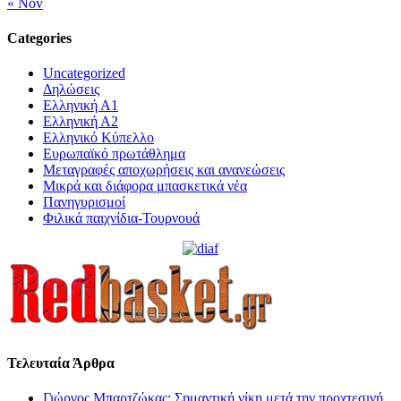
« Nov
Categories
Uncategorized
Δηλώσεις
Ελληνική Α1
Ελληνική Α2
Ελληνικό Κύπελλο
Ευρωπαϊκό πρωτάθλημα
Μεταγραφές αποχωρήσεις και ανανεώσεις
Μικρά και διάφορα μπασκετικά νέα
Πανηγυρισμοί
Φιλικά παιχνίδια-Τουρνουά
Τελευταία Άρθρα
Γιώργος Μπαρτζώκας: Σημαντική νίκη μετά την προχτεσινή