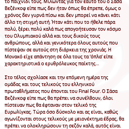
το παιχνίδι τους. Μιλώντας για τον εαυτό του ο Σάσα
Βεζένκοφ είπε πως δεν ήταν όπως θα έπρεπε, όμως ο
χρόνος δεν γυρνά πίσω και δεν μπορεί να κάνει κάτι
άλλο τη στιγμή αυτή. Ήταν κάτι που το ήθελε πάρα
πολύ, ξέρει πολύ καλά πως απογοήτευσαν τον κόσμο
του Ολυμπιακού αλλά και τους δικούς τους
ανθρώπους, αλλά και γενικότερα όλους αυτούς που
πίστεψαν σε αυτούς στη διάρκεια της χρονιάς. Η
Μονακό είχε απάντηση σε όλα τους τα ‘όπλα’ είπε
χαρακτηριστικά ο ερυθρόλευκος παίκτης…
Στο τέλος σχολίασε και την επόμενη ημέρα της
ομάδας και τους τελικούς του ελληνικού
πρωταθλήματος που έπονται του Final Four. Ο Σάσα
Βεζένκοφ είπε πως θα πρέπει να συνέλθουν, όλοι
πίστευαν πως θα έφταναν στον τελικό της
Ευρωλίγκας. Τώρα όσο δύσκολο και ας είναι, καθώς
αγωνίζονται στους τελικούς με μειονέκτημα έδρας, θα
πρέπει να ολοκληρώσουν τη σεζόν καλά, αυτός είναι