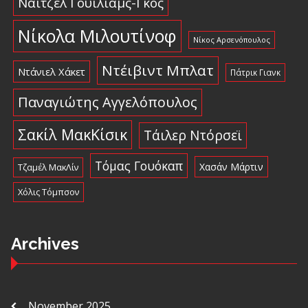
Νάιτζελ Γουίλιαμς-Γκος
Νίκολα Μιλουτίνοφ
Νίκος Αρσενόπουλος
Ντέιβιντ Μπλατ
Ντάνιελ Χάκετ
Πάτρικ Γιανκ
Παναγιώτης Αγγελόπουλος
Σακίλ ΜακΚίσικ
Τάιλερ Ντόρσεϊ
Τόμας Γουόκαπ
Χασάν Μάρτιν
Τζαμέλ ΜακΛίν
Χόλις Τόμπσον
Archives
November 2025