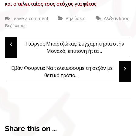
και ο τελευταίος τους στόχος για φέτος.
Leave a comment
Δηλώσεις
Αλέξανδρος
Βεζένκοφ
‹
Post
Γιώργος Μπαρτζώκας: Συγχαρητήρια στην
Μονακό, επίπονη ήττα…
navigation
›
Εβάν Φουρνιέ: Να τελειώσουμε τη σεζόν με
θετικό τρόπο…
Share this on ...