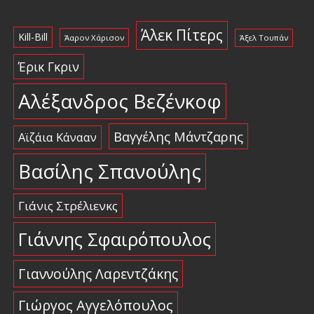
Άλεκ Πίτερς
Kill-Bill
Άαρον Χάρισον
Άξελ Τουπάν
Έρικ Γκριν
Αλέξανδρος Βεζένκοφ
Βαγγέλης Μάντζαρης
Αϊζάια Κάνααν
Βασίλης Σπανούλης
Γιάνις Στρέλιενκς
Γιάννης Σφαιρόπουλος
Γιαννούλης Λαρεντζάκης
Γιώργος Αγγελόπουλος