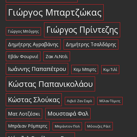
Γιώργος Μπαρτζώκας
Γιώργος Πρίντεζης
Γιώργος Μπόγρης
Δημήτρης Αγραβάνης
Δημήτρης Τσαλδάρης
Εβάν Φουρνιέ
Ζακ ΛιΝτέι
Ιωάννης Παπαπέτρου
Κεμ Μπιρτς
Κιμ Τιλί
Κώστας Παπανικολάου
Κώστας Σλούκας
Λιβιό Ζαν Σαρλ
Μίλαν Τόμιτς
Μουσταφά Φαλ
Ματ Λοτζέσκι
Μπράιαν Ρόμπερτς
Μπράντον Πολ
Μόουζες Ράιτ