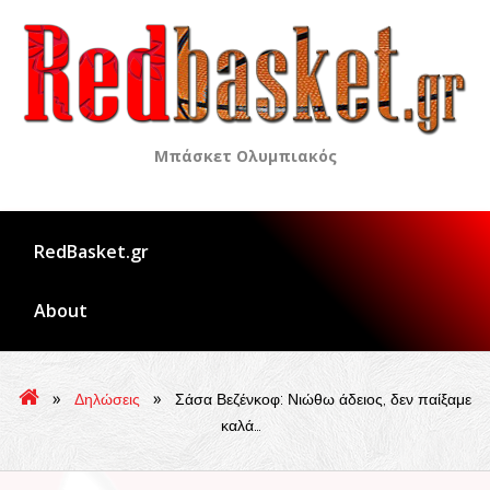
Skip
to
content
Μπάσκετ Ολυμπιακός
RedBasket.gr
About
»
»
Δηλώσεις
Σάσα Βεζένκοφ: Νιώθω άδειος, δεν παίξαμε
καλά…