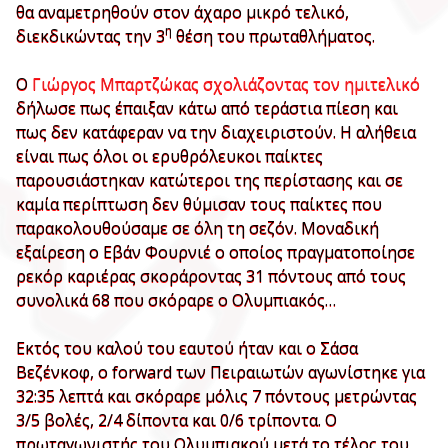
θα αναμετρηθούν στον άχαρο μικρό τελικό,
η
διεκδικώντας την 3
θέση του πρωταθλήματος.
Ο
Γιώργος Μπαρτζώκας σχολιάζοντας τον ημιτελικό
δήλωσε πως έπαιξαν κάτω από τεράστια πίεση και
πως δεν κατάφεραν να την διαχειριστούν. Η αλήθεια
είναι πως όλοι οι ερυθρόλευκοι παίκτες
παρουσιάστηκαν κατώτεροι της περίστασης και σε
καμία περίπτωση δεν θύμισαν τους παίκτες που
παρακολουθούσαμε σε όλη τη σεζόν. Μοναδική
εξαίρεση ο Εβάν Φουρνιέ ο οποίος πραγματοποίησε
ρεκόρ καριέρας σκοράροντας 31 πόντους από τους
συνολικά 68 που σκόραρε ο Ολυμπιακός…
Εκτός του καλού του εαυτού ήταν και ο Σάσα
Βεζένκοφ, ο forward των Πειραιωτών αγωνίστηκε για
32:35 λεπτά και σκόραρε μόλις 7 πόντους μετρώντας
3/5 βολές, 2/4 δίποντα και 0/6 τρίποντα. Ο
πρωταγωνιστής του Ολυμπιακού μετά το τέλος του