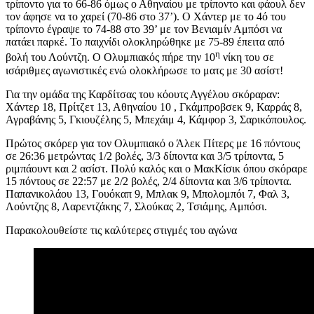
τρίποντο για το 66-86 όμως ο Αθηναίου με τρίποντο και φάουλ δεν
τον άφησε να το χαρεί (70-86 στο 37’). Ο Χάντερ με το 4ό του
τρίποντο έγραψε το 74-88 στο 39’ με τον Βενιαμίν Αμπόσι να
πατάει παρκέ. Το παιχνίδι ολοκληρώθηκε με 75-89 έπειτα από
η
βολή του Λούντζη. Ο Ολυμπιακός πήρε την 10
νίκη του σε
ισάριθμες αγωνιστικές ενώ ολοκλήρωσε το ματς με 30 ασίστ!
Για την ομάδα της Καρδίτσας του κόουτς Αγγέλου σκόραραν:
Χάντερ 18, Πρίτζετ 13, Αθηναίου 10 , Γκάμπροβσεκ 9, Καρράς 8,
Αγραβάνης 5, Γκιουζέλης 5, Μπεχάιμ 4, Κάμφορ 3, Σαρικόπουλος.
Πρώτος σκόρερ για τον Ολυμπιακό ο Άλεκ Πίτερς με 16 πόντους
σε 26:36 μετρώντας 1/2 βολές, 3/3 δίποντα και 3/5 τρίποντα, 5
ριμπάουντ και 2 ασίστ. Πολύ καλός και ο ΜακΚίσικ όπου σκόραρε
15 πόντους σε 22:57 με 2/2 βολές, 2/4 δίποντα και 3/6 τρίποντα.
Παπανικολάου 13, Γουόκαπ 9, Μπλακ 9, Μπολομπόι 7, Φαλ 3,
Λούντζης 8, Λαρεντζάκης 7, Σλούκας 2, Τσιάμης, Αμπόσι.
Παρακολουθείστε τις καλύτερες στιγμές του αγώνα