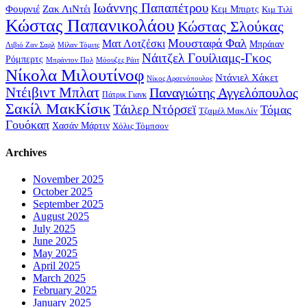
Ιωάννης Παπαπέτρου
Φουρνιέ
Ζακ ΛιΝτέι
Κεμ Μπιρτς
Κιμ Τιλί
Κώστας Παπανικολάου
Κώστας Σλούκας
Μουσταφά Φαλ
Ματ Λοτζέσκι
Μπράιαν
Λιβιό Ζαν Σαρλ
Μίλαν Τόμιτς
Νάιτζελ Γουίλιαμς-Γκος
Ρόμπερτς
Μπράντον Πολ
Μόουζες Ράιτ
Νίκολα Μιλουτίνοφ
Ντάνιελ Χάκετ
Νίκος Αρσενόπουλος
Ντέιβιντ Μπλατ
Παναγιώτης Αγγελόπουλος
Πάτρικ Γιανκ
Σακίλ ΜακΚίσικ
Τάιλερ Ντόρσεϊ
Τόμας
Τζαμέλ ΜακΛίν
Γουόκαπ
Χασάν Μάρτιν
Χόλις Τόμπσον
Archives
November 2025
October 2025
September 2025
August 2025
July 2025
June 2025
May 2025
April 2025
March 2025
February 2025
January 2025