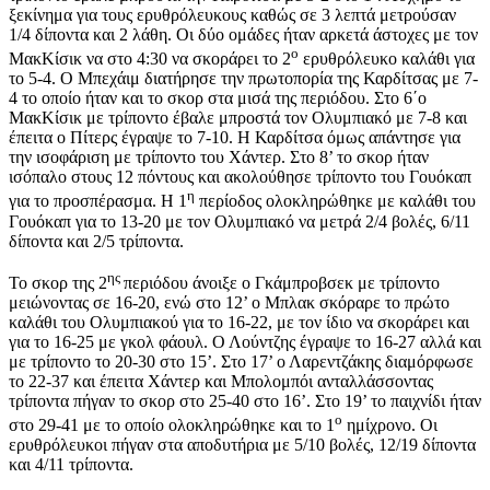
ξεκίνημα για τους ερυθρόλευκους καθώς σε 3 λεπτά μετρούσαν
1/4 δίποντα και 2 λάθη. Οι δύο ομάδες ήταν αρκετά άστοχες με τον
ο
ΜακΚίσικ να στο 4:30 να σκοράρει το 2
ερυθρόλευκο καλάθι για
το 5-4. Ο Μπεχάιμ διατήρησε την πρωτοπορία της Καρδίτσας με 7-
4 το οποίο ήταν και το σκορ στα μισά της περιόδου. Στο 6΄ο
ΜακΚίσικ με τρίποντο έβαλε μπροστά τον Ολυμπιακό με 7-8 και
έπειτα ο Πίτερς έγραψε το 7-10. Η Καρδίτσα όμως απάντησε για
την ισοφάριση με τρίποντο του Χάντερ. Στο 8’ το σκορ ήταν
ισόπαλο στους 12 πόντους και ακολούθησε τρίποντο του Γουόκαπ
η
για το προσπέρασμα. Η 1
περίοδος ολοκληρώθηκε με καλάθι του
Γουόκαπ για το 13-20 με τον Ολυμπιακό να μετρά 2/4 βολές, 6/11
δίποντα και 2/5 τρίποντα.
ης
Το σκορ της 2
περιόδου άνοιξε ο Γκάμπροβσεκ με τρίποντο
μειώνοντας σε 16-20, ενώ στο 12’ ο Μπλακ σκόραρε το πρώτο
καλάθι του Ολυμπιακού για το 16-22, με τον ίδιο να σκοράρει και
για το 16-25 με γκολ φάουλ. Ο Λούντζης έγραψε το 16-27 αλλά και
με τρίποντο το 20-30 στο 15’. Στο 17’ ο Λαρεντζάκης διαμόρφωσε
το 22-37 και έπειτα Χάντερ και Μπολομπόι ανταλλάσσοντας
τρίποντα πήγαν το σκορ στο 25-40 στο 16’. Στο 19’ το παιχνίδι ήταν
ο
στο 29-41 με το οποίο ολοκληρώθηκε και το 1
ημίχρονο. Οι
ερυθρόλευκοι πήγαν στα αποδυτήρια με 5/10 βολές, 12/19 δίποντα
και 4/11 τρίποντα.