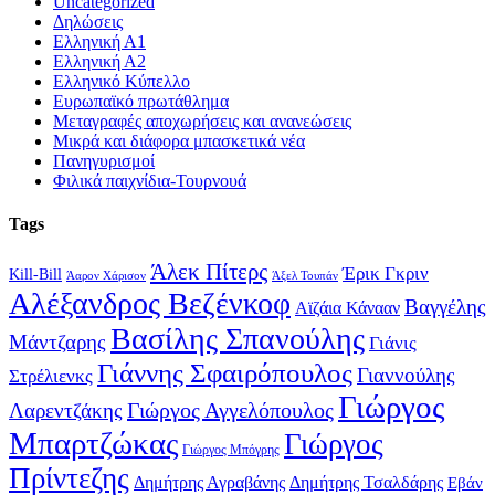
Uncategorized
Δηλώσεις
Ελληνική Α1
Ελληνική Α2
Ελληνικό Κύπελλο
Ευρωπαϊκό πρωτάθλημα
Μεταγραφές αποχωρήσεις και ανανεώσεις
Μικρά και διάφορα μπασκετικά νέα
Πανηγυρισμοί
Φιλικά παιχνίδια-Τουρνουά
Tags
Άλεκ Πίτερς
Έρικ Γκριν
Kill-Bill
Άαρον Χάρισον
Άξελ Τουπάν
Αλέξανδρος Βεζένκοφ
Βαγγέλης
Αϊζάια Κάνααν
Βασίλης Σπανούλης
Μάντζαρης
Γιάνις
Γιάννης Σφαιρόπουλος
Γιαννούλης
Στρέλιενκς
Γιώργος
Γιώργος Αγγελόπουλος
Λαρεντζάκης
Μπαρτζώκας
Γιώργος
Γιώργος Μπόγρης
Πρίντεζης
Δημήτρης Αγραβάνης
Δημήτρης Τσαλδάρης
Εβάν