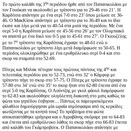
ης
Το πρώτο καλάθι της 3
περιόδου ήρθε από τον Παπανικολάου με
τον Γουόκαπ να ακολουθεί με τρίποντο για το 29-46 στο 21’. Η
Καρδίτσα απάντησε με ένα σερί 7-0 στο 23’ όπου μείωσε σε 36-
46. Ο ΜακΚίσικ απάντησε με τρίποντο για το 36-49 και το ίδιο
έκανε και λίγο μετά για το 40-54 στα μισά της περιόδου. Με ένα
σερί 5-0 η Καρδίτσα μείωσε σε 45-56 στο 26’ με τον Ολυμπιακό
να απαντά με ένα δικό του 0-5 για το 45-61 στο 27’. Ο Γκιουζέλης
ο
με το 7
τρίποντο της Καρδίτσας έγραψε το 48-61 ενώ ο
Παπανικολάου με τρίποντο λίγο μετά διαμόρφωσε το 50-65. Η
περίοδος ολοκληρώθηκε με ένα ερυθρόλευκο σερί 0-4 και στο
σκορ να σταματά στο 52-69.
ης
Πίτερς και Μπλακ πέτυχαν τους πρώτους πόντους της 4
και
τελευταίας περιόδου για το 52-73, ενώ στο 32’ ο Κάμφορ με
τρίποντο πήγε το σκορ στο 57-75. Ο Πίτερς με τρίποντο έγραψε το
57-80 στο 34’ ενώ στο 35’ το σκορ ήταν στο 62-80 έπειτα από ένα
σερί 5-0 της Καρδίτσας. Ο Λούντζης με γκολ φάουλ διαμόρφωσε
το 62-83 και ακολούθησε ολιγόλεπτη διακοπή στο ματς καθώς τα
φώτα του γηπέδου έσβησαν… Πάντως οι παρευρισκόμενοι
φίλαθλοι δημιούργησαν μία ωραία ατμόσφαιρα από τις κερκίδες
φωτίζοντας με τα κινητά τους! Το πρόβλημα στα φώτα
αποκαταστάθηκε γρήγορα και ο Αγραβάνης σκόραρε για το 64-83
και έπειτα από ερυθρόλευκο λάθος το σκορ πήγε στο 66-83 έπειτα
από καλάθι του Γκάμπροβσεκ. Ο Παπανικολάου απάντησε με