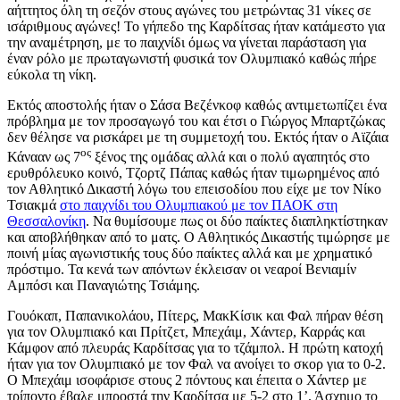
αήττητος όλη τη σεζόν στους αγώνες του μετρώντας 31 νίκες σε
ισάριθμους αγώνες! Το γήπεδο της Καρδίτσας ήταν κατάμεστο για
την αναμέτρηση, με το παιχνίδι όμως να γίνεται παράσταση για
έναν ρόλο με πρωταγωνιστή φυσικά τον Ολυμπιακό καθώς πήρε
εύκολα τη νίκη.
Εκτός αποστολής ήταν ο Σάσα Βεζένκοφ καθώς αντιμετωπίζει ένα
πρόβλημα με τον προσαγωγό του και έτσι ο Γιώργος Μπαρτζώκας
δεν θέλησε να ρισκάρει με τη συμμετοχή του. Εκτός ήταν ο Αϊζάια
ος
Κάνααν ως 7
ξένος της ομάδας αλλά και ο πολύ αγαπητός στο
ερυθρόλευκο κοινό, Τζορτζ Πάπας καθώς ήταν τιμωρημένος από
τον Αθλητικό Δικαστή λόγω του επεισοδίου που είχε με τον Νίκο
Τσιακμά
στο παιχνίδι του Ολυμπιακού με τον ΠΑΟΚ στη
Θεσσαλονίκη
. Να θυμίσουμε πως οι δύο παίκτες διαπληκτίστηκαν
και αποβλήθηκαν από το ματς. Ο Αθλητικός Δικαστής τιμώρησε με
ποινή μίας αγωνιστικής τους δύο παίκτες αλλά και με χρηματικό
πρόστιμο. Τα κενά των απόντων έκλεισαν οι νεαροί Βενιαμίν
Αμπόσι και Παναγιώτης Τσιάμης.
Γουόκαπ, Παπανικολάου, Πίτερς, ΜακΚίσικ και Φαλ πήραν θέση
για τον Ολυμπιακό και Πρίτζετ, Μπεχάιμ, Χάντερ, Καρράς και
Κάμφον από πλευράς Καρδίτσας για το τζάμπολ. Η πρώτη κατοχή
ήταν για τον Ολυμπιακό με τον Φαλ να ανοίγει το σκορ για το 0-2.
Ο Μπεχάιμ ισοφάρισε στους 2 πόντους και έπειτα ο Χάντερ με
τρίποντο έβαλε μπροστά την Καρδίτσα με 5-2 στο 1’. Άσχημο το