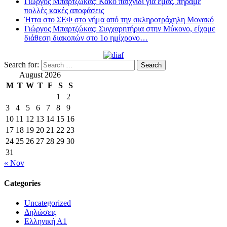
Γιώργος Μπαρτζώκας: Κακό παιχνίδι για εμάς, πήραμε
πολλές κακές αποφάσεις
Ήττα στο ΣΕΦ στο νήμα από την σκληροτράχηλη Μονακό
Γιώργος Μπαρτζώκας: Συγχαρητήρια στην Μύκονο, είχαμε
διάθεση διακοπών στο 1ο ημίχρονο…
Search for:
August 2026
M
T
W
T
F
S
S
1
2
3
4
5
6
7
8
9
10
11
12
13
14
15
16
17
18
19
20
21
22
23
24
25
26
27
28
29
30
31
« Nov
Categories
Uncategorized
Δηλώσεις
Ελληνική Α1