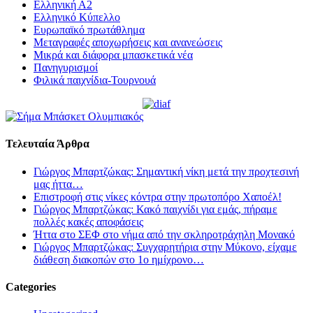
Ελληνική Α2
Ελληνικό Κύπελλο
Ευρωπαϊκό πρωτάθλημα
Μεταγραφές αποχωρήσεις και ανανεώσεις
Μικρά και διάφορα μπασκετικά νέα
Πανηγυρισμοί
Φιλικά παιχνίδια-Τουρνουά
Τελευταία Άρθρα
Γιώργος Μπαρτζώκας: Σημαντική νίκη μετά την προχτεσινή
μας ήττα…
Επιστροφή στις νίκες κόντρα στην πρωτοπόρο Χαποέλ!
Γιώργος Μπαρτζώκας: Κακό παιχνίδι για εμάς, πήραμε
πολλές κακές αποφάσεις
Ήττα στο ΣΕΦ στο νήμα από την σκληροτράχηλη Μονακό
Γιώργος Μπαρτζώκας: Συγχαρητήρια στην Μύκονο, είχαμε
διάθεση διακοπών στο 1ο ημίχρονο…
Categories