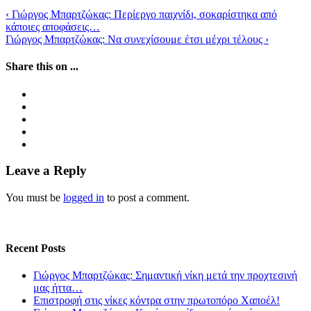
‹
Γιώργος Μπαρτζώκας: Περίεργο παιχνίδι, σοκαρίστηκα από
κάποιες αποφάσεις…
Γιώργος Μπαρτζώκας: Να συνεχίσουμε έτσι μέχρι τέλους
›
Share this on ...
Leave a Reply
You must be
logged in
to post a comment.
Recent Posts
Γιώργος Μπαρτζώκας: Σημαντική νίκη μετά την προχτεσινή
μας ήττα…
Επιστροφή στις νίκες κόντρα στην πρωτοπόρο Χαποέλ!