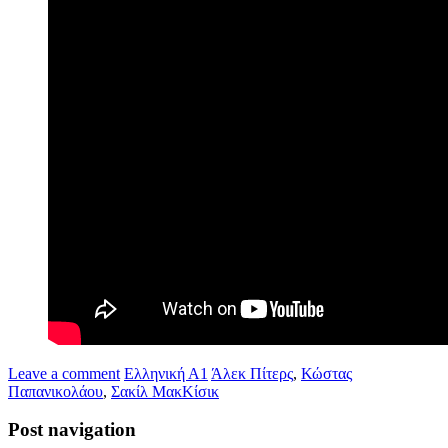
Leave a comment
Ελληνική Α1
Άλεκ Πίτερς
,
Κώστας
Παπανικολάου
,
Σακίλ ΜακΚίσικ
Post navigation