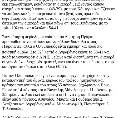
εκμεταλλεύτηκαν, ροκάνισαν τη διαφορά μειώνοντας κάποια
στιγμή και στους 9 πόντους (48-39), με τους Κάμινγκς και Τζένκινς
να παίζουν καλή περιφερειακή άμυνα βγάζοντας αρκετούς
αιφνιδιασμούς. Παρ’ όλα αυτά, οι γηπεδούχοι απάντησαν άμεσα,
έστειλαν την διαφορά και πάλι πάνω απ’ τους 10πόντους, με το
τρίτο 10λεπτο να τελειώνει 54-41.
Στην τέταρτη περίοδο, οι παίκτες του Δημήτρη Πρίφτη
προσπάθησαν να πιέσουν και να βάλουν δύσκολα στους
Πειραιώτες, αλλά ο Ολυμπιακός είναι έμπειρη και πολύ πιο
ο
ποιοτική ομάδα. Στο 32
λεπτό ο Αγραβάνης έκανε το 58-41 και
παρά το γεγονός ότι ο ΑΡΗΣ μείωνε κατά διαστήματα την διαφορά,
οι γηπεδούχοι διαχειρίστηκαν έξυπνα και άνετα το υπέρ τους σκορ
και έφτασαν εύκολα στο τελικό 69-55.
Για τον Ολυμπιακό που για ένα ακόμα παιχνίδι στηρίχτηκε στην
καταπληκτική του άμυνα, κυρίως του πρώτου ημιχρόνου και
κράτησε τον αντίπαλό του στους 55 πόντους, ξεχώρισαν ο Έρικ
Γκριν με 14 πόντους και ο Βαγγέλης Μάντζαρης με 11 πόντους με
3/5 τρίποντα. Από εκεί και έπειτα οι Πρίντεζης και Παπανικολάου
είχαν από 9 πόντους, Αθηναίου, Μπιρτς και Γουότερς από 2,
Λοτζέσκι και Αγραβάνης από 4, Μιλουτίνοφ 10, Παπαπέτρου 3,
Τολιόπουλος
ΑΡΗΣ: Κάμινγκς 12, Καββαδάς 13, Τζάκσον 4, Γκόρντον 2, Ζάρας