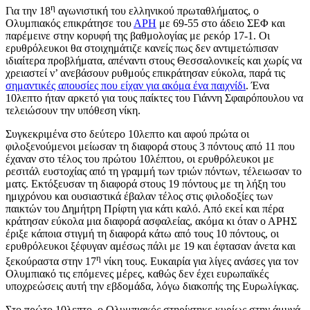
η
Για την 18
αγωνιστική του ελληνικού πρωταθλήματος, ο
Ολυμπιακός επικράτησε του
ΑΡΗ
με 69-55 στο άδειο ΣΕΦ και
παρέμεινε στην κορυφή της βαθμολογίας με ρεκόρ 17-1. Οι
ερυθρόλευκοι θα στοιχημάτιζε κανείς πως δεν αντιμετώπισαν
ιδιαίτερα προβλήματα, απέναντι στους Θεσσαλονικείς και χωρίς να
χρειαστεί ν’ ανεβάσουν ρυθμούς επικράτησαν εύκολα, παρά τις
σημαντικές απουσίες που είχαν για ακόμα ένα παιχνίδι
. Ένα
10λεπτο ήταν αρκετό για τους παίκτες του Γιάννη Σφαιρόπουλου να
τελειώσουν την υπόθεση νίκη.
Συγκεκριμένα στο δεύτερο 10λεπτο και αφού πρώτα οι
φιλοξενούμενοι μείωσαν τη διαφορά στους 3 πόντους από 11 που
έχαναν στο τέλος του πρώτου 10λέπτου, οι ερυθρόλευκοι με
ρεσιτάλ ευστοχίας από τη γραμμή των τριών πόντων, τέλειωσαν το
ματς. Εκτόξευσαν τη διαφορά στους 19 πόντους με τη λήξη του
ημιχρόνου και ουσιαστικά έβαλαν τέλος στις φιλοδοξίες των
παικτών του Δημήτρη Πρίφτη για κάτι καλό. Από εκεί και πέρα
κράτησαν εύκολα μια διαφορά ασφαλείας, ακόμα κι όταν ο ΑΡΗΣ
έριξε κάποια στιγμή τη διαφορά κάτω από τους 10 πόντους, οι
ερυθρόλευκοι ξέφυγαν αμέσως πάλι με 19 και έφτασαν άνετα και
η
ξεκούραστα στην 17
νίκη τους. Ευκαιρία για λίγες ανάσες για τον
Ολυμπιακό τις επόμενες μέρες, καθώς δεν έχει ευρωπαϊκές
υποχρεώσεις αυτή την εβδομάδα, λόγω διακοπής της Ευρωλίγκας.
Στο πρώτο 10λεπτο, ο Ολυμπιακός στηρίχτηκε κυρίως στην άμυνά