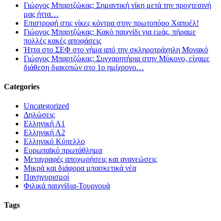
Γιώργος Μπαρτζώκας: Σημαντική νίκη μετά την προχτεσινή
μας ήττα…
Επιστροφή στις νίκες κόντρα στην πρωτοπόρο Χαποέλ!
Γιώργος Μπαρτζώκας: Κακό παιχνίδι για εμάς, πήραμε
πολλές κακές αποφάσεις
Ήττα στο ΣΕΦ στο νήμα από την σκληροτράχηλη Μονακό
Γιώργος Μπαρτζώκας: Συγχαρητήρια στην Μύκονο, είχαμε
διάθεση διακοπών στο 1ο ημίχρονο…
Categories
Uncategorized
Δηλώσεις
Ελληνική Α1
Ελληνική Α2
Ελληνικό Κύπελλο
Ευρωπαϊκό πρωτάθλημα
Μεταγραφές αποχωρήσεις και ανανεώσεις
Μικρά και διάφορα μπασκετικά νέα
Πανηγυρισμοί
Φιλικά παιχνίδια-Τουρνουά
Tags