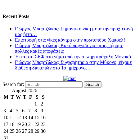
Recent Posts
Γιώργος Μπαρτζώκας: Σημαντική νίκη μετά την προχτεσινή
μας ήττα…
Επιστροφή στις νίκες κόντρα στην πρωτοπόρο Χαποέλ!
Γιώργος Μπαρτζώκας: Κακό παιχνίδι για εμάς, πήραμε
πολλές κακές αποφάσεις
Ήττα στο ΣΕΦ στο νήμα από την σκληροτράχηλη Μονακό
Γιώργος Μπαρτζώκας: Συγχαρητήρια στην Μύκονο, είχαμε
διάθεση διακοπών στο 1ο ημίχρονο…
Search for:
August 2026
M
T
W
T
F
S
S
1
2
3
4
5
6
7
8
9
10
11
12
13
14
15
16
17
18
19
20
21
22
23
24
25
26
27
28
29
30
31