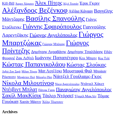
Άλεκ Πίτερς
Έρικ Γκριν
Kill-Bill
Άαρον Χάρισον
Άξελ Τουπάν
Αλέξανδρος Βεζένκοφ
Βαγγέλης
Αϊζάια Κάνααν
Βασίλης Σπανούλης
Μάντζαρης
Γιάνις
Γιάννης Σφαιρόπουλος
Γιαννούλης
Στρέλιενκς
Γιώργος
Γιώργος Αγγελόπουλος
Λαρεντζάκης
Μπαρτζώκας
Γιώργος
Γιώργος Μπόγρης
Πρίντεζης
Δημήτρης Αγραβάνης
Δημήτρης Τσαλδάρης
Εβάν
Ιωάννης Παπαπέτρου
Φουρνιέ
Ζακ ΛιΝτέι
Κεμ Μπιρτς
Κιμ Τιλί
Κώστας Παπανικολάου
Κώστας Σλούκας
Μουσταφά Φαλ
Ματ Λοτζέσκι
Μπράιαν
Λιβιό Ζαν Σαρλ
Μίλαν Τόμιτς
Νάιτζελ Γουίλιαμς-Γκος
Ρόμπερτς
Μπράντον Πολ
Μόουζες Ράιτ
Νίκολα Μιλουτίνοφ
Ντάνιελ Χάκετ
Νίκος Αρσενόπουλος
Ντέιβιντ Μπλατ
Παναγιώτης Αγγελόπουλος
Πάτρικ Γιανκ
Σακίλ ΜακΚίσικ
Τάιλερ Ντόρσεϊ
Τόμας
Τζαμέλ ΜακΛίν
Γουόκαπ
Χασάν Μάρτιν
Χόλις Τόμπσον
Archives