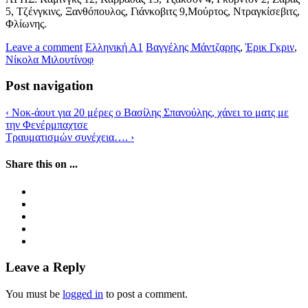
5, Τζένγκινς, Ξανθόπουλος, Γιάνκοβιτς 9,Μούρτος, Ντραγκίσεβιτς,
Φλίωνης.
Leave a comment
Ελληνική Α1
Βαγγέλης Μάντζαρης
,
Έρικ Γκριν
,
Νίκολα Μιλουτίνοφ
Post navigation
‹
Νοκ-άουτ για 20 μέρες ο Βασίλης Σπανούλης, χάνει το ματς με
την Φενέρμπαχτσε
Τραυματισμών συνέχεια….
›
Share this on ...
Leave a Reply
You must be
logged in
to post a comment.