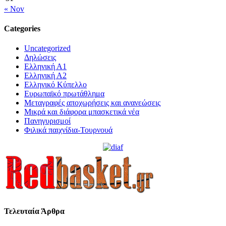
« Nov
Categories
Uncategorized
Δηλώσεις
Ελληνική Α1
Ελληνική Α2
Ελληνικό Κύπελλο
Ευρωπαϊκό πρωτάθλημα
Μεταγραφές αποχωρήσεις και ανανεώσεις
Μικρά και διάφορα μπασκετικά νέα
Πανηγυρισμοί
Φιλικά παιχνίδια-Τουρνουά
Τελευταία Άρθρα