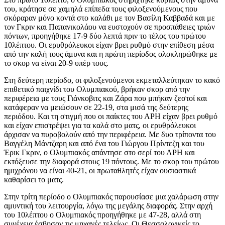
του, κράτησε σε χαμηλά επίπεδα τους φιλοξενούμενους που
σκόραραν μόνο κοντά στο καλάθι με τον Βασίλη Καββαδά και με
τον Γκριν και Παπανικολάου να ευστοχούν σε προσπάθειες τριών
πόντων, προηγήθηκε 17-9 δύο λεπτά πριν το τέλος του πρώτου
10λέπτου. Οι ερυθρόλευκοι είχαν βρει ρυθμό στην επίθεση μέσα
από την καλή τους άμυνα και η πρώτη περίοδος ολοκληρώθηκε με
το σκορ να είναι 20-9 υπέρ τους.
Στη δεύτερη περίοδο, οι φιλοξενούμενοι εκμεταλλεύτηκαν το κακό
επιθετικό παιχνίδι του Ολυμπιακού, βρήκαν σκορ από την
περιφέρεια με τους Γιάνκοβιτς και Ζάρα που μπήκαν ζεστοί και
κατάφεραν να μειώσουν σε 22-19, στα μισά της δεύτερης
περιόδου. Και τη στιγμή που οι παίκτες του ΑΡΗ είχαν βρει ρυθμό
και είχαν επιστρέψει για τα καλά στο ματς, οι ερυθρόλευκοι
άρχισαν να πυροβολούν από την περιφέρεια. Με δυο τρίποντα του
Βαγγέλη Μάντζαρη και από ένα του Γιώργου Πρίντεζη και του
Έρικ Γκριν, ο Ολυμπιακός απάντησε στο σερί του ΑΡΗ και
εκτόξευσε την διαφορά στους 19 πόντους. Με το σκορ του πρώτου
ημιχρόνου να είναι 40-21, οι πρωταθλητές είχαν ουσιαστικά
καθαρίσει το ματς.
Στην τρίτη περίοδο ο Ολυμπιακός παρουσίασε μια χαλάρωση στην
αμυντική του λειτουργία, λόγω της μεγάλης διαφοράς. Στην αρχή
του 10λέπτου ο Ολυμπιακός προηγήθηκε με 47-28, αλλά στη
συνέχεια έσβησαν τις μηχανές τελείως. Οι Θεσσαλονικείς το