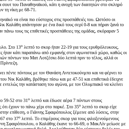
α σουτ του Παναθηναϊκού, κάτι η ανοχή των διαιτητών στο σκληρό
ν τη νίκη με 68-71.
αϊκό να είναι πιο εύστοχος στις προσπάθειές του. Ωστόσο οι
ικ Καλάθη απάντησαν με ένα δικό τους σερί 0-8 και πήραν ξανά το
 πάνω τους τις επιθετικές προσπάθειες της ομάδας, σκόραραν 5
ο
υλο. Στο 13
λεπτό το σκορ ήταν 22-19 για τους ερυθρόλευκους,
ς ήταν κάτι παραπάνω από εμφανής στον αγωνιστικό χώρο, καθώς οι
ιών πόντων του Ματ Λοτζέσκι δύο λεπτά πριν το τέλος, αλλά οι
 Πρίντεζη.
νει πέντε πόντους με τον Θανάση Αντετοκούνμπο και να φέρνει το
ου Νικ Καλάθη, βρέθηκε πίσω και με 47-51 και επιθετικά έδειχνε
 εντελώς την κατάσταση του αγώνα, με τον Ολυμπιακό να κλείνει
ο
το 59-52 στο 31
λεπτό και έδωσε αέρα 7 πόντων στους
ο
 ότι έχουν το πάνω χέρι στο παρκέ. Στο 35
λεπτό το σκορ είχε
την επίθεση, ο Γιάννης Σφαιρόπουλος ξέμεινε από λύσεις, στην
ο
-67 στο 37
λεπτό. Το επιμέρους σκορ για τους φιλοξενούμενους
ιάννη Σφαιρόπουλου, ο Καλάθης έκανε το 66-69, ο ΜακΛίν μείωσε με
 μία συμπληρωματική βολή. Ακολούθησαν δύο εύστοχες βολές του