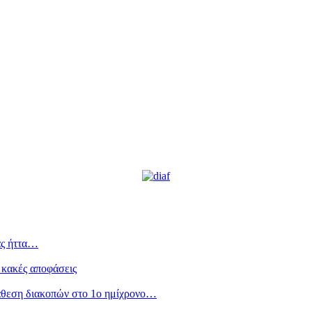
ας ήττα…
 κακές αποφάσεις
άθεση διακοπών στο 1ο ημίχρονο…