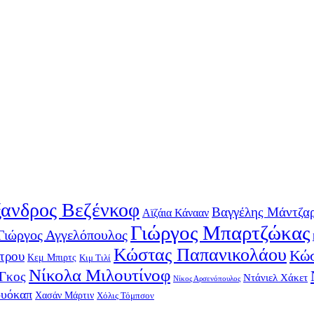
ανδρος Βεζένκοφ
Βαγγέλης Μάντζα
Αϊζάια Κάνααν
Γιώργος Μπαρτζώκας
Γιώργος Αγγελόπουλος
Κώστας Παπανικολάου
Κώσ
τρου
Κεμ Μπιρτς
Κιμ Τιλί
Νίκολα Μιλουτίνοφ
-Γκος
Ντάνιελ Χάκετ
Νίκος Αρσενόπουλος
ουόκαπ
Χασάν Μάρτιν
Χόλις Τόμπσον