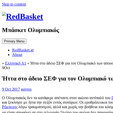
Skip to content
Μπάσκετ Ολυμπιακός
Primary Menu
RedBasket.gr
About
»
Ελληνική Α1
»
Ήττα στο άδειο ΣΕΦ για τον Ολυμπιακό των απου
9
Oct
Ήττα στο άδειο ΣΕΦ για τον Ολυμπιακό τ
9 Oct 2017
gavros
Ο Ολυμπιακός δεν τα κατάφερε απέναντι στον αιώνιο αντίπαλό του
και ξεκίνησε με ήττα την σεζόν εντός συνόρων. Οι ερυθρόλευκοι 
Ρόμπερτς
λόγω τραυματισμού, αλλά και χωρίς την βοήθεια του κόσμ
να είχαν αποφύγει αν στο τελευταίο 5λεπτο του αγώνα δεν παρουσία