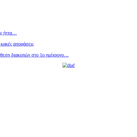
ας ήττα…
 κακές αποφάσεις
άθεση διακοπών στο 1ο ημίχρονο…