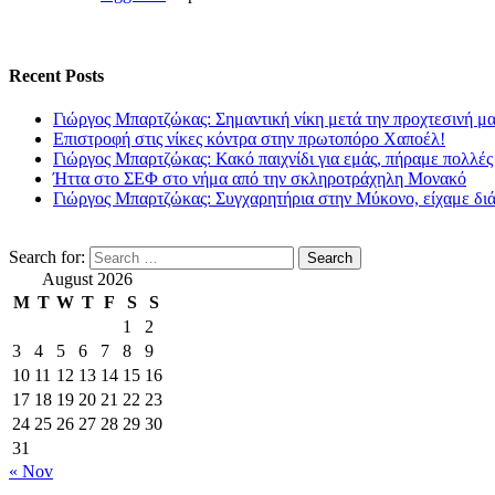
Recent Posts
Γιώργος Μπαρτζώκας: Σημαντική νίκη μετά την προχτεσινή μ
Επιστροφή στις νίκες κόντρα στην πρωτοπόρο Χαποέλ!
Γιώργος Μπαρτζώκας: Κακό παιχνίδι για εμάς, πήραμε πολλές
Ήττα στο ΣΕΦ στο νήμα από την σκληροτράχηλη Μονακό
Γιώργος Μπαρτζώκας: Συγχαρητήρια στην Μύκονο, είχαμε δι
Search for:
August 2026
M
T
W
T
F
S
S
1
2
3
4
5
6
7
8
9
10
11
12
13
14
15
16
17
18
19
20
21
22
23
24
25
26
27
28
29
30
31
« Nov