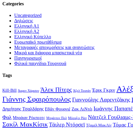
Categories
Uncategorized
Δηλώσεις
Ελληνική Α1
Ελληνική Α2
Ελληνικό Κύπελλο
Ευρωπαϊκό πρωτάθλημα
Μεταγραφές αποχωρήσεις και ανανεώσεις
Μικρά και διάφορα μπασκετικά νέα
Πανηγυρισμοί
Φιλικά παιχνίδια-Τουρνουά
Tags
Αλέξ
Άλεκ Πίτερς
Έρικ Γκριν
Kill-Bill
Άαρον Χάρισον
Άξελ Τουπάν
Γιάννης Σφαιρόπουλος
Γιαννούλης Λαρεντζάκης
Ιωάννης Παπαπέ
Δημήτρης Τσαλδάρης
Εβάν Φουρνιέ
Ζακ ΛιΝτέι
Νάιτζελ Γουίλιαμς
Φαλ
Μπράιαν Ρόμπερτς
Μπράντον Πολ
Μόουζες Ράιτ
Σακίλ ΜακΚίσικ
Τάιλερ Ντόρσεϊ
Τόμας Γ
Τζαμέλ ΜακΛίν