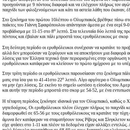
προηγούνται με 9 πόντους διαφορά και να ελέγχουν πλήρως τον αγών
παιχνίδι των φιλοξενούμενων και κάτι τα αστεία λάθη που έκαναν, έ
Στο ξεκίνημα του πρώτου 10λέπτου ο Ολυμπιακός βρέθηκε πίσω στο 
παίκτες του Γιάννη Σφαιρόπουλου απάντησαν άμεσα με ένα σερί 9-0
ο
προβάδισμα με 11-15 στο 8
λεπτό. Στα τελευταία δύο λεπτά της πρ
πόντους και έβαλαν και πάλι μπροστά τους ερυθρόλευκους με σκορ 1
Στη δεύτερη περίοδο οι ερυθρόλευκοι συνέχισαν να κρατάνε το προβ
αλλά δεν μπορούσαν να ξεφύγουν και να αποκτήσουν μια διαφορά α
λύσεις για τον Έλληνα τεχνικό ήταν περιορισμένες στην οργάνωση 
ερυθρόλευκοι κατάφεραν να κλείσουν το πρώτο ημίχρονο με το υπέ
Στην τρίτη περίοδο οι ερυθρόλευκοι παρουσίασαν στο ξεκίνημα πάλ
ο
ματς στα ίσα για το 41-41στο 22
λεπτό. Λίγο αργότερα ο Ολυμπιακό
να μην έχει λύσεις. Σε εκείνο το σημείο ωστόσο η είσοδος του Αμε
και αυτήν την περίοδο μπροστά στο σκορ με 54-52, με ένα εντυπωσ
Η τέταρτη περίοδος ξεκίνησε ιδανικά για τον Ολυμπιακό, καθώς ο Χ
γηπεδούχους. Οι ερυθρόλευκοι πλέον έλεγχαν πλήρως το παιχνίδι και
διαμορφωθεί σε 65-56 με τους ερυθρόλευκους να κρατάνε την τύχη 
άμυνα δεν κατάφεραν να σταματήσουν τους Ρίβερς και Σίνγκλετον κ
είχε φτάσει στο 1-11 και πλέον τα δεδομένα είχαν αλλάξει εντελώς
πολύ δύσκολη προσπάθεια σε 68-69 με τους διαιτητές να κλείνουν 