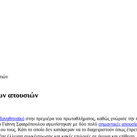
σιών
ων απουσιών
Παναθηναϊκό
στην πρεμιέρα του πρωταθλήματος, καθώς γνώρισε την ήτ
του Γιάννη Σφαιρόπουλου αγωνίστηκαν με δύο πολύ
σημαντικές απουσί
ου τους. Κάτι το οποίο δεν κατάφεραν να το διαχειριστούν όπως έπρ
ζαν έλλειψη συγκέντρωσης και κακές επιλογές σε άμυνα και επίθεση.