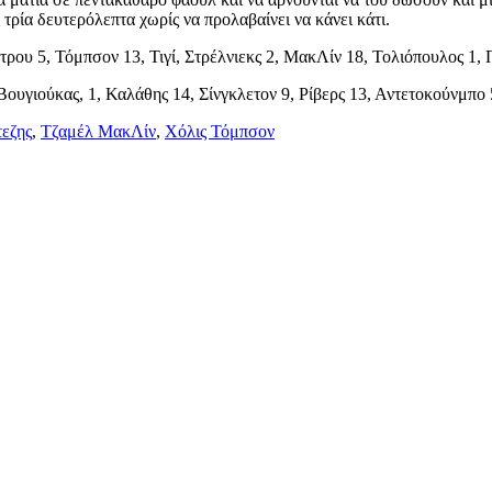
 τρία δευτερόλεπτα χωρίς να προλαβαίνει να κάνει κάτι.
ου 5, Τόμπσον 13, Τιγί, Στρέλνιεκς 2, ΜακΛίν 18, Τολιόπουλος 1, Π
ουγιούκας, 1, Καλάθης 14, Σίνγκλετον 9, Ρίβερς 13, Αντετοκούνμπο 
τεζης
,
Τζαμέλ ΜακΛίν
,
Χόλις Τόμπσον