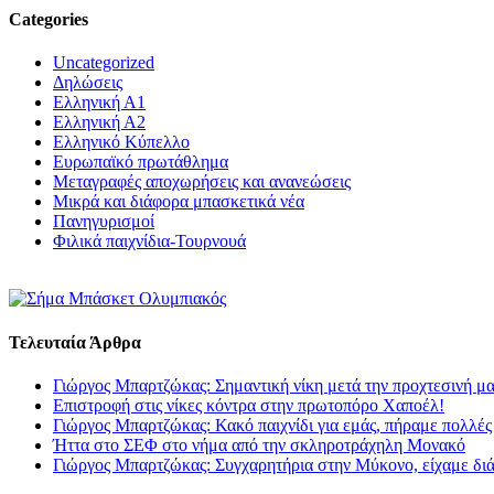
Categories
Uncategorized
Δηλώσεις
Ελληνική Α1
Ελληνική Α2
Ελληνικό Κύπελλο
Ευρωπαϊκό πρωτάθλημα
Μεταγραφές αποχωρήσεις και ανανεώσεις
Μικρά και διάφορα μπασκετικά νέα
Πανηγυρισμοί
Φιλικά παιχνίδια-Τουρνουά
Τελευταία Άρθρα
Γιώργος Μπαρτζώκας: Σημαντική νίκη μετά την προχτεσινή μ
Επιστροφή στις νίκες κόντρα στην πρωτοπόρο Χαποέλ!
Γιώργος Μπαρτζώκας: Κακό παιχνίδι για εμάς, πήραμε πολλές
Ήττα στο ΣΕΦ στο νήμα από την σκληροτράχηλη Μονακό
Γιώργος Μπαρτζώκας: Συγχαρητήρια στην Μύκονο, είχαμε δι