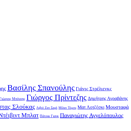
Βασίλης Σπανούλης
ρης
Γιάνις Στρέλιενκς
Γιώργος Πρίντεζης
Δημήτρης Αγραβάνης
Γιώργος Μπόγρης
τας Σλούκας
Μουσταφά
Ματ Λοτζέσκι
Λιβιό Ζαν Σαρλ
Μίλαν Τόμιτς
Ντέιβιντ Μπλατ
Παναγιώτης Αγγελόπουλος
Πάτρικ Γιανκ