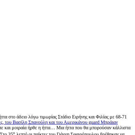
τα στο άδειο λόγω τιμωρίας Στάδιο Ειρήνης και Φιλίας με 68-71
ες, του Βασίλη Σπανούλη και του Αμερικάνου guard Μπράιαν
επε και μοιραία ήρθε η ήττα… Μια ήττα που θα μπορούσαν κάλλιστα
ο
 Στο 35
λεπτό οι παίκτες του Γιάννη Σφαιρόπουλου βρέθηκαν να