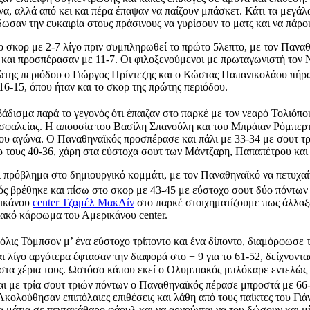
α, αλλά από κει και πέρα έπαψαν να παίζουν μπάσκετ. Κάτι τα μεγάλ
δωσαν την ευκαιρία στους πράσινους να γυρίσουν το ματς και να πάρου
σκορ με 2-7 λίγο πριν συμπληρωθεί το πρώτο 5λεπτο, με τον Παναθην
 και προσπέρασαν με 11-7. Οι φιλοξενούμενοι με πρωταγωνιστή τον Ν
ώτης περιόδου ο Γιώργος Πρίντεζης και ο Κώστας Παπανικολάου πήραν
6-15, όπου ήταν και το σκορ της πρώτης περιόδου.
άδισμα παρά το γεγονός ότι έπαιζαν στο παρκέ με τον νεαρό Τολιόπο
σφαλείας. Η απουσία του Βασίλη Σπανούλη και του Μπράιαν Ρόμπερτ
του αγώνα. Ο Παναθηναϊκός προσπέρασε και πάλι με 33-34 με σουτ τρ
ρ τους 40-36, χάρη στα εύστοχα σουτ των Μάντζαρη, Παπαπέτρου και
ι πρόβλημα στο δημιουργικό κομμάτι, με τον Παναθηναϊκό να πετυχαί
ς βρέθηκε και πίσω στο σκορ με 43-45 με εύστοχο σουτ δύο πόντων τ
ρικάνου
center Τζαμέλ ΜακΛίν
στο παρκέ στοιχηματίζουμε πως άλλαξε
ιακό κάρφωμα του Αμερικάνου center.
όλις Τόμπσον μ’ ένα εύστοχο τρίποντο και ένα δίποντο, διαμόρφωσε 
 λίγο αργότερα έφτασαν την διαφορά στο + 9 για το 61-52, δείχνοντας
στα χέρια τους. Ωστόσο κάπου εκεί ο Ολυμπιακός μπλόκαρε εντελώς σ
αι με τρία σουτ τριών πόντων ο Παναθηναϊκός πέρασε μπροστά με 66
. Ακολούθησαν επιπόλαιες επιθέσεις και λάθη από τους παίκτες του Γ
τα μάτια σε πεντακάθαρο φάουλ και να αρνούνται να του δώσουν και