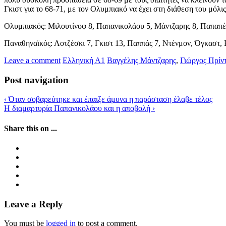
Γκιστ για το 68-71, με τον Ολυμπιακό να έχει στη διάθεση του μόλις
Ολυμπιακός: Μιλουτίνοφ 8, Παπανικολάου 5, Μάντζαρης 8, Παπαπέτρ
Παναθηναϊκός: Λοτζέσκι 7, Γκιστ 13, Παππάς 7, Ντένμον, Όγκαστ, Β
Leave a comment
Ελληνική Α1
Βαγγέλης Μάντζαρης
,
Γιώργος Πρίν
Post navigation
‹
Όταν σοβαρεύτηκε και έπαιξε άμυνα η παράσταση έλαβε τέλος
Η διαμαρτυρία Παπανικολάου και η αποβολή
›
Share this on ...
Leave a Reply
You must be
logged in
to post a comment.