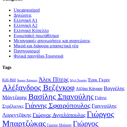
Uncategorized
Δηλώσεις
Ελληνική Α1
Ελληνική Α2
Ελληνικό Κύπελλο
Ευρωπαϊκό πρωτάθλημα
Μεταγραφές αποχωρήσεις και ανανεώσεις
Μικρά και διάφορα μπασκετικά νέα
Πανηγυρισμοί
Φιλικά παιχνίδια-Τουρνουά
Tags
Άλεκ Πίτερς
Έρικ Γκριν
Kill-Bill
Άαρον Χάρισον
Άξελ Τουπάν
Αλέξανδρος Βεζένκοφ
Βαγγέλης
Αϊζάια Κάνααν
Βασίλης Σπανούλης
Μάντζαρης
Γιάνις
Γιάννης Σφαιρόπουλος
Γιαννούλης
Στρέλιενκς
Γιώργος
Γιώργος Αγγελόπουλος
Λαρεντζάκης
Μπαρτζώκας
Γιώργος
Γιώργος Μπόγρης