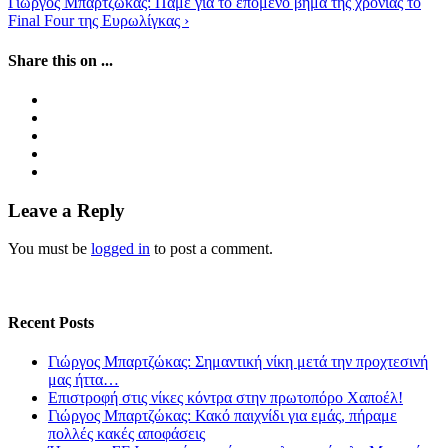
Γιώργος Μπαρτζώκας: Πάμε για το επόμενο βήμα της χρονιάς το
Final Four της Ευρωλίγκας
›
Share this on ...
Leave a Reply
You must be
logged in
to post a comment.
Recent Posts
Γιώργος Μπαρτζώκας: Σημαντική νίκη μετά την προχτεσινή
μας ήττα…
Επιστροφή στις νίκες κόντρα στην πρωτοπόρο Χαποέλ!
Γιώργος Μπαρτζώκας: Κακό παιχνίδι για εμάς, πήραμε
πολλές κακές αποφάσεις