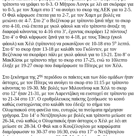
τρίποντο να γράφει το 0-3. Ο Μήτρου Λονγκ με λέι απ σκόραρε για
το 0-5, με τον Χαμπ στο 1’ να ανοίγει το σκορ της ΑΕΚ για το 2-5.
Ο Φαλ κάρφωσε έπειτα για το 2-7, με τον Χαμπ με βολές να
μειώνει σε 4-7. Στο 2’ ο Βεζένκοφ με τρίποντο ξανά πήγε το σκορ
στο 4-10, ενώ έπειτα με γκολ φάουλ και νέο τρίποντο άνοιξε τη
διαφορά κάνοντας το 4-16 στο 3’, έχοντας σκοράρει 12 πόντους!
Στο 4’ ο Φαλ κάρφωσε ξανά για το 4-18, με τους Τάκερ (γκολ
ο
φάουλ) και Χέιλ (τρίποντο) να ροκανίζουν σε 10-18 στο 5
λεπτό.
Στο 6’ το σκορ ήταν 13-18 με καλάθι του Γκόλντεν, με τον
Βεζένκοφ να σκοράρει πάλι με γκολ φάουλ για το 13-21. Στο 8’ ο
ΜακΚίσικ με τρίποντο πήγε το σκορ στο 17-25, ενώ το 10λεπτο
έληξε με 19-27 σκορ που διαμόρφωσε το Πίτερς με τον Χέιλ.
ης
Στο ξεκίνημα της 2
περιόδου οι παίκτες και των δύο ομάδων ήταν
άστοχες, με τον Πίτερς να ανοίγει το σκορ στο 11:15 με τρίποντο
κάνοντας το 19-30. Με βολές των Μιλουτίνοφ και Χέιλ το σκορ
στο 12’ ήταν 21-31, με τον Λαρεντζάκη να ευστοχεί σε τρίποντο για
το 21-34 στο 13’. Ο ερυθρόλευκος παίκτης ξεσήκωσε το κοινό
καθώς ευστοχώντας στο καλάθι του έδειξε το σήμα του
Ολυμπιακού στη φανέλα του, ευτυχώς τα πνεύματα ηρέμησαν
γρήγορα. Στο 14’ ο Νετζήπογλου με βολές και τρίποντο μείωσε σε
26-34, ενώ καθώς ο Ολυμπιακός ήταν άστοχος ο Χέιλ με λέι απ
μείωσε σε 28-34. Ο Φαλ και ο Κουζέλογλου με καρφώματα
διαμόρφωσαν το 30-37 στο 16:30, ενώ στο 17’ ο Νετζήπογλου