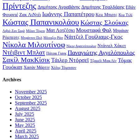
Πρίντεζης
Δημήτρης Αγραβάνης
Δημήτρης Τσαλδάρης
Εβάν
Ιωάννης Παπαπέτρου
Φουρνιέ
Ζακ ΛιΝτέι
Κεμ Μπιρτς
Κιμ Τιλί
Κώστας Παπανικολάου
Κώστας Σλούκας
Μουσταφά Φαλ
Ματ Λοτζέσκι
Μπράιαν
Λιβιό Ζαν Σαρλ
Μίλαν Τόμιτς
Νάιτζελ Γουίλιαμς-Γκος
Ρόμπερτς
Μπράντον Πολ
Μόουζες Ράιτ
Νίκολα Μιλουτίνοφ
Ντάνιελ Χάκετ
Νίκος Αρσενόπουλος
Ντέιβιντ Μπλατ
Παναγιώτης Αγγελόπουλος
Πάτρικ Γιανκ
Σακίλ ΜακΚίσικ
Τάιλερ Ντόρσεϊ
Τόμας
Τζαμέλ ΜακΛίν
Γουόκαπ
Χασάν Μάρτιν
Χόλις Τόμπσον
Archives
November 2025
October 2025
September 2025
August 2025
July 2025
June 2025
May 2025
April 2025
March 2025