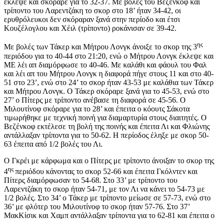
έκλεψε και σκόραρε για το 32-37. Με βολές του Βεζένκοφ και
τρίποντο του Λαρεντζάκη το σκορ στο 18’ ήταν 34-42, οι
ερυθρόλευκοι δεν σκόραραν ξανά στην περίοδο και έτσι
Κουζέλογλου και Χέιλ (τρίποντο) ροκάνισαν σε 39-42.
ης
Με βολές των Τάκερ και Μήτρου Λονγκ άνοιξε το σκορ της 3
περιόδου για το 40-44 στο 21:20, ενώ ο Μήτρου Λονγκ έκλεψε και
ΜΕ λέι απ διαμόρφωσε το 40-46. Με καλάθι και φάουλ του Φαλ
και λέι απ του Μήτρου Λονγκ η διαφορά πήγε στους 11 και στο 40-
51 στο 23’, ενώ στο 24’ το σκορ ήταν 43-53 με καλάθια των Τάκερ
και Μήτρου Λονγκ. Ο Τάκερ σκόραρε ξανά για το 45-53, ενώ στο
27’ ο Πίτερς με τρίποντο ανέβασε τη διαφορά σε 45-56. Ο
Μιλουτίνοφ σκόραρε για το 28’ και έπειτα ο κόουτς Σάκοτα
τιμωρήθηκε με τεχνική ποινή για διαμαρτυρία στους διαιτητές. Ο
Βεζένκοφ εκτέλεσε τη βολή της ποινής και έπειτα Λι και Φλιώνης
αντάλλαξαν τρίποντα για το 50-62. Η περίοδος έληξε με σκορ 50-
63 έπειτα από 1/2 βολές του Λι.
Ο Γκρέι με κάρφωμα και ο Πίτερς με τρίποντο άνοιξαν το σκορ της
ης
4
περιόδου κάνοντας το σκορ 52-66 και έπειτα Γκόλντεν και
Πίτερς διαμόρφωσαν το 54-68. Στο 33’ με τρίποντο του
Λαρεντζάκη το σκορ ήταν 54-71, με τον Λι να κάνει το 54-73 με
1/2 βολές. Στο 34’ ο Τάκερ με τρίποντο μείωσε σε 57-73, ενώ στο
36’ με φλότερ του Μιλουτίνοφ το σκορ ήταν 57-76. Στο 37’
ΜακΚίσικ και Χαμπ αντάλλαξαν τρίποντα για το 62-81 και έπειτα ο