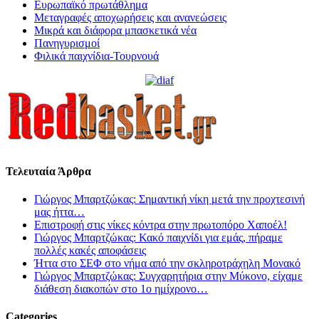
Ευρωπαϊκό πρωτάθλημα
Μεταγραφές αποχωρήσεις και ανανεώσεις
Μικρά και διάφορα μπασκετικά νέα
Πανηγυρισμοί
Φιλικά παιχνίδια-Τουρνουά
Τελευταία Άρθρα
Γιώργος Μπαρτζώκας: Σημαντική νίκη μετά την προχτεσινή
μας ήττα…
Επιστροφή στις νίκες κόντρα στην πρωτοπόρο Χαποέλ!
Γιώργος Μπαρτζώκας: Κακό παιχνίδι για εμάς, πήραμε
πολλές κακές αποφάσεις
Ήττα στο ΣΕΦ στο νήμα από την σκληροτράχηλη Μονακό
Γιώργος Μπαρτζώκας: Συγχαρητήρια στην Μύκονο, είχαμε
διάθεση διακοπών στο 1ο ημίχρονο…
Categories