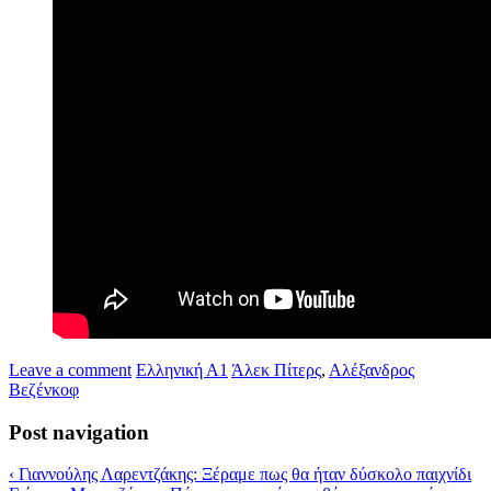
Leave a comment
Ελληνική Α1
Άλεκ Πίτερς
,
Αλέξανδρος
Βεζένκοφ
Post navigation
‹
Γιαννούλης Λαρεντζάκης: Ξέραμε πως θα ήταν δύσκολο παιχνίδι