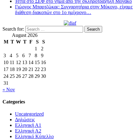
Ήττα στο ΣΕΦ στο νήμα από την σκληροτράχηλη Μονακό
Γιώργος Μπαρτζώκας: Συγχαρητήρια στην Μύκονο, είχαμε
διάθεση διακοπών στο 1ο ημίχρονο…
Search for:
August 2026
M
T
W
T
F
S
S
1
2
3
4
5
6
7
8
9
10
11
12
13
14
15
16
17
18
19
20
21
22
23
24
25
26
27
28
29
30
31
« Nov
Categories
Uncategorized
Δηλώσεις
Ελληνική Α1
Ελληνική Α2
Ελληνικό Κύπελλο