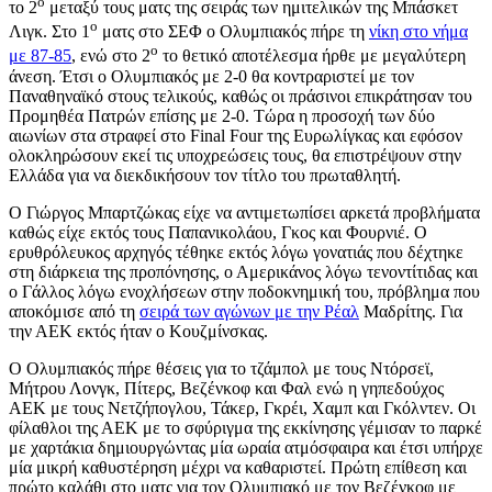
ο
το 2
μεταξύ τους ματς της σειράς των ημιτελικών της Μπάσκετ
ο
Λιγκ. Στο 1
ματς στο ΣΕΦ ο Ολυμπιακός πήρε τη
νίκη στο νήμα
ο
με 87-85
, ενώ στο 2
το θετικό αποτέλεσμα ήρθε με μεγαλύτερη
άνεση. Έτσι ο Ολυμπιακός με 2-0 θα κοντραριστεί με τον
Παναθηναϊκό στους τελικούς, καθώς οι πράσινοι επικράτησαν του
Προμηθέα Πατρών επίσης με 2-0. Τώρα η προσοχή των δύο
αιωνίων στα στραφεί στο Final Four της Ευρωλίγκας και εφόσον
ολοκληρώσουν εκεί τις υποχρεώσεις τους, θα επιστρέψουν στην
Ελλάδα για να διεκδικήσουν τον τίτλο του πρωταθλητή.
Ο Γιώργος Μπαρτζώκας είχε να αντιμετωπίσει αρκετά προβλήματα
καθώς είχε εκτός τους Παπανικολάου, Γκος και Φουρνιέ. Ο
ερυθρόλευκος αρχηγός τέθηκε εκτός λόγω γονατιάς που δέχτηκε
στη διάρκεια της προπόνησης, ο Αμερικάνος λόγω τενοντίτιδας και
ο Γάλλος λόγω ενοχλήσεων στην ποδοκνημική του, πρόβλημα που
αποκόμισε από τη
σειρά των αγώνων με την Ρέαλ
Μαδρίτης. Για
την ΑΕΚ εκτός ήταν ο Κουζμίνσκας.
Ο Ολυμπιακός πήρε θέσεις για το τζάμπολ με τους Ντόρσεϊ,
Μήτρου Λονγκ, Πίτερς, Βεζένκοφ και Φαλ ενώ η γηπεδούχος
ΑΕΚ με τους Νετζήπογλου, Τάκερ, Γκρέι, Χαμπ και Γκόλντεν. Οι
φίλαθλοι της ΑΕΚ με το σφύριγμα της εκκίνησης γέμισαν το παρκέ
με χαρτάκια δημιουργώντας μία ωραία ατμόσφαιρα και έτσι υπήρχε
μία μικρή καθυστέρηση μέχρι να καθαριστεί. Πρώτη επίθεση και
πρώτο καλάθι στο ματς για τον Ολυμπιακό με τον Βεζένκοφ με