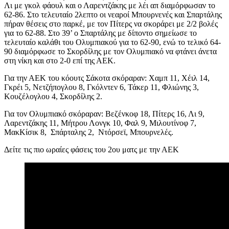
Λι με γκολ φάουλ και ο Λαρεντζάκης με λέι απ διαμόρφωσαν το
62-86. Στο τελευταίο 2λεπτο οι νεαροί Μπουρνενές και Σπαρτάλης
πήραν θέσεις στο παρκέ, με τον Πίτερς να σκοράρει με 2/2 βολές
για το 62-88. Στο 39’ ο Σπαρτάλης με δίποντο σημείωσε το
τελευταίο καλάθι του Ολυμπιακού για το 62-90, ενώ το τελικό 64-
90 διαμόρφωσε το Σκορδίλης με τον Ολυμπιακό να φτάνει άνετα
στη νίκη και στο 2-0 επί της ΑΕΚ.
Για την ΑΕΚ του κόουτς Σάκοτα σκόραραν: Χαμπ 11, Χέιλ 14,
Γκρέι 5, Νετζήπογλου 8, Γκόλντεν 6, Τάκερ 11, Φλιώνης 3,
Κουζέλογλου 4, Σκορδίλης 2.
Για τον Ολυμπιακό σκόραραν: Βεζένκοφ 18, Πίτερς 16, Λι 9,
Λαρεντζάκης 11, Μήτρου Λονγκ 10, Φαλ 9, Μιλουτίνοφ 7,
ΜακΚίσικ 8, Σπάρταλης 2, Ντόρσεϊ, Μπουρνελές.
Δείτε τις πιο ωραίες φάσεις του 2ου ματς με την ΑΕΚ