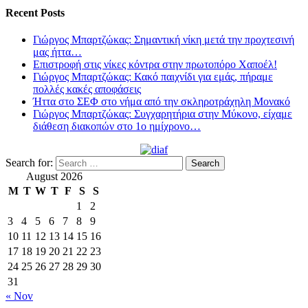
Recent Posts
Γιώργος Μπαρτζώκας: Σημαντική νίκη μετά την προχτεσινή
μας ήττα…
Επιστροφή στις νίκες κόντρα στην πρωτοπόρο Χαποέλ!
Γιώργος Μπαρτζώκας: Κακό παιχνίδι για εμάς, πήραμε
πολλές κακές αποφάσεις
Ήττα στο ΣΕΦ στο νήμα από την σκληροτράχηλη Μονακό
Γιώργος Μπαρτζώκας: Συγχαρητήρια στην Μύκονο, είχαμε
διάθεση διακοπών στο 1ο ημίχρονο…
Search for:
August 2026
M
T
W
T
F
S
S
1
2
3
4
5
6
7
8
9
10
11
12
13
14
15
16
17
18
19
20
21
22
23
24
25
26
27
28
29
30
31
« Nov