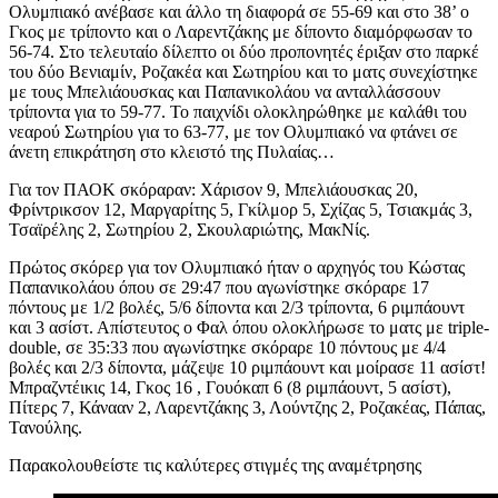
Ολυμπιακό ανέβασε και άλλο τη διαφορά σε 55-69 και στο 38’ ο
Γκος με τρίποντο και ο Λαρεντζάκης με δίποντο διαμόρφωσαν το
56-74. Στο τελευταίο δίλεπτο οι δύο προπονητές έριξαν στο παρκέ
του δύο Βενιαμίν, Ροζακέα και Σωτηρίου και το ματς συνεχίστηκε
με τους Μπελιάουσκας και Παπανικολάου να ανταλλάσσουν
τρίποντα για το 59-77. Το παιχνίδι ολοκληρώθηκε με καλάθι του
νεαρού Σωτηρίου για το 63-77, με τον Ολυμπιακό να φτάνει σε
άνετη επικράτηση στο κλειστό της Πυλαίας…
Για τον ΠΑΟΚ σκόραραν: Χάρισον 9, Μπελιάουσκας 20,
Φρίντρικσον 12, Μαργαρίτης 5, Γκίλμορ 5, Σχίζας 5, Τσιακμάς 3,
Τσαϊρέλης 2, Σωτηρίου 2, Σκουλαριώτης, ΜακΝίς.
Πρώτος σκόρερ για τον Ολυμπιακό ήταν ο αρχηγός του Κώστας
Παπανικολάου όπου σε 29:47 που αγωνίστηκε σκόραρε 17
πόντους με 1/2 βολές, 5/6 δίποντα και 2/3 τρίποντα, 6 ριμπάουντ
και 3 ασίστ. Απίστευτος ο Φαλ όπου ολοκλήρωσε το ματς με triple-
double, σε 35:33 που αγωνίστηκε σκόραρε 10 πόντους με 4/4
βολές και 2/3 δίποντα, μάζεψε 10 ριμπάουντ και μοίρασε 11 ασίστ!
Μπραζντέικις 14, Γκος 16 , Γουόκαπ 6 (8 ριμπάουντ, 5 ασίστ),
Πίτερς 7, Κάνααν 2, Λαρεντζάκης 3, Λούντζης 2, Ροζακέας, Πάπας,
Τανούλης.
Παρακολουθείστε τις καλύτερες στιγμές της αναμέτρησης