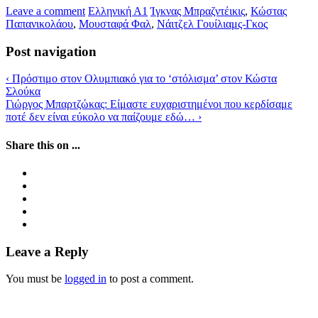
Leave a comment
Ελληνική Α1
Ίγκνας Μπραζντέικις
,
Κώστας
Παπανικολάου
,
Μουσταφά Φαλ
,
Νάιτζελ Γουίλιαμς-Γκος
Post navigation
‹
Πρόστιμο στον Ολυμπιακό για το ‘στόλισμα’ στον Κώστα
Σλούκα
Γιώργος Μπαρτζώκας: Είμαστε ευχαριστημένοι που κερδίσαμε
ποτέ δεν είναι εύκολο να παίζουμε εδώ…
›
Share this on ...
Leave a Reply
You must be
logged in
to post a comment.