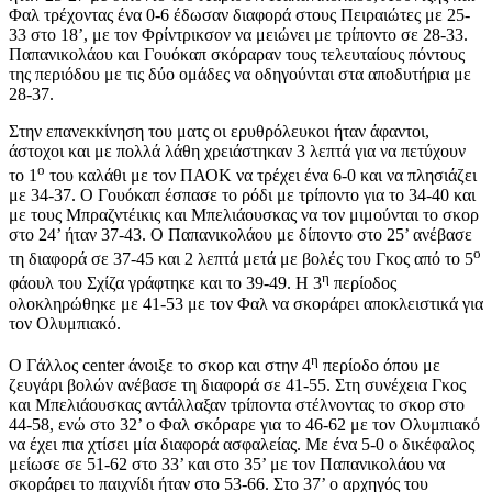
Φαλ τρέχοντας ένα 0-6 έδωσαν διαφορά στους Πειραιώτες με 25-
33 στο 18’, με τον Φρίντρικσον να μειώνει με τρίποντο σε 28-33.
Παπανικολάου και Γουόκαπ σκόραραν τους τελευταίους πόντους
της περιόδου με τις δύο ομάδες να οδηγούνται στα αποδυτήρια με
28-37.
Στην επανεκκίνηση του ματς οι ερυθρόλευκοι ήταν άφαντοι,
άστοχοι και με πολλά λάθη χρειάστηκαν 3 λεπτά για να πετύχουν
ο
το 1
του καλάθι με τον ΠΑΟΚ να τρέχει ένα 6-0 και να πλησιάζει
με 34-37. Ο Γουόκαπ έσπασε το ρόδι με τρίποντο για το 34-40 και
με τους Μπραζντέικις και Μπελιάουσκας να τον μιμούνται το σκορ
στο 24’ ήταν 37-43. Ο Παπανικολάου με δίποντο στο 25’ ανέβασε
ο
τη διαφορά σε 37-45 και 2 λεπτά μετά με βολές του Γκος από το 5
η
φάουλ του Σχίζα γράφτηκε και το 39-49. Η 3
περίοδος
ολοκληρώθηκε με 41-53 με τον Φαλ να σκοράρει αποκλειστικά για
τον Ολυμπιακό.
η
Ο Γάλλος center άνοιξε το σκορ και στην 4
περίοδο όπου με
ζευγάρι βολών ανέβασε τη διαφορά σε 41-55. Στη συνέχεια Γκος
και Μπελιάουσκας αντάλλαξαν τρίποντα στέλνοντας το σκορ στο
44-58, ενώ στο 32’ ο Φαλ σκόραρε για το 46-62 με τον Ολυμπιακό
να έχει πια χτίσει μία διαφορά ασφαλείας. Με ένα 5-0 ο δικέφαλος
μείωσε σε 51-62 στο 33’ και στο 35’ με τον Παπανικολάου να
σκοράρει το παιχνίδι ήταν στο 53-66. Στο 37’ ο αρχηγός του