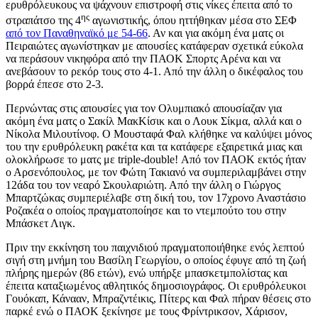
ερυθρόλευκους να ψάχνουν επιστροφή στις νίκες έπειτα από το
ης
στραπάτσο της 4
αγωνιστικής, όπου ηττήθηκαν μέσα στο ΣΕΦ
από τον Παναθηναϊκό με 54-66
. Αν και για ακόμη ένα ματς οι
Πειραιώτες αγωνίστηκαν με απουσίες κατάφεραν σχετικά εύκολα
να περάσουν νικηφόρα από την ΠΑΟΚ Σπορτς Αρένα και να
ανεβάσουν το ρεκόρ τους στο 4-1. Από την άλλη ο δικέφαλος του
βορρά έπεσε στο 2-3.
Περνώντας στις απουσίες για τον Ολυμπιακό απουσίαζαν για
ακόμη ένα ματς ο Σακίλ ΜακΚίσικ και ο Λουκ Σίκμα, αλλά και ο
Νίκολα Μιλουτίνοφ. Ο Μουσταφά Φαλ κλήθηκε να καλύψει μόνος
του την ερυθρόλευκη ρακέτα και τα κατάφερε εξαιρετικά μιας και
ολοκλήρωσε το ματς με triple-double! Από τον ΠΑΟΚ εκτός ήταν
ο Αρσενόπουλος, με τον Φώτη Τακιανό να συμπεριλαμβάνει στην
12άδα του τον νεαρό Σκουλαριώτη. Από την άλλη ο Γιώργος
Μπαρτζώκας συμπεριέλαβε στη δική του, τον 17χρονο Αναστάσιο
Ροζακέα ο οποίος πραγματοποίησε και το ντεμπούτο του στην
Μπάσκετ Λιγκ.
Πριν την εκκίνηση του παιχνιδιού πραγματοποιήθηκε ενός λεπτού
σιγή στη μνήμη του Βασίλη Γεωργίου, ο οποίος έφυγε από τη ζωή
πλήρης ημερών (86 ετών), ενώ υπήρξε μπασκετμπολίστας και
έπειτα καταξιωμένος αθλητικός δημοσιογράφος. Οι ερυθρόλευκοι
Γουόκαπ, Κάνααν, Μπραζντέικις, Πίτερς και Φαλ πήραν θέσεις στο
παρκέ ενώ ο ΠΑΟΚ ξεκίνησε με τους Φρίντρικσον, Χάρισον,