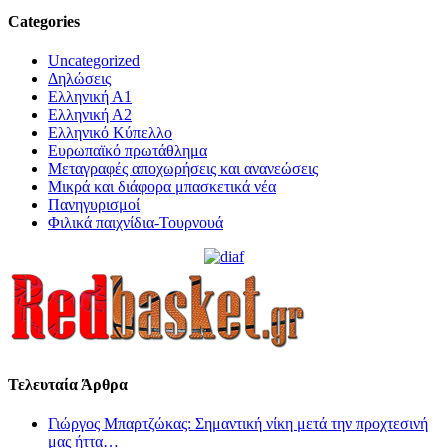
Categories
Uncategorized
Δηλώσεις
Ελληνική Α1
Ελληνική Α2
Ελληνικό Κύπελλο
Ευρωπαϊκό πρωτάθλημα
Μεταγραφές αποχωρήσεις και ανανεώσεις
Μικρά και διάφορα μπασκετικά νέα
Πανηγυρισμοί
Φιλικά παιχνίδια-Τουρνουά
Τελευταία Άρθρα
Γιώργος Μπαρτζώκας: Σημαντική νίκη μετά την προχτεσινή
μας ήττα…