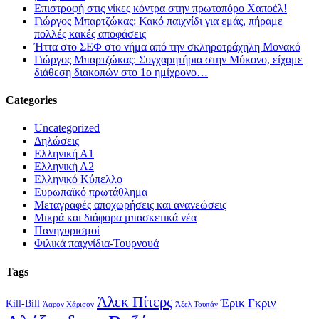
Επιστροφή στις νίκες κόντρα στην πρωτοπόρο Χαποέλ!
Γιώργος Μπαρτζώκας: Κακό παιχνίδι για εμάς, πήραμε
πολλές κακές αποφάσεις
Ήττα στο ΣΕΦ στο νήμα από την σκληροτράχηλη Μονακό
Γιώργος Μπαρτζώκας: Συγχαρητήρια στην Μύκονο, είχαμε
διάθεση διακοπών στο 1ο ημίχρονο…
Categories
Uncategorized
Δηλώσεις
Ελληνική Α1
Ελληνική Α2
Ελληνικό Κύπελλο
Ευρωπαϊκό πρωτάθλημα
Μεταγραφές αποχωρήσεις και ανανεώσεις
Μικρά και διάφορα μπασκετικά νέα
Πανηγυρισμοί
Φιλικά παιχνίδια-Τουρνουά
Tags
Άλεκ Πίτερς
Έρικ Γκριν
Kill-Bill
Άαρον Χάρισον
Άξελ Τουπάν