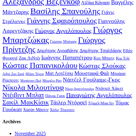
Αλέξανδρος Βεζένκοφ
Βαγγέλης
Αϊζάια Κάνααν
Βασίλης Σπανούλης
Μάντζαρης
Γιάνις
Γιάννης Σφαιρόπουλος
Γιαννούλης
Στρέλιενκς
Γιώργος
Γιώργος Αγγελόπουλος
Λαρεντζάκης
Μπαρτζώκας
Γιώργος
Γιώργος Μπόγρης
Πρίντεζης
Δημήτρης Αγραβάνης
Δημήτρης Τσαλδάρης
Εβάν
Ιωάννης Παπαπέτρου
Φουρνιέ
Ζακ ΛιΝτέι
Κεμ Μπιρτς
Κιμ Τιλί
Κώστας Παπανικολάου
Κώστας Σλούκας
Μουσταφά Φαλ
Ματ Λοτζέσκι
Μπράιαν
Λιβιό Ζαν Σαρλ
Μίλαν Τόμιτς
Νάιτζελ Γουίλιαμς-Γκος
Ρόμπερτς
Μπράντον Πολ
Μόουζες Ράιτ
Νίκολα Μιλουτίνοφ
Ντάνιελ Χάκετ
Νίκος Αρσενόπουλος
Ντέιβιντ Μπλατ
Παναγιώτης Αγγελόπουλος
Πάτρικ Γιανκ
Σακίλ ΜακΚίσικ
Τάιλερ Ντόρσεϊ
Τόμας
Τζαμέλ ΜακΛίν
Γουόκαπ
Χασάν Μάρτιν
Χόλις Τόμπσον
Archives
November 2025