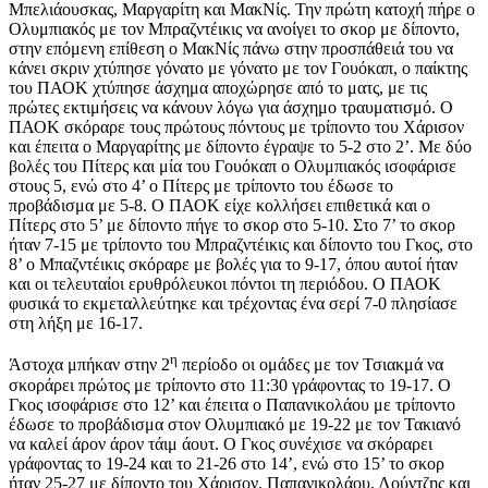
Μπελιάουσκας, Μαργαρίτη και ΜακΝίς. Την πρώτη κατοχή πήρε ο
Ολυμπιακός με τον Μπραζντέικις να ανοίγει το σκορ με δίποντο,
στην επόμενη επίθεση ο ΜακΝίς πάνω στην προσπάθειά του να
κάνει σκριν χτύπησε γόνατο με γόνατο με τον Γουόκαπ, ο παίκτης
του ΠΑΟΚ χτύπησε άσχημα αποχώρησε από το ματς, με τις
πρώτες εκτιμήσεις να κάνουν λόγω για άσχημο τραυματισμό. Ο
ΠΑΟΚ σκόραρε τους πρώτους πόντους με τρίποντο του Χάρισον
και έπειτα ο Μαργαρίτης με δίποντο έγραψε το 5-2 στο 2’. Με δύο
βολές του Πίτερς και μία του Γουόκαπ ο Ολυμπιακός ισοφάρισε
στους 5, ενώ στο 4’ ο Πίτερς με τρίποντο του έδωσε το
προβάδισμα με 5-8. Ο ΠΑΟΚ είχε κολλήσει επιθετικά και ο
Πίτερς στο 5’ με δίποντο πήγε το σκορ στο 5-10. Στο 7’ το σκορ
ήταν 7-15 με τρίποντο του Μπραζντέικις και δίποντο του Γκος, στο
8’ ο Μπαζντέικις σκόραρε με βολές για το 9-17, όπου αυτοί ήταν
και οι τελευταίοι ερυθρόλευκοι πόντοι τη περιόδου. Ο ΠΑΟΚ
φυσικά το εκμεταλλεύτηκε και τρέχοντας ένα σερί 7-0 πλησίασε
στη λήξη με 16-17.
η
Άστοχα μπήκαν στην 2
περίοδο οι ομάδες με τον Τσιακμά να
σκοράρει πρώτος με τρίποντο στο 11:30 γράφοντας το 19-17. Ο
Γκος ισοφάρισε στο 12’ και έπειτα ο Παπανικολάου με τρίποντο
έδωσε το προβάδισμα στον Ολυμπιακό με 19-22 με τον Τακιανό
να καλεί άρον άρον τάιμ άουτ. Ο Γκος συνέχισε να σκόραρει
γράφοντας το 19-24 και το 21-26 στο 14’, ενώ στο 15’ το σκορ
ήταν 25-27 με δίποντο του Χάρισον. Παπανικολάου, Λούντζης και