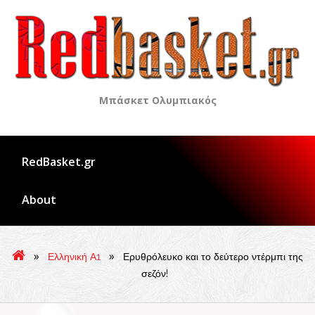
Skip
to
content
Μπάσκετ Ολυμπιακός
RedBasket.gr
About
»
»
Ελληνική Α1
Ερυθρόλευκο και το δεύτερο ντέρμπι της
σεζόν!