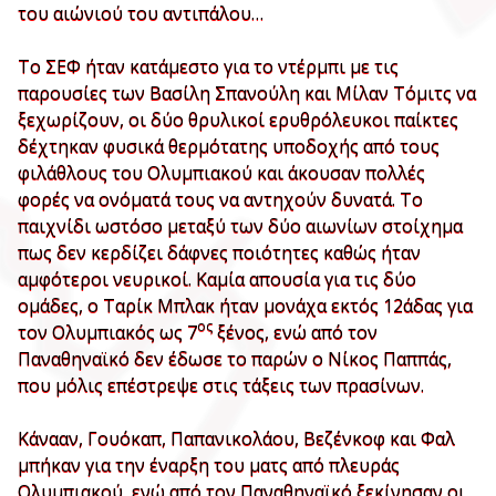
του αιώνιού του αντιπάλου…
Το ΣΕΦ ήταν κατάμεστο για το ντέρμπι με τις
παρουσίες των Βασίλη Σπανούλη και Μίλαν Τόμιτς να
ξεχωρίζουν, οι δύο θρυλικοί ερυθρόλευκοι παίκτες
δέχτηκαν φυσικά θερμότατης υποδοχής από τους
φιλάθλους του Ολυμπιακού και άκουσαν πολλές
φορές να ονόματά τους να αντηχούν δυνατά. Το
παιχνίδι ωστόσο μεταξύ των δύο αιωνίων στοίχημα
πως δεν κερδίζει δάφνες ποιότητες καθώς ήταν
αμφότεροι νευρικοί. Καμία απουσία για τις δύο
ομάδες, ο Ταρίκ Μπλακ ήταν μονάχα εκτός 12άδας για
ος
τον Ολυμπιακός ως 7
ξένος, ενώ από τον
Παναθηναϊκό δεν έδωσε το παρών ο Νίκος Παππάς,
που μόλις επέστρεψε στις τάξεις των πρασίνων.
Κάνααν, Γουόκαπ, Παπανικολάου, Βεζένκοφ και Φαλ
μπήκαν για την έναρξη του ματς από πλευράς
Ολυμπιακού, ενώ από τον Παναθηναϊκό ξεκίνησαν οι