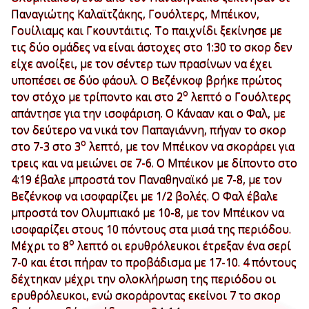
Παναγιώτης Καλαϊτζάκης, Γουόλτερς, Μπέικον,
Γουίλιαμς και Γκουντάιτις. Το παιχνίδι ξεκίνησε με
τις δύο ομάδες να είναι άστοχες στο 1:30 το σκορ δεν
είχε ανοίξει, με τον σέντερ των πρασίνων να έχει
υποπέσει σε δύο φάουλ. Ο Βεζένκοφ βρήκε πρώτος
ο
τον στόχο με τρίποντο και στο 2
λεπτό ο Γουόλτερς
απάντησε για την ισοφάριση. Ο Κάνααν και ο Φαλ, με
τον δεύτερο να νικά τον Παπαγιάννη, πήγαν το σκορ
ο
στο 7-3 στο 3
λεπτό, με τον Μπέικον να σκοράρει για
τρεις και να μειώνει σε 7-6. Ο Μπέικον με δίποντο στο
4:19 έβαλε μπροστά τον Παναθηναϊκό με 7-8, με τον
Βεζένκοφ να ισοφαρίζει με 1/2 βολές. Ο Φαλ έβαλε
μπροστά τον Ολυμπιακό με 10-8, με τον Μπέικον να
ισοφαρίζει στους 10 πόντους στα μισά της περιόδου.
ο
Μέχρι το 8
λεπτό οι ερυθρόλευκοι έτρεξαν ένα σερί
7-0 και έτσι πήραν το προβάδισμα με 17-10. 4 πόντους
δέχτηκαν μέχρι την ολοκλήρωση της περιόδου οι
ερυθρόλευκοι, ενώ σκοράροντας εκείνοι 7 το σκορ