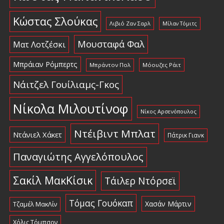
Κώστας Σλούκας
Λιβιό Ζαν Σαρλ
Μίλαν Τόμιτς
Μουσταφά Φαλ
Ματ Λοτζέσκι
Μπράιαν Ρόμπερτς
Μπράντον Πολ
Μόουζες Ράιτ
Νάιτζελ Γουίλιαμς-Γκος
Νίκολα Μιλουτίνοφ
Νίκος Αρσενόπουλος
Ντέιβιντ Μπλατ
Ντάνιελ Χάκετ
Πάτρικ Γιανκ
Παναγιώτης Αγγελόπουλος
Σακίλ ΜακΚίσικ
Τάιλερ Ντόρσεϊ
Τόμας Γουόκαπ
Χασάν Μάρτιν
Τζαμέλ ΜακΛίν
Χόλις Τόμπσον