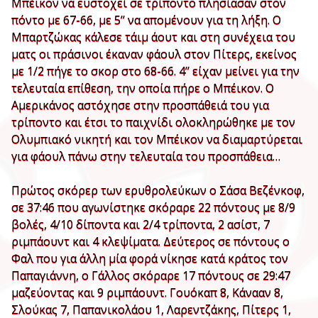
Μπέικον να ευστοχεί σε τρίποντο πλησίασαν στον
πόντο με 67-66, με 5’’ να απομένουν για τη λήξη. Ο
Μπαρτζώκας κάλεσε τάιμ άουτ και στη συνέχεια του
ματς οι πράσινοι έκαναν φάουλ στον Πίτερς, εκείνος
με 1/2 πήγε το σκορ στο 68-66. 4’’ είχαν μείνει για την
τελευταία επίθεση, την οποία πήρε ο Μπέικον. Ο
Αμερικάνος αστόχησε στην προσπάθειά του για
τρίποντο και έτσι το παιχνίδι ολοκληρώθηκε με τον
Ολυμπιακό νικητή και τον Μπέικον να διαμαρτύρεται
για φάουλ πάνω στην τελευταία του προσπάθεια…
Πρώτος σκόρερ των ερυθρολεύκων ο Σάσα Βεζένκοφ,
σε 37:46 που αγωνίστηκε σκόραρε 22 πόντους με 8/9
βολές, 4/10 δίποντα και 2/4 τρίποντα, 2 ασίστ, 7
ριμπάουντ και 4 κλεψίματα. Δεύτερος σε πόντους ο
Φαλ που για άλλη μία φορά νίκησε κατά κράτος τον
Παπαγιάννη, ο Γάλλος σκόραρε 17 πόντους σε 29:47
μαζεύοντας και 9 ριμπάουντ. Γουόκαπ 8, Κάνααν 8,
Σλούκας 7, Παπανικολάου 1, Λαρεντζάκης, Πίτερς 1,