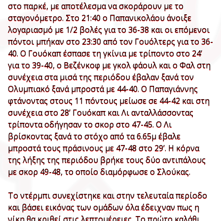
στο παρκέ, με αποτέλεσμα να σκοράρουν με το
σταγονόμετρο. Στο 21:40 ο Παπανικολάου άνοιξε
λογαριασμό με 1/2 βολές για το 36-38 και οι επόμενοι
πόντοι μπήκαν στο 23:30 από τον Γουόλτερς για το 36-
40. Ο Γουόκαπ έσπασε τη γκίνια με τρίποντο στο 24’
για το 39-40, ο Βεζένκοφ με γκολ φάουλ και ο Φαλ στη
συνέχεια στα μισά της περιόδου έβαλαν ξανά τον
Ολυμπιακό ξανά μπροστά με 44-40. Ο Παπαγιάννης
φτάνοντας στους 11 πόντους μείωσε σε 44-42 και στη
συνέχεια στο 28’ Γουόκαπ και Λι ανταλλάσσοντας
τρίποντα οδήγησαν το σκορ στο 47-45. Ο Λι
βρίσκοντας ξανά το στόχο από τα 6.65μ έβαλε
μπροστά τους πράσινους με 47-48 στο 29’. Η κόρνα
της λήξης της περιόδου βρήκε τους δύο αντιπάλους
με σκορ 49-48, το οποίο διαμόρφωσε ο Σλούκας.
Το ντέρμπι συνεχίστηκε και στην τελευταία περίοδο
και βάσει εικόνας των ομάδων όλα έδειχναν πως η
νίκη θα κριθεί στις λεπτομέρειες. Το πρώτο καλάθι