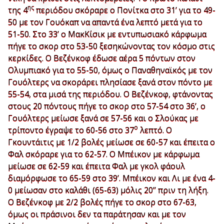
ης
της 4
περιόδου σκόραρε ο Πονίτκα στο 31’ για το 49-
50 με τον Γουόκαπ να απαντά ένα λεπτό μετά για το
51-50. Στο 33’ ο ΜακΚίσικ με εντυπωσιακό κάρφωμα
πήγε το σκορ στο 53-50 ξεσηκώνοντας τον κόσμο στις
κερκίδες. Ο Βεζένκοφ έδωσε αέρα 5 πόντων στον
Ολυμπιακό για το 55-50, όμως ο Παναθηναϊκός με τον
Γουόλτερς να σκοράρει πλησίασε ξανά στον πόντο με
55-54, στα μισά της περιόδου. Ο Βεζένκοφ, φτάνοντας
στους 20 πόντους πήγε το σκορ στο 57-54 στο 36’, ο
Γουόλτερς μείωσε ξανά σε 57-56 και ο Σλούκας με
ο
τρίποντο έγραψε το 60-56 στο 37
λεπτό. Ο
Γκουντάιτις με 1/2 βολές μείωσε σε 60-57 και έπειτα ο
Φαλ σκόραρε για το 62-57. Ο Μπέικον με κάρφωμα
μείωσε σε 62-59 και έπειτα Φαλ με γκολ φάουλ
διαμόρφωσε το 65-59 στο 39’. Μπέικον και Λι με ένα 4-
0 μείωσαν στο καλάθι (65-63) μόλις 20’’ πριν τη λήξη.
Ο Βεζένκοφ με 2/2 βολές πήγε το σκορ στο 67-63,
όμως οι πράσινοι δεν τα παράτησαν και με τον