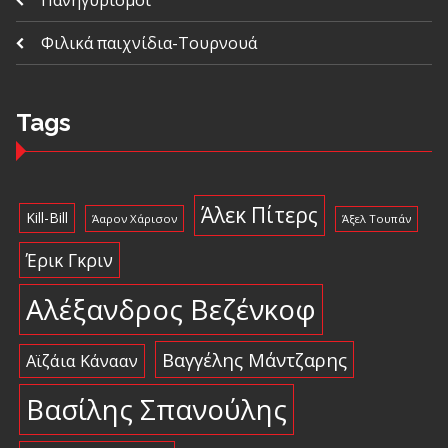
Φιλικά παιχνίδια-Τουρνουά
Tags
Άλεκ Πίτερς
Kill-Bill
Άαρον Χάρισον
Άξελ Τουπάν
Έρικ Γκριν
Αλέξανδρος Βεζένκοφ
Βαγγέλης Μάντζαρης
Αϊζάια Κάνααν
Βασίλης Σπανούλης