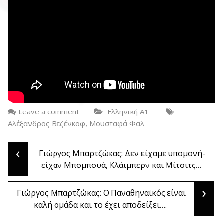
Leave a comment
Ελληνική Α1
,
Αλέξανδρος Βεζένκοφ
Μουσταφά Φαλ
‹
Post
Γιώργος Μπαρτζώκας: Δεν είχαμε υπομονή-
είχαν Μπομπουά, Κλάιμπερν και Μίτσιτς…
navigation
›
Γιώργος Μπαρτζώκας: Ο Παναθηναϊκός είναι
καλή ομάδα και το έχει αποδείξει….