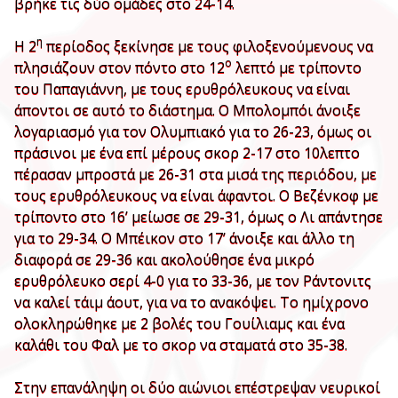
βρήκε τις δύο ομάδες στο 24-14.
η
Η 2
περίοδος ξεκίνησε με τους φιλοξενούμενους να
ο
πλησιάζουν στον πόντο στο 12
λεπτό με τρίποντο
του Παπαγιάννη, με τους ερυθρόλευκους να είναι
άποντοι σε αυτό το διάστημα. Ο Μπολομπόι άνοιξε
λογαριασμό για τον Ολυμπιακό για το 26-23, όμως οι
πράσινοι με ένα επί μέρους σκορ 2-17 στο 10λεπτο
πέρασαν μπροστά με 26-31 στα μισά της περιόδου, με
τους ερυθρόλευκους να είναι άφαντοι. Ο Βεζένκοφ με
τρίποντο στο 16’ μείωσε σε 29-31, όμως ο Λι απάντησε
για το 29-34. Ο Μπέικον στο 17’ άνοιξε και άλλο τη
διαφορά σε 29-36 και ακολούθησε ένα μικρό
ερυθρόλευκο σερί 4-0 για το 33-36, με τον Ράντονιτς
να καλεί τάιμ άουτ, για να το ανακόψει. Το ημίχρονο
ολοκληρώθηκε με 2 βολές του Γουίλιαμς και ένα
καλάθι του Φαλ με το σκορ να σταματά στο 35-38.
Στην επανάληψη οι δύο αιώνιοι επέστρεψαν νευρικοί