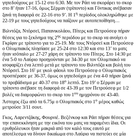
γηπεδούχους με 15-12 στο 6:30. Με τον Ράιτ να σκοράρει το σκορ
στο 8’ ήταν 17-16, όμως Σέρμαν (τρίποντο) και Γόντικας ανέβασαν
η
ξανά τη διαφορά σε 22-16 στο 9’. Η 1
περίοδος ολοκληρώθηκε με
22-19 με τους γηπεδούχους να παίζουν με αυτοπεποίθηση…
Βιλντόζα, Ντόρσεϊ, Παπανικολάου, Πίτερς και Πετρούσεφ πήραν
ης
θέσεις για το ξεκίνημα της 2
περιόδου με το σκορ να ανοίγει ο
Γκρίφιν με τρίποντο για το 25-19. Με τους Ντόρσεϊ και Πετρούσεφ
ο Ολυμπιακός πλησίασε με 25-24 στο 12:30 και στο 13’ το ματς
ήταν ισόπαλο με 27-27 χάρη σε τρίποντο του Πίτερς. Στο 14:30 με
ένα 5-0 το Λαύριο προηγούνταν με 34-30 με τον Ολυμπιακό να
ισοφαρίζει ένα λεπτό μετά με τρίποντο του Βιλντόζα και βολή του
Ντόρσεϊ. Στο 16′ με γκολ φάουλ του Πετρούσεφ ο Ολυμπιακός
προσπέρασε με 36-37, όμως οι γηπεδούχοι με ένα 4-0 πήραν ξανά
ο
το προβάδισμα με 40-37 στο 18
λεπτό. Στο 19’ ο Σέρμαν με
τρίποντο ανέβασε τη διαφορά σε 43-39 με τον Πετρούσεφ με 1/2
ου
βολές να διαμορφώνει το σκορ του 1
ημιχρόνου σε 43-40.
ο
Άστοχος έξω από τα 6.75μ ο Ολυμπιακός στο 1
μέρος καθώς
μετρούσε 3/11 σουτ.
Γκος, Λαρεντζάκης, Φουρνιέ. Βεζένκοφ και Ράιτ πήραν θέσεις για
την επανεκκίνηση με την εικόνα του ματς να παραμένει ίδια. Οι
ερυθρόλευκοι ήταν μακριά από τον καλό τους εαυτό με
αποτέλεσμα να δίνουν δικαίωμα στο Λαύριο να πιστεύει σε μία