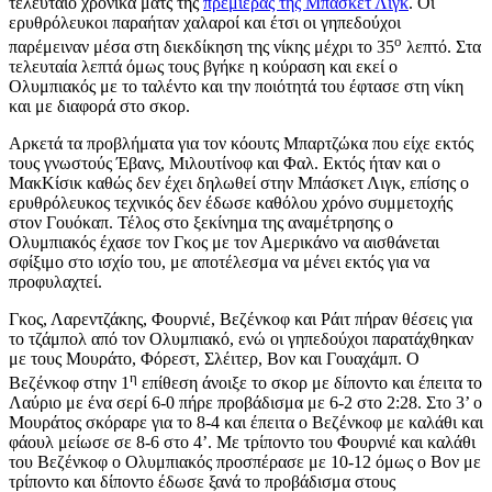
τελευταίο χρονικά ματς της
πρεμιέρας της Μπάσκετ Λιγκ
. Οι
ερυθρόλευκοι παραήταν χαλαροί και έτσι οι γηπεδούχοι
ο
παρέμειναν μέσα στη διεκδίκηση της νίκης μέχρι το 35
λεπτό. Στα
τελευταία λεπτά όμως τους βγήκε η κούραση και εκεί ο
Ολυμπιακός με το ταλέντο και την ποιότητά του έφτασε στη νίκη
και με διαφορά στο σκορ.
Αρκετά τα προβλήματα για τον κόουτς Μπαρτζώκα που είχε εκτός
τους γνωστούς Έβανς, Μιλουτίνοφ και Φαλ. Εκτός ήταν και ο
ΜακΚίσικ καθώς δεν έχει δηλωθεί στην Μπάσκετ Λιγκ, επίσης ο
ερυθρόλευκος τεχνικός δεν έδωσε καθόλου χρόνο συμμετοχής
στον Γουόκαπ. Τέλος στο ξεκίνημα της αναμέτρησης ο
Ολυμπιακός έχασε τον Γκος με τον Αμερικάνο να αισθάνεται
σφίξιμο στο ισχίο του, με αποτέλεσμα να μένει εκτός για να
προφυλαχτεί.
Γκος, Λαρεντζάκης, Φουρνιέ, Βεζένκοφ και Ράιτ πήραν θέσεις για
το τζάμπολ από τον Ολυμπιακό, ενώ οι γηπεδούχοι παρατάχθηκαν
με τους Μουράτο, Φόρεστ, Σλέιτερ, Βον και Γουαχάμπ. Ο
η
Βεζένκοφ στην 1
επίθεση άνοιξε το σκορ με δίποντο και έπειτα το
Λαύριο με ένα σερί 6-0 πήρε προβάδισμα με 6-2 στο 2:28. Στο 3’ ο
Μουράτος σκόραρε για το 8-4 και έπειτα ο Βεζένκοφ με καλάθι και
φάουλ μείωσε σε 8-6 στο 4’. Με τρίποντο του Φουρνιέ και καλάθι
του Βεζένκοφ ο Ολυμπιακός προσπέρασε με 10-12 όμως ο Βον με
τρίποντο και δίποντο έδωσε ξανά το προβάδισμα στους