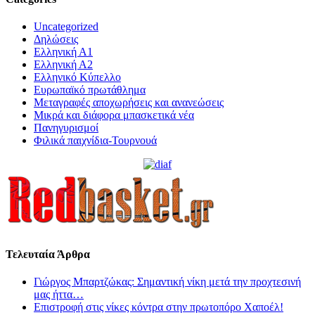
Uncategorized
Δηλώσεις
Ελληνική Α1
Ελληνική Α2
Ελληνικό Κύπελλο
Ευρωπαϊκό πρωτάθλημα
Μεταγραφές αποχωρήσεις και ανανεώσεις
Μικρά και διάφορα μπασκετικά νέα
Πανηγυρισμοί
Φιλικά παιχνίδια-Τουρνουά
Τελευταία Άρθρα
Γιώργος Μπαρτζώκας: Σημαντική νίκη μετά την προχτεσινή
μας ήττα…
Επιστροφή στις νίκες κόντρα στην πρωτοπόρο Χαποέλ!