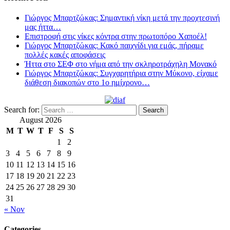
Γιώργος Μπαρτζώκας: Σημαντική νίκη μετά την προχτεσινή
μας ήττα…
Επιστροφή στις νίκες κόντρα στην πρωτοπόρο Χαποέλ!
Γιώργος Μπαρτζώκας: Κακό παιχνίδι για εμάς, πήραμε
πολλές κακές αποφάσεις
Ήττα στο ΣΕΦ στο νήμα από την σκληροτράχηλη Μονακό
Γιώργος Μπαρτζώκας: Συγχαρητήρια στην Μύκονο, είχαμε
διάθεση διακοπών στο 1ο ημίχρονο…
Search for:
August 2026
M
T
W
T
F
S
S
1
2
3
4
5
6
7
8
9
10
11
12
13
14
15
16
17
18
19
20
21
22
23
24
25
26
27
28
29
30
31
« Nov
Categories