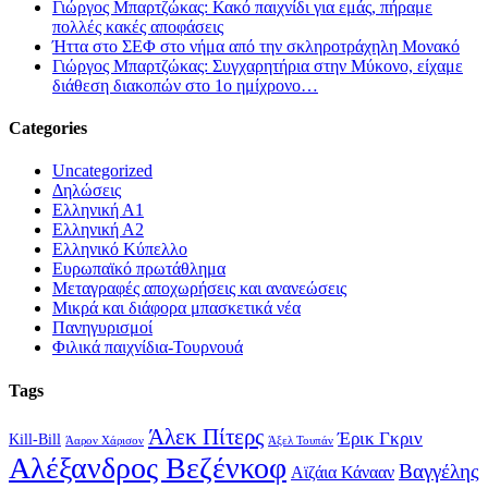
Γιώργος Μπαρτζώκας: Κακό παιχνίδι για εμάς, πήραμε
πολλές κακές αποφάσεις
Ήττα στο ΣΕΦ στο νήμα από την σκληροτράχηλη Μονακό
Γιώργος Μπαρτζώκας: Συγχαρητήρια στην Μύκονο, είχαμε
διάθεση διακοπών στο 1ο ημίχρονο…
Categories
Uncategorized
Δηλώσεις
Ελληνική Α1
Ελληνική Α2
Ελληνικό Κύπελλο
Ευρωπαϊκό πρωτάθλημα
Μεταγραφές αποχωρήσεις και ανανεώσεις
Μικρά και διάφορα μπασκετικά νέα
Πανηγυρισμοί
Φιλικά παιχνίδια-Τουρνουά
Tags
Άλεκ Πίτερς
Έρικ Γκριν
Kill-Bill
Άαρον Χάρισον
Άξελ Τουπάν
Αλέξανδρος Βεζένκοφ
Βαγγέλης
Αϊζάια Κάνααν