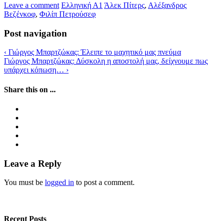
Leave a comment
Ελληνική Α1
Άλεκ Πίτερς
,
Αλέξανδρος
Βεζένκοφ
,
Φιλίπ Πετρούσεφ
Post navigation
‹
Γιώργος Μπαρτζώκας: Έλειπε το μαχητικό μας πνεύμα
Γιώργος Μπαρτζώκας: Δύσκολη η αποστολή μας, δείχνουμε πως
υπάρχει κόπωση…
›
Share this on ...
Leave a Reply
You must be
logged in
to post a comment.
Recent Posts