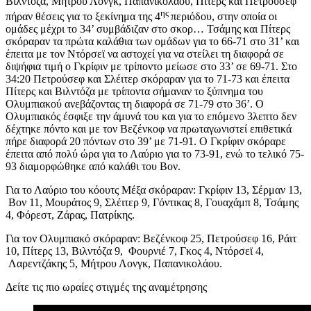
Βιλντόζα, Μήτρου Λονγκ, Παπανικολάου, Πίτερς και Πετρούσεφ
ης
πήραν θέσεις για το ξεκίνημα της 4
περιόδου, στην οποία οι
ομάδες μέχρι το 34’ συμβάδιζαν στο σκορ… Τσάμης και Πίτερς
σκόραραν τα πρώτα καλάθια των ομάδων για το 66-71 στο 31’ και
έπειτα με τον Ντόρσεϊ να αστοχεί για να στείλει τη διαφορά σε
διψήφια τιμή ο Γκρίφιν με τρίποντο μείωσε στο 33’ σε 69-71. Στο
34:20 Πετρούσεφ και Σλέιτερ σκόραραν για το 71-73 και έπειτα
Πίτερς και Βιλντόζα με τρίποντα σήμαναν το ξύπνημα του
Ολυμπιακού ανεβάζοντας τη διαφορά σε 71-79 στο 36’. Ο
Ολυμπιακός έσφιξε την άμυνά του και για το επόμενο 3λεπτο δεν
δέχτηκε πόντο και με τον Βεζένκοφ να πρωταγωνιστεί επιθετικά
πήρε διαφορά 20 πόντων στο 39’ με 71-91. Ο Γκρίφιν σκόραρε
έπειτα από πολύ ώρα για το Λαύριο για το 73-91, ενώ το τελικό 75-
93 διαμορφώθηκε από καλάθι του Βον.
Για το Λαύριο του κόουτς Μέξα σκόραραν: Γκρίφιν 13, Σέρμαν 13,
Βον 11, Μουράτος 9, Σλέιτερ 9, Γόντικας 8, Γουαχάμπ 8, Τσάμης
4, Φόρεστ, Ζάρας, Πατρίκης.
Για τον Ολυμπιακό σκόραραν: Βεζένκοφ 25, Πετρούσεφ 16, Ράιτ
10, Πίτερς 13, Βιλντόζα 9, Φουρνιέ 7, Γκος 4, Ντόρσεϊ 4,
Λαρεντζάκης 5, Μήτρου Λονγκ, Παπανικολάου.
Δείτε τις πιο ωραίες στιγμές της αναμέτρησης