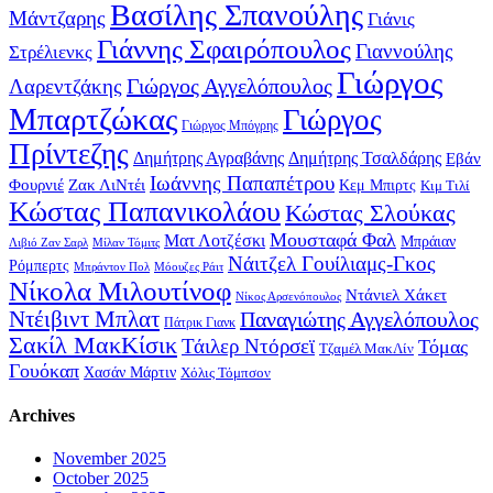
Βασίλης Σπανούλης
Μάντζαρης
Γιάνις
Γιάννης Σφαιρόπουλος
Γιαννούλης
Στρέλιενκς
Γιώργος
Γιώργος Αγγελόπουλος
Λαρεντζάκης
Μπαρτζώκας
Γιώργος
Γιώργος Μπόγρης
Πρίντεζης
Δημήτρης Αγραβάνης
Δημήτρης Τσαλδάρης
Εβάν
Ιωάννης Παπαπέτρου
Φουρνιέ
Ζακ ΛιΝτέι
Κεμ Μπιρτς
Κιμ Τιλί
Κώστας Παπανικολάου
Κώστας Σλούκας
Μουσταφά Φαλ
Ματ Λοτζέσκι
Μπράιαν
Λιβιό Ζαν Σαρλ
Μίλαν Τόμιτς
Νάιτζελ Γουίλιαμς-Γκος
Ρόμπερτς
Μπράντον Πολ
Μόουζες Ράιτ
Νίκολα Μιλουτίνοφ
Ντάνιελ Χάκετ
Νίκος Αρσενόπουλος
Ντέιβιντ Μπλατ
Παναγιώτης Αγγελόπουλος
Πάτρικ Γιανκ
Σακίλ ΜακΚίσικ
Τάιλερ Ντόρσεϊ
Τόμας
Τζαμέλ ΜακΛίν
Γουόκαπ
Χασάν Μάρτιν
Χόλις Τόμπσον
Archives
November 2025
October 2025