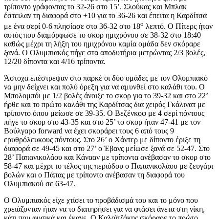
τρίποντο γράφοντας το 32-26 στο 15’. Σλούκας και Μπλακ
έστειλαν τη διαφορά στο +10 για το 36-26 και έπειτα η Καρδίτσα
ο
με ένα σερί 0-6 πλησίασε στο 36-32 στο 18
λεπτό. Ο Πίτερς ήταν
αυτός που διαμόρφωσε το σκορ ημιχρόνου σε 38-32 στο 18:40
καθώς μέχρι τη λήξη του ημιχρόνου καμία ομάδα δεν σκόραρε
ξανά. Ο Ολυμπιακός πήγε στα αποδυτήρια μετρώντας 2/3 βολές,
12/20 δίποντα και 4/16 τρίποντα.
Άστοχα επέστρεψαν στο παρκέ οι δύο ομάδες με τον Ολυμπιακό
να μην δείχνει και πολύ όρεξη για να αμυνθεί στο καλάθι του. Ο
Μπολομπόι με 1/2 βολές άνοιξε το σκορ για το 39-32 και στο 22’
ήρθε και το πρώτο καλάθι της Καρδίτσας δια χειρός Γκάλινατ με
τρίποντο όπου μείωσε σε 39-35. Ο Βεζένκοφ με 4 σερί πόντους
πήγε το σκορ στο 43-35 και στο 25’ το σκορ ήταν 47-41 με τον
Βούλγαρο forward να έχει σκοράρει τους 6 από τους 9
ερυθρόλευκους πόντους. Στο 26’ ο Χάντερ με δίποντο έριξε τη
διαφορά σε 49-45 και στο 27’ ο Έβανς μείωσε ξανά σε 52-47. Στο
28’ Παπανικολάου και Κάνααν με τρίποντα ανέβασαν το σκορ στο
58-47 και μέχρι το τέλος της περιόδου ο Παπανικολάου με ζευγάρι
βολών και ο Πάπας με τρίποντο ανέβασαν τη διαφορά του
Ολυμπιακού σε 63-47.
Ο Ολυμπιακός είχε χτίσει το προβάδισμά του και το μόνο που
χρειάζονταν ήταν να το διατηρήσει για να φτάσει άνετα στη νίκη,
κάτι που φυσικά και έκανε. Ο Καλαϊτζάκης σκόραρε το πρώτο