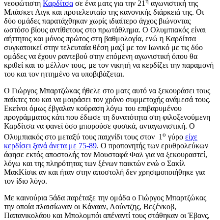
η
νεοφώτιστη
Καρδίτσα
σε ένα ματς για την 21
αγωνιστική της
Μπάσκετ Λιγκ και προτελευταίο της κανονικής διάρκειά της. Οι
δύο ομάδες παρατάχθηκαν χωρίς ιδιαίτερο άγχος βιώνοντας
ωστόσο βίους αντίθετους στο πρωτάθλημα. Ο Ολυμπιακός είναι
αήττητος και μόνος πρώτος στη βαθμολογία, ενώ η Καρδίτσα
συγκατοικεί στην τελευταία θέση μαζί με τον Ιωνικό με τις δύο
ομάδες να έχουν ραντεβού στην επόμενη αγωνιστική όπου θα
κριθεί και το μέλλον τους, με τον νικητή να κερδίζει την παραμονή
του και τον ηττημένο να υποβιβάζεται.
Ο Γιώργος Μπαρτζώκας ήθελε στο ματς αυτό να ξεκουράσει τους
παίκτες του και να μοιράσει τον χρόνο συμμετοχής ανάμεσά τους.
Εκείνοι όμως έβγαλαν κούραση λόγω του επιβαρυμένου
προγράμματος κάτι που έδωσε τη δυνατότητα στη φιλοξενούμενη
Καρδίτσα να φανεί όσο μπορούσε φυσικά, ανταγωνιστική. Ο
ο
Ολυμπιακός στο μεταξύ τους παιχνίδι τους στον 1
γύρο
είχε
κερδίσει ξανά άνετα με 75-89
. Ο προπονητής των ερυθρολεύκων
άφησε εκτός αποστολής τον Μουσταφά Φαλ για να ξεκουραστεί,
λόγω και της πληρότητας των ξένων παικτών ενώ ο Σακίλ
ΜακΚίσικ αν και ήταν στην αποστολή δεν χρησιμοποιήθηκε για
τον ίδιο λόγο.
Με καινούρια 5άδα παρέταξε την ομάδα ο Γιώργος Μπαρτζώκας
την οποία πλαισίωναν οι Κάνααν, Λούντζης, Βεζένκοβ,
Παπανικολάου και Μπολομπόι απέναντί τους στάθηκαν οι Έβανς,