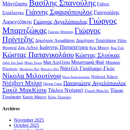
Βασίλης Σπανούλης
Μάντζαρης
Γιάνις
Γιάννης Σφαιρόπουλος
Γιαννούλης
Στρέλιενκς
Γιώργος
Γιώργος Αγγελόπουλος
Λαρεντζάκης
Μπαρτζώκας
Γιώργος
Γιώργος Μπόγρης
Πρίντεζης
Δημήτρης Αγραβάνης
Δημήτρης Τσαλδάρης
Εβάν
Ιωάννης Παπαπέτρου
Φουρνιέ
Ζακ ΛιΝτέι
Κεμ Μπιρτς
Κιμ Τιλί
Κώστας Παπανικολάου
Κώστας Σλούκας
Μουσταφά Φαλ
Ματ Λοτζέσκι
Μπράιαν
Λιβιό Ζαν Σαρλ
Μίλαν Τόμιτς
Νάιτζελ Γουίλιαμς-Γκος
Ρόμπερτς
Μπράντον Πολ
Μόουζες Ράιτ
Νίκολα Μιλουτίνοφ
Ντάνιελ Χάκετ
Νίκος Αρσενόπουλος
Ντέιβιντ Μπλατ
Παναγιώτης Αγγελόπουλος
Πάτρικ Γιανκ
Σακίλ ΜακΚίσικ
Τάιλερ Ντόρσεϊ
Τόμας
Τζαμέλ ΜακΛίν
Γουόκαπ
Χασάν Μάρτιν
Χόλις Τόμπσον
Archives
November 2025
October 2025