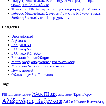
Γιώργος Μπαρτζώκας: Κακό παιχνίδι για εμάς, πήραμε
πολλές κακές αποφάσεις
Ήττα στο ΣΕΦ στο νήμα από την σκληροτράχηλη Μονακό
Γιώργος Μπαρτζώκας: Συγχαρητήρια στην Μύκονο, είχαμε
διάθεση διακοπών στο 1ο ημίχρονο…
Categories
Uncategorized
Δηλώσεις
Ελληνική Α1
Ελληνική Α2
Ελληνικό Κύπελλο
Ευρωπαϊκό πρωτάθλημα
Μεταγραφές αποχωρήσεις και ανανεώσεις
Μικρά και διάφορα μπασκετικά νέα
Πανηγυρισμοί
Φιλικά παιχνίδια-Τουρνουά
Tags
Άλεκ Πίτερς
Έρικ Γκριν
Kill-Bill
Άαρον Χάρισον
Άξελ Τουπάν
Αλέξανδρος Βεζένκοφ
Βαγγέλης
Αϊζάια Κάνααν