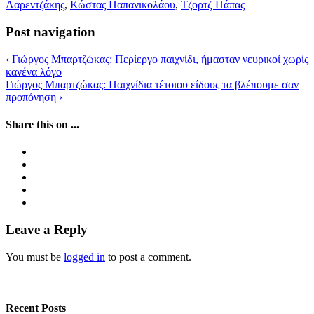
Λαρεντζάκης
,
Κώστας Παπανικολάου
,
Τζορτζ Πάπας
Post navigation
‹
Γιώργος Μπαρτζώκας: Περίεργο παιχνίδι, ήμασταν νευρικοί χωρίς
κανένα λόγο
Γιώργος Μπαρτζώκας: Παιχνίδια τέτοιου είδους τα βλέπουμε σαν
προπόνηση
›
Share this on ...
Leave a Reply
You must be
logged in
to post a comment.
Recent Posts