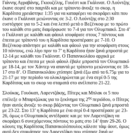
Γιάννης Αγραβάνης, Γκιουζέλης, Γουέστ και Γκάλινατ. Ο Λούντζης
έκανε σεφτέ στο παιχνίδι και με τρίποντο άνοιξε το σκορ, η
Καρδίτσα χρειάστηκε 1:35 για να καταφέρει να σκοράρει κάτι που
έκανε ο Γκάλινατ μειώνοντας σε 3-2. Ο Λούντζης στο 2:30
ευστόχησε για το 5-2 και ένα λεπτό μετά ο Βεζένκοφ με το πρώτο
του καλάθι στο ματς διαμόρφωσε το 7-4 για τον Ολυμπιακό. Στο 4’
ο Γκάλινατ με καλάθι και φάουλ ισοφάρισε στους 7 πόντους και
έπειτα με τρίποντό του η Καρδίτσα προσπέρασε με 7-10. Ο
Βεζένκοφ απάντησε με καλάθι και φάουλ για την ισοφάριση στους
10 πόντους, ενώ λίγο πριν το 7’ η Καρδίτσα ήταν ξανά μπροστά με
12-14 με καλάθι του Γκάλινατ. Ο Παπανικολάου αρχικά με
τρίποντο και έπειτα με γκολ φάουλ έβαλε μπροστά τον Ολυμπιακό
με 18-14, με τον Χάντερ να απαντά με τρίποντο μειώνοντας σε 18-
17 στο 8’. Ο Παπανικολάου χτύπησε ξανά έξω από τα 6.75μ για το
21-17 με την περίοδο να ολοκληρώνεται με ένα σερί 0-5 της
Καρδίτσας και το σκορ να σταματά στο ανέλπιστο 21-22.
Σλούκας, Γουόκαπ, Λαρεντζάκης, Πίτερς και Μπλακ οι 5 που
ης
επέλεξε ο Μπαρτζώκας για το ξεκίνημα της 2
περιόδου, ο Πίτερς
ήταν αυτός άνοιξε το σκορ βάζοντας τον Ολυμπιακό ξανά μπροστά
με 23-22. Στο 13’ η Καρδίτσα με ένα σερί 0-4 προσπέρασε με 23-
26, όμως ο Ολυμπιακός αντέδρασε και με τον Λαρεντζάκη να
σκοράρει 6 συνεχόμενους πόντους το ματς στο 14’ ήταν 29-26. Ο
κόουτς της Καρδίτσας Παπανικολόπουλος κάλεσε τάιμ άουτ, όμως
αυτό δεν σταμάτησε τον Λαρεντζάκη που χτύπησε ξανά με