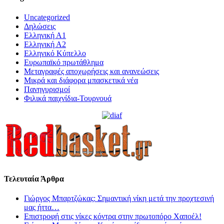
Uncategorized
Δηλώσεις
Ελληνική Α1
Ελληνική Α2
Ελληνικό Κύπελλο
Ευρωπαϊκό πρωτάθλημα
Μεταγραφές αποχωρήσεις και ανανεώσεις
Μικρά και διάφορα μπασκετικά νέα
Πανηγυρισμοί
Φιλικά παιχνίδια-Τουρνουά
Τελευταία Άρθρα
Γιώργος Μπαρτζώκας: Σημαντική νίκη μετά την προχτεσινή
μας ήττα…
Επιστροφή στις νίκες κόντρα στην πρωτοπόρο Χαποέλ!