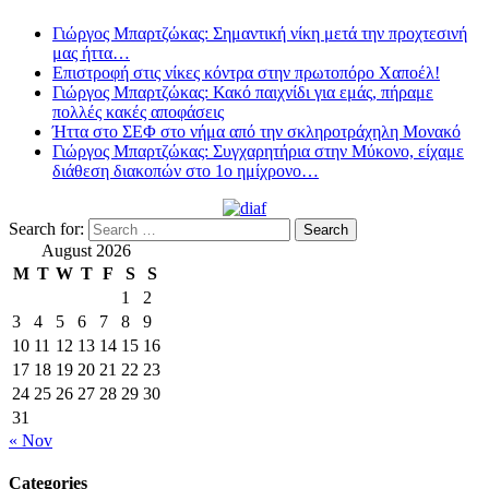
Γιώργος Μπαρτζώκας: Σημαντική νίκη μετά την προχτεσινή
μας ήττα…
Επιστροφή στις νίκες κόντρα στην πρωτοπόρο Χαποέλ!
Γιώργος Μπαρτζώκας: Κακό παιχνίδι για εμάς, πήραμε
πολλές κακές αποφάσεις
Ήττα στο ΣΕΦ στο νήμα από την σκληροτράχηλη Μονακό
Γιώργος Μπαρτζώκας: Συγχαρητήρια στην Μύκονο, είχαμε
διάθεση διακοπών στο 1ο ημίχρονο…
Search for:
August 2026
M
T
W
T
F
S
S
1
2
3
4
5
6
7
8
9
10
11
12
13
14
15
16
17
18
19
20
21
22
23
24
25
26
27
28
29
30
31
« Nov
Categories