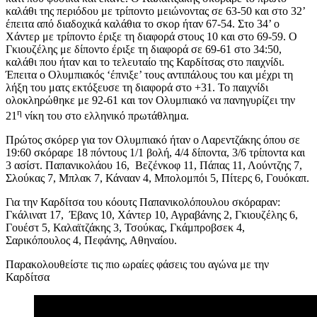
καλάθι της περιόδου με τρίποντο μειώνοντας σε 63-50 και στο 32’
έπειτα από διαδοχικά καλάθια το σκορ ήταν 67-54. Στο 34’ ο
Χάντερ με τρίποντο έριξε τη διαφορά στους 10 και στο 69-59. Ο
Γκιουζέλης με δίποντο έριξε τη διαφορά σε 69-61 στο 34:50,
καλάθι που ήταν και το τελευταίο της Καρδίτσας στο παιχνίδι.
Έπειτα ο Ολυμπιακός ‘έπνιξε’ τους αντιπάλους του και μέχρι τη
λήξη του ματς εκτόξευσε τη διαφορά στο +31. Το παιχνίδι
ολοκληρώθηκε με 92-61 και τον Ολυμπιακό να πανηγυρίζει την
η
21
νίκη του στο ελληνικό πρωτάθλημα.
Πρώτος σκόρερ για τον Ολυμπιακό ήταν ο Λαρεντζάκης όπου σε
19:60 σκόραρε 18 πόντους 1/1 βολή, 4/4 δίποντα, 3/6 τρίποντα και
3 ασίστ. Παπανικολάου 16, Βεζένκοφ 11, Πάπας 11, Λούντζης 7,
Σλούκας 7, Μπλακ 7, Κάνααν 4, Μπολομπόι 5, Πίτερς 6, Γουόκαπ.
Για την Καρδίτσα του κόουτς Παπανικολόπουλου σκόραραν:
Γκάλινατ 17, Έβανς 10, Χάντερ 10, Αγραβάνης 2, Γκιουζέλης 6,
Γουέστ 5, Καλαϊτζάκης 3, Τσούκας, Γκάμπροβσεκ 4,
Σαρικόπουλος 4, Πεφάνης, Αθηναίου.
Παρακολουθείστε τις πιο ωραίες φάσεις του αγώνα με την
Καρδίτσα