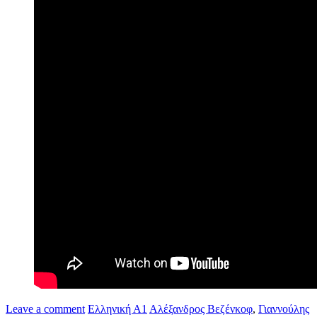
Leave a comment
Ελληνική Α1
Αλέξανδρος Βεζένκοφ
,
Γιαννούλης