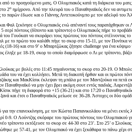
ι από το προηγούμενο ματς. Ο Ολυμπιακός κατά τη διάρκεια του ματ
ο
στο 2
ημίχρονο. Από την πλευρά του ο Παναθηναϊκός δεν να αντιμε
 το παρών έδωσε και ο Γιάννης Αντετοκούνμπο με τον αδελφό του Άλ
αι Φαλ ξεκίνησε ο Ολυμπιακός ενώ απέναντί τους παρατάχθηκαν οι Λ
5 σερί πόντους (δίποντο και τρίποντο) ο Ολυμπιακός πήρε το προβάδ
ρά του Γουόκαπ να σκοράρει τους πρώτους του πόντους στέλνοντας το σ
 Φαλ με το πρώτο του καλάθι πήγε το σκορ στο 15-11, με τον Πονίτκα 
ς (18-16) και στο 9’ ο Μπαρτζώκας ζήτησε challenge για ένα κόψιμο τ
ος έληξε με 18-19, σκορ το οποίο διαμόρφωσε ο Λι με τρίποντο, βά
Σλούκας με βολές στο 11:45 πηγαίνοντας το σκορ στο 20-19. Ο Μπολ
μάδα του να έχει κολλήσει. Μετά τη διακοπή ήρθαν και οι πρώτοι πόντ
ντζάκης και ΜακΚίσικ έκλεψαν τη μπάλα με τον Μαντζούκα να πετά εκ
ον Παναθηναϊκό να μην έχει βρει ακόμη σουτ εντός παιδιάς. Λαρεντζ
σικ πήγε τη διαφορά στο +15 (36-21) και στο 17:20 ο Παναθηναϊκός
ξανά και έτσι ο Παναθηναϊκός μείωσε σε 36-28. Άστοχες οι δύο ομάδ
ύ για την επανεκκίνηση, με τον Κώστα Παπανικολάου να μένει εκτός 
ρί 0-9. Ο Λούντζης σκόραρε του πρώτους πόντους του Ολυμπιακού για
νέο τρίποντο εκτόξευσε το σκορ σε 44-30 στο 23’. Στο 25’ ο Σλούκας 
θηκε με 57-41, με τον Ολυμπιακό να έχει ξεκάθαρα το πάνω χέρι στο