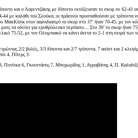
ρίποντο και ο Λαρεντζάκης με δίποντο εκτόξευσαν το σκορ σε 62-41 
 64-44 με καλάθι του Σλούκα, οι πράσινοι προσπαθούσαν με τρίποντα 
του ΜακΚίσικ στον αιφνιδιασμό το σκορ στο 37’ ήταν 70-45, με τον κ
ματς να οδεύει για ερυθρόλευκο περίπατο… Στο 39’ το σκορ ήταν 75-5
λικό 75-52, με τον Ολυμπιακό να κάνει άνετα το 2-1 στη σειρά των τ
ώντας 2/2 βολές, 3/3 δίποντα και 2/7 τρίποντα, 7 ασίστ και 2 κλεψί
ι 4, Πίτερς 3.
3, Πονίτκα 6, Γκουντάιτις 7, Μποχωρίδης 1, Αγραβάνης 4, Π. Καλαϊτζά