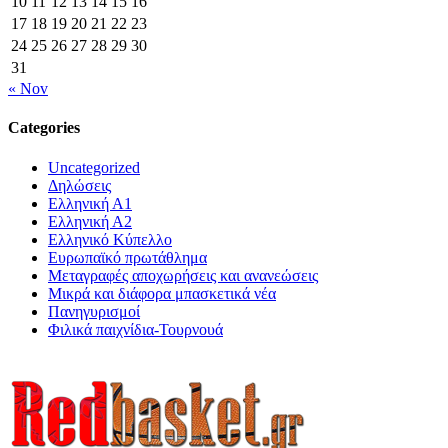
10
11
12
13
14
15
16
17
18
19
20
21
22
23
24
25
26
27
28
29
30
31
« Nov
Categories
Uncategorized
Δηλώσεις
Ελληνική Α1
Ελληνική Α2
Ελληνικό Κύπελλο
Ευρωπαϊκό πρωτάθλημα
Μεταγραφές αποχωρήσεις και ανανεώσεις
Μικρά και διάφορα μπασκετικά νέα
Πανηγυρισμοί
Φιλικά παιχνίδια-Τουρνουά