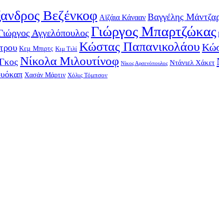
ανδρος Βεζένκοφ
Βαγγέλης Μάντζα
Αϊζάια Κάνααν
Γιώργος Μπαρτζώκας
Γιώργος Αγγελόπουλος
Κώστας Παπανικολάου
Κώσ
τρου
Κεμ Μπιρτς
Κιμ Τιλί
Νίκολα Μιλουτίνοφ
-Γκος
Ντάνιελ Χάκετ
Νίκος Αρσενόπουλος
ουόκαπ
Χασάν Μάρτιν
Χόλις Τόμπσον