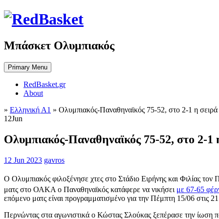
Skip
to
content
Μπάσκετ Ολυμπιακός
Primary Menu
RedBasket.gr
About
»
Ελληνική Α1
»
Ολυμπιακός-Παναθηναϊκός 75-52, στο 2-1 η σειρά
12
Jun
Ολυμπιακός-Παναθηναϊκός 75-52, στο 2-1 
12 Jun 2023
gavros
Ο Ολυμπιακός φιλοξένησε χτες στο Στάδιο Ειρήνης και Φιλίας τον Π
ματς στο ΟΑΚΑ ο Παναθηναϊκός κατάφερε να νικήσει
με 67-65 φέρ
επόμενο ματς είναι προγραμματισμένο για την Πέμπτη 15/06 στις 
Περνώντας στα αγωνιστικά ο Κώστας Σλούκας ξεπέρασε την ίωση που