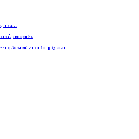
ας ήττα…
 κακές αποφάσεις
άθεση διακοπών στο 1ο ημίχρονο…