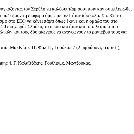
αναγκάζοντας τον Σερέλη να καλέσει τάιμ άουτ πριν καν συμπληρωθεί
να μαζέψουν τη διαφορά όμως με 5/21 ήταν δύσκολο. Στο 35’ το
όσμο στο ΣΕΦ να κάνει πάρτι όπως έκανε και η ομάδα του στο
0 δια χειρός Σλούκα, το οποίο και ήταν και το τελευταίο του
ελικών και τους δύο αιώνιους να ανανεώνουν το ραντεβού τους για
ματα. ΜακΚίσικ 11, Φαλ 11, Γουόκαπ 7 (2 ριμπάουντ, 6 ασίστ),
κης 4, Γ. Καλαϊτζάκης, Γουίλιαμς, Μαντζούκας.