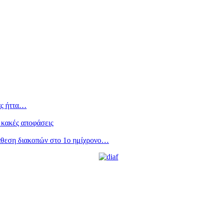
ας ήττα…
 κακές αποφάσεις
άθεση διακοπών στο 1ο ημίχρονο…