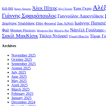
Αλέξ
Άλεκ Πίτερς
Έρικ Γκριν
Kill-Bill
Άαρον Χάρισον
Άξελ Τουπάν
Γιάννης Σφαιρόπουλος
Γιαννούλης Λαρεντζάκης
Ιωάννης Παπαπέ
Δημήτρης Τσαλδάρης
Εβάν Φουρνιέ
Ζακ ΛιΝτέι
Νάιτζελ Γουίλιαμς
Φαλ
Μπράιαν Ρόμπερτς
Μπράντον Πολ
Μόουζες Ράιτ
Σακίλ ΜακΚίσικ
Τάιλερ Ντόρσεϊ
Τόμας Γ
Τζαμέλ ΜακΛίν
Archives
November 2025
October 2025
September 2025
August 2025
July 2025
June 2025
May 2025
April 2025
March 2025
February 2025
January 2025
December 2024