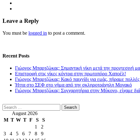
Leave a Reply
You must be
logged in
to post a comment.
Recent Posts
Γιώργος Μπαρτζώκας: Σημαντική νίκη μετά την προχτεσινή μ
Επιστροφή στις νίκες κόντρα στην πρωτοπόρο Χαποέλ!
Γιώργος Μπαρτζώκας: Κακό παιχνίδι για εμάς, πήραμε πολλές
Ήττα στο ΣΕΦ στο νήμα από την σκληροτράχηλη Μονακό
Γιώργος Μπαρτζώκας: Συγχαρητήρια στην Μύκονο, είχαμε δι
Search
for:
August 2026
M
T
W
T
F
S
S
1
2
3
4
5
6
7
8
9