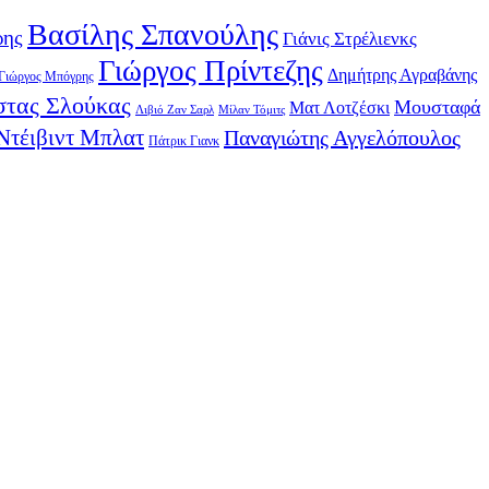
Βασίλης Σπανούλης
ρης
Γιάνις Στρέλιενκς
Γιώργος Πρίντεζης
Δημήτρης Αγραβάνης
Γιώργος Μπόγρης
τας Σλούκας
Μουσταφά
Ματ Λοτζέσκι
Λιβιό Ζαν Σαρλ
Μίλαν Τόμιτς
Ντέιβιντ Μπλατ
Παναγιώτης Αγγελόπουλος
Πάτρικ Γιανκ