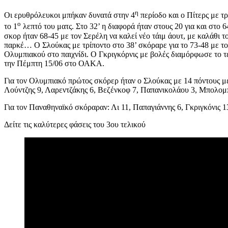
η
Οι ερυθρόλευκοι μπήκαν δυνατά στην 4
περίοδο και ο Πίτερς με τ
ο
το 1
λεπτό του ματς. Στο 32’ η διαφορά ήταν στους 20 για και στο
σκορ ήταν 68-45 με τον Σερέλη να καλεί νέο τάιμ άουτ, με καλάθι 
παρκέ… Ο Σλούκας με τρίποντο στο 38’ σκόραρε για το 73-48 με το 
Ολυμπιακού στο παιχνίδι. Ο Γκριγκόρνις με βολές διαμόρφωσε το τε
την Πέμπτη 15/06 στο ΟΑΚΑ.
Για τον Ολυμπιακό πρώτος σκόρερ ήταν ο Σλούκας με 14 πόντους μετρ
Λούντζης 9, Λαρεντζάκης 6, Βεζένκοφ 7, Παπανικολάου 3, Μπολομπό
Για τον Παναθηναϊκό σκόραραν: Λι 11, Παπαγιάννης 6, Γκριγκόνις 1
Δείτε τις καλύτερες φάσεις του 3ου τελικού