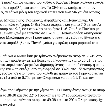
ς ‘έχασε’ και τον αρχηγό του καθώς ο Κώστας Παπανικολάου ένιωσε
τωπίσει προβλήματα απουσιών. Το ΣΕΦ ήταν κατάμεστο με τον
εξ αλλά και μέλη του τεχνικού επιτελείου των Μιλγουόκι Μπακς.
ι, Μποχωρίδης, Γκριγκόνις, Αγραβάνης και Παπαγιάννης. Οι
ισμα πολύ γρήγορα. Ο Βεζένκοφ σκόραρε και για το 7-0 με τον Λι
κορ στο 9-2, ενώ στο 4’ το σκορ ήταν 11-6. Στο 5’ ο Πονίτκα με
να μειώνει ξανά με τρίποντο σε 15-14. Ο Παπανικολάου διατηρούσε
ου Μπολομπόι στον Γκουντάιτις, οι διαιτητές είδαν το βίντεο της
ζοντας παράλληλα τον Παναθηναϊκό για πρώτη φορά μπροστά στο
ομπόι και ο ΜακΚίσικ με τρίποντο ανέβασαν το σκορ σε 25-19 στο
οι των πρασίνων με 2/2 βολές του Γκουντάιτις για το 25-21, με τον
τός παρκέ τον Αμερικάνο δημιουργώντας μία μικρή ένταση, η οποία
άκης και Φαλ εκτόξευσαν τη διαφορά σε 33-21 στο 15’ αναγκάζοντας
 ευστόχησε στο πρώτο του καλάθι με τρίποντο του Γκριγκόρνις για
ες έξω από τα 6.75μ με τον Ολυμπιακό να μετρά 2/11 και τον
λόγω προβλήματος με την γάμπα του. Ο Παπαγιάννης άνοιξε το σκορ
ο
 το 38-30 και στο 22’ ο Γουόκαπ με το 3
ερυθρόλευκο τρίποντο
με τρίποντο πήγε το σκορ στο 49-38 και στο 29’ ο Ολυμπιακός είχε
 παιχνίδι.