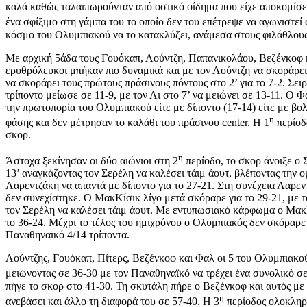
καλά καθώς ταλαιπωρούνταν από οστικό οίδημα που είχε αποκομίσε
ένα σφίξιμο στη γάμπα του το οποίο δεν του επέτρεψε να αγωνιστεί 
κόσμο του Ολυμπιακού να το κατακλύζει, ανάμεσα στους φιλάθλους
Με αρχική 5άδα τους Γουόκαπ, Λούντζη, Παπανικολάου, Βεζένκοφ κ
ερυθρόλευκοι μπήκαν πιο δυναμικά και με τον Λούντζη να σκοράρει 
να σκοράρει τους πρώτους πράσινους πόντους στο 2’ για το 7-2. Σει
τρίποντο μείωσε σε 11-9, με τον Λι στο 7’ να μειώνει σε 13-11. Ο
την πρωτοπορία του Ολυμπιακού είτε με δίποντο (17-14) είτε με βολέ
η
φάσης και δεν μέτρησαν το καλάθι του πράσινου center. Η 1
περίοδ
σκορ.
η
Άστοχα ξεκίνησαν οι δύο αιώνιοι στη 2
περίοδο, το σκορ άνοιξε ο 
13’ αναγκάζοντας τον Σερέλη να καλέσει τάιμ άουτ, βλέποντας την ο
Λαρεντζάκη να απαντά με δίποντο για το 27-21. Στη συνέχεια Λαρε
δεν συνεχίστηκε. Ο ΜακΚίσικ λίγο μετά σκόραρε για το 29-21, με τ
τον Σερέλη να καλέσει τάιμ άουτ. Με εντυπωσιακό κάρφωμα ο ΜακΚί
το 36-24. Μέχρι το τέλος του ημιχρόνου ο Ολυμπιακός δεν σκόραρε 
Παναθηναϊκό 4/14 τρίποντα.
Λούντζης, Γουόκαπ, Πίτερς, Βεζένκοφ και Φαλ οι 5 του Ολυμπιακο
μειώνοντας σε 36-30 με τον Παναθηναϊκό να τρέχει ένα συνολικό σε
πήγε το σκορ στο 41-30. Τη σκυτάλη πήρε ο Βεζένκοφ και αυτός με 
η
ανεβάσει και άλλο τη διαφορά του σε 57-40. Η 3
περίοδος ολοκληρώ