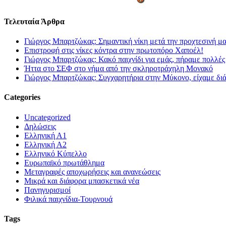
Τελευταία Άρθρα
Γιώργος Μπαρτζώκας: Σημαντική νίκη μετά την προχτεσινή μ
Επιστροφή στις νίκες κόντρα στην πρωτοπόρο Χαποέλ!
Γιώργος Μπαρτζώκας: Κακό παιχνίδι για εμάς, πήραμε πολλές
Ήττα στο ΣΕΦ στο νήμα από την σκληροτράχηλη Μονακό
Γιώργος Μπαρτζώκας: Συγχαρητήρια στην Μύκονο, είχαμε δι
Categories
Uncategorized
Δηλώσεις
Ελληνική Α1
Ελληνική Α2
Ελληνικό Κύπελλο
Ευρωπαϊκό πρωτάθλημα
Μεταγραφές αποχωρήσεις και ανανεώσεις
Μικρά και διάφορα μπασκετικά νέα
Πανηγυρισμοί
Φιλικά παιχνίδια-Τουρνουά
Tags