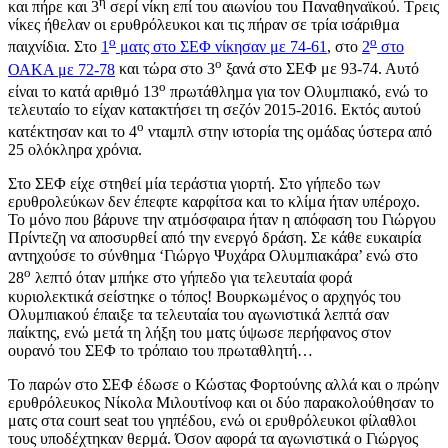
η
και πήρε και 3
σερί νίκη επί του αιωνίου του Παναθηναϊκού. Τρεις
νίκες ήθελαν οι ερυθρόλευκοι και τις πήραν σε τρία ισάριθμα
ο
ο
παιχνίδια. Στο
1
ματς στο ΣΕΦ νίκησαν με 74-61
, στο
2
στο
ο
ΟΑΚΑ με 72-78
και τώρα στο 3
ξανά στο ΣΕΦ με 93-74. Αυτό
ο
είναι το κατά αριθμό 13
πρωτάθλημα για τον Ολυμπιακό, ενώ το
τελευταίο το είχαν κατακτήσει τη σεζόν 2015-2016. Εκτός αυτού
ο
κατέκτησαν και το 4
νταμπλ στην ιστορία της ομάδας ύστερα από
25 ολόκληρα χρόνια.
Στο ΣΕΦ είχε στηθεί μία τεράστια γιορτή. Στο γήπεδο των
ερυθρολεύκων δεν έπεφτε καρφίτσα και το κλίμα ήταν υπέροχο.
Το μόνο που βάρυνε την ατμόσφαιρα ήταν η απόφαση του Γιώργου
Πρίντεζη να αποσυρθεί από την ενεργό δράση. Σε κάθε ευκαιρία
αντηχούσε το σύνθημα ‘Γιώργο Ψυχάρα Ολυμπιακάρα’ ενώ στο
ο
28
λεπτό όταν μπήκε στο γήπεδο για τελευταία φορά
κυριολεκτικά σείστηκε ο τόπος! Βουρκωμένος ο αρχηγός του
Ολυμπιακού έπαιξε τα τελευταία του αγωνιστικά λεπτά σαν
παίκτης, ενώ μετά τη λήξη του ματς ύψωσε περήφανος στον
ουρανό του ΣΕΦ το τρόπαιο του πρωταθλητή…
Το παρών στο ΣΕΦ έδωσε ο Κώστας Φορτούνης αλλά και ο πρώην
ερυθρόλευκος Νίκολα Μιλουτίνοφ και οι δύο παρακολούθησαν το
ματς στα court seat του γηπέδου, ενώ οι ερυθρόλευκοι φίλαθλοι
τους υποδέχτηκαν θερμά. Όσον αφορά τα αγωνιστικά ο Γιώργος