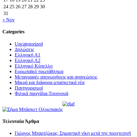
24
25
26
27
28
29
30
31
« Nov
Categories
Uncategorized
Δηλώσεις
Ελληνική Α1
Ελληνική Α2
Ελληνικό Κύπελλο
Ευρωπαϊκό πρωτάθλημα
Μεταγραφές αποχωρήσεις και ανανεώσεις
Μικρά και διάφορα μπασκετικά νέα
Πανηγυρισμοί
Φιλικά παιχνίδια-Τουρνουά
Τελευταία Άρθρα
Γιώργος Μπαρτζώκας: Σημαντική νίκη μετά την προχτεσινή