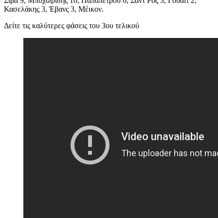
Σίβα 9, Μποχωρίδης 10, Παπαπέτρου 6, Σαντ Ρος 3, Γουάιτ 2,
Κασελάκης 3, Έβανς 3, Μέικον.
Δείτε τις καλύτερες φάσεις του 3ου τελικού