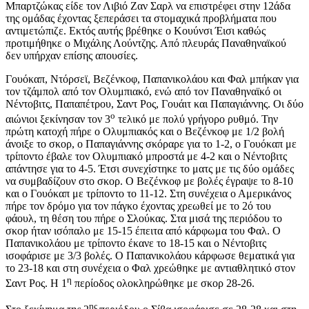
Μπαρτζώκας είδε τον Λιβιό Ζαν Σαρλ να επιστρέφει στην 12άδα
της ομάδας έχοντας ξεπεράσει τα στομαχικά προβλήματα που
αντιμετώπιζε. Εκτός αυτής βρέθηκε ο Κουύνσι Έισι καθώς
προτιμήθηκε ο Μιχάλης Λούντζης. Από πλευράς Παναθηναϊκού
δεν υπήρχαν επίσης απουσίες.
Γουόκαπ, Ντόρσεϊ, Βεζένκοφ, Παπανικολάου και Φαλ μπήκαν για
τον τζάμπολ από τον Ολυμπιακό, ενώ από τον Παναθηναϊκό οι
Νέντοβιτς, Παπαπέτρου, Σαντ Ρος, Γουάιτ και Παπαγιάννης. Οι δύο
ο
αιώνιοι ξεκίνησαν τον 3
τελικό με πολύ γρήγορο ρυθμό. Την
πρώτη κατοχή πήρε ο Ολυμπιακός και ο Βεζένκοφ με 1/2 βολή
άνοιξε το σκορ, ο Παπαγιάννης σκόραρε για το 1-2, ο Γουόκαπ με
τρίποντο έβαλε τον Ολυμπιακό μπροστά με 4-2 και ο Νέντοβιτς
απάντησε για το 4-5. Έτσι συνεχίστηκε το ματς με τις δύο ομάδες
να συμβαδίζουν στο σκορ. Ο Βεζένκοφ με βολές έγραψε το 8-10
και ο Γουόκαπ με τρίποντο το 11-12. Στη συνέχεια ο Αμερικάνος
πήρε τον δρόμο για τον πάγκο έχοντας χρεωθεί με το 2ό του
φάουλ, τη θέση του πήρε ο Σλούκας. Στα μισά της περιόδου το
σκορ ήταν ισόπαλο με 15-15 έπειτα από κάρφωμα του Φαλ. Ο
Παπανικολάου με τρίποντο έκανε το 18-15 και ο Νέντοβιτς
ισοφάρισε με 3/3 βολές. Ο Παπανικολάου κάρφωσε θεματικά για
το 23-18 και στη συνέχεια ο Φαλ χρεώθηκε με αντιαθλητικό στον
η
Σαντ Ρος. Η 1
περίοδος ολοκληρώθηκε με σκορ 28-26.
ης