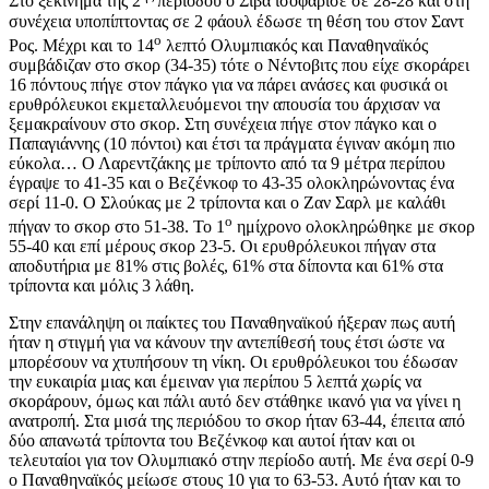
Στο ξεκίνημα της 2
περιόδου ο Σίβα ισοφάρισε σε 28-28 και στη
συνέχεια υποπίπτοντας σε 2 φάουλ έδωσε τη θέση του στον Σαντ
ο
Ρος. Μέχρι και το 14
λεπτό Ολυμπιακός και Παναθηναϊκός
συμβάδιζαν στο σκορ (34-35) τότε ο Νέντοβιτς που είχε σκοράρει
16 πόντους πήγε στον πάγκο για να πάρει ανάσες και φυσικά οι
ερυθρόλευκοι εκμεταλλευόμενοι την απουσία του άρχισαν να
ξεμακραίνουν στο σκορ. Στη συνέχεια πήγε στον πάγκο και ο
Παπαγιάννης (10 πόντοι) και έτσι τα πράγματα έγιναν ακόμη πιο
εύκολα… Ο Λαρεντζάκης με τρίποντο από τα 9 μέτρα περίπου
έγραψε το 41-35 και ο Βεζένκοφ το 43-35 ολοκληρώνοντας ένα
σερί 11-0. Ο Σλούκας με 2 τρίποντα και ο Ζαν Σαρλ με καλάθι
ο
πήγαν το σκορ στο 51-38. Το 1
ημίχρονο ολοκληρώθηκε με σκορ
55-40 και επί μέρους σκορ 23-5. Οι ερυθρόλευκοι πήγαν στα
αποδυτήρια με 81% στις βολές, 61% στα δίποντα και 61% στα
τρίποντα και μόλις 3 λάθη.
Στην επανάληψη οι παίκτες του Παναθηναϊκού ήξεραν πως αυτή
ήταν η στιγμή για να κάνουν την αντεπίθεσή τους έτσι ώστε να
μπορέσουν να χτυπήσουν τη νίκη. Οι ερυθρόλευκοι του έδωσαν
την ευκαιρία μιας και έμειναν για περίπου 5 λεπτά χωρίς να
σκοράρουν, όμως και πάλι αυτό δεν στάθηκε ικανό για να γίνει η
ανατροπή. Στα μισά της περιόδου το σκορ ήταν 63-44, έπειτα από
δύο απανωτά τρίποντα του Βεζένκοφ και αυτοί ήταν και οι
τελευταίοι για τον Ολυμπιακό στην περίοδο αυτή. Με ένα σερί 0-9
ο Παναθηναϊκός μείωσε στους 10 για το 63-53. Αυτό ήταν και το