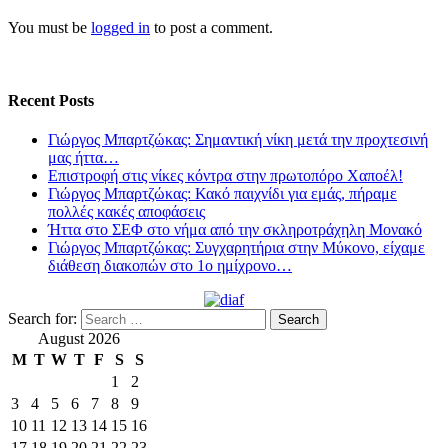
You must be
logged in
to post a comment.
Recent Posts
Γιώργος Μπαρτζώκας: Σημαντική νίκη μετά την προχτεσινή
μας ήττα…
Επιστροφή στις νίκες κόντρα στην πρωτοπόρο Χαποέλ!
Γιώργος Μπαρτζώκας: Κακό παιχνίδι για εμάς, πήραμε
πολλές κακές αποφάσεις
Ήττα στο ΣΕΦ στο νήμα από την σκληροτράχηλη Μονακό
Γιώργος Μπαρτζώκας: Συγχαρητήρια στην Μύκονο, είχαμε
διάθεση διακοπών στο 1ο ημίχρονο…
Search for:
August 2026
M
T
W
T
F
S
S
1
2
3
4
5
6
7
8
9
10
11
12
13
14
15
16
17
18
19
20
21
22
23