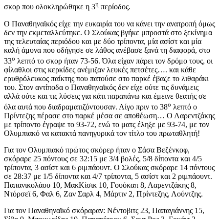
η
σκορ που ολοκληρώθηκε η 3
περίοδος.
Ο Παναθηναϊκός είχε την ευκαιρία του να κάνει την ανατροπή όμως
δεν την εκμεταλλεύτηκε. Ο Σλούκας βγήκε μπροστά στο ξεκίνημα
της τελευταίας περιόδου και με δύο τρίποντα, μία ασίστ και μία
καλή άμυνα που οδήγησε σε λάθος ανέβασε ξανά τη διαφορά, στο
ο
33
λεπτό το σκορ ήταν 73-56. Όλα είχαν πάρει τον δρόμο τους, οι
φίλαθλοι στις κερκίδες ανέμιζαν λευκές πετσέτες…. και κάθε
ερυθρόλευκος παίκτης που πατούσε στο παρκέ έβαζε το λιθαράκι
του. Στον αντίποδα ο Παναθηναϊκός δεν είχε ούτε τις δυνάμεις
αλλά ούτε και τις λύσεις για κάτι παραπάνω και έμεινε θεατής σε
ο
όλα αυτά που διαδραματιζόντουσαν. Λίγο πριν το 38
λεπτό ο
Πρίντεζης πέρασε στο παρκέ μέσα σε αποθέωση… Ο Λαρεντζάκης
με τρίποντο έγραψε το 93-72, ενώ το ματς έληξε με 93-74, με τον
Ολυμπιακό να κατακτά πανηγυρικά τον τίτλο του πρωταθλητή!
Για τον Ολυμπιακό πρώτος σκόρερ ήταν ο Σάσα Βεζένκοφ,
σκόραρε 25 πόντους σε 32:15 με 3/4 βολές, 5/8 δίποντα και 4/5
τρίποντα, 3 ασίστ και 6 ριμπάουντ. Ο Σλούκας σκόραρε 14 πόντους
σε 28:37 με 1/5 δίποντα και 4/7 τρίποντα, 5 ασίστ και 2 ριμπάουντ.
Παπανικολάου 10, ΜακΚίσικ 10, Γουόκαπ 8, Λαρεντζάκης 8,
Ντόρσεϊ 6, Φαλ 6, Ζαν Σαρλ 4, Μάρτιν 2, Πρίντεζης, Λούντζης.
Για τον Παναθηναϊκό σκόραραν: Νέντοβιτς 23, Παπαγιάννης 15,