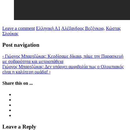
Leave a comment
Ελληνική Α1
Αλέξανδρος Βεζένκοφ
,
Κώστας
Σλούκας
Post navigation
‹
Γιώργος Μπαρτζώκας: Κερδίσαμε δίκαια, πάμε την Παρασκευή
με σοβαρότητα και μετριοπάθεια
Γιώργος Μπαρτζώκας: Δεν υπάρχει αμφιβολία πως ο Ολυμπιακός
είναι η καλύτερη ομάδα!
›
Share this on ...
Leave a Reply