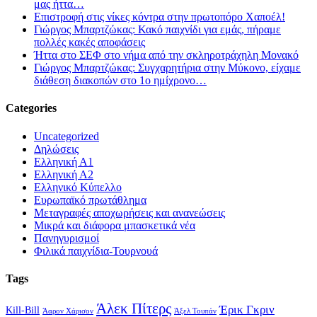
μας ήττα…
Επιστροφή στις νίκες κόντρα στην πρωτοπόρο Χαποέλ!
Γιώργος Μπαρτζώκας: Κακό παιχνίδι για εμάς, πήραμε
πολλές κακές αποφάσεις
Ήττα στο ΣΕΦ στο νήμα από την σκληροτράχηλη Μονακό
Γιώργος Μπαρτζώκας: Συγχαρητήρια στην Μύκονο, είχαμε
διάθεση διακοπών στο 1ο ημίχρονο…
Categories
Uncategorized
Δηλώσεις
Ελληνική Α1
Ελληνική Α2
Ελληνικό Κύπελλο
Ευρωπαϊκό πρωτάθλημα
Μεταγραφές αποχωρήσεις και ανανεώσεις
Μικρά και διάφορα μπασκετικά νέα
Πανηγυρισμοί
Φιλικά παιχνίδια-Τουρνουά
Tags
Άλεκ Πίτερς
Έρικ Γκριν
Kill-Bill
Άαρον Χάρισον
Άξελ Τουπάν