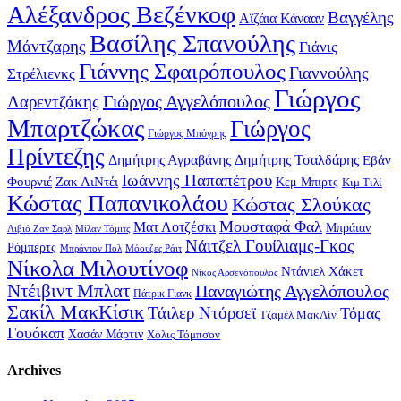
Αλέξανδρος Βεζένκοφ
Βαγγέλης
Αϊζάια Κάνααν
Βασίλης Σπανούλης
Μάντζαρης
Γιάνις
Γιάννης Σφαιρόπουλος
Γιαννούλης
Στρέλιενκς
Γιώργος
Γιώργος Αγγελόπουλος
Λαρεντζάκης
Μπαρτζώκας
Γιώργος
Γιώργος Μπόγρης
Πρίντεζης
Δημήτρης Αγραβάνης
Δημήτρης Τσαλδάρης
Εβάν
Ιωάννης Παπαπέτρου
Φουρνιέ
Ζακ ΛιΝτέι
Κεμ Μπιρτς
Κιμ Τιλί
Κώστας Παπανικολάου
Κώστας Σλούκας
Μουσταφά Φαλ
Ματ Λοτζέσκι
Μπράιαν
Λιβιό Ζαν Σαρλ
Μίλαν Τόμιτς
Νάιτζελ Γουίλιαμς-Γκος
Ρόμπερτς
Μπράντον Πολ
Μόουζες Ράιτ
Νίκολα Μιλουτίνοφ
Ντάνιελ Χάκετ
Νίκος Αρσενόπουλος
Ντέιβιντ Μπλατ
Παναγιώτης Αγγελόπουλος
Πάτρικ Γιανκ
Σακίλ ΜακΚίσικ
Τάιλερ Ντόρσεϊ
Τόμας
Τζαμέλ ΜακΛίν
Γουόκαπ
Χασάν Μάρτιν
Χόλις Τόμπσον
Archives