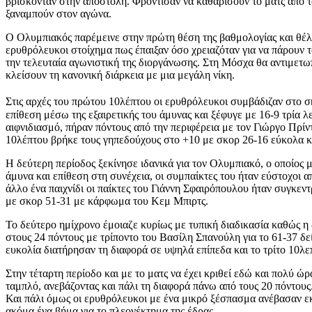
βρίσκονταν στην αποστολή. Φρόντισαν να καθαρίσουν το ματς από το
ξαναμπούν στον αγώνα.
Ο Ολυμπιακός παρέμεινε στην πρώτη θέση της βαθμολογίας και θέλει
ερυθρόλευκοι στοίχημα πως έπαιξαν όσο χρειαζόταν για να πάρουν 
την τελευταία αγωνιστική της διοργάνωσης. Στη Μόσχα θα αντιμε
κλείσουν τη κανονική διάρκεια με μια μεγάλη νίκη.
Στις αρχές του πρώτου 10λέπτου οι ερυθρόλευκοι συμβάδιζαν στο 
επίθεση μέσω της εξαιρετικής του άμυνας και ξέφυγε με 16-9 τρία 
αιφνιδιασμό, πήραν πόντους από την περιφέρεια με τον Γιώργο Πρίν
10λέπτου βρήκε τους γηπεδούχους στο +10 με σκορ 26-16 εύκολα κ
Η δεύτερη περίοδος ξεκίνησε ιδανικά για τον Ολυμπιακό, ο οποίος 
άμυνα και επίθεση στη συνέχεια, οι συμπαίκτες του ήταν εύστοχοι 
άλλο ένα παιχνίδι οι παίκτες του Γιάννη Σφαιρόπουλου ήταν συγκε
με σκορ 51-31 με κάρφωμα του Κεμ Μπιρτς.
Το δεύτερο ημίχρονο έμοιαζε κυρίως με τυπική διαδικασία καθώς η
στους 24 πόντους με τρίποντο του Βασίλη Σπανούλη για το 61-37 δεί
ευκολία διατήρησαν τη διαφορά σε υψηλά επίπεδα και το τρίτο 10λε
Στην τέταρτη περίοδο και με το ματς να έχει κριθεί εδώ και πολύ ώ
ταμπλό, ανεβάζοντας και πάλι τη διαφορά πάνω από τους 20 πόντους
Και πάλι όμως οι ερυθρόλευκοι με ένα μικρό ξέσπασμα ανέβασαν εκ
ακόμα ένα βήμα για το πλεονέκτημα της έδρας.