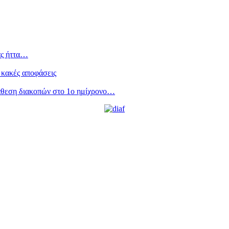
ας ήττα…
 κακές αποφάσεις
άθεση διακοπών στο 1ο ημίχρονο…