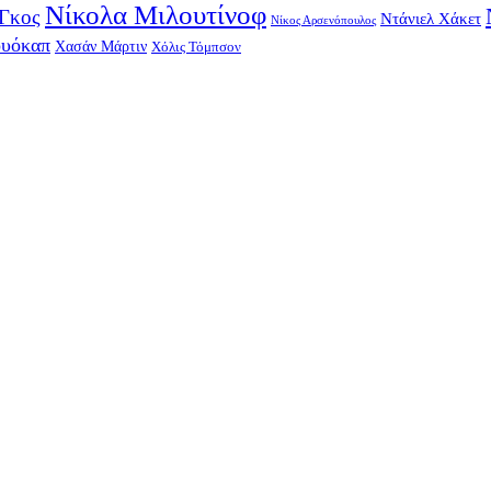
Νίκολα Μιλουτίνοφ
-Γκος
Ντάνιελ Χάκετ
Νίκος Αρσενόπουλος
ουόκαπ
Χασάν Μάρτιν
Χόλις Τόμπσον