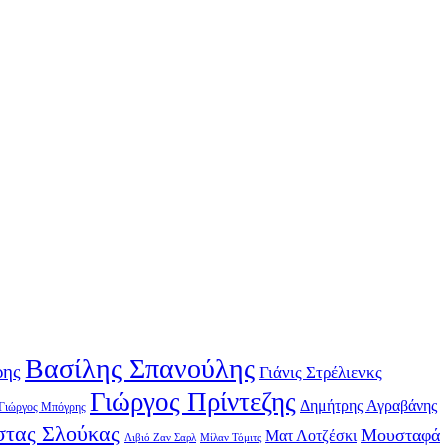
Βασίλης Σπανούλης
ρης
Γιάνις Στρέλιενκς
Γιώργος Πρίντεζης
Δημήτρης Αγραβάνης
Γιώργος Μπόγρης
τας Σλούκας
Μουσταφά
Ματ Λοτζέσκι
Λιβιό Ζαν Σαρλ
Μίλαν Τόμιτς