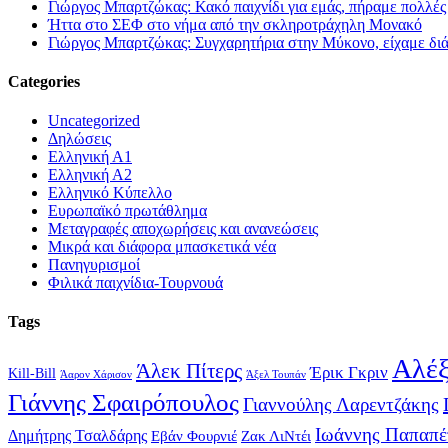
Γιώργος Μπαρτζώκας: Κακό παιχνίδι για εμάς, πήραμε πολλές
Ήττα στο ΣΕΦ στο νήμα από την σκληροτράχηλη Μονακό
Γιώργος Μπαρτζώκας: Συγχαρητήρια στην Μύκονο, είχαμε δι
Categories
Uncategorized
Δηλώσεις
Ελληνική Α1
Ελληνική Α2
Ελληνικό Κύπελλο
Ευρωπαϊκό πρωτάθλημα
Μεταγραφές αποχωρήσεις και ανανεώσεις
Μικρά και διάφορα μπασκετικά νέα
Πανηγυρισμοί
Φιλικά παιχνίδια-Τουρνουά
Tags
Αλέξ
Άλεκ Πίτερς
Έρικ Γκριν
Kill-Bill
Άαρον Χάρισον
Άξελ Τουπάν
Γιάννης Σφαιρόπουλος
Γιαννούλης Λαρεντζάκης
Ιωάννης Παπαπέ
Δημήτρης Τσαλδάρης
Εβάν Φουρνιέ
Ζακ ΛιΝτέι