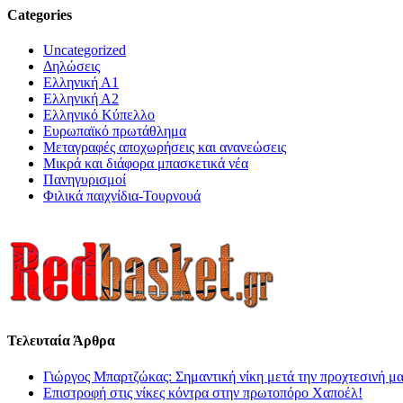
Categories
Uncategorized
Δηλώσεις
Ελληνική Α1
Ελληνική Α2
Ελληνικό Κύπελλο
Ευρωπαϊκό πρωτάθλημα
Μεταγραφές αποχωρήσεις και ανανεώσεις
Μικρά και διάφορα μπασκετικά νέα
Πανηγυρισμοί
Φιλικά παιχνίδια-Τουρνουά
Τελευταία Άρθρα
Γιώργος Μπαρτζώκας: Σημαντική νίκη μετά την προχτεσινή μ
Επιστροφή στις νίκες κόντρα στην πρωτοπόρο Χαποέλ!