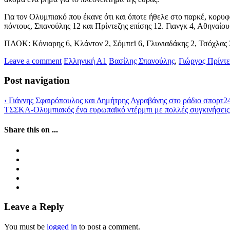
Για τον Ολυμπιακό που έκανε ότι και όποτε ήθελε στο παρκέ, κορυφ
πόντους, Σπανούλης 12 και Πρίντεζης επίσης 12. Γιανγκ 4, Αθηναίο
ΠΑΟΚ: Κόνιαρης 6, Κλάντον 2, Σόμπεϊ 6, Γλυνιαδάκης 2, Τσόχλας
Leave a comment
Ελληνική Α1
Βασίλης Σπανούλης
,
Γιώργος Πρίντε
Post navigation
‹
Γιάννης Σφαιρόπουλος και Δημήτρης Αγραβάνης στο ράδιο σπορτ2
ΤΣΣΚΑ-Ολυμπιακός ένα ευρωπαϊκό ντέρμπι με πολλές συγκινήσεις 
Share this on ...
Leave a Reply
You must be
logged in
to post a comment.