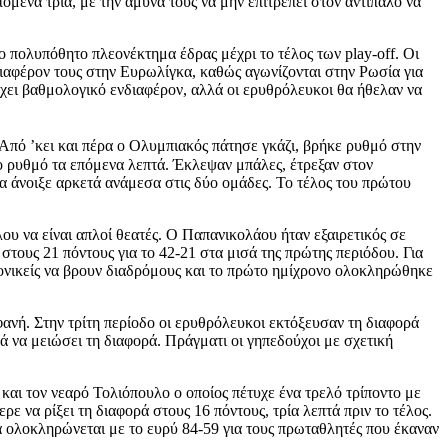
όμενα τρία, με την άμυνα τους να μην επιτρέπει στον αντίπαλο να
ο πολυπόθητο πλεονέκτημα έδρας μέχρι το τέλος των play-off. Οι
ιαφέρον τους στην Ευρωλίγκα, καθώς αγωνίζονται στην Ρωσία για
έχει βαθμολογικό ενδιαφέρον, αλλά οι ερυθρόλευκοι θα ήθελαν να
. Από ’κει και πέρα ο Ολυμπιακός πάτησε γκάζι, βρήκε ρυθμό στην
ερο ρυθμό τα επόμενα λεπτά. Έκλεψαν μπάλες, έτρεξαν στον
α άνοιξε αρκετά ανάμεσα στις δύο ομάδες. Το τέλος του πρώτου
ου να είναι απλοί θεατές. Ο Παπανικολάου ήταν εξαιρετικός σε
στους 21 πόντους για το 42-21 στα μισά της πρώτης περιόδου. Για
λονικείς να βρουν διαδρόμους και το πρώτο ημίχρονο ολοκληρώθηκε
ανή. Στην τρίτη περίοδο οι ερυθρόλευκοι εκτόξευσαν τη διαφορά
ρά να μειώσει τη διαφορά. Πράγματι οι γηπεδούχοι με σχετική
ι και τον νεαρό Τολιόπουλο ο οποίος πέτυχε ένα τρελό τρίποντο με
 να ρίξει τη διαφορά στους 16 πόντους, τρία λεπτά πριν το τέλος.
α ολοκληρώνεται με το ευρύ 84-59 για τους πρωταθλητές που έκαναν