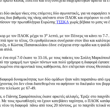
 πρώτο κιόλας 10λεπτο και στη συνέχεια διαχειρίστηκαν άριστα τα επ
 δύο ακόμα νίκες στις επόμενες δύο αγωνιστικές, για να σφραγίσει τ
τους δυο βαθμούς της νίκης απέναντι στον ΠΑΟΚ και στρέφουν το ενδ
τωπίσουν την πρωταθλήτρια Ευρώπης
ΤΣΣΚΑ
χωρίς βέβαια το ματς να 
ο
σκορ με τον ΠΑΟΚ μέχρι το 3
λεπτό, με τον Πέινερς να κάνει το 7-7
λεπτά πριν το τέλος. Οι ερυθρόλευκοι συνέχισαν στον ίδιο και καλύτ
τεζη, ο Κώστας Παπανικολάου έδινε ενέργεια στην ομάδα και η ψαλίδ
αι απλά.
με ένα σερί 7-0 έκανε το 33-16, με τους παίκτες του Σούλη Μαρκόπουλ
από την γραμμή των τριών πόντων και πολύ γρήγορα η διαφορά έφτασε 
ντρωμένοι στα αμυντικά τους καθήκοντα, δεν επέτρεπαν στους Θεσσα
 διαφορά δυναμικότητας των δύο ομάδων ήταν κάτι παραπάνω από εμφ
χνοντας ότι δεν είναι διατεθειμένοι να αφήσουν το δικέφαλο του βορ
πτο τελείωσε με 67-49.
ρα, ο Γιάννης Σφαιρόπουλος έκανε αρκετές αλλαγές. Έριξε στο παιχνίδ
. Με τους πρωταθλητές να έχουν κατεβάσει ταχύτητα, ο ΠΑΟΚ κατάφερε
 νέου τη διαφορά πάνω από τους 20 πόντους, με το παιχνίδι τελικά ν