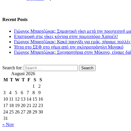
Recent Posts
Γιώργος Μπαρτζώκας: Σημαντική νίκη μετά την προχτεσινή μ
Επιστροφή στις νίκες κόντρα στην πρωτοπόρο Χαποέλ!
Γιώργος Μπαρτζώκας: Κακό παιχνίδι για εμάς, πήραμε πολλές
Ήττα στο ΣΕΦ στο νήμα από την σκληροτράχηλη Μονακό
Γιώργος Μπαρτζώκας: Συγχαρητήρια στην Μύκονο, είχαμε δι
Search for:
August 2026
M
T
W
T
F
S
S
1
2
3
4
5
6
7
8
9
10
11
12
13
14
15
16
17
18
19
20
21
22
23
24
25
26
27
28
29
30
31
« Nov