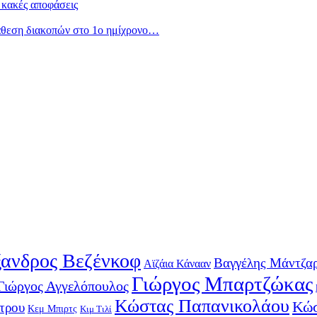
 κακές αποφάσεις
άθεση διακοπών στο 1ο ημίχρονο…
ανδρος Βεζένκοφ
Βαγγέλης Μάντζα
Αϊζάια Κάνααν
Γιώργος Μπαρτζώκας
Γιώργος Αγγελόπουλος
Κώστας Παπανικολάου
Κώσ
τρου
Κεμ Μπιρτς
Κιμ Τιλί