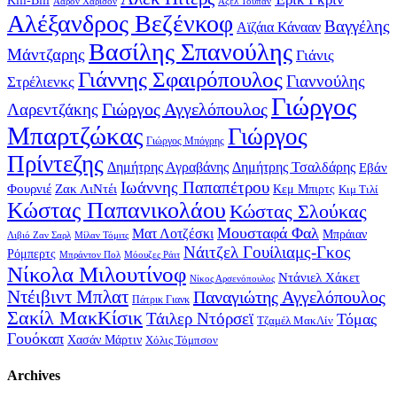
Kill-Bill
Άαρον Χάρισον
Άξελ Τουπάν
Αλέξανδρος Βεζένκοφ
Βαγγέλης
Αϊζάια Κάνααν
Βασίλης Σπανούλης
Μάντζαρης
Γιάνις
Γιάννης Σφαιρόπουλος
Γιαννούλης
Στρέλιενκς
Γιώργος
Γιώργος Αγγελόπουλος
Λαρεντζάκης
Μπαρτζώκας
Γιώργος
Γιώργος Μπόγρης
Πρίντεζης
Δημήτρης Αγραβάνης
Δημήτρης Τσαλδάρης
Εβάν
Ιωάννης Παπαπέτρου
Φουρνιέ
Ζακ ΛιΝτέι
Κεμ Μπιρτς
Κιμ Τιλί
Κώστας Παπανικολάου
Κώστας Σλούκας
Μουσταφά Φαλ
Ματ Λοτζέσκι
Μπράιαν
Λιβιό Ζαν Σαρλ
Μίλαν Τόμιτς
Νάιτζελ Γουίλιαμς-Γκος
Ρόμπερτς
Μπράντον Πολ
Μόουζες Ράιτ
Νίκολα Μιλουτίνοφ
Ντάνιελ Χάκετ
Νίκος Αρσενόπουλος
Ντέιβιντ Μπλατ
Παναγιώτης Αγγελόπουλος
Πάτρικ Γιανκ
Σακίλ ΜακΚίσικ
Τάιλερ Ντόρσεϊ
Τόμας
Τζαμέλ ΜακΛίν
Γουόκαπ
Χασάν Μάρτιν
Χόλις Τόμπσον
Archives