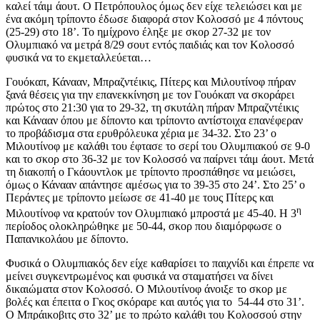
καλεί τάιμ άουτ. Ο Πετρόπουλος όμως δεν είχε τελειώσει και με
ένα ακόμη τρίποντο έδωσε διαφορά στον Κολοσσό με 4 πόντους
(25-29) στο 18’. Το ημίχρονο έληξε με σκορ 27-32 με τον
Ολυμπιακό να μετρά 8/29 σουτ εντός παιδιάς και τον Κολοσσό
φυσικά να το εκμεταλλεύεται…
Γουόκαπ, Κάνααν, Μπραζντέικις, Πίτερς και Μιλουτίνοφ πήραν
ξανά θέσεις για την επανεκκίνηση με τον Γουόκαπ να σκοράρει
πρώτος στο 21:30 για το 29-32, τη σκυτάλη πήραν Μπραζντέικις
και Κάνααν όπου με δίποντο και τρίποντο αντίστοιχα επανέφεραν
το προβάδισμα στα ερυθρόλευκα χέρια με 34-32. Στο 23’ ο
Μιλουτίνοφ με καλάθι του έφτασε το σερί του Ολυμπιακού σε 9-0
και το σκορ στο 36-32 με τον Κολοσσό να παίρνει τάιμ άουτ. Μετά
τη διακοπή ο Γκάουντλοκ με τρίποντο προσπάθησε να μειώσει,
όμως ο Κάνααν απάντησε αμέσως για το 39-35 στο 24’. Στο 25’ ο
Περάντες με τρίποντο μείωσε σε 41-40 με τους Πίτερς και
η
Μιλουτίνοφ να κρατούν τον Ολυμπιακό μπροστά με 45-40. Η 3
περίοδος ολοκληρώθηκε με 50-44, σκορ που διαμόρφωσε ο
Παπανικολάου με δίποντο.
Φυσικά ο Ολυμπιακός δεν είχε καθαρίσει το παιχνίδι και έπρεπε να
μείνει συγκεντρωμένος και φυσικά να σταματήσει να δίνει
δικαιώματα στον Κολοσσό. Ο Μιλουτίνοφ άνοιξε το σκορ με
βολές και έπειτα ο Γκος σκόραρε και αυτός για το 54-44 στο 31’.
Ο Μπράικοβιτς στο 32’ με το πρώτο καλάθι του Κολοσσού στην