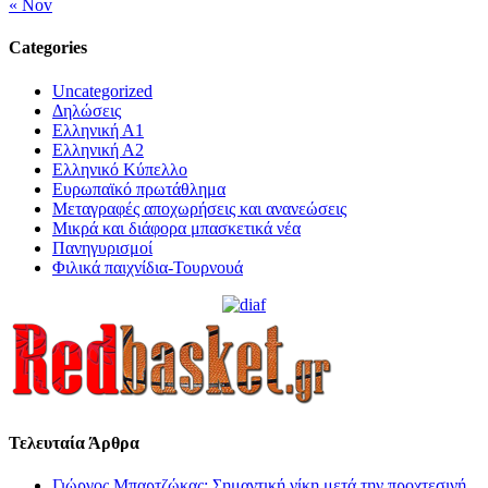
« Nov
Categories
Uncategorized
Δηλώσεις
Ελληνική Α1
Ελληνική Α2
Ελληνικό Κύπελλο
Ευρωπαϊκό πρωτάθλημα
Μεταγραφές αποχωρήσεις και ανανεώσεις
Μικρά και διάφορα μπασκετικά νέα
Πανηγυρισμοί
Φιλικά παιχνίδια-Τουρνουά
Τελευταία Άρθρα
Γιώργος Μπαρτζώκας: Σημαντική νίκη μετά την προχτεσινή