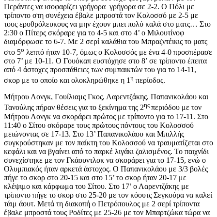
Περάντες να ισοφαρίζει γρήγορα γρήγορα σε 2-2. Ο Πόλι με
τρίποντο στη συνέχεια έβαλε μπροστά τον Κολοσσό με 2-5 με
τους ερυθρόλευκους να μην έχουν μπει πολύ καλά στο ματς… Στο
2:30 ο Πίτερς σκόραρε για το 4-5 και στο 4’ ο Μιλουτίνοφ
διαμόρφωσε το 6-7. Με 2 σερί καλάθια του Μπραζντέικις το ματς
ο
στο 5
λεπτό ήταν 10-7, όμως ο Κολοσσός με ένα 4-0 προσπέρασε
στο 7’ με 10-11. Ο Γουόκαπ ευστόχησε στο 8’ σε τρίποντο έπειτα
από 4 άστοχες προσπάθειες των συμπαικτών του για το 14-11,
η
σκορ με το οποίο και ολοκληρώθηκε η 1
περίοδος.
Μήτρου Λονγκ, Γουίλιαμς Γκος, Λαρεντζάκης, Παπανικολάου και
ης
Τανούλης πήραν θέσεις για το ξεκίνημα της 2
περιόδου με τον
Μήτρου Λονγκ να σκοράρει πρώτος με τρίποντο για το 17-11. Στο
11:40 ο Σίτου σκόραρε τους πρώτους πόντους του Κολοσσού
μειώνοντας σε 17-13. Στο 13’ Παπανικολάου και Μπιλλής
συγκρούστηκαν με τον παίκτη του Κολοσσού να τραυματίζεται στο
κεφάλι και να βγαίνει από το παρκέ λιγάκι ζαλισμένος. Το παιχνίδι
συνεχίστηκε με τον Γκάουντλοκ να σκοράρει για το 17-15, ενώ ο
Ολυμπιακός ήταν αρκετά άστοχος. Ο Παπανικολάου με 3/3 βολές
πήγε το σκορ στο 20-15 και στο 15’ το σκορ ήταν 20-17 με
κλέψιμο και κάρφωμα του Σίτου. Στο 17’ ο Λαρεντζάκης με
τρίποντο πήγε το σκορ στο 25-20 με τον κόουτς Σεγκούρα να καλεί
τάιμ άουτ. Μετά τη διακοπή ο Πετρόπουλος με 2 σερί τρίποντα
έβαλε μπροστά τους Ροδίτες με 25-26 με τον Μπαρτζώκα τώρα να