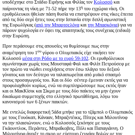
υποδέχτηκε στο Στάδιο Ειρήνης και Φιλίας τον
Κολοσσό
και
η
παίρνοντας τη νίκη με 71-52 πήρε την 13
του εγχώρια νίκη. Οι
ερυθρόλευκοι ήθελαν πάση θυσία να επιστρέψουν στις νίκες έπειτα
από τις δύο σερί ήττες τους στην Ισπανία στην διπλή αγωνιστική
της Ευρωλίγκας (
από την Μπαρτσελόνα
και
την Μπασκόνια
) για να
πάρουν ψυχολογία εν όψει της απαιτητικής τους συνέχειας (ειδικά)
στην Ευρώπη.
Πριν περάσουμε στις απουσίες να θυμίσουμε πως στην
ου
αναμέτρηση του 1
γύρου ο Ολυμπιακός είχε νικήσει τον
Κολοσσό
μέσα στη Ρόδο με το ευρύ 59-102
. Οι ερυθρόλευκοι
αγωνίστηκαν χωρίς τους Μουσταφά Φαλ και Φιλίπ Πετρούσεφ με
τον πρώτο να νιώθει ενοχλήσεις στον έσω πλάγιο του δεξιού
γόνατος και τον δεύτερο να ταλαιπωρείται από μυϊκό σπασμό
στους προσαγωγούς του. Και οι δύο σέντερ έμειναν εκτός για να
προφυλαχθούν κυρίως, ενώ να συμπληρώσουμε πως εκτός ήταν
και οι ΜακΚίσικ και Σίκμα με τους δύο παίκτες να μην έχουν
δικαίωμα συμμετοχής στο ελληνικό πρωτάθλημα, λόγω του
κανονισμού των 6 ξένων παικτών.
Με εντελώς διαφορετική 5άδα μπήκε για το τζάμπολ ο Ολυμπιακός
με τους Γουόκαπ, Κάνααν, Μπραζντέικις, Πίτερς και Μιλουτίνοφ
να την πλαισιώνουν, ενώ ο Κολοσσός ξεκίνησε με τους
Γκάουντλοκ, Περάντες, Μπραΐκοβιτς, Πόλι και Παπαγιάννη. Ο
Μιλουτίνοφ άνοιξε το σκορ με εύστοχο ζευγάρι βολών με τον