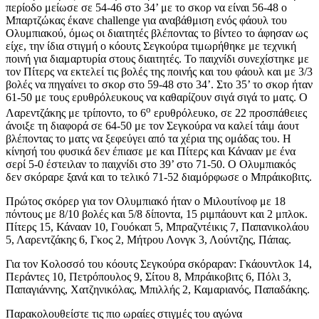
περίοδο μείωσε σε 54-46 στο 34’ με το σκορ να είναι 56-48 ο
Μπαρτζώκας έκανε challenge για αναβάθμιση ενός φάουλ του
Ολυμπιακού, όμως οι διαιτητές βλέποντας το βίντεο το άφησαν ως
είχε, την ίδια στιγμή ο κόουτς Σεγκούρα τιμωρήθηκε με τεχνική
ποινή για διαμαρτυρία στους διαιτητές. Το παιχνίδι συνεχίστηκε με
τον Πίτερς να εκτελεί τις βολές της ποινής και του φάουλ και με 3/3
βολές να πηγαίνει το σκορ στο 59-48 στο 34’. Στο 35’ το σκορ ήταν
61-50 με τους ερυθρόλευκους να καθαρίζουν σιγά σιγά το ματς. Ο
ο
Λαρεντζάκης με τρίποντο, το 6
ερυθρόλευκο, σε 22 προσπάθειες
άνοιξε τη διαφορά σε 64-50 με τον Σεγκούρα να καλεί τάιμ άουτ
βλέποντας το ματς να ξεφεύγει από τα χέρια της ομάδας του. Η
κίνησή του φυσικά δεν έπιασε με και Πίτερς και Κάνααν με ένα
σερί 5-0 έστειλαν το παιχνίδι στο 39’ στο 71-50. Ο Ολυμπιακός
δεν σκόραρε ξανά και το τελικό 71-52 διαμόρφωσε ο Μπράικοβιτς.
Πρώτος σκόρερ για τον Ολυμπιακό ήταν ο Μιλουτίνοφ με 18
πόντους με 8/10 βολές και 5/8 δίποντα, 15 ριμπάουντ και 2 μπλοκ.
Πίτερς 15, Κάνααν 10, Γουόκαπ 5, Μπραζντέικις 7, Παπανικολάου
5, Λαρεντζάκης 6, Γκος 2, Μήτρου Λονγκ 3, Λούντζης, Πάπας.
Για τον Κολοσσό του κόουτς Σεγκούρα σκόραραν: Γκάουντλοκ 14,
Περάντες 10, Πετρόπουλος 9, Σίτου 8, Μπράικοβιτς 6, Πόλι 3,
Παπαγιάννης, Χατζηνικόλας, Μπιλλής 2, Καμαριανός, Παπαδάκης.
Παρακολουθείστε τις πιο ωραίες στιγμές του αγώνα