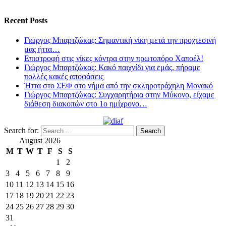
Recent Posts
Γιώργος Μπαρτζώκας: Σημαντική νίκη μετά την προχτεσινή
μας ήττα…
Επιστροφή στις νίκες κόντρα στην πρωτοπόρο Χαποέλ!
Γιώργος Μπαρτζώκας: Κακό παιχνίδι για εμάς, πήραμε
πολλές κακές αποφάσεις
Ήττα στο ΣΕΦ στο νήμα από την σκληροτράχηλη Μονακό
Γιώργος Μπαρτζώκας: Συγχαρητήρια στην Μύκονο, είχαμε
διάθεση διακοπών στο 1ο ημίχρονο…
Search for:
August 2026
M
T
W
T
F
S
S
1
2
3
4
5
6
7
8
9
10
11
12
13
14
15
16
17
18
19
20
21
22
23
24
25
26
27
28
29
30
31