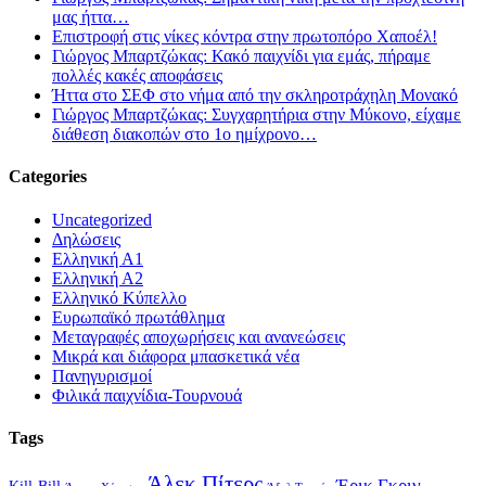
μας ήττα…
Επιστροφή στις νίκες κόντρα στην πρωτοπόρο Χαποέλ!
Γιώργος Μπαρτζώκας: Κακό παιχνίδι για εμάς, πήραμε
πολλές κακές αποφάσεις
Ήττα στο ΣΕΦ στο νήμα από την σκληροτράχηλη Μονακό
Γιώργος Μπαρτζώκας: Συγχαρητήρια στην Μύκονο, είχαμε
διάθεση διακοπών στο 1ο ημίχρονο…
Categories
Uncategorized
Δηλώσεις
Ελληνική Α1
Ελληνική Α2
Ελληνικό Κύπελλο
Ευρωπαϊκό πρωτάθλημα
Μεταγραφές αποχωρήσεις και ανανεώσεις
Μικρά και διάφορα μπασκετικά νέα
Πανηγυρισμοί
Φιλικά παιχνίδια-Τουρνουά
Tags
Άλεκ Πίτερς
Έρικ Γκριν