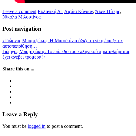
Leave a comment
Ελληνική Α1
Αϊζάια Κάνααν
,
Άλεκ Πίτερς
,
Νίκολα Μιλουτίνοφ
Post navigation
‹
Γιώργος Μπαρτζώκας: Η Μπασκόνια άξιζε τη νίκη έπαιξε με
αυτοπεποίθηση…
Γιώργος Μπαρτζώκας: Το επίπεδο του ελληνικού πρωταθλήματος
έχει ανέβει τρομερά!
›
Share this on ...
Leave a Reply
You must be
logged in
to post a comment.