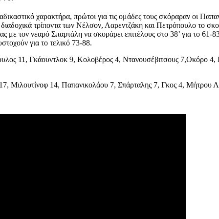
αδικαστικό χαρακτήρα, πρώτοι για τις ομάδες τους σκόραραν οι Παπανι
ε διαδοχικά τρίποντα των Νέλσον, Λαρεντζάκη και Πετρόπουλο το σκορ
ας με τον νεαρό Σπαρτάλη να σκοράρει επιτέλους στο 38’ για το 61-8
στοχούν για το τελικό 73-88.
λος 11, Γκάουντλοκ 9, Κολοβέρος 4, Ντανουσέβιτσους 7,Οκόρο 4, Γκ
17, Μιλουτίνοφ 14, Παπανικολάου 7, Σπάρταλης 7, Γκος 4, Μήτρου Λ