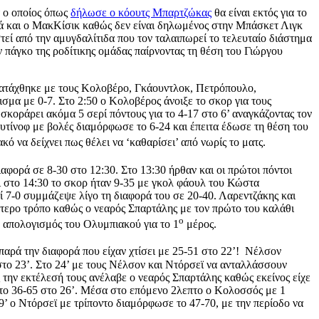
τ ο οποίος όπως
δήλωσε ο κόουτς Μπαρτζώκας
θα είναι εκτός για το
λά και ο ΜακΚίσικ καθώς δεν είναι δηλωμένος στην Μπάσκετ Λιγκ
ί από την αμυγδαλίτιδα που τον ταλαιπωρεί το τελευταίο διάστημα
πάγκο της ροδίτικης ομάδας παίρνοντας τη θέση του Γιώργου
ρατάχθηκε με τους Κολοβέρο, Γκάουντλοκ, Πετρόπουλο,
σμα με 0-7. Στο 2:50 ο Κολοβέρος άνοιξε το σκορ για τους
 σκοράρει ακόμα 5 σερί πόντους για το 4-17 στο 6’ αναγκάζοντας τον
ουτίνοφ με βολές διαμόρφωσε το 6-24 και έπειτα έδωσε τη θέση του
 να δείχνει πως θέλει να ‘καθαρίσει’ από νωρίς το ματς.
αφορά σε 8-30 στο 12:30. Στο 13:30 ήρθαν και οι πρώτοι πόντοι
ι στο 14:30 το σκορ ήταν 9-35 με γκολ φάουλ του Κώστα
 7-0 συμμάζεψε λίγο τη διαφορά του σε 20-40. Λαρεντζάκης και
ύτερο τρόπο καθώς ο νεαρός Σπαρτάλης με τον πρώτο του καλάθι
ο
 ο απολογισμός του Ολυμπιακού για το 1
μέρος.
παρά την διαφορά που είχαν χτίσει με 25-51 στο 22’! Νέλσον
 στο 23’. Στο 24’ με τους Νέλσον και Ντόρσεϊ να ανταλλάσσουν
 την εκτέλεσή τους ανέλαβε ο νεαρός Σπαρτάλης καθώς εκείνος είχε
 το 36-65 στο 26’. Μέσα στο επόμενο 2λεπτο ο Κολοσσός με 1
9’ ο Ντόρσεϊ με τρίποντο διαμόρφωσε το 47-70, με την περίοδο να