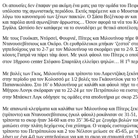
Οι απουσίες δεν έπαψαν για ακόμη ένα ματς για την ομάδα του Πειρ
υπόλοιπο της αγωνιστικής περιόδου. Εκτός παρέμεινε και ο Μουστ
λόγω του κανονισμού των ξένων παικτών. Ο Σάσα Βεζένκοφ αν και 
και παρόλα αυτά αγωνιζόταν άρρωστος… Όσον αφορά τα νέα του Κολ
Σιγάλα. Ωστόσο δεν κατάφερε να το συνοδέψει με θετικό αποτέλεσμ
Με τους Γουόκαπ, Ντόρσεϊ, Φουρνιέ, Πίτερς και Μιλουτίνοφ πήρε 
Ντανουσεβίτσιους και Οκόρο. Οι ερυθρόλευκοι μπήκαν ‘ζεστοί’ στο 
γηπεδούχους για το 2-7 με τον Μιλουτίνοφ να σκοράρει για το 2-9. Σ
κόουτς Γιατρά να πάρει τάιμ άουτ. Με γκολ φάουλ του Πίτερς ο οπο
η
στον 18χρονο center Στέφανο Σπαρτάλη ελλείψει ψηλών… Η 1
περ
Με βολές των Γκος, Μιλουτίνοφ και τρίποντο του Λαρεντζάκη ξεκίν
στην περίοδο για τον Κολοσσό με 1/2 βολές του Γκάουντλοκ για το
Παπανικολάου. Στο 16’ ο Μιλουτίνοφ με καλάθι και φάουλ πήγε το 
Μήτρου Λονγκ σκόραραν για το 22-24 με τον Πετρόπουλο να ευστοχ
στην Μπάσκετ Λιγκ οδήγησε τις ομάδες στα αποδυτήρια με σκορ 25-4
Με απανωτά κλεψίματα και καλάθια των Μιλουτίνοφ και Πίτερς ξεκ
(τρίποντο) και Ντανουσεβίτσιους (γκολ φάουλ) ροκάνισαν σε 31-51,
τρίποντα το σκορ ήταν 34-60 και στο 35’ 36-62 με ζευγάρι βολών τ
ματώσει στην πλάτη δεχόμενος ένα χτύπημα. Ο νεαρός ευστοχώντας 
τρίποντο του Πετρόπουλου και 2 του Νέλσον μείωσε σε 45-65, με το
λήγει με ένα 4-0 των γηπεδούχων για και το σκορ να σταματά στο 51