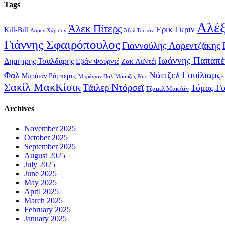
Tags
Αλέξ
Άλεκ Πίτερς
Έρικ Γκριν
Kill-Bill
Άαρον Χάρισον
Άξελ Τουπάν
Γιάννης Σφαιρόπουλος
Γιαννούλης Λαρεντζάκης
Ιωάννης Παπαπέ
Δημήτρης Τσαλδάρης
Εβάν Φουρνιέ
Ζακ ΛιΝτέι
Νάιτζελ Γουίλιαμς
Φαλ
Μπράιαν Ρόμπερτς
Μπράντον Πολ
Μόουζες Ράιτ
Σακίλ ΜακΚίσικ
Τάιλερ Ντόρσεϊ
Τόμας Γ
Τζαμέλ ΜακΛίν
Archives
November 2025
October 2025
September 2025
August 2025
July 2025
June 2025
May 2025
April 2025
March 2025
February 2025
January 2025