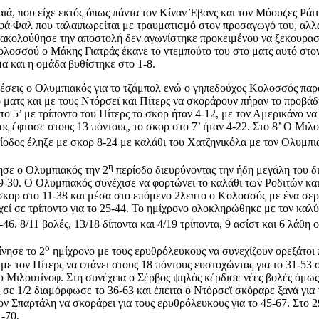
αιά, που είχε εκτός όπως πάντα τον Κίναν Έβανς και τον Μόουζες Ράι
αφά Φαλ που ταλαιπωρείται με τραυματισμό στον προσαγωγό του, αλ
ακολούθησε την αποστολή δεν αγωνίστηκε προκειμένου να ξεκουραστε
οσσού ο Μάκης Γιατράς έκανε το ντεμπούτο του στο ματς αυτό στον 
α και η ομάδα βυθίστηκε στο 1-8.
θέσεις ο Ολυμπιακός για το τζάμπολ ενώ ο γηπεδούχος Κολοσσός πα
ματς και με τους Ντόρσεϊ και Πίτερς να σκοράρουν πήραν το προβάδι
το 5’ με τρίποντο του Πίτερς το σκορ ήταν 4-12, με τον Αμερικάνο να
ίος έφτασε στους 13 πόντους, το σκορ στο 7’ ήταν 4-22. Στο 8’ Ο Μιλ
ίοδος έληξε με σκορ 8-24 με καλάθι του Χατζηνικόλα με τον Ολυμπιακό
η
ησε ο Ολυμπιακός την 2
περίοδο διευρύνοντας την ήδη μεγάλη του δι
 9-30. Ο Ολυμπιακός συνέχισε να φορτώνει το καλάθι των Ροδιτών κα
σκορ στο 11-38 και μέσα στο επόμενο 2λεπτο ο Κολοσσός με ένα σερί
εί σε τρίποντο για το 25-44. Το ημίχρονο ολοκληρώθηκε με τον καλ
6. 8/11 βολές, 13/18 δίποντα και 4/19 τρίποντα, 9 ασίστ και 6 λάθη
ο
ίνησε το 2
ημίχρονο με τους ερυθρόλευκους να συνεχίζουν ορεξάτοι 
 με τον Πίτερς να φτάνει στους 18 πόντους ευστοχώντας για το 31-53
ου Μιλουτίνοφ. Στη συνέχεια ο Σέρβος ψηλός κέρδισε νέες βολές όμως
σε 1/2 διαμόρφωσε το 36-63 και έπειτα ο Ντόρσεϊ σκόραρε ξανά για
ν Σπαρτάλη να σκοράρει για τους ερυθρόλευκους για το 45-67. Στο 2
-70.