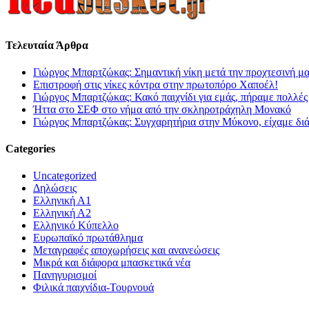
Τελευταία Άρθρα
Γιώργος Μπαρτζώκας: Σημαντική νίκη μετά την προχτεσινή μ
Επιστροφή στις νίκες κόντρα στην πρωτοπόρο Χαποέλ!
Γιώργος Μπαρτζώκας: Κακό παιχνίδι για εμάς, πήραμε πολλές
Ήττα στο ΣΕΦ στο νήμα από την σκληροτράχηλη Μονακό
Γιώργος Μπαρτζώκας: Συγχαρητήρια στην Μύκονο, είχαμε δι
Categories
Uncategorized
Δηλώσεις
Ελληνική Α1
Ελληνική Α2
Ελληνικό Κύπελλο
Ευρωπαϊκό πρωτάθλημα
Μεταγραφές αποχωρήσεις και ανανεώσεις
Μικρά και διάφορα μπασκετικά νέα
Πανηγυρισμοί
Φιλικά παιχνίδια-Τουρνουά