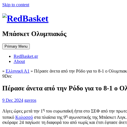
Skip to content
Μπάσκετ Ολυμπιακός
Primary Menu
RedBasket.gr
About
»
Ελληνική Α1
»
Πέρασε άνετα από την Ρόδο για το 8-1 ο Ολυμπι
9
Dec
Πέρασε άνετα από την Ρόδο για το 8-1 ο 
9 Dec 2024
gavros
η
Λίγες ώρες μετά την 1
του ευρωπαϊκή ήττα στο ΣΕΦ από την πρωτοπ
η
τοπικό
Κολοσσό
στα πλαίσια της 9
αγωνιστικής της Μπάσκετ Λιγκ.
σκόραρε 24 παγίωσε τη διαφορά του από νωρίς και έτσι έφτασε άνετ