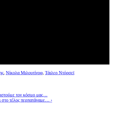
ης
,
Νίκολα Μιλουτίνοφ
,
Τάιλερ Ντόρσεϊ
ριστούμε τον κόσμο μας…
ι στο τέλος περπατάγαμε…
›