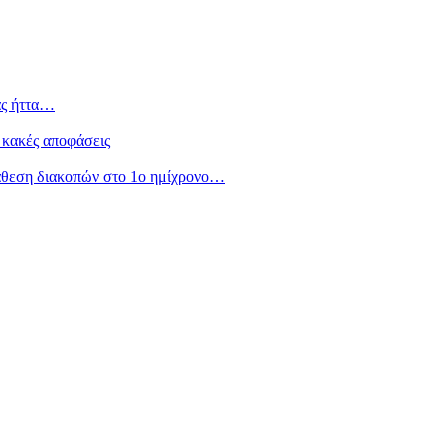
ας ήττα…
 κακές αποφάσεις
άθεση διακοπών στο 1ο ημίχρονο…