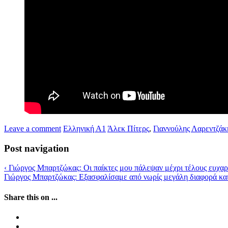
Leave a comment
Ελληνική Α1
Άλεκ Πίτερς
,
Γιαννούλης Λαρεντζάκ
Post navigation
‹
Γιώργος Μπαρτζώκας: Οι παίκτες μου πάλεψαν μέχρι τέλους ευχα
Γιώργος Μπαρτζώκας: Εξασφαλίσαμε από νωρίς μεγάλη διαφορά κα
Share this on ...