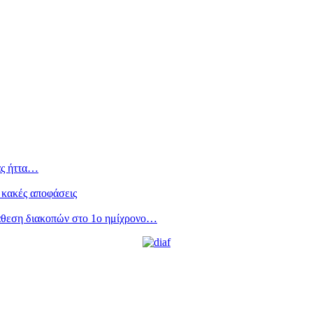
ας ήττα…
 κακές αποφάσεις
άθεση διακοπών στο 1ο ημίχρονο…