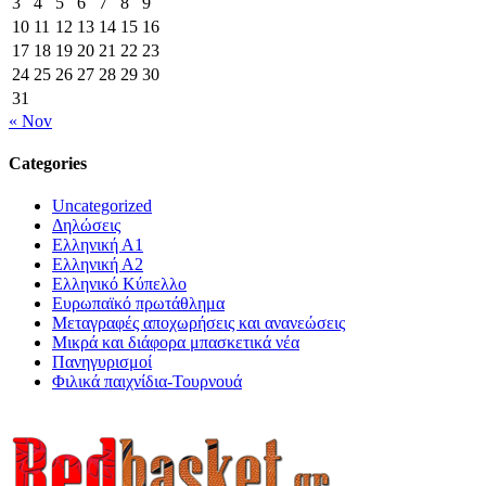
3
4
5
6
7
8
9
10
11
12
13
14
15
16
17
18
19
20
21
22
23
24
25
26
27
28
29
30
31
« Nov
Categories
Uncategorized
Δηλώσεις
Ελληνική Α1
Ελληνική Α2
Ελληνικό Κύπελλο
Ευρωπαϊκό πρωτάθλημα
Μεταγραφές αποχωρήσεις και ανανεώσεις
Μικρά και διάφορα μπασκετικά νέα
Πανηγυρισμοί
Φιλικά παιχνίδια-Τουρνουά