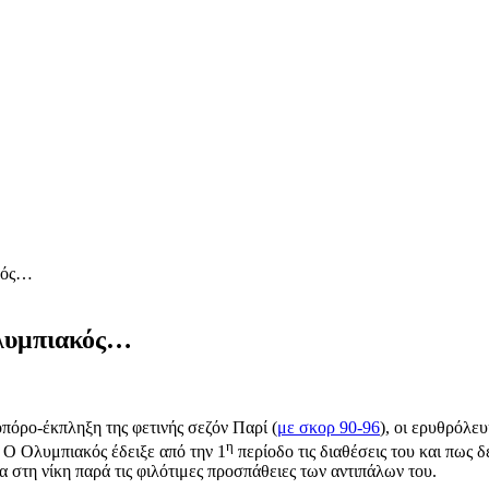
ακός…
Ολυμπιακός…
όρο-έκπληξη της φετινής σεζόν Παρί (
με σκορ 90-96
), οι ερυθρόλε
η
 Ο Ολυμπιακός έδειξε από την 1
περίοδο τις διαθέσεις του και πως δ
α στη νίκη παρά τις φιλότιμες προσπάθειες των αντιπάλων του.