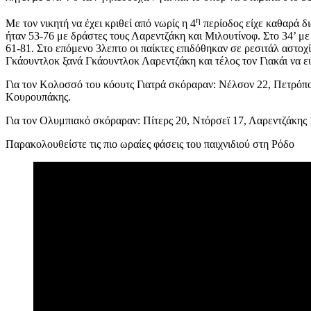
η
Με τον νικητή να έχει κριθεί από νωρίς η 4
περίοδος είχε καθαρά δι
ήταν 53-76 με δράστες τους Λαρεντζάκη και Μιλουτίνοφ. Στο 34’ μ
61-81. Στο επόμενο 3λεπτο οι παίκτες επιδόθηκαν σε ρεσιτάλ αστοχί
Γκάουντλοκ ξανά Γκάουντλοκ Λαρεντζάκη και τέλος τον Γιακάι να ευ
Για τον Κολοσσό του κόουτς Γιατρά σκόραραν: Νέλσον 22, Πετρόπου
Κουρουπάκης.
Για τον Ολυμπιακό σκόραραν: Πίτερς 20, Ντόρσεϊ 17, Λαρεντζάκης 
Παρακολουθείστε τις πιο ωραίες φάσεις του παιχνιδιού στη Ρόδο