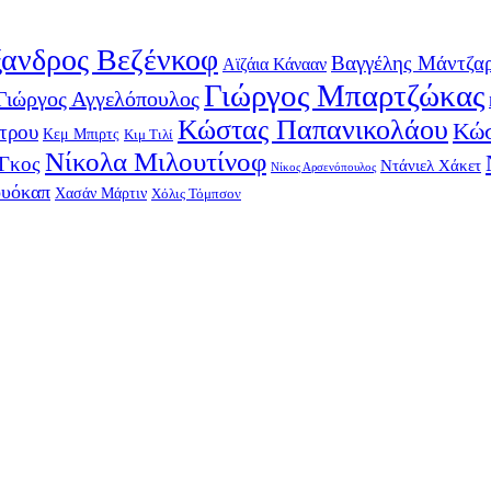
ανδρος Βεζένκοφ
Βαγγέλης Μάντζα
Αϊζάια Κάνααν
Γιώργος Μπαρτζώκας
Γιώργος Αγγελόπουλος
Κώστας Παπανικολάου
Κώσ
τρου
Κεμ Μπιρτς
Κιμ Τιλί
Νίκολα Μιλουτίνοφ
-Γκος
Ντάνιελ Χάκετ
Νίκος Αρσενόπουλος
ουόκαπ
Χασάν Μάρτιν
Χόλις Τόμπσον