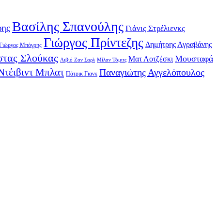
Βασίλης Σπανούλης
ρης
Γιάνις Στρέλιενκς
Γιώργος Πρίντεζης
Δημήτρης Αγραβάνης
Γιώργος Μπόγρης
τας Σλούκας
Μουσταφά
Ματ Λοτζέσκι
Λιβιό Ζαν Σαρλ
Μίλαν Τόμιτς
Ντέιβιντ Μπλατ
Παναγιώτης Αγγελόπουλος
Πάτρικ Γιανκ