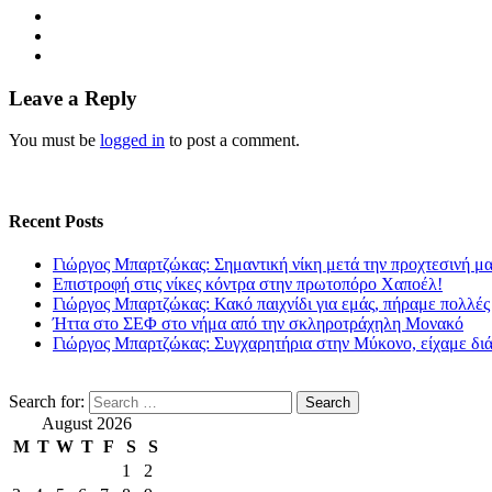
Leave a Reply
You must be
logged in
to post a comment.
Recent Posts
Γιώργος Μπαρτζώκας: Σημαντική νίκη μετά την προχτεσινή μ
Επιστροφή στις νίκες κόντρα στην πρωτοπόρο Χαποέλ!
Γιώργος Μπαρτζώκας: Κακό παιχνίδι για εμάς, πήραμε πολλές
Ήττα στο ΣΕΦ στο νήμα από την σκληροτράχηλη Μονακό
Γιώργος Μπαρτζώκας: Συγχαρητήρια στην Μύκονο, είχαμε δι
Search for:
August 2026
M
T
W
T
F
S
S
1
2