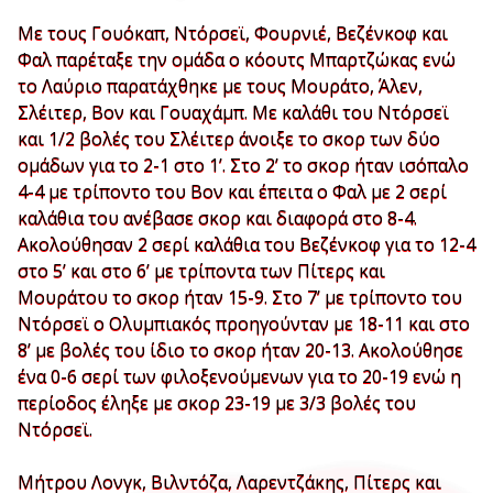
Με τους Γουόκαπ, Ντόρσεϊ, Φουρνιέ, Βεζένκοφ και
Φαλ παρέταξε την ομάδα ο κόουτς Μπαρτζώκας ενώ
το Λαύριο παρατάχθηκε με τους Μουράτο, Άλεν,
Σλέιτερ, Βον και Γουαχάμπ. Με καλάθι του Ντόρσεϊ
και 1/2 βολές του Σλέιτερ άνοιξε το σκορ των δύο
ομάδων για το 2-1 στο 1’. Στο 2’ το σκορ ήταν ισόπαλο
4-4 με τρίποντο του Βον και έπειτα ο Φαλ με 2 σερί
καλάθια του ανέβασε σκορ και διαφορά στο 8-4.
Ακολούθησαν 2 σερί καλάθια του Βεζένκοφ για το 12-4
στο 5’ και στο 6’ με τρίποντα των Πίτερς και
Μουράτου το σκορ ήταν 15-9. Στο 7’ με τρίποντο του
Ντόρσεϊ ο Ολυμπιακός προηγούνταν με 18-11 και στο
8’ με βολές του ίδιο το σκορ ήταν 20-13. Ακολούθησε
ένα 0-6 σερί των φιλοξενούμενων για το 20-19 ενώ η
περίοδος έληξε με σκορ 23-19 με 3/3 βολές του
Ντόρσεϊ.
Μήτρου Λονγκ, Βιλντόζα, Λαρεντζάκης, Πίτερς και