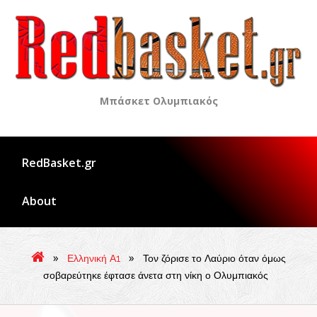
Skip
to
content
Μπάσκετ Ολυμπιακός
RedBasket.gr
About
»
»
Ελληνική Α1
Τον ζόρισε το Λαύριο όταν όμως
σοβαρεύτηκε έφτασε άνετα στη νίκη ο Ολυμπιακός