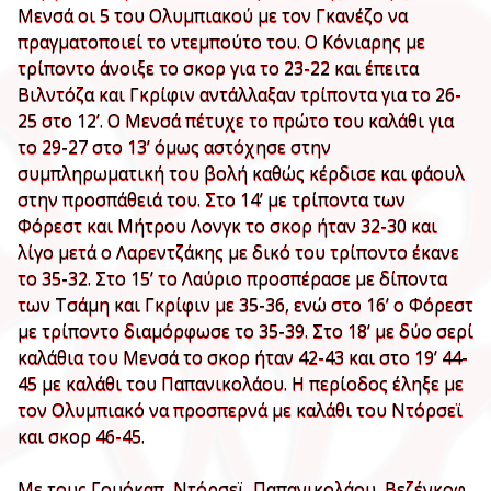
Μενσά οι 5 του Ολυμπιακού με τον Γκανέζο να
πραγματοποιεί το ντεμπούτο του. Ο Κόνιαρης με
τρίποντο άνοιξε το σκορ για το 23-22 και έπειτα
Βιλντόζα και Γκρίφιν αντάλλαξαν τρίποντα για το 26-
25 στο 12’. Ο Μενσά πέτυχε το πρώτο του καλάθι για
το 29-27 στο 13’ όμως αστόχησε στην
συμπληρωματική του βολή καθώς κέρδισε και φάουλ
στην προσπάθειά του. Στο 14’ με τρίποντα των
Φόρεστ και Μήτρου Λονγκ το σκορ ήταν 32-30 και
λίγο μετά ο Λαρεντζάκης με δικό του τρίποντο έκανε
το 35-32. Στο 15’ το Λαύριο προσπέρασε με δίποντα
των Τσάμη και Γκρίφιν με 35-36, ενώ στο 16’ ο Φόρεστ
με τρίποντο διαμόρφωσε το 35-39. Στο 18’ με δύο σερί
καλάθια του Μενσά το σκορ ήταν 42-43 και στο 19’ 44-
45 με καλάθι του Παπανικολάου. Η περίοδος έληξε με
τον Ολυμπιακό να προσπερνά με καλάθι του Ντόρσεϊ
και σκορ 46-45.
Με τους Γουόκαπ, Ντόρσεϊ, Παπανικολάου, Βεζένκοφ