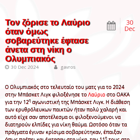
Τον ζόρισε το Λαύριο
30
Dec
όταν όμως
σοβαρεύτηκε έφτασε
άνετα στη νίκη ο
Ολυμπιακός
30 Dec 2024
gavros
Ο Ολυμπιακός στο τελευταίο του ματς για το 2024
στην Μπάσκετ Λιγκ φιλοξένησε το
Λαύριο
στο ΟΑΚΑ
η
για την 12
αγωνιστική της Μπάσκετ Λιγκ. Η διάθεση
των ερυθρόλευκων παικτών ήταν πολύ χαλαρή και
αυτό είχε σαν αποτέλεσμα οι φιλοξενούμενοι να
διατηρούν ελπίδες για νίκη θαύμα. Ωστόσο όταν τα
πράγματα έγιναν κρίσιμα σοβαρεύτηκαν, έπαιξαν
η
όπως πρέπει και έφτασαν στη νίκη, την 11
τους στο