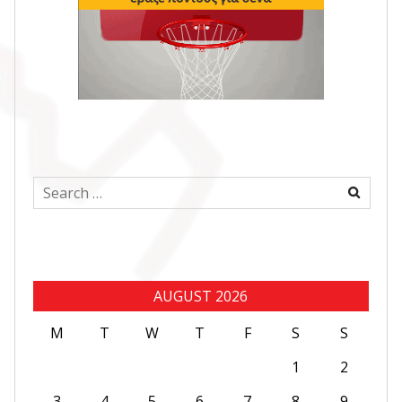
Search
for:
AUGUST 2026
M
T
W
T
F
S
S
1
2
3
4
5
6
7
8
9