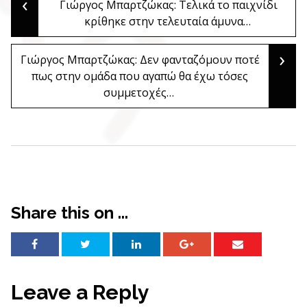
‹
Post
Γιώργος Μπαρτζώκας: Τελικά το παιχνίδι
κρίθηκε στην τελευταία άμυνα…
navigation
›
Γιώργος Μπαρτζώκας: Δεν φανταζόμουν ποτέ
πως στην ομάδα που αγαπώ θα έχω τόσες
συμμετοχές…
Share this on ...
Leave a Reply