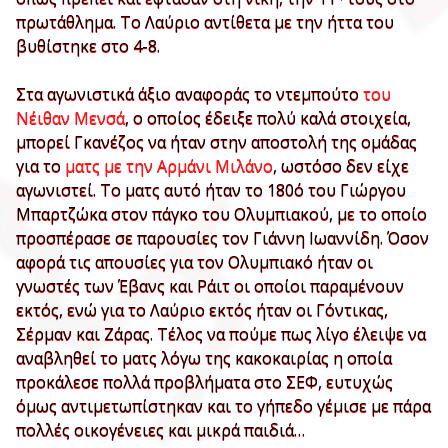
πρωτάθλημα. Το Λαύριο αντίθετα με την ήττα του
βυθίστηκε στο 4-8.
Στα αγωνιστικά άξιο αναφοράς το ντεμπούτο
του
Νέιθαν Μενσά
, ο οποίος έδειξε πολύ καλά στοιχεία,
μπορεί Γκανέζος να ήταν στην αποστολή της ομάδας
για το
ματς με την Αρμάνι Μιλάνο
, ωστόσο δεν είχε
αγωνιστεί. Το ματς αυτό ήταν το 180ό του Γιώργου
Μπαρτζώκα στον πάγκο του Ολυμπιακού, με το οποίο
προσπέρασε σε παρουσίες τον Γιάννη Ιωαννίδη. Όσον
αφορά τις απουσίες για τον Ολυμπιακό ήταν οι
γνωστές των Έβανς και Ράιτ οι οποίοι παραμένουν
εκτός, ενώ για το Λαύριο εκτός ήταν οι Γόντικας,
Σέρμαν και Ζάρας. Τέλος να πούμε πως λίγο έλειψε να
αναβληθεί το ματς λόγω της κακοκαιρίας η οποία
προκάλεσε πολλά προβλήματα στο ΣΕΦ, ευτυχώς
όμως αντιμετωπίστηκαν και το γήπεδο γέμισε με πάρα
πολλές οικογένειες και μικρά παιδιά…