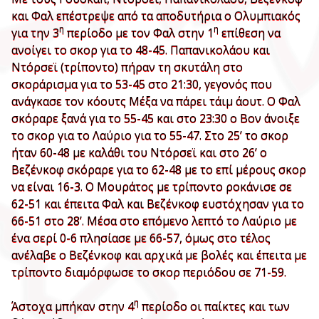
και Φαλ επέστρεψε από τα αποδυτήρια ο Ολυμπιακός
η
η
για την 3
περίοδο με τον Φαλ στην 1
επίθεση να
ανοίγει το σκορ για το 48-45. Παπανικολάου και
Ντόρσεϊ (τρίποντο) πήραν τη σκυτάλη στο
σκοράρισμα για το 53-45 στο 21:30, γεγονός που
ανάγκασε τον κόουτς Μέξα να πάρει τάιμ άουτ. Ο Φαλ
σκόραρε ξανά για το 55-45 και στο 23:30 ο Βον άνοιξε
το σκορ για το Λαύριο για το 55-47. Στο 25’ το σκορ
ήταν 60-48 με καλάθι του Ντόρσεϊ και στο 26’ ο
Βεζένκοφ σκόραρε για το 62-48 με το επί μέρους σκορ
να είναι 16-3. Ο Μουράτος με τρίποντο ροκάνισε σε
62-51 και έπειτα Φαλ και Βεζένκοφ ευστόχησαν για το
66-51 στο 28’. Μέσα στο επόμενο λεπτό το Λαύριο με
ένα σερί 0-6 πλησίασε με 66-57, όμως στο τέλος
ανέλαβε ο Βεζένκοφ και αρχικά με βολές και έπειτα με
τρίποντο διαμόρφωσε το σκορ περιόδου σε 71-59.
η
Άστοχα μπήκαν στην 4
περίοδο οι παίκτες και των