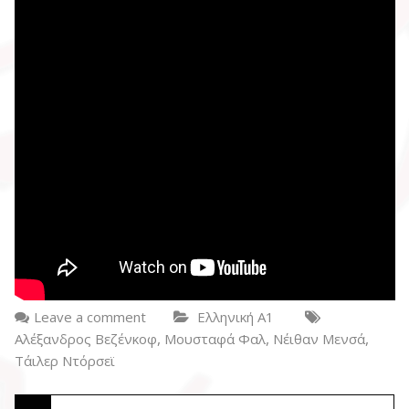
Leave a comment
Ελληνική Α1
,
,
,
Αλέξανδρος Βεζένκοφ
Μουσταφά Φαλ
Νέιθαν Μενσά
Τάιλερ Ντόρσεϊ