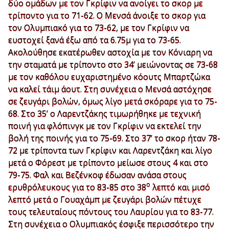
δύο ομάδων με τον Γκρίφιν να ανοίγει το σκορ με
τρίποντο για το 71-62. Ο Μενσά άνοιξε το σκορ για
τον Ολυμπιακό για το 73-62, με τον Γκρίφιν να
ευστοχεί ξανά έξω από τα 6.75μ για το 73-65.
Ακολούθησε εκατέρωθεν αστοχία με τον Κόνιαρη να
την σταματά με τρίποντο στο 34’ μειώνοντας σε 73-68
με τον καθόλου ευχαριστημένο κόουτς Μπαρτζώκα
να καλεί τάιμ άουτ. Στη συνέχεια ο Μενσά αστόχησε
σε ζευγάρι βολών, όμως λίγο μετά σκόραρε για το 75-
68. Στο 35’ ο Λαρεντζάκης τιμωρήθηκε με τεχνική
ποινή για φλόπινγκ με τον Γκρίφιν να εκτελεί την
βολή της ποινής για το 75-69. Στο 37’ το σκορ ήταν 78-
72 με τρίποντα των Γκρίφιν και Λαρεντζάκη και λίγο
μετά ο Φόρεστ με τρίποντο μείωσε στους 4 και στο
79-75. Φαλ και Βεζένκοφ έδωσαν ανάσα στους
ο
ερυθρόλευκους για το 83-85 στο 38
λεπτό και μισό
λεπτό μετά ο Γουαχάμπ με ζευγάρι βολών πέτυχε
τους τελευταίους πόντους του Λαυρίου για το 83-77.
Στη συνέχεια ο Ολυμπιακός έσφιξε περισσότερο την