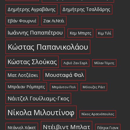
Δημήτρης Αγραβάνης
Δημήτρης Τσαλδάρης
Εβάν Φουρνιέ
Ζακ ΛιΝτέι
Ιωάννης Παπαπέτρου
Κεμ Μπιρτς
Κιμ Τιλί
Κώστας Παπανικολάου
Κώστας Σλούκας
Λιβιό Ζαν Σαρλ
Μίλαν Τόμιτς
Μουσταφά Φαλ
Ματ Λοτζέσκι
Μπράιαν Ρόμπερτς
Μπράντον Πολ
Μόουζες Ράιτ
Νάιτζελ Γουίλιαμς-Γκος
Νίκολα Μιλουτίνοφ
Νίκος Αρσενόπουλος
Ντέιβιντ Μπλατ
Ντάνιελ Χάκετ
Πάτρικ Γιανκ