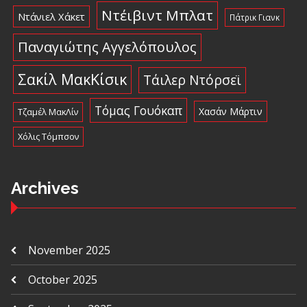
Ντέιβιντ Μπλατ
Ντάνιελ Χάκετ
Πάτρικ Γιανκ
Παναγιώτης Αγγελόπουλος
Σακίλ ΜακΚίσικ
Τάιλερ Ντόρσεϊ
Τόμας Γουόκαπ
Χασάν Μάρτιν
Τζαμέλ ΜακΛίν
Χόλις Τόμπσον
Archives
November 2025
October 2025