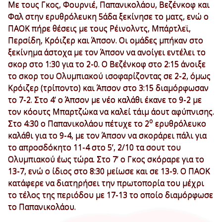
Με τους Γκος, Φουρνιέ, Παπανικολάου, Βεζένκοφ και
Φαλ στην ερυθρόλευκη 5άδα ξεκίνησε το ματς, ενώ ο
ΠΑΟΚ πήρε θέσεις με τους Ρέινολντς, Μπάρτλεϊ,
Περσίδη, Κρόιζερ και Άπσον. Οι ομάδες μπήκαν στο
ξεκίνημα άστοχα με τον Άπσον να ανοίγει εντέλει το
σκορ στο 1:30 για το 2-0. Ο Βεζένκοφ στο 2:15 άνοιξε
το σκορ του Ολυμπιακού ισοφαρίζοντας σε 2-2, όμως
Κρόιζερ (τρίποντο) και Άπσον στο 3:15 διαμόρφωσαν
το 7-2. Στο 4’ ο Άπσον με νέο καλάθι έκανε το 9-2 με
τον κόουτς Μπαρτζώκα να καλεί τάιμ άουτ αφύπνισης.
ο
Στο 4:30 ο Παπανικολάου πέτυχε το 2
ερυθρόλευκο
καλάθι για το 9-4, με τον Άπσον να σκοράρει πάλι για
το απροσδόκητο 11-4 στο 5’, 2/10 τα σουτ του
Ολυμπιακού έως τώρα. Στο 7’ ο Γκος σκόραρε για το
13-7, ενώ ο ίδιος στο 8:30 μείωσε και σε 13-9. Ο ΠΑΟΚ
κατάφερε να διατηρήσει την πρωτοπορία του μέχρι
το τέλος της περιόδου με 17-13 το οποίο διαμόρφωσε
το Παπανικολάου.