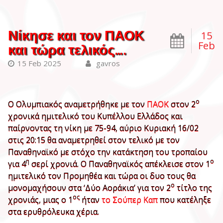
Νίκησε και τον ΠΑΟΚ
15
Feb
και τώρα τελικός….
15 Feb 2025
gavros
ο
Ο Ολυμπιακός αναμετρήθηκε με τον
ΠΑΟΚ
στον 2
χρονικά ημιτελικό του Κυπέλλου Ελλάδος και
παίρνοντας τη νίκη με 75-94, αύριο Κυριακή 16/02
στις 20:15 θα αναμετρηθεί στον τελικό με τον
Παναθηναϊκό με στόχο την κατάκτηση του τροπαίου
η
ο
για 4
σερί χρονιά. Ο Παναθηναϊκός απέκλεισε στον 1
ημιτελικό τον Προμηθέα και τώρα οι δυο τους θα
ο
μονομαχήσουν στα ‘Δύο Αοράκια’ για τον 2
τίτλο της
ος
χρονιάς, μιας ο 1
ήταν
το Σούπερ Καπ
που κατέληξε
στα ερυθρόλευκα χέρια.