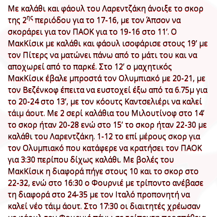
Με καλάθι και φάουλ του Λαρεντζάκη άνοιξε το σκορ
ης
της 2
περιόδου για το 17-16, με τον Άπσον να
σκοράρει για τον ΠΑΟΚ για το 19-16 στο 11’. Ο
ΜακΚίσικ με καλάθι και φάουλ ισοφάρισε στους 19’ με
τον Πίτερς να ματώνει πάνω από το μάτι του και να
αποχωρεί από το παρκέ. Στο 12’ ο μαχητικός
ΜακΚίσικ έβαλε μπροστά τον Ολυμπιακό με 20-21, με
τον Βεζένκοφ έπειτα να ευστοχεί έξω από τα 6.75μ για
το 20-24 στο 13’, με τον κόουτς Καντσελιέρι να καλεί
τάιμ άουτ. Με 2 σερί καλάθια του Μιλουτίνοφ στο 14’
το σκορ ήταν 20-28 ενώ στο 15’ το σκορ ήταν 22-30 με
καλάθι του Λαρεντζάκη. 1-12 το επί μέρους σκορ για
τον Ολυμπιακό που κατάφερε να κρατήσει τον ΠΑΟΚ
για 3:30 περίπου δίχως καλάθι. Με βολές του
ΜακΚίσικ η διαφορά πήγε στους 10 και το σκορ στο
22-32, ενώ στο 16:30 ο Φουρνιέ με τρίποντο ανέβασε
τη διαφορά στο 24-35 με τον Ιταλό προπονητή να
καλεί νέο τάιμ άουτ. Στο 17:30 οι διαιτητές χρέωσαν