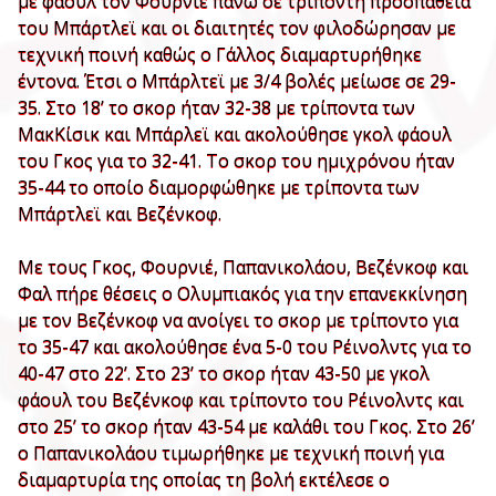
με φάουλ τον Φουρνιέ πάνω σε τρίποντη προσπάθεια
του Μπάρτλεϊ και οι διαιτητές τον φιλοδώρησαν με
τεχνική ποινή καθώς ο Γάλλος διαμαρτυρήθηκε
έντονα. Έτσι ο Μπάρλτεϊ με 3/4 βολές μείωσε σε 29-
35. Στο 18’ το σκορ ήταν 32-38 με τρίποντα των
ΜακΚίσικ και Μπάρλεϊ και ακολούθησε γκολ φάουλ
του Γκος για το 32-41. Το σκορ του ημιχρόνου ήταν
35-44 το οποίο διαμορφώθηκε με τρίποντα των
Μπάρτλεϊ και Βεζένκοφ.
Με τους Γκος, Φουρνιέ, Παπανικολάου, Βεζένκοφ και
Φαλ πήρε θέσεις ο Ολυμπιακός για την επανεκκίνηση
με τον Βεζένκοφ να ανοίγει το σκορ με τρίποντο για
το 35-47 και ακολούθησε ένα 5-0 του Ρέινολντς για το
40-47 στο 22’. Στο 23’ το σκορ ήταν 43-50 με γκολ
φάουλ του Βεζένκοφ και τρίποντο του Ρέινολντς και
στο 25’ το σκορ ήταν 43-54 με καλάθι του Γκος. Στο 26’
ο Παπανικολάου τιμωρήθηκε με τεχνική ποινή για
διαμαρτυρία της οποίας τη βολή εκτέλεσε ο