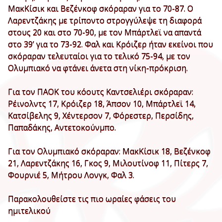
ΜακΚίσικ και Βεζένκοφ σκόραραν για το 70-87. Ο
Λαρεντζάκης με τρίποντο στρογγύλεψε τη διαφορά
στους 20 και στο 70-90, με τον Μπάρτλεϊ να απαντά
στο 39’ για το 73-92. Φαλ και Κρόιζερ ήταν εκείνοι που
σκόραραν τελευταίοι για το τελικό 75-94, με τον
Ολυμπιακό να φτάνει άνετα στη νίκη-πρόκριση.
Για τον ΠΑΟΚ του κόουτς Καντσελιέρι σκόραραν:
Ρέινολντς 17, Κρόιζερ 18, Άπσον 10, Μπάρτλεϊ 14,
Κατσίβελης 9, Χέντερσον 7, Φόρεστερ, Περσίδης,
Παπαδάκης, Αντετοκούνμπο.
Για τον Ολυμπιακό σκόραραν: ΜακΚίσικ 18, Βεζένκοφ
21, Λαρεντζάκης 16, Γκος 9, Μιλουτίνοφ 11, Πίτερς 7,
Φουρνιέ 5, Μήτρου Λονγκ, Φαλ 3.
Παρακολουθείστε τις πιο ωραίες φάσεις του
ημιτελικού