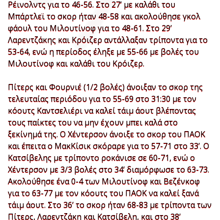
Ρέινολντς για το 46-56. Στο 27’ με καλάθι του
Μπάρτλεϊ το σκορ ήταν 48-58 και ακολούθησε γκολ
φάουλ του Μιλουτίνοφ για το 48-61. Στο 29’
Λαρεντζάκης και Κρόιζερ αντάλλαξαν τρίποντα για το
53-64, ενώ η περίοδος έληξε με 55-66 με βολές του
Μιλουτίνοφ και καλάθι του Κρόιζερ.
Πίτερς και Φουρνιέ (1/2 βολές) άνοιξαν το σκορ της
τελευταίας περιόδου για το 55-69 στο 31:30 με τον
κόουτς Καντσελιέρι να καλεί τάιμ άουτ βλέποντας
τους παίκτες του να μην έχουν μπει καλά στο
ξεκίνημά της. Ο Χέντερσον άνοιξε το σκορ του ΠΑΟΚ
και έπειτα ο ΜακΚίσικ σκόραρε για το 57-71 στο 33’. Ο
Κατσίβελης με τρίποντο ροκάνισε σε 60-71, ενώ ο
Χέντερσον με 3/3 βολές στο 34’ διαμόρφωσε το 63-73.
Ακολούθησε ένα 0-4 των Μιλουτίνοφ και Βεζένκοφ
για το 63-77 με τον κόουτς του ΠΑΟΚ να καλεί ξανά
τάιμ άουτ. Στο 36’ το σκορ ήταν 68-83 με τρίποντα των
Πίτερς, Λαρεντζάκη και Κατσίβελη, και στο 38’