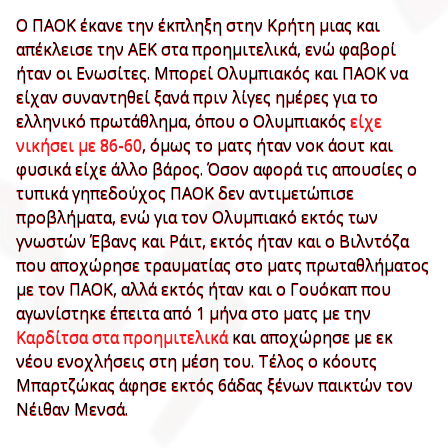
Ο ΠΑΟΚ έκανε την έκπληξη στην Κρήτη μιας και
απέκλεισε την ΑΕΚ στα προημιτελικά, ενώ φαβορί
ήταν οι Ενωσίτες. Μπορεί Ολυμπιακός και ΠΑΟΚ να
είχαν συναντηθεί ξανά πριν λίγες ημέρες για το
ελληνικό πρωτάθλημα, όπου ο Ολυμπιακός
είχε
νικήσει με 86-60
, όμως το ματς ήταν νοκ άουτ και
φυσικά είχε άλλο βάρος. Όσον αφορά τις απουσίες ο
τυπικά γηπεδούχος ΠΑΟΚ δεν αντιμετώπισε
προβλήματα, ενώ για τον Ολυμπιακό εκτός των
γνωστών Έβανς και Ράιτ, εκτός ήταν και ο Βιλντόζα
που αποχώρησε τραυματίας στο ματς πρωταθλήματος
με τον ΠΑΟΚ, αλλά εκτός ήταν και ο Γουόκαπ που
αγωνίστηκε έπειτα από 1 μήνα στο ματς με την
Καρδίτσα στα προημιτελικά
και αποχώρησε με εκ
νέου ενοχλήσεις στη μέση του. Τέλος ο κόουτς
Μπαρτζώκας άφησε εκτός 6άδας ξένων παικτών τον
Νέιθαν Μενσά.