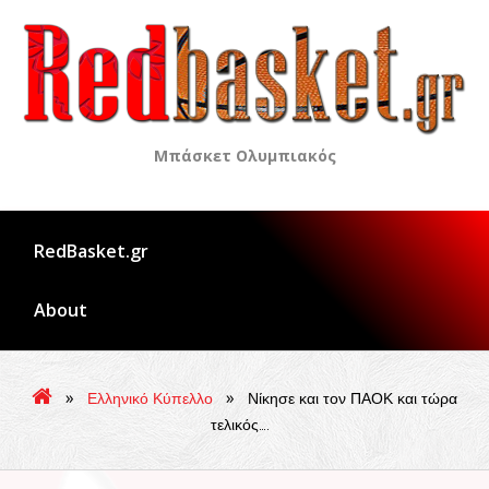
Skip
to
content
Μπάσκετ Ολυμπιακός
RedBasket.gr
About
»
»
Ελληνικό Κύπελλο
Νίκησε και τον ΠΑΟΚ και τώρα
τελικός….