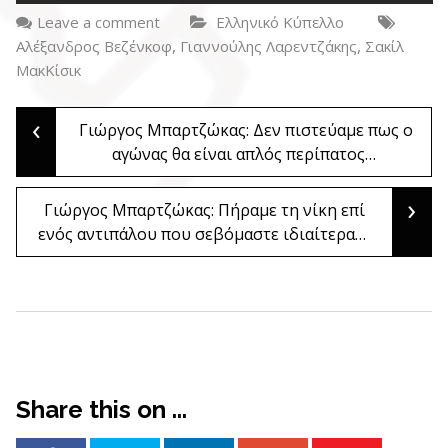
Leave a comment
Ελληνικό Κύπελλο
,
,
Αλέξανδρος Βεζένκοφ
Γιαννούλης Λαρεντζάκης
Σακίλ
ΜακΚίσικ
‹
Post
Γιώργος Μπαρτζώκας: Δεν πιστεύαμε πως ο
αγώνας θα είναι απλός περίπατος…
navigation
›
Γιώργος Μπαρτζώκας: Πήραμε τη νίκη επί
ενός αντιπάλου που σεβόμαστε ιδιαίτερα…
Share this on ...