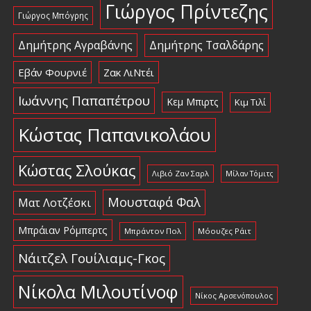
Γιώργος Πρίντεζης
Γιώργος Μπόγρης
Δημήτρης Αγραβάνης
Δημήτρης Τσαλδάρης
Εβάν Φουρνιέ
Ζακ ΛιΝτέι
Ιωάννης Παπαπέτρου
Κεμ Μπιρτς
Κιμ Τιλί
Κώστας Παπανικολάου
Κώστας Σλούκας
Λιβιό Ζαν Σαρλ
Μίλαν Τόμιτς
Μουσταφά Φαλ
Ματ Λοτζέσκι
Μπράιαν Ρόμπερτς
Μπράντον Πολ
Μόουζες Ράιτ
Νάιτζελ Γουίλιαμς-Γκος
Νίκολα Μιλουτίνοφ
Νίκος Αρσενόπουλος