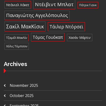
Ντέιβιντ Μπλατ
Ντάνιελ Χάκετ
Πάτρικ Γιανκ
Παναγιώτης Αγγελόπουλος
Σακίλ ΜακΚίσικ
Τάιλερ Ντόρσεϊ
Τόμας Γουόκαπ
Χασάν Μάρτιν
Τζαμέλ ΜακΛίν
Χόλις Τόμπσον
Archives
November 2025
October 2025
September 2025