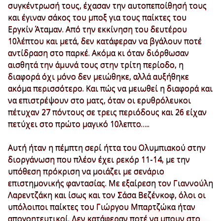
συγκέντρωσή τους, έχασαν την αυτοπεποίθησή τους
και έγιναν σάκος του μποξ για τους παίκτες του
Εργκίν Άταμαν. Από την εκκίνηση του δευτέρου
10λέπτου και μετά, δεν κατάφεραν να βγάλουν ποτέ
αντίδραση στο παρκέ. Ακόμα κι όταν διόρθωσαν
αισθητά την άμυνά τους στην τρίτη περίοδο, η
διαφορά όχι μόνο δεν μειώθηκε, αλλά αυξήθηκε
ακόμα περισσότερο. Και πώς να μειωθεί η διαφορά και
να επιστρέψουν στο ματς, όταν οι ερυθρόλευκοι
πέτυχαν 27 πόντους σε τρεις περιόδους και 26 είχαν
πετύχει στο πρώτο μαγικό 10λεπτο…..
Αυτή ήταν η πέμπτη σερί ήττα του Ολυμπιακού στην
διοργάνωση που πλέον έχει ρεκόρ 11-14, με την
υπόθεση πρόκριση να μοιάζει με σενάριο
επιστημονικής φαντασίας. Με εξαίρεση τον Γιαννούλη
Λαρεντζάκη και ίσως και τον Σάσα Βεζένκοφ, όλοι οι
υπόλοιποι παίκτες του Γιώργου Μπαρτζώκα ήταν
απογοητευτικοί. Δεν κατάφεραν ποτέ να μπουν στο