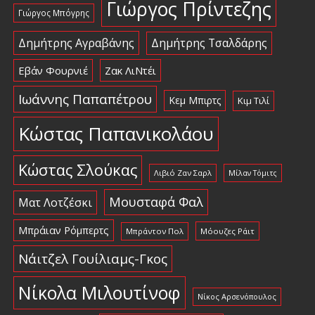
Γιώργος Πρίντεζης
Γιώργος Μπόγρης
Δημήτρης Αγραβάνης
Δημήτρης Τσαλδάρης
Εβάν Φουρνιέ
Ζακ ΛιΝτέι
Ιωάννης Παπαπέτρου
Κεμ Μπιρτς
Κιμ Τιλί
Κώστας Παπανικολάου
Κώστας Σλούκας
Λιβιό Ζαν Σαρλ
Μίλαν Τόμιτς
Μουσταφά Φαλ
Ματ Λοτζέσκι
Μπράιαν Ρόμπερτς
Μπράντον Πολ
Μόουζες Ράιτ
Νάιτζελ Γουίλιαμς-Γκος
Νίκολα Μιλουτίνοφ
Νίκος Αρσενόπουλος