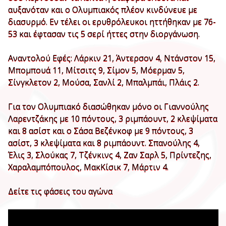
αυξανόταν και ο Ολυμπιακός πλέον κινδύνευε με
διασυρμό. Εν τέλει οι ερυθρόλευκοι ηττήθηκαν με 76-
53 και έφτασαν τις 5 σερί ήττες στην διοργάνωση.
Αναντολού Εφές: Λάρκιν 21, Άντερσον 4, Ντάνστον 15,
Μπομπουά 11, Μίτσιτς 9, Σίμον 5, Μόερμαν 5,
Σίνγκλετον 2, Μούσα, Σανλί 2, Μπαλμπάι, Πλάις 2.
Για τον Ολυμπιακό διασώθηκαν μόνο οι Γιαννούλης
Λαρεντζάκης με 10 πόντους, 3 ριμπάουντ, 2 κλεψίματα
και 8 ασίστ και ο Σάσα Βεζένκοφ με 9 πόντους, 3
ασίστ, 3 κλεψίματα και 8 ριμπάουντ. Σπανούλης 4,
Έλις 3, Σλούκας 7, Τζένκινς 4, Ζαν Σαρλ 5, Πρίντεζης,
Χαραλαμπόπουλος, ΜακΚίσικ 7, Μάρτιν 4.
Δείτε τις φάσεις του αγώνα