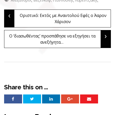
‹
Post
Οριστικό: Εκτός με Αναντολού Εφές ο Άαρον
Χάρισον
navigation
›
Ο ‘διασωθέντας’ προσπάθησε να εξηγήσει τα
ανεξήγητα…
Share this on ...