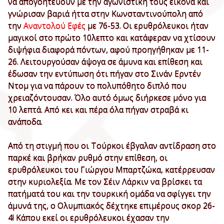
να απογοητεύουν με την αγωνιστική τους εικόνα και
γνώρισαν βαριά ήττα στην Κωνσταντινούπολη από
την
Αναντολού Εφές
με 76-53. Οι ερυθρόλευκοι ήταν
μαγικοί στο πρώτο 10λεπτο και κατάφεραν να χτίσουν
διψήφια διαφορά πόντων, αφού προηγήθηκαν με 11-
26. Λειτουργούσαν άψογα σε άμυνα και επίθεση και
έδωσαν την εντύπωση ότι πήγαν στο Σινάν Ερντέν
Ντομ για να πάρουν το πολυπόθητο διπλό που
χρειαζόντουσαν. Όλο αυτό όμως διήρκεσε μόνο για
10 λεπτά. Από κει και πέρα όλα πήγαν στραβά κι
ανάποδα.
Από τη στιγμή που οι Τούρκοι έβγαλαν αντίδραση στο
παρκέ και βρήκαν ρυθμό στην επίθεση, οι
ερυθρόλευκοι του Γιώργου Μπαρτζώκα, κατέρρευσαν
στην κυριολεξία. Με τον Σέιν Λάρκιν να βρίσκει τα
πατήματά του και την τουρκική ομάδα να σφίγγει την
άμυνά της, ο Ολυμπιακός δέχτηκε επιμέρους σκορ 26-
4! Κάπου εκεί οι ερυθρόλευκοι έχασαν την