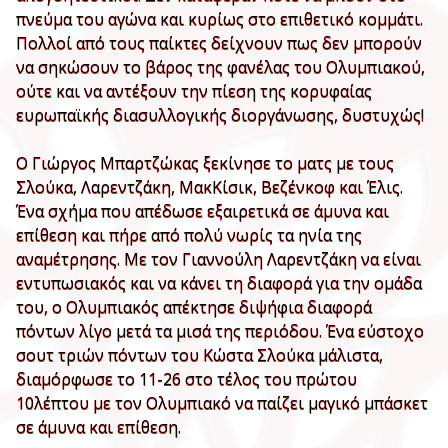
πνεύμα του αγώνα και κυρίως στο επιθετικό κομμάτι.
Πολλοί από τους παίκτες δείχνουν πως δεν μπορούν
να σηκώσουν το βάρος της φανέλας του Ολυμπιακού,
ούτε και να αντέξουν την πίεση της κορυφαίας
ευρωπαϊκής διασυλλογικής διοργάνωσης, δυστυχώς!
Ο Γιώργος Μπαρτζώκας ξεκίνησε το ματς με τους
Σλούκα, Λαρεντζάκη, ΜακΚίσικ, Βεζένκοφ και Έλις.
Ένα σχήμα που απέδωσε εξαιρετικά σε άμυνα και
επίθεση και πήρε από πολύ νωρίς τα ηνία της
αναμέτρησης. Με τον Γιαννούλη Λαρεντζάκη να είναι
εντυπωσιακός και να κάνει τη διαφορά για την ομάδα
του, ο Ολυμπιακός απέκτησε διψήφια διαφορά
πόντων λίγο μετά τα μισά της περιόδου. Ένα εύστοχο
σουτ τριών πόντων του Κώστα Σλούκα μάλιστα,
διαμόρφωσε το 11-26 στο τέλος του πρώτου
10λέπτου με τον Ολυμπιακό να παίζει μαγικό μπάσκετ
σε άμυνα και επίθεση.