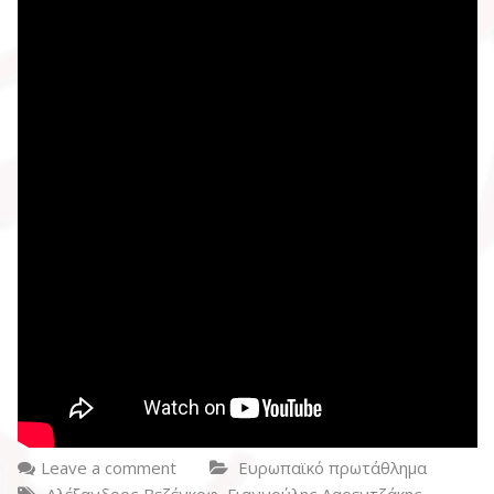
Leave a comment
Ευρωπαϊκό πρωτάθλημα
,
Αλέξανδρος Βεζένκοφ
Γιαννούλης Λαρεντζάκης