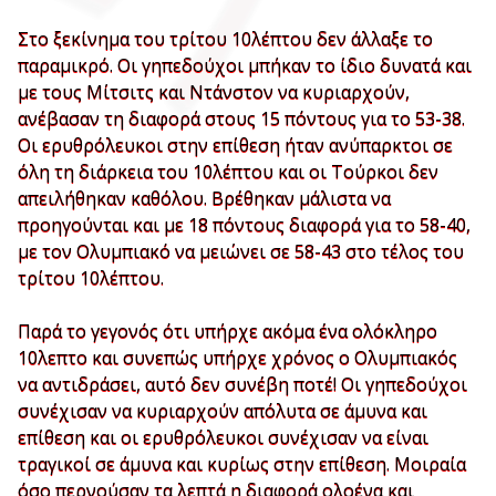
Στο ξεκίνημα του τρίτου 10λέπτου δεν άλλαξε το
παραμικρό. Οι γηπεδούχοι μπήκαν το ίδιο δυνατά και
με τους Μίτσιτς και Ντάνστον να κυριαρχούν,
ανέβασαν τη διαφορά στους 15 πόντους για το 53-38.
Οι ερυθρόλευκοι στην επίθεση ήταν ανύπαρκτοι σε
όλη τη διάρκεια του 10λέπτου και οι Τούρκοι δεν
απειλήθηκαν καθόλου. Βρέθηκαν μάλιστα να
προηγούνται και με 18 πόντους διαφορά για το 58-40,
με τον Ολυμπιακό να μειώνει σε 58-43 στο τέλος του
τρίτου 10λέπτου.
Παρά το γεγονός ότι υπήρχε ακόμα ένα ολόκληρο
10λεπτο και συνεπώς υπήρχε χρόνος ο Ολυμπιακός
να αντιδράσει, αυτό δεν συνέβη ποτέ! Οι γηπεδούχοι
συνέχισαν να κυριαρχούν απόλυτα σε άμυνα και
επίθεση και οι ερυθρόλευκοι συνέχισαν να είναι
τραγικοί σε άμυνα και κυρίως στην επίθεση. Μοιραία
όσο περνούσαν τα λεπτά η διαφορά ολοένα και