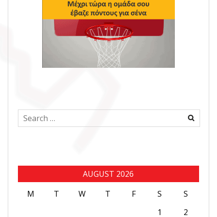
Search
for:
AUGUST 2026
M
T
W
T
F
S
S
1
2