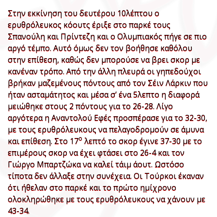
Στην εκκίνηση του δευτέρου 10λέπτου ο
ερυθρόλευκος κόουτς έριξε στο παρκέ τους
Σπανούλη και Πρίντεζη και ο Ολυμπιακός πήγε σε πιο
αργό τέμπο. Αυτό όμως δεν τον βοήθησε καθόλου
στην επίθεση, καθώς δεν μπορούσε να βρει σκορ με
κανέναν τρόπο. Από την άλλη πλευρά οι γηπεδούχοι
βρήκαν μαζεμένους πόντους από τον Σέιν Λάρκιν που
ήταν ασταμάτητος και μέσα σ’ ένα 5λεπτο η διαφορά
μειώθηκε στους 2 πόντους για το 26-28. Λίγο
αργότερα η Αναντολού Εφές προσπέρασε για το 32-30,
με τους ερυθρόλευκους να πελαγοδρομούν σε άμυνα
ο
και επίθεση. Στο 17
λεπτό το σκορ έγινε 37-30 με το
επιμέρους σκορ να έχει φτάσει στο 26-4 και τον
Γιώργο Μπαρτζώκα να καλεί τάιμ άουτ. Ωστόσο
τίποτα δεν άλλαξε στην συνέχεια. Οι Τούρκοι έκαναν
ότι ήθελαν στο παρκέ και το πρώτο ημίχρονο
ολοκληρώθηκε με τους ερυθρόλευκους να χάνουν με
43-34.