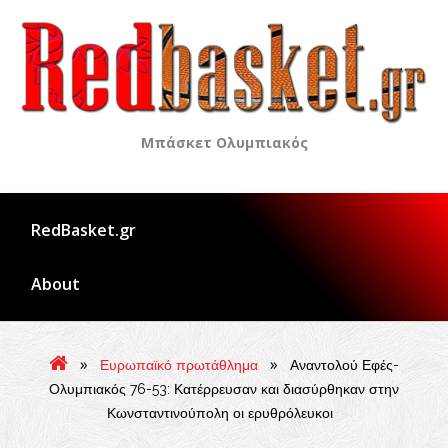
Skip
to
content
Μπάσκετ Ολυμπιακός
RedBasket.gr
About
»
»
Ευρωπαϊκό πρωτάθλημα
Αναντολού Εφές-
Ολυμπιακός 76-53: Κατέρρευσαν και διασύρθηκαν στην
Κωνσταντινούπολη οι ερυθρόλευκοι