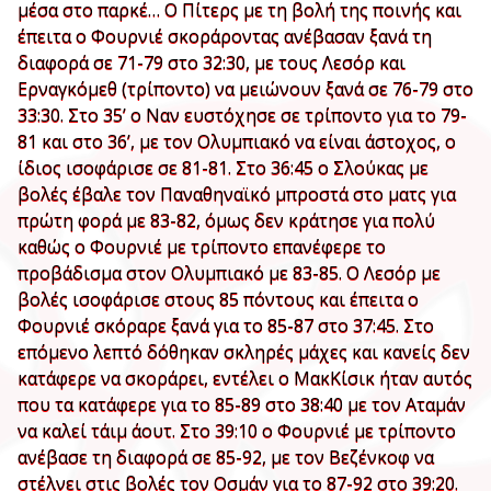
μέσα στο παρκέ… Ο Πίτερς με τη βολή της ποινής και
έπειτα ο Φουρνιέ σκοράροντας ανέβασαν ξανά τη
διαφορά σε 71-79 στο 32:30, με τους Λεσόρ και
Ερναγκόμεθ (τρίποντο) να μειώνουν ξανά σε 76-79 στο
33:30. Στο 35’ ο Ναν ευστόχησε σε τρίποντο για το 79-
81 και στο 36’, με τον Ολυμπιακό να είναι άστοχος, ο
ίδιος ισοφάρισε σε 81-81. Στο 36:45 ο Σλούκας με
βολές έβαλε τον Παναθηναϊκό μπροστά στο ματς για
πρώτη φορά με 83-82, όμως δεν κράτησε για πολύ
καθώς ο Φουρνιέ με τρίποντο επανέφερε το
προβάδισμα στον Ολυμπιακό με 83-85. Ο Λεσόρ με
βολές ισοφάρισε στους 85 πόντους και έπειτα ο
Φουρνιέ σκόραρε ξανά για το 85-87 στο 37:45. Στο
επόμενο λεπτό δόθηκαν σκληρές μάχες και κανείς δεν
κατάφερε να σκοράρει, εντέλει ο ΜακΚίσικ ήταν αυτός
που τα κατάφερε για το 85-89 στο 38:40 με τον Αταμάν
να καλεί τάιμ άουτ. Στο 39:10 ο Φουρνιέ με τρίποντο
ανέβασε τη διαφορά σε 85-92, με τον Βεζένκοφ να
στέλνει στις βολές τον Οσμάν για το 87-92 στο 39:20.