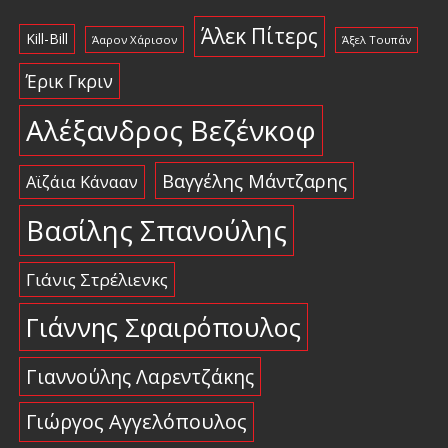
Άλεκ Πίτερς
Kill-Bill
Άαρον Χάρισον
Άξελ Τουπάν
Έρικ Γκριν
Αλέξανδρος Βεζένκοφ
Βαγγέλης Μάντζαρης
Αϊζάια Κάνααν
Βασίλης Σπανούλης
Γιάνις Στρέλιενκς
Γιάννης Σφαιρόπουλος
Γιαννούλης Λαρεντζάκης
Γιώργος Αγγελόπουλος