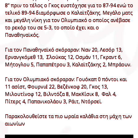
8’’ πριν το τέλος ο Γκος ευστόχησε για το 87-94 ενώ το
τελικό 89-94 διαμόρφωσε ο Καλαϊτζάκης. Μεγάλο ματς
και μεγάλη νίκη για τον Ολυμπιακό ο οποίος ανέβασε
το ρεκόρ του σε 5-3, το οποίο έχει και ο
Παναθηναϊκός.
Για τον Παναθηναϊκό σκόραραν: Ναν 20, Λεσόρ 13,
Ερνανγκόμεθ 13, Σλούκας 12, Οσμάν 11, Γκραντ 6,
Μήτογλου 5, Παπαπέτρου 3, Καλαϊτζάκης 2, Μπράουν.
Για τον Ολυμπιακό σκόραραν: Γουόκαπ 0 πόντοι και
11 ασίστ, Φουρνιέ 22, Βεζένκοφ 20, Γκος 13,
Μιλουτίνοφ 12, Βιλντόζα 8, ΜακΚίσικ 8, Φαλ 4,
Πίτερς 4, Παπανικολάου 3, Ράιτ, Ντόρσεϊ.
Παρακολουθείστε τα πιο ωραία καλάθια στη μάχη των
αιωνίων