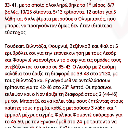
ο
33-41, με το οποίο ολοκληρώθηκε το 1
μέρος. 6/7
βολές, 10/25 δίποντα, 5/13 τρίποντα, 12 ασίστ για 5
λάθη και 6 κλεψίματα μετρούσε ο Ολυμπιακός, που
μπορεί να προηγούνταν όμως δεν ήταν ιδιαίτερα
εύστοχος.
Γουόκαπ, Βιλντόζα, Φουρνιέ, Βεζένκοβ και Φαλ οι 5
ερυθρόλευκοι για την επανεκκίνηση με τους Λεσόρ
και Φουρνιέ να ανοίγουν το σκορ για τις ομάδες τους
ανεβάζοντας το σκορ σε 35-43. Ο Λεσόρ με 2 ακόμη
καλάθια του έριξε τη διαφορά σε 39-43 στο 21:30, με
τους Βιλντόζα και Ερναγκόμεθ να ανταλλάσσουν
ο
τρίποντα για το 42-46 στο 23
λεπτό. Οι πράσινοι
έκλεψαν και ο Ναν έριξε τη διαφορά στους 2 (44-46)
με τον Μπαρτζώκα να καλεί τάιμ άουτ ζητώντας στους
παίκτες τους ηρεμία, καθώς μετρούσαν 3 λάθη και 1
έρμπολ μέχρι στιγμής. Φαλ και Φουρνιέ σκόραραν για
το 46-50, με τον Ερναγκόμεθ στο 24’ με τρίποντο να