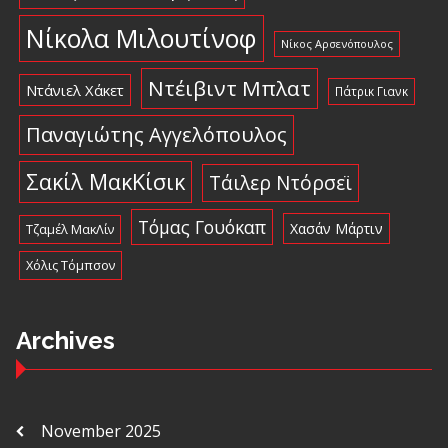
Νίκολα Μιλουτίνοφ
Νίκος Αρσενόπουλος
Ντέιβιντ Μπλατ
Ντάνιελ Χάκετ
Πάτρικ Γιανκ
Παναγιώτης Αγγελόπουλος
Σακίλ ΜακΚίσικ
Τάιλερ Ντόρσεϊ
Τόμας Γουόκαπ
Χασάν Μάρτιν
Τζαμέλ ΜακΛίν
Χόλις Τόμπσον
Archives
November 2025