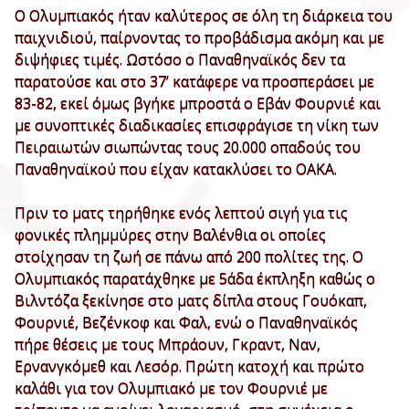
Ο Ολυμπιακός ήταν καλύτερος σε όλη τη διάρκεια του
παιχνιδιού, παίρνοντας το προβάδισμα ακόμη και με
διψήφιες τιμές. Ωστόσο ο Παναθηναϊκός δεν τα
παρατούσε και στο 37’ κατάφερε να προσπεράσει με
83-82, εκεί όμως βγήκε μπροστά ο Εβάν Φουρνιέ και
με συνοπτικές διαδικασίες επισφράγισε τη νίκη των
Πειραιωτών σιωπώντας τους 20.000 οπαδούς του
Παναθηναϊκού που είχαν κατακλύσει το ΟΑΚΑ.
Πριν το ματς τηρήθηκε ενός λεπτού σιγή για τις
φονικές πλημμύρες στην Βαλένθια οι οποίες
στοίχησαν τη ζωή σε πάνω από 200 πολίτες της. Ο
Ολυμπιακός παρατάχθηκε με 5άδα έκπληξη καθώς ο
Βιλντόζα ξεκίνησε στο ματς δίπλα στους Γουόκαπ,
Φουρνιέ, Βεζένκοφ και Φαλ, ενώ ο Παναθηναϊκός
πήρε θέσεις με τους Μπράουν, Γκραντ, Ναν,
Ερνανγκόμεθ και Λεσόρ. Πρώτη κατοχή και πρώτο
καλάθι για τον Ολυμπιακό με τον Φουρνιέ με