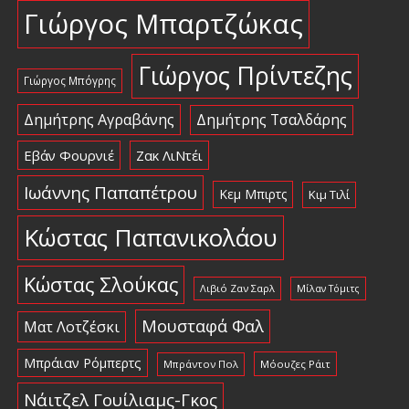
Γιώργος Μπαρτζώκας
Γιώργος Πρίντεζης
Γιώργος Μπόγρης
Δημήτρης Αγραβάνης
Δημήτρης Τσαλδάρης
Εβάν Φουρνιέ
Ζακ ΛιΝτέι
Ιωάννης Παπαπέτρου
Κεμ Μπιρτς
Κιμ Τιλί
Κώστας Παπανικολάου
Κώστας Σλούκας
Λιβιό Ζαν Σαρλ
Μίλαν Τόμιτς
Μουσταφά Φαλ
Ματ Λοτζέσκι
Μπράιαν Ρόμπερτς
Μπράντον Πολ
Μόουζες Ράιτ
Νάιτζελ Γουίλιαμς-Γκος