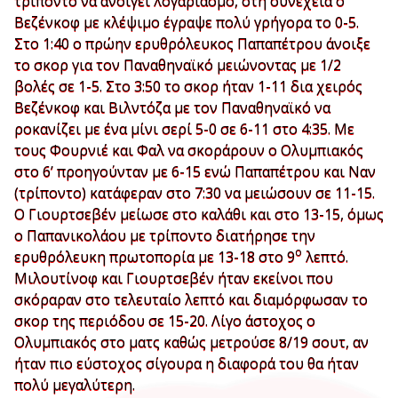
τρίποντο να ανοίγει λογαριασμό, στη συνέχεια ο
Βεζένκοφ με κλέψιμο έγραψε πολύ γρήγορα το 0-5.
Στο 1:40 ο πρώην ερυθρόλευκος Παπαπέτρου άνοιξε
το σκορ για τον Παναθηναϊκό μειώνοντας με 1/2
βολές σε 1-5. Στο 3:50 το σκορ ήταν 1-11 δια χειρός
Βεζένκοφ και Βιλντόζα με τον Παναθηναϊκό να
ροκανίζει με ένα μίνι σερί 5-0 σε 6-11 στο 4:35. Με
τους Φουρνιέ και Φαλ να σκοράρουν ο Ολυμπιακός
στο 6’ προηγούνταν με 6-15 ενώ Παπαπέτρου και Ναν
(τρίποντο) κατάφεραν στο 7:30 να μειώσουν σε 11-15.
Ο Γιουρτσεβέν μείωσε στο καλάθι και στο 13-15, όμως
ο Παπανικολάου με τρίποντο διατήρησε την
ο
ερυθρόλευκη πρωτοπορία με 13-18 στο 9
λεπτό.
Μιλουτίνοφ και Γιουρτσεβέν ήταν εκείνοι που
σκόραραν στο τελευταίο λεπτό και διαμόρφωσαν το
σκορ της περιόδου σε 15-20. Λίγο άστοχος ο
Ολυμπιακός στο ματς καθώς μετρούσε 8/19 σουτ, αν
ήταν πιο εύστοχος σίγουρα η διαφορά του θα ήταν
πολύ μεγαλύτερη.