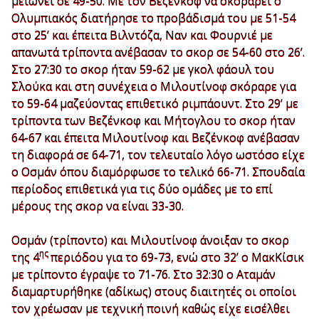
μειώνει σε 49-50. Με τον Βεζένκοφ να σκοράρει ο
Ολυμπιακός διατήρησε το προβάδισμά του με 51-54
στο 25’ και έπειτα Βιλντόζα, Ναν και Φουρνιέ με
απανωτά τρίποντα ανέβασαν το σκορ σε 54-60 στο 26’.
Στο 27:30 το σκορ ήταν 59-62 με γκολ φάουλ του
Σλούκα και στη συνέχεια ο Μιλουτίνοφ σκόραρε για
το 59-64 μαζεύοντας επιθετικό ριμπάουντ. Στο 29’ με
τρίποντα των Βεζένκοφ και Μήτογλου το σκορ ήταν
64-67 και έπειτα Μιλουτίνοφ και Βεζένκοφ ανέβασαν
τη διαφορά σε 64-71, τον τελευταίο λόγο ωστόσο είχε
ο Οσμάν όπου διαμόρφωσε το τελικό 66-71. Σπουδαία
περίοδος επιθετικά για τις δύο ομάδες με το επί
μέρους της σκορ να είναι 33-30.
Οσμάν (τρίποντο) και Μιλουτίνοφ άνοιξαν το σκορ
ης
της 4
περιόδου για το 69-73, ενώ στο 32’ ο ΜακΚίσικ
με τρίποντο έγραψε το 71-76. Στο 32:30 ο Αταμάν
διαμαρτυρήθηκε (αδίκως) στους διαιτητές οι οποίοι
τον χρέωσαν με τεχνική ποινή καθώς είχε εισέλθει