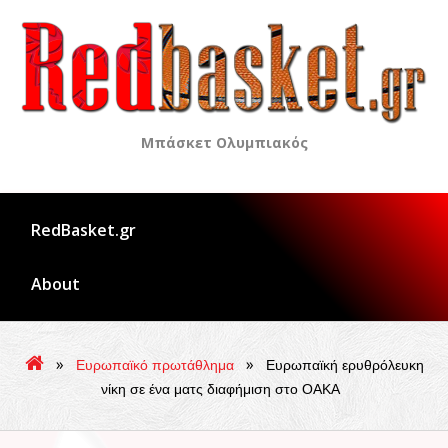
Skip
to
content
Μπάσκετ Ολυμπιακός
RedBasket.gr
About
»
»
Ευρωπαϊκό πρωτάθλημα
Ευρωπαϊκή ερυθρόλευκη
νίκη σε ένα ματς διαφήμιση στο ΟΑΚΑ