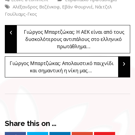
,
,
Αλέξανδρος Βεζένκοφ
Εβάν Φουρνιέ
Νάιτζελ
Γουίλιαμς-Γκος
‹
Post
Γιώργος Μπαρτζώκας: Η ΑΕΚ είναι από τους
δυσκολότερους αντιπάλους στο ελληνικό
πρωτάθλημα….
navigation
›
Γιώργος Μπαρτζώκας: Απολαυστικό παιχνίδι
και σημαντική η νίκη μας….
Share this on ...