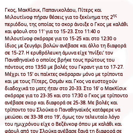
Γκος, ΜακΚίσικ, Παπανικολάου, Πίτερς και
ης
Μιλουτίνοφ πήραν θέσεις για το ξεκίνημα της 2
περιόδου, της οποίας το σκορ άνοιξε ο Γκος με καλάθι
και φάουλ στο 11’ για το 15-23. Στο 11:40 ο
Μιλουτίνοφ σκόραρε για το 15-25 και στο 12:30 ο
ίδιος με ζευγάρι βολών ανέβασε και άλλο τη διαφορά
σε 15-27. Η ερυθρόλευκη άμυνα είχε ‘πνίξει’ τον
Παναθηναϊκό ο οποίος βρήκε τους πρώτους του
πόντους στο 13:50 με βολές του Γκραντ για το 17-27.
Μέχρι το 15’ οι παίκτες σκόραραν μόνο με τρίποντα
και με τους Πίτερς, Οσμάν και Γκος να ευστοχούν
διαδοχικά το ματς ήταν στο 20-33. Στο 16’ ο ΜακΚίσικ
σκόραρε για το 23-35 και στο 17:30 ο Γκος με τρίποντο
ανέβασε σκορ και διαφορά σε 25-38. Με βολές και
τρίποντο του Σλούκα ο Παναθηναϊκός κατάφερε να
μειώσει σε 33-38 στο 19’, όμως τον τελευταίο λόγο
του ημιχρόνου είχε ο Βεζένκοφ όπου με καλάθι και
φάουλ από τον Σλούκα ανέβασε ξανά τη διαφορά σε