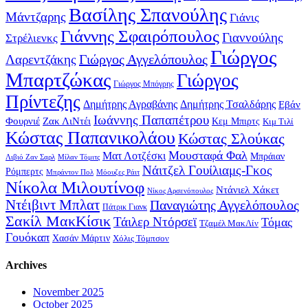
Βασίλης Σπανούλης
Μάντζαρης
Γιάνις
Γιάννης Σφαιρόπουλος
Γιαννούλης
Στρέλιενκς
Γιώργος
Γιώργος Αγγελόπουλος
Λαρεντζάκης
Μπαρτζώκας
Γιώργος
Γιώργος Μπόγρης
Πρίντεζης
Δημήτρης Αγραβάνης
Δημήτρης Τσαλδάρης
Εβάν
Ιωάννης Παπαπέτρου
Φουρνιέ
Ζακ ΛιΝτέι
Κεμ Μπιρτς
Κιμ Τιλί
Κώστας Παπανικολάου
Κώστας Σλούκας
Μουσταφά Φαλ
Ματ Λοτζέσκι
Μπράιαν
Λιβιό Ζαν Σαρλ
Μίλαν Τόμιτς
Νάιτζελ Γουίλιαμς-Γκος
Ρόμπερτς
Μπράντον Πολ
Μόουζες Ράιτ
Νίκολα Μιλουτίνοφ
Ντάνιελ Χάκετ
Νίκος Αρσενόπουλος
Ντέιβιντ Μπλατ
Παναγιώτης Αγγελόπουλος
Πάτρικ Γιανκ
Σακίλ ΜακΚίσικ
Τάιλερ Ντόρσεϊ
Τόμας
Τζαμέλ ΜακΛίν
Γουόκαπ
Χασάν Μάρτιν
Χόλις Τόμπσον
Archives
November 2025
October 2025