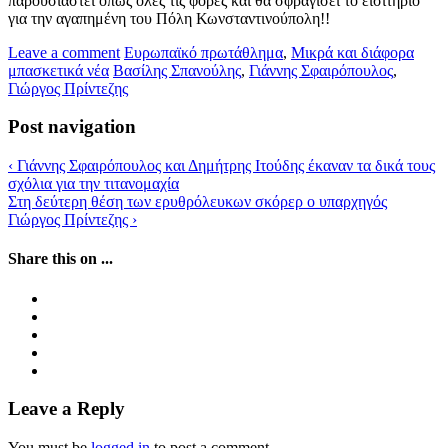
παρουσιαστεί όπως όλες τις φορές και θα σφραγίσει το εισιτήριο
για την αγαπημένη του Πόλη Κωνσταντινούπολη!!
Leave a comment
Ευρωπαϊκό πρωτάθλημα
,
Μικρά και διάφορα
μπασκετικά νέα
Βασίλης Σπανούλης
,
Γιάννης Σφαιρόπουλος
,
Γιώργος Πρίντεζης
Post navigation
‹
Γιάννης Σφαιρόπουλος και Δημήτρης Ιτούδης έκαναν τα δικά τους
σχόλια για την τιτανομαχία
Στη δεύτερη θέση των ερυθρόλευκων σκόρερ ο υπαρχηγός
Γιώργος Πρίντεζης
›
Share this on ...
Leave a Reply
You must be
logged in
to post a comment.