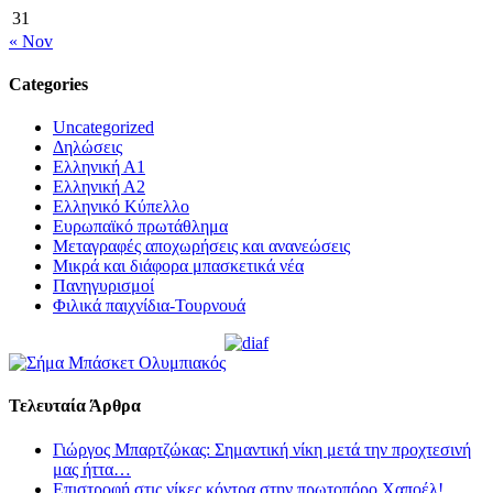
31
« Nov
Categories
Uncategorized
Δηλώσεις
Ελληνική Α1
Ελληνική Α2
Ελληνικό Κύπελλο
Ευρωπαϊκό πρωτάθλημα
Μεταγραφές αποχωρήσεις και ανανεώσεις
Μικρά και διάφορα μπασκετικά νέα
Πανηγυρισμοί
Φιλικά παιχνίδια-Τουρνουά
Τελευταία Άρθρα
Γιώργος Μπαρτζώκας: Σημαντική νίκη μετά την προχτεσινή
μας ήττα…
Επιστροφή στις νίκες κόντρα στην πρωτοπόρο Χαποέλ!