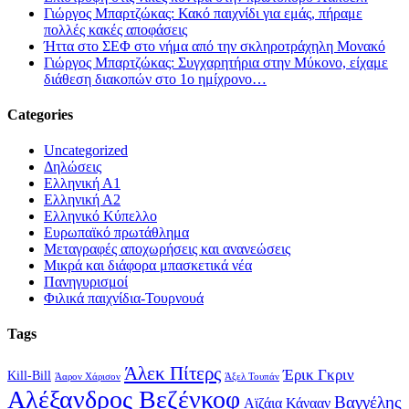
Γιώργος Μπαρτζώκας: Κακό παιχνίδι για εμάς, πήραμε
πολλές κακές αποφάσεις
Ήττα στο ΣΕΦ στο νήμα από την σκληροτράχηλη Μονακό
Γιώργος Μπαρτζώκας: Συγχαρητήρια στην Μύκονο, είχαμε
διάθεση διακοπών στο 1ο ημίχρονο…
Categories
Uncategorized
Δηλώσεις
Ελληνική Α1
Ελληνική Α2
Ελληνικό Κύπελλο
Ευρωπαϊκό πρωτάθλημα
Μεταγραφές αποχωρήσεις και ανανεώσεις
Μικρά και διάφορα μπασκετικά νέα
Πανηγυρισμοί
Φιλικά παιχνίδια-Τουρνουά
Tags
Άλεκ Πίτερς
Έρικ Γκριν
Kill-Bill
Άαρον Χάρισον
Άξελ Τουπάν
Αλέξανδρος Βεζένκοφ
Βαγγέλης
Αϊζάια Κάνααν