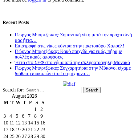
Recent Posts
Γιώργος Μπαρτζώκας: Σημαντική νίκη μετά την προχτεσινή
μας ήττα…
Επιστροφή στις νίκες κόντρα στην πρωτοπόρο Χαποέλ!
Γιώργος Μπαρτζώκας: Κακό παιχνίδι για εμάς, πήραμε
πολλές κακές αποφάσεις
Ήττα στο ΣΕΦ στο νήμα από την σκληροτράχηλη Μονακό
Γιώργος Μπαρτζώκας: Συγχαρητήρια στην Μύκονο, είχαμε
διάθεση διακοπών στο 1ο ημίχρονο…
Search for:
August 2026
M
T
W
T
F
S
S
1
2
3
4
5
6
7
8
9
10
11
12
13
14
15
16
17
18
19
20
21
22
23
24
25
26
27
28
29
30