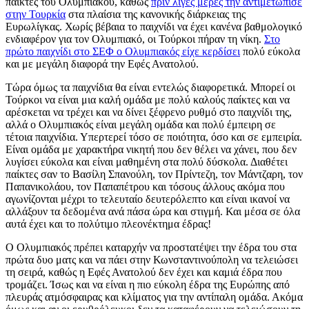
παίκτες του Ολυμπιακού, καθώς
πριν λίγες μέρες την αντιμετώπισε
στην Τουρκία
στα πλαίσια της κανονικής διάρκειας της
Ευρωλίγκας. Χωρίς βέβαια το παιχνίδι να έχει κανένα βαθμολογικό
ενδιαφέρον για τον Ολυμπιακό, οι Τούρκοι πήραν τη νίκη.
Στο
πρώτο παιχνίδι στο ΣΕΦ ο Ολυμπιακός είχε κερδίσει
πολύ εύκολα
και με μεγάλη διαφορά την Εφές Ανατολού.
Τώρα όμως τα παιχνίδια θα είναι εντελώς διαφορετικά. Μπορεί οι
Τούρκοι να είναι μια καλή ομάδα με πολύ καλούς παίκτες και να
αρέσκεται να τρέχει και να δίνει ξέφρενο ρυθμό στο παιχνίδι της,
αλλά ο Ολυμπιακός είναι μεγάλη ομάδα και πολύ έμπειρη σε
τέτοια παιχνίδια. Υπερτερεί τόσο σε ποιότητα, όσο και σε εμπειρία.
Είναι ομάδα με χαρακτήρα νικητή που δεν θέλει να χάνει, που δεν
λυγίσει εύκολα και είναι μαθημένη στα πολύ δύσκολα. Διαθέτει
παίκτες σαν το Βασίλη Σπανούλη, τον Πρίντεζη, τον Μάντζαρη, τον
Παπανικολάου, τον Παπαπέτρου και τόσους άλλους ακόμα που
αγωνίζονται μέχρι το τελευταίο δευτερόλεπτο και είναι ικανοί να
αλλάξουν τα δεδομένα ανά πάσα ώρα και στιγμή. Και μέσα σε όλα
αυτά έχει και το πολύτιμο πλεονέκτημα έδρας!
Ο Ολυμπιακός πρέπει καταρχήν να προστατέψει την έδρα του στα
πρώτα δυο ματς και να πάει στην Κωνσταντινούπολη να τελειώσει
τη σειρά, καθώς η Εφές Ανατολού δεν έχει και καμιά έδρα που
τρομάζει. Ίσως και να είναι η πιο εύκολη έδρα της Ευρώπης από
πλευράς ατμόσφαιρας και κλίματος για την αντίπαλη ομάδα. Ακόμα