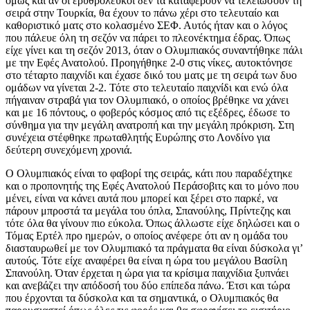
όμως και αν οι ερυθρόλευκοι δεν τα καταφέρουν να τελειώσουν τη
σειρά στην Τουρκία, θα έχουν το πάνω χέρι στο τελευταίο και
καθοριστικό ματς στο κολασμένο ΣΕΦ. Αυτός ήταν και ο λόγος
που πάλευε όλη τη σεζόν να πάρει το πλεονέκτημα έδρας. Όπως
είχε γίνει και τη σεζόν 2013, όταν ο Ολυμπιακός συναντήθηκε πάλι
με την Εφές Ανατολού. Προηγήθηκε 2-0 στις νίκες, αυτοκτόνησε
στο τέταρτο παιχνίδι και έχασε δικό του ματς με τη σειρά των δυο
ομάδων να γίνεται 2-2. Τότε στο τελευταίο παιχνίδι και ενώ όλα
πήγαιναν στραβά για τον Ολυμπιακό, ο οποίος βρέθηκε να χάνει
και με 16 πόντους, ο φοβερός κόσμος από τις εξέδρες, έδωσε το
σύνθημα για την μεγάλη ανατροπή και την μεγάλη πρόκριση. Στη
συνέχεια στέφθηκε πρωταθλητής Ευρώπης στο Λονδίνο για
δεύτερη συνεχόμενη χρονιά.
Ο Ολυμπιακός είναι το φαβορί της σειράς, κάτι που παραδέχτηκε
και ο προπονητής της Εφές Ανατολού Περάσοβιτς και το μόνο που
μένει, είναι να κάνει αυτά που μπορεί και ξέρει στο παρκέ, να
πάρουν μπροστά τα μεγάλα του όπλα, Σπανούλης, Πρίντεζης και
τότε όλα θα γίνουν πιο εύκολα. Όπως άλλωστε είχε δηλώσει και ο
Τόμας Ερτέλ προ ημερών, ο οποίος ανέφερε ότι αν η ομάδα του
διασταυρωθεί με τον Ολυμπιακό τα πράγματα θα είναι δύσκολα γι’
αυτούς. Τότε είχε αναφέρει θα είναι η ώρα του μεγάλου Βασίλη
Σπανούλη. Όταν έρχεται η ώρα για τα κρίσιμα παιχνίδια ξυπνάει
και ανεβάζει την απόδοσή του δύο επίπεδα πάνω. Έτσι και τώρα
που έρχονται τα δύσκολα και τα σημαντικά, ο Ολυμπιακός θα