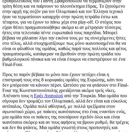
ερυθρόλευκους του Γιάννη Σφαιρόπουλου να τερματίζουν στην
τρίτη θέση και να παίρνουν το πλεονέκτημα έδρας. Το ζητούμενο
στην αρχή της σεζόν για τον Ολυμπιακό και τον Έλληνα τεχνικό
ήταν να τερματίσουν καταρχήν στην πρώτη τετράδα έστω και
τέταρτοι, για να έχουν το πάνω χέρι στα play-off. Ο στόχος που
είχαν θέσει πραγματοποιήθηκε ακόμα κι αν μέτρησαν τέσσερις
ήττες στα τελευταία πέντε ευρωπαϊκά τους παιχνίδια. Μπορεί
βέβαια να χάλασαν λίγο την εικόνα τους με τις συνεχόμενες ήττες
στο τέλος, αλλά στοιχηματίζουμε πως μόνο ικανοποιημένοι θα να
είναι οι φίλαθλοι της ομάδας, καθώς παρά τους πολλούς και φέτος
τραυματισμούς, κατάφεραν να βρεθούν στην πρώτη τριάδα του
βαθμολογικού πίνακα και να είναι έτοιμοι να επιστρέψουν σε ένα
Final-Four.
Προς το παρόν βέβαια το μόνο που έχουν πετύχει είναι η
επιστροφή τους στις 8 κορυφαίες ομάδες της Ευρώπης, κάτι που
δεν μπόρεσαν να κάνουν πέρσι. Ωστόσο για να φτάσουν στο Final-
Four της Κωνσταντινούπολης χρειάζονται ακόμα τρείς νίκες.
Απέναντι τους η
Εφές Ανατολού
από την Τουρκία. Μια ομάδα που
σίγουρα δεν τρομάζει τον Ολυμπιακό, αλλά δεν είναι και εύκολος
αντίπαλος. Ομάδα πολύ αθλητική, με πολλά τρεξίματα στον
αγωνιστικό χώρο, με παίκτες ικανότατους στο ένας εναντίον ενός,
μια ομάδα που οι παίκτες της σουτάρουν σχεδόν όλοι και είναι
ικανότατοι σκόρερ και αν τους αφήσεις να βρουν ρυθμό, θα τρέχεις
και δεν θα φτάνεις. Μια ομάδα γνωστή στους προπονητές και