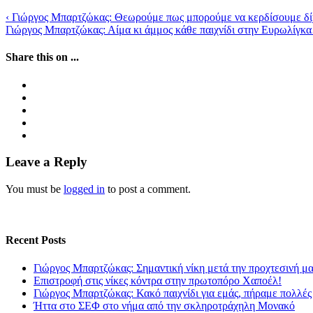
‹
Γιώργος Μπαρτζώκας: Θεωρούμε πως μπορούμε να κερδίσουμε 
Γιώργος Μπαρτζώκας: Αίμα κι άμμος κάθε παιχνίδι στην Ευρωλίγ
Share this on ...
Leave a Reply
You must be
logged in
to post a comment.
Recent Posts
Γιώργος Μπαρτζώκας: Σημαντική νίκη μετά την προχτεσινή μ
Επιστροφή στις νίκες κόντρα στην πρωτοπόρο Χαποέλ!
Γιώργος Μπαρτζώκας: Κακό παιχνίδι για εμάς, πήραμε πολλές
Ήττα στο ΣΕΦ στο νήμα από την σκληροτράχηλη Μονακό