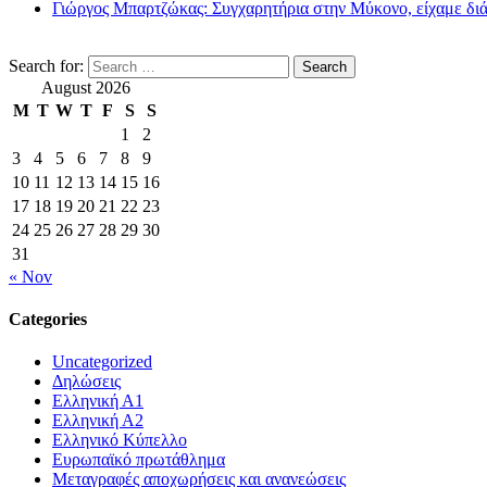
Γιώργος Μπαρτζώκας: Συγχαρητήρια στην Μύκονο, είχαμε δι
Search for:
August 2026
M
T
W
T
F
S
S
1
2
3
4
5
6
7
8
9
10
11
12
13
14
15
16
17
18
19
20
21
22
23
24
25
26
27
28
29
30
31
« Nov
Categories
Uncategorized
Δηλώσεις
Ελληνική Α1
Ελληνική Α2
Ελληνικό Κύπελλο
Ευρωπαϊκό πρωτάθλημα
Μεταγραφές αποχωρήσεις και ανανεώσεις