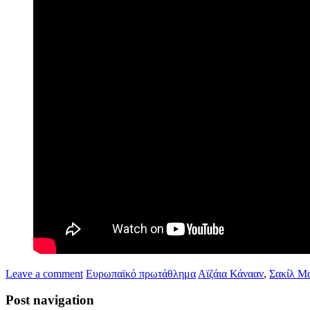
Leave a comment
Ευρωπαϊκό πρωτάθλημα
Αϊζάια Κάνααν
,
Σακίλ Μ
Post navigation