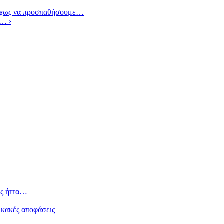
δίχως να προσπαθήσουμε…
κα…
›
ας ήττα…
 κακές αποφάσεις