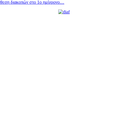
άθεση διακοπών στο 1ο ημίχρονο…