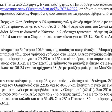
έ έπειτα από 2.5 μήνες. Εκτός επίσης ήταν ο Πετρούσεφ που ταλαιπω
γωνίστηκε στον Ολυμπιακό τη σεζόν 2021-2022
, αλλά και οι πρώην 
λυμπιακού Κώστας Φορτούνης που φυσικά καταχειροκροτήθηκε από το
τερς και Φαλ ξεκίνησε ο Ολυμπιακός ενώ η Φενέρ πήρε θέσεις με το
ρσεϊ με τρίποντο πήγε το σκορ στο 2-5. Με 4 σερί πόντους του Σανλί κ
δίδει. Μετά τη διακοπή ο Κάνααν με 2 εύστοχα τρίποντα μάζεψε τη δ
 11-14 και έπειτα ο Σίκμα μείωσε στον πόντο για το 13-14. Στο 9’ ο 
ξεκίνημα του δεύτερου 10λέπτου, της οποίας το σκορ άνοιξε ο Μπιμπέ
α παίρνει τάιμ άουτ γρήγορα γρήγορα στο 11:20. Ο Λαρεντζάκης ανέβα
ο σκόραρε και για το 29-23 στο 15’ και τότε πέρασε στο παρκέ και
ορ στο 31-25 με τον Σανλί με τρίποντο να ροκανίζει έπειτα σε 31-28
είωσε σε 36-34 ενώ το ημίχρονο έληξε με μπάζερ μπίτερ του ΜακΚίσ
ην επανεκκίνηση με τις ομάδες να μπαίνουν άστοχα στο ξεκίνημα. 2:
για τον Ολυμπιακό στο 22:35 για το 40-35 και έπειτα η Φενέρ με ένα
ρφωμα επανέφερε το προβάδισμα στον Ολυμπιακό (42-41). Στο 25’ ο Ν
 σκορ στο 47-46. Λίγο πριν το 27’ ο Ντέιβις χρεώθηκε με το 4ό του φ
 μείωσε στο καλάθι και στο 51-49. Στο 28’ ο Παπανικολάου σκόραρε γ
53-52.
την τελευταία περίοδο με τον Παπαγιάννη να ανοίγει το σκορ με γκολ