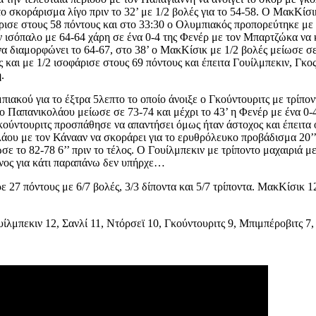
το σκοράρισμα λίγο πριν το 32’ με 1/2 βολές για το 54-58. Ο ΜακΚίσ
άρισε στους 58 πόντους και στο 33:30 ο Ολυμπιακός προπορεύτηκε με 
αν ισόπαλο με 64-64 χάρη σε ένα 0-4 της Φενέρ με τον Μπαρτζώκα να 
ο να διαμορφώνει το 64-67, στο 38’ ο ΜακΚίσικ με 1/2 βολές μείωσε 
ές και με 1/2 ισοφάρισε στους 69 πόντους και έπειτα Γουίλμπεκιν, Γκ
.
ακού για το έξτρα 5λεπτο το οποίο άνοιξε ο Γκούντουριτς με τρίπον
’ ο Παπανικολάου μείωσε σε 73-74 και μέχρι το 43’ η Φενέρ με ένα 
κούντουριτς προσπάθησε να απαντήσει όμως ήταν άστοχος και έπειτα ο
ου με τον Κάνααν να σκοράρει για το ερυθρόλευκο προβάδισμα 20’’ π
το 82-78 6’’ πριν το τέλος. Ο Γουίλμπεκιν με τρίποντο μαχαιριά μεί
όνος για κάτι παραπάνω δεν υπήρχε…
27 πόντους με 6/7 βολές, 3/3 δίποντα και 5/7 τρίποντα. ΜακΚίσικ 1
υίλμπεκιν 12, Σανλί 11, Ντόρσεϊ 10, Γκούντουριτς 9, Μπιμπέροβιτς 7