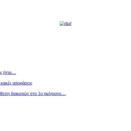
ας ήττα…
 κακές αποφάσεις
άθεση διακοπών στο 1ο ημίχρονο…