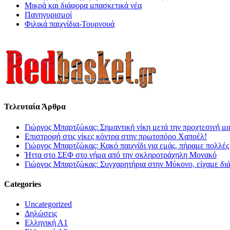
Μικρά και διάφορα μπασκετικά νέα
Πανηγυρισμοί
Φιλικά παιχνίδια-Τουρνουά
Τελευταία Άρθρα
Γιώργος Μπαρτζώκας: Σημαντική νίκη μετά την προχτεσινή μ
Επιστροφή στις νίκες κόντρα στην πρωτοπόρο Χαποέλ!
Γιώργος Μπαρτζώκας: Κακό παιχνίδι για εμάς, πήραμε πολλές
Ήττα στο ΣΕΦ στο νήμα από την σκληροτράχηλη Μονακό
Γιώργος Μπαρτζώκας: Συγχαρητήρια στην Μύκονο, είχαμε δι
Categories
Uncategorized
Δηλώσεις
Ελληνική Α1