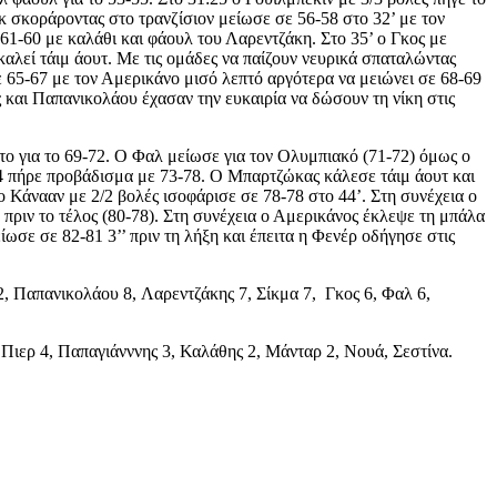
ικ σκοράροντας στο τρανζίσιον μείωσε σε 56-58 στο 32’ με τον
61-60 με καλάθι και φάουλ του Λαρεντζάκη. Στο 35’ ο Γκος με
καλεί τάιμ άουτ. Με τις ομάδες να παίζουν νευρικά σπαταλώντας
σε 65-67 με τον Αμερικάνο μισό λεπτό αργότερα να μειώνει σε 68-69
ος και Παπανικολάου έχασαν την ευκαιρία να δώσουν τη νίκη στις
το για το 69-72. Ο Φαλ μείωσε για τον Ολυμπιακό (71-72) όμως ο
0-4 πήρε προβάδισμα με 73-78. Ο Μπαρτζώκας κάλεσε τάιμ άουτ και
 Κάνααν με 2/2 βολές ισοφάρισε σε 78-78 στο 44’. Στη συνέχεια ο
ριν το τέλος (80-78). Στη συνέχεια ο Αμερικάνος έκλεψε τη μπάλα
ωσε σε 82-81 3’’ πριν τη λήξη και έπειτα η Φενέρ οδήγησε στις
2, Παπανικολάου 8, Λαρεντζάκης 7, Σίκμα 7, Γκος 6, Φαλ 6,
, Πιερ 4, Παπαγιάνννης 3, Καλάθης 2, Μάνταρ 2, Νουά, Σεστίνα.