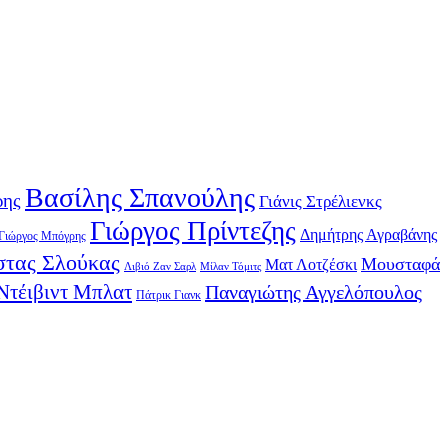
Βασίλης Σπανούλης
ρης
Γιάνις Στρέλιενκς
Γιώργος Πρίντεζης
Δημήτρης Αγραβάνης
Γιώργος Μπόγρης
τας Σλούκας
Μουσταφά
Ματ Λοτζέσκι
Λιβιό Ζαν Σαρλ
Μίλαν Τόμιτς
Ντέιβιντ Μπλατ
Παναγιώτης Αγγελόπουλος
Πάτρικ Γιανκ