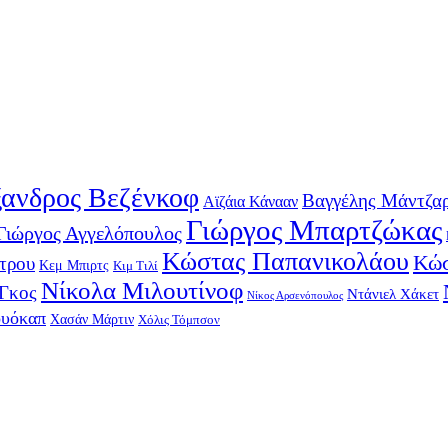
ανδρος Βεζένκοφ
Βαγγέλης Μάντζα
Αϊζάια Κάνααν
Γιώργος Μπαρτζώκας
Γιώργος Αγγελόπουλος
Κώστας Παπανικολάου
Κώσ
τρου
Κεμ Μπιρτς
Κιμ Τιλί
Νίκολα Μιλουτίνοφ
-Γκος
Ντάνιελ Χάκετ
Νίκος Αρσενόπουλος
ουόκαπ
Χασάν Μάρτιν
Χόλις Τόμπσον