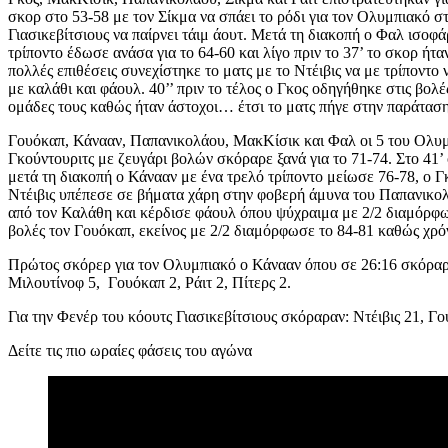
σκορ στο 53-58 με τον Σίκμα να σπάει το ρόδι για τον Ολυμπιακό σ
Γιασικεβίτσιους να παίρνει τάιμ άουτ. Μετά τη διακοπή ο Φαλ ισοφ
τρίποντο έδωσε ανάσα για το 64-60 και λίγο πριν το 37’ το σκορ ήτ
πολλές επιθέσεις συνεχίστηκε το ματς με το Ντέιβις να με τρίποντ
με καλάθι και φάουλ. 40’’ πριν το τέλος ο Γκος οδηγήθηκε στις βολ
ομάδες τους καθώς ήταν άστοχοι… έτσι το ματς πήγε στην παράταση
Γουόκαπ, Κάνααν, Παπανικολάου, ΜακΚίσικ και Φαλ οι 5 του Ολυμπι
Γκούντουριτς με ζευγάρι βολών σκόραρε ξανά για το 71-74. Στο 41
μετά τη διακοπή ο Κάνααν με ένα τρελό τρίποντο μείωσε 76-78, ο Γ
Ντέιβις υπέπεσε σε βήματα χάρη στην φοβερή άμυνα του Παπανικολά
από τον Καλάθη και κέρδισε φάουλ όπου ψύχραιμα με 2/2 διαμόρφωσε 
βολές τον Γουόκαπ, εκείνος με 2/2 διαμόρφωσε το 84-81 καθώς χρ
Πρώτος σκόρερ για τον Ολυμπιακό ο Κάνααν όπου σε 26:16 σκόραρε 
Μιλουτίνοφ 5, Γουόκαπ 2, Ράιτ 2, Πίτερς 2.
Για την Φενέρ του κόουτς Γιασικεβίτσιους σκόραραν: Ντέιβις 21, Γο
Δείτε τις πιο ωραίες φάσεις του αγώνα