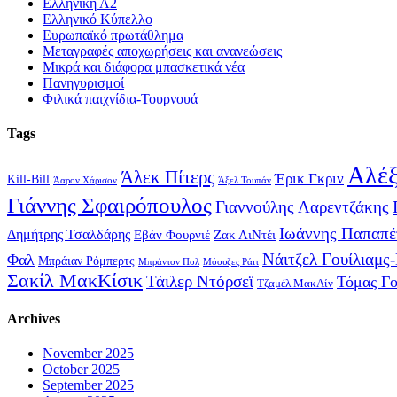
Ελληνική Α2
Ελληνικό Κύπελλο
Ευρωπαϊκό πρωτάθλημα
Μεταγραφές αποχωρήσεις και ανανεώσεις
Μικρά και διάφορα μπασκετικά νέα
Πανηγυρισμοί
Φιλικά παιχνίδια-Τουρνουά
Tags
Αλέξ
Άλεκ Πίτερς
Έρικ Γκριν
Kill-Bill
Άαρον Χάρισον
Άξελ Τουπάν
Γιάννης Σφαιρόπουλος
Γιαννούλης Λαρεντζάκης
Ιωάννης Παπαπέ
Δημήτρης Τσαλδάρης
Εβάν Φουρνιέ
Ζακ ΛιΝτέι
Νάιτζελ Γουίλιαμς
Φαλ
Μπράιαν Ρόμπερτς
Μπράντον Πολ
Μόουζες Ράιτ
Σακίλ ΜακΚίσικ
Τάιλερ Ντόρσεϊ
Τόμας Γ
Τζαμέλ ΜακΛίν
Archives
November 2025
October 2025
September 2025