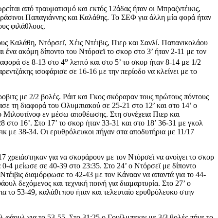
ρείται από τραυματισμό και εκτός 12άδας ήταν οι Μπραζντέικις,
πράσινοι Παπαγιάννης και Καλάθης. Το ΣΕΦ για άλλη μία φορά ήταν
υς φιλάθλους.
υς Καλάθη, Ντόρσεϊ, Χέις Ντέιβις, Πιερ και Σανλί. Παπανικολάου
αι ένα ακόμη δίποντο του Ντόρσεϊ το σκορ στο 3’ ήταν 2-11 με τον
ο
ιαφορά σε 8-13 στο 4
λεπτό και στο 5’ το σκορ ήταν 8-14 με 1/2
Λαρεντζάκης ισοφάρισε σε 16-16 με την περίοδο να κλείνει με το
ροβιτς με 2/2 βολές. Ράιτ και Γκος σκόραραν τους πρώτους πόντους
σε τη διαφορά του Ολυμπιακού σε 25-21 στο 12’ και στο 14’ ο
 ο Μιλουτίνοφ εν μέσω αποθέωσης. Στη συνέχεια Πιερ και
 στο 16’. Στο 17’ το σκορ ήταν 33-31 και στο 18’ 36-31 με γκολ
ικ με 38-34. Οι ερυθρόλευκοι πήγαν στα αποδυτήρια με 11/17
17 χρειάστηκαν για να σκοράρουν με τον Ντόρσεϊ να ανοίγει το σκορ
 0-4 μείωσε σε 40-39 στο 23:35. Στο 24’ ο Ντόρσεϊ με δίποντο
τέιβις διαμόρφωσε το 42-43 με τον Κάνααν να απαντά για το 44-
άουλ δεχόμενος και τεχνική ποινή για διαμαρτυρία. Στο 27’ ο
ια το 53-49, καλάθι που ήταν και τελευταίο ερυθρόλευκο στην
 φάουλ για το 53-55. Στο 31:25 ο Γουίλμπεκιν με 3/3 βολές πήγε το