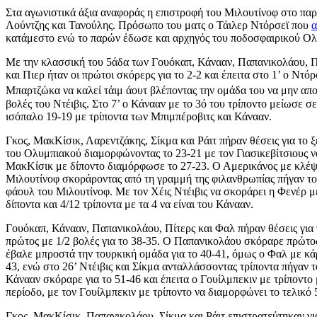
Στα αγωνιστικά άξια αναφοράς η επιστροφή του Μιλουτίνοφ στο παρκ
Λούντζης και Τανούλης. Πρόσωπο του ματς ο Τάιλερ Ντόρσεϊ που
α
κατάμεστο ενώ το παρών έδωσε και αρχηγός του ποδοσφαιρικού Ο
Με την κλασσική του 5άδα των Γουόκαπ, Κάνααν, Παπανικολάου, Πί
και Πιερ ήταν οι πρώτοι σκόρερς για το 2-2 και έπειτα στο 1’ ο Ντό
Μπαρτζώκα να καλεί τάιμ άουτ βλέποντας την ομάδα του να μην απο
βολές του Ντέιβις. Στο 7’ ο Κάνααν με το 3ό του τρίποντο μείωσε σε
ισόπαλο 19-19 με τρίποντα των Μπιμπέροβιτς και Κάνααν.
Γκος, ΜακΚίσικ, Λαρεντζάκης, Σίκμα και Ράιτ πήραν θέσεις για το 
του Ολυμπιακού διαμορφώνοντας το 23-21 με τον Γιασικεβίτσιους ν
ΜακΚίσικ με δίποντο διαμόρφωσε το 27-23. Ο Αμερικάνος με κλέψιμ
Μιλουτίνοφ σκοράροντας από τη γραμμή της φιλανθρωπίας πήγαν το σκ
φάουλ του Μιλουτίνοφ. Με τον Χέις Ντέιβις να σκοράρει η Φενέρ μ
δίποντα και 4/12 τρίποντα με τα 4 να είναι του Κάνααν.
Γουόκαπ, Κάνααν, Παπανικολάου, Πίτερς και Φαλ πήραν θέσεις για τ
πρώτος με 1/2 βολές για το 38-35. Ο Παπανικολάου σκόραρε πρώτος 
έβαλε μπροστά την τουρκική ομάδα για το 40-41, όμως ο Φαλ με κά
43, ενώ στο 26’ Ντέιβις και Σίκμα ανταλλάσσοντας τρίποντα πήγαν το
Κάνααν σκόραρε για το 51-46 και έπειτα ο Γουίλμπεκιν με τρίποντο
περίοδο, με τον Γουίλμπεκιν με τρίποντο να διαμορφώνει το τελικό 
Γκος, ΜακΚίσικ, Παπανικολάου, Σίκμα και Ράιτ επιστρατεύτηκαν για 