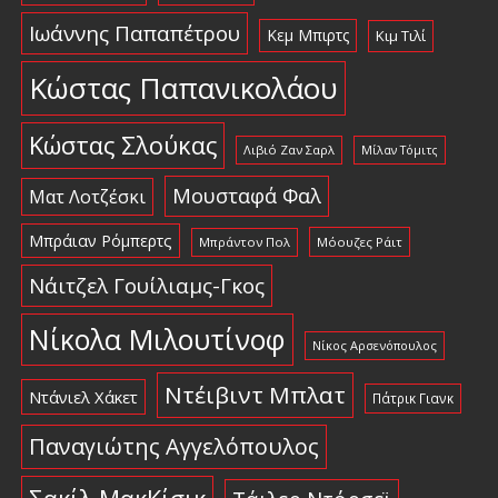
Ιωάννης Παπαπέτρου
Κεμ Μπιρτς
Κιμ Τιλί
Κώστας Παπανικολάου
Κώστας Σλούκας
Λιβιό Ζαν Σαρλ
Μίλαν Τόμιτς
Μουσταφά Φαλ
Ματ Λοτζέσκι
Μπράιαν Ρόμπερτς
Μπράντον Πολ
Μόουζες Ράιτ
Νάιτζελ Γουίλιαμς-Γκος
Νίκολα Μιλουτίνοφ
Νίκος Αρσενόπουλος
Ντέιβιντ Μπλατ
Ντάνιελ Χάκετ
Πάτρικ Γιανκ
Παναγιώτης Αγγελόπουλος