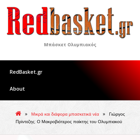
Skip
to
content
Μπάσκετ Ολυμπιακός
RedBasket.gr
About
»
»
Μικρά και διάφορα μπασκετικά νέα
Γιώργος
Πρίντεζης: Ο Μακροβιότερος παίκτης του Ολυμπιακού