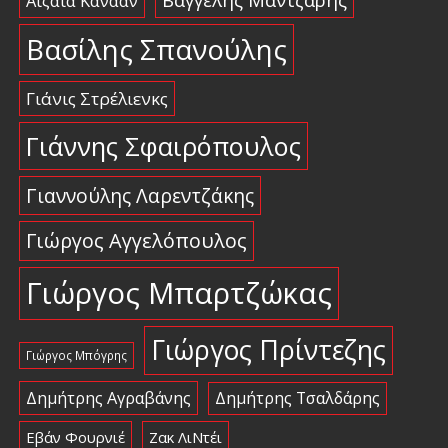
Αϊζάια Κάνααν
Βασίλης Σπανούλης
Γιάνις Στρέλιενκς
Γιάννης Σφαιρόπουλος
Γιαννούλης Λαρεντζάκης
Γιώργος Αγγελόπουλος
Γιώργος Μπαρτζώκας
Γιώργος Πρίντεζης
Γιώργος Μπόγρης
Δημήτρης Αγραβάνης
Δημήτρης Τσαλδάρης
Εβάν Φουρνιέ
Ζακ ΛιΝτέι