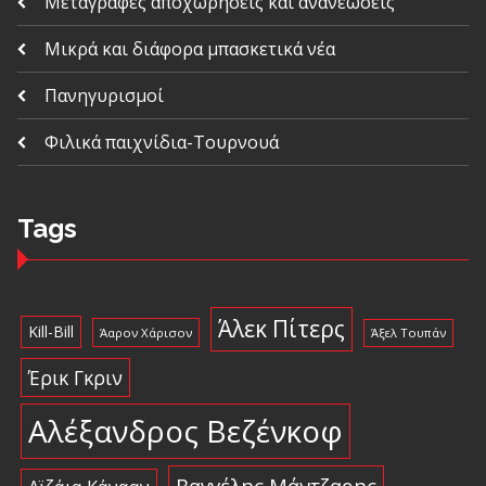
Μεταγραφές αποχωρήσεις και ανανεώσεις
Μικρά και διάφορα μπασκετικά νέα
Πανηγυρισμοί
Φιλικά παιχνίδια-Τουρνουά
Tags
Άλεκ Πίτερς
Kill-Bill
Άαρον Χάρισον
Άξελ Τουπάν
Έρικ Γκριν
Αλέξανδρος Βεζένκοφ
Βαγγέλης Μάντζαρης