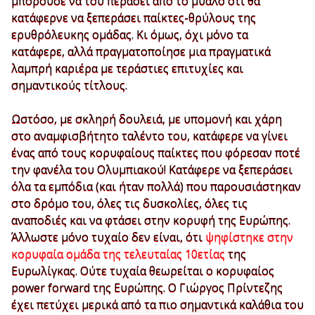
μπορούσε να του περάσει από το μυαλό ότι θα
κατάφερνε να ξεπεράσει παίκτες-θρύλους της
ερυθρόλευκης ομάδας. Κι όμως, όχι μόνο τα
κατάφερε, αλλά πραγματοποίησε μια πραγματικά
λαμπρή καριέρα με τεράστιες επιτυχίες και
σημαντικούς τίτλους.
Ωστόσο, με σκληρή δουλειά, με υπομονή και χάρη
στο αναμφισβήτητο ταλέντο του, κατάφερε να γίνει
ένας από τους κορυφαίους παίκτες που φόρεσαν ποτέ
την φανέλα του Ολυμπιακού! Κατάφερε να ξεπεράσει
όλα τα εμπόδια (και ήταν πολλά) που παρουσιάστηκαν
στο δρόμο του, όλες τις δυσκολίες, όλες τις
αναποδιές και να φτάσει στην κορυφή της Ευρώπης.
Άλλωστε μόνο τυχαίο δεν είναι, ότι
ψηφίστηκε στην
κορυφαία ομάδα της τελευταίας 10ετίας
της
Ευρωλίγκας. Ούτε τυχαία θεωρείται ο κορυφαίος
power forward της Ευρώπης. Ο Γιώργος Πρίντεζης
έχει πετύχει μερικά από τα πιο σημαντικά καλάθια του