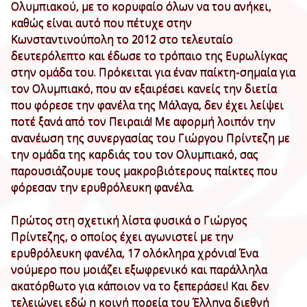
Ολυμπιακού, με το κορυφαίο όλων να του ανήκει,
καθώς είναι αυτό που πέτυχε στην
Κωνσταντινούπολη το 2012 στο τελευταίο
δευτερόλεπτο και έδωσε το τρόπαιο της Ευρωλίγκας
στην ομάδα του. Πρόκειται για έναν παίκτη-σημαία για
τον Ολυμπιακό, που αν εξαιρέσει κανείς την διετία
που φόρεσε την φανέλα της Μάλαγα, δεν έχει λείψει
ποτέ ξανά από τον Πειραιά! Με αφορμή λοιπόν την
ανανέωση της συνεργασίας του Γιώργου Πρίντεζη με
την ομάδα της καρδιάς του τον Ολυμπιακό, σας
παρουσιάζουμε τους μακροβιότερους παίκτες που
φόρεσαν την ερυθρόλευκη φανέλα.
Πρώτος στη σχετική λίστα φυσικά ο Γιώργος
Πρίντεζης, ο οποίος έχει αγωνιστεί με την
ερυθρόλευκη φανέλα, 17 ολόκληρα χρόνια! Ένα
νούμερο που μοιάζει εξωφρενικό και παράλληλα
ακατόρθωτο για κάποιον να το ξεπεράσει! Και δεν
τελειώνει εδώ η κοινή πορεία του Έλληνα διεθνή