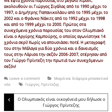
Με εφτά χρόνια παρουσίας στο μεγάλο λιμάνι,
ακολουθούν οι Γιώργος Σιγάλας από το 1990 μέχρι το
1997, ο Δημήτρης Παπανικολάου από το 1995 μέχρι το
2002 και ο Φράνκο Νάκιτς από το 1992 μέχρι το 1998
και από το 1999 μέχρι το 2000. Πρώτος στα
συνεχόμενα χρόνια παρουσίας του στον Ολυμπιακό
είναι ο Αργύρης Καμπούρης, ο οποίος αγωνίστηκε 14
χρόνια σερί! Χωρίς να απουσιάσει ποτέ. Η μεταγραφή
του στην Μάλαγα για δύο χρόνια και ο δανεισμός
τους στην Λάρισα την σεζόν 2006-2007, στέρησαν από
τον Γιώργο Πρίντεζη την πρωτιά των συνεχόμενων
σεζόν!
Leave a comment
Μικρά και διάφορα μπασκετικά
νέα
Γιώργος Πρίντεζης
‹
Post
Ο Ολυμπιακός είναι οικογένειά μου δήλωσε ο
Γιώργος Πρίντεζης