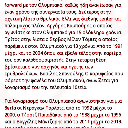
forward με τον Ολυμπιακό, καθώς ήδη ανανέωσαν για
έναν χρόνο της συνεργασία τους. Δεύτερος στην
σχετική λίστα ο θρυλικός Έλληνας διεθνής center και
παλαίμαχος πλέον, Αργύρης Καμπούρης ο οποίος
αγωνίστηκε στον Ολυμπιακό για 15 ολόκληρα χρόνια.
Τρίτος στην λίστα ο Σέρβος Μίλαν Τόμιτς ο οποίος
παρέμεινε στον Ολυμπιακό για 13 χρόνια. Από το 1991
μέχρι και το 2004 όπου και έβαλε τέλος στην καριέρα
του σαν καλαθοσφαιριστής. Στην τέταρτη θέση
βρίσκεται ο νυν αρχηγός και ηγέτης των
ερυθρολεύκων, Βασίλης Σπανούλης. Ο κορυφαίος που
φόρεσε την φανέλα του Ολυμπιακού, αγωνίζεται για
λογαριασμό του την τελευταία 10ετία.
Για λογαριασμό του Ολυμπιακού αγωνίστηκαν για μια
8ετία οι Ντράγκαν Τάρλατς, από το 1992 μέχρι το
2000, ο Τζορτζ Παπαδάκος από το 1988 μέχρι το 1996
και ο Βαγγέλης Μάντζαρης από το 2011 μέχρι το 2019.