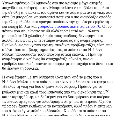
Υπνωτισμένος ο Ολυμπιακός στο πιο κρίσιμο μέχρι στιγμής
παιχνίδι του, επέτρεψε στην Μπαρτσελόνα να επιβάλει το ρυθμό
της σε όλη τη διάρκεια του αγώνα και να πάρει μια άνετη νίκη, που
ούτε θα μπορούσε να φανταστεί ποτέ και ο πιο αισιόδοξος οπαδός
της. Οι ερυθρόλευκοι πραγματοποίησαν την χειρότερη εμφάνιση
επί εποχή Μπλατ και
γνώρισαν ντροπιαστική ήττα με 55-76
. Οι 55
πόντοι που σημείωσαν σε 40 ολόκληρα λεπτά και μάλιστα
μπροστά σε 10 χιλιάδες δικούς τους οπαδούς, δεν αφήνει και
πολλά περιθώρια για περεταίρω αναλύσεις της αναμέτρησης.
Εκείνο όμως που γεννά ερωτηματικά και προβληματίζει, είναι πως
σ’ ένα τόσο κομβικής σημασίας ματς οι παίκτες του Ντέιβιντ
Μπλατ παρουσίασαν τόσο απογοητευτική εικόνα… Πριν την
αναμέτρηση ο καθένας θα στοιχημάτιζε εύκολα, πως οι
ερυθρόλευκοι θα έμπαιναν στο παρκέ με το μαχαίρι στα δόντια και
θα έκαναν τη δουλειά.
Η αναμέτρηση με την Μπαρτσελόνα ήταν από τα ματς που ο
Ντέιβιντ Μπλατ και οι παίκτες του είχαν κυκλώσει στο τεφτέρι του.
Ήθελαν τη νίκη για δύο σημαντικούς λόγους. Πρώτον για να
ης
βγάλουν μια και καλή τους Ισπανούς από την διεκδίκηση της 5
και τέταρτης θέσης και δεύτερον για να διατηρήσουν στο ακέραιο
τις πιθανότητες τους για πλασάρισμα στην πρώτη τετράδα. Όχι ότι
τώρα δεν έχουν ελπίδες να τα καταφέρουν, αλλά πλέον η επίτευξη
του στόχου έγινε πολύ πιο δύσκολη. Χρειάζεται οι παίκτες του
Ντέιβιντ Μπλατ να κάνουν την υπέρβαση από δω και πέρα για να