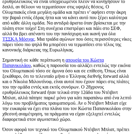
ερυθρόλευκους να είναι υποχρεωμένοι πλέον να κυνηγήσουν το
διπλό, αν θέλουν να τερματίσουν στις υψηλές θέσεις. Ο
Ολυμπιακός είναι μεγάλη ομάδα και πρέπει ν’ αφήσει στην άκρη
την βαριά εντός έδρας ήττα και να κάνει αυτό που ξέρει καλύτερα
από κάθε άλλη ομάδα. Να αντιδρά άριστα όταν βρίσκεται με την
πλάτη στον τοίχο! Στη συνέχεια επιστρέφει και πάλι στο ΣΕΦ,
αλλά θα βρει απέναντι του την πανίσχυρη και ικανή για όλα
ΤΣΣΚΑ Μόσχας
. Μια τριάδα αγώνων που όσες περισσότερες νίκες
πάρει τόσο πιο ψηλά θα μπορέσει να τερματίσει στο τέλος της
κανονικής διάρκειας της Ευρωλίγκας.
Σημαντική σε κάθε περίπτωση η
απουσία του Κώστα
Παπανικολάου
, καθώς η παρουσία του αλλάζει εντελώς την εικόνα
του Ολυμπιακού τόσο σε άμυνα όσο και σε επίθεση. Όπως είναι
ξεκάθαρο, ότι το τελευταίο μήνα ο Έλληνας διεθνής forward αλλά
και ο Νίκολα Μιλουτίνοφ, είναι αυτοί που έχουν πάρει στις πλάτες
του την ομάδα εντός και εκτός συνόρων. Ο 28χρονος
ερυθρόλευκος forward ήταν τελικά στην 12άδα του Ντέιβιντ
Μπλατ, αλλά πάτησε παρκέ μόνο για κάτι παραπάνω από ένα λεπτό
λόγω του προβλήματος τραυματισμού. Αν ο Ντέιβιντ Μπλατ είχε
την ευκαιρία να έχει στα πλάνα του τον Κώστα Παπανικολάου στην
χθεσινή αναμέτρηση, τα πράγματα να είχαν εξελιχτεί εντελώς
διαφορετικά στον αγωνιστικό χώρο.
Όσον αφορά τον τεχνικό του Ολυμπιακού Ντέιβιντ Μπλατ, πρέπει