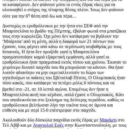
τα καταφέρουν. Δεν φτάνουν μόνο οι εντός έδρας νίκες για να
υλοποιηθεί ο στόχος της τέταρτης θέσης πλέον. Ίσως δεν φτάνουν
η
ούτε για την 6
θέση από δω και πέρα…
Δυστυχώς οι ερυθρόλευκοι με την ήττα στο ΣΕΦ από την
Μπαρτσελόνα το βράδυ της Πέμπτης, έβαλαν φωτιά στα μπατζάκια
τους στην κυριολεξία. Όχι μόνο δεν κατάφεραν να βγάλουν την
‘Μπάρτσα’ από τη μέση, αλλά η διαφορά των 21 πόντων που
έχασαν, τους φέρνει από κάτω σε περίπτωση ισοβαθμίας με τους
Ισπανούς. Η ήττα δεν προήλθε γιατί η Μπαρτσελόνα
πραγματοποίησε καμιά εξαιρετική εμφάνιση, αλλά γιατί οι
ερυθρόλευκοι ήταν πραγματικά εκτός τόπου και χρόνου. Έκαναν το
χειρότερο δυνατό παιχνίδι που θα μπορούσαν να κάνουν. Θα ήταν
λοιπόν αδιανόητο να μην εκμεταλλευτούν το δώρο των
γηπεδούχων οι παίκτες του Σβέτισλαβ Πέσιτς. Ο Ολυμπιακός ήταν
τόσο κακός, που κατάφερε να πετύχει μόλις 6 πόντους και να
βρεθεί στο -21, σε 10
λεπτά αγώνα. Επομένως δεν ήταν η
Μπαρτσελόνα αυτή που κέρδισε, απλά έχασε ο Ολυμπιακός. Κάτι
που αποδεικνύεται στο ξεκίνημα της δεύτερης περιόδου, καθώς οι
ερυθρόλευκοι βελτίωσαν λίγο την εικόνα τους σε άμυνα και
επίθεση και με σερί 15-0 επέστρεψαν στο παιχνίδι.
Ακολουθούν δύο δύσκολα παιχνίδια εκτός έδρας με
Μακάμπι
στο
Τελ Αβίβ και με
Αναντολού Εφές
στην Κωνσταντινούπολη, με τους