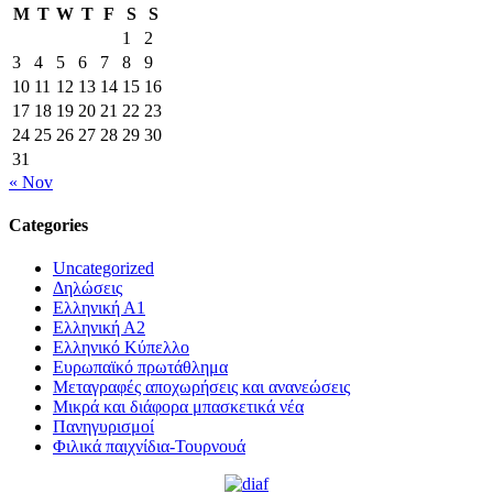
M
T
W
T
F
S
S
1
2
3
4
5
6
7
8
9
10
11
12
13
14
15
16
17
18
19
20
21
22
23
24
25
26
27
28
29
30
31
« Nov
Categories
Uncategorized
Δηλώσεις
Ελληνική Α1
Ελληνική Α2
Ελληνικό Κύπελλο
Ευρωπαϊκό πρωτάθλημα
Μεταγραφές αποχωρήσεις και ανανεώσεις
Μικρά και διάφορα μπασκετικά νέα
Πανηγυρισμοί
Φιλικά παιχνίδια-Τουρνουά