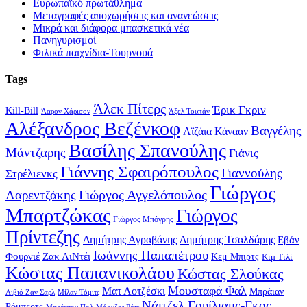
Ευρωπαϊκό πρωτάθλημα
Μεταγραφές αποχωρήσεις και ανανεώσεις
Μικρά και διάφορα μπασκετικά νέα
Πανηγυρισμοί
Φιλικά παιχνίδια-Τουρνουά
Tags
Άλεκ Πίτερς
Έρικ Γκριν
Kill-Bill
Άαρον Χάρισον
Άξελ Τουπάν
Αλέξανδρος Βεζένκοφ
Βαγγέλης
Αϊζάια Κάνααν
Βασίλης Σπανούλης
Μάντζαρης
Γιάνις
Γιάννης Σφαιρόπουλος
Γιαννούλης
Στρέλιενκς
Γιώργος
Γιώργος Αγγελόπουλος
Λαρεντζάκης
Μπαρτζώκας
Γιώργος
Γιώργος Μπόγρης
Πρίντεζης
Δημήτρης Αγραβάνης
Δημήτρης Τσαλδάρης
Εβάν
Ιωάννης Παπαπέτρου
Φουρνιέ
Ζακ ΛιΝτέι
Κεμ Μπιρτς
Κιμ Τιλί
Κώστας Παπανικολάου
Κώστας Σλούκας
Μουσταφά Φαλ
Ματ Λοτζέσκι
Μπράιαν
Λιβιό Ζαν Σαρλ
Μίλαν Τόμιτς
Νάιτζελ Γουίλιαμς-Γκος
Ρόμπερτς
Μπράντον Πολ
Μόουζες Ράιτ