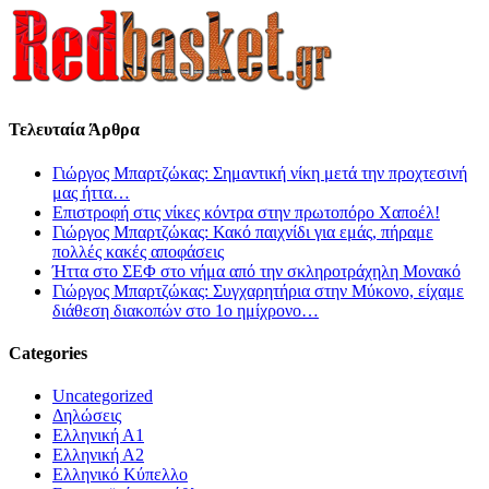
Τελευταία Άρθρα
Γιώργος Μπαρτζώκας: Σημαντική νίκη μετά την προχτεσινή
μας ήττα…
Επιστροφή στις νίκες κόντρα στην πρωτοπόρο Χαποέλ!
Γιώργος Μπαρτζώκας: Κακό παιχνίδι για εμάς, πήραμε
πολλές κακές αποφάσεις
Ήττα στο ΣΕΦ στο νήμα από την σκληροτράχηλη Μονακό
Γιώργος Μπαρτζώκας: Συγχαρητήρια στην Μύκονο, είχαμε
διάθεση διακοπών στο 1ο ημίχρονο…
Categories
Uncategorized
Δηλώσεις
Ελληνική Α1
Ελληνική Α2
Ελληνικό Κύπελλο