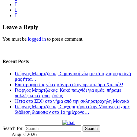
Leave a Reply
You must be
logged in
to post a comment.
Recent Posts
Γιώργος Μπαρτζώκας: Σημαντική νίκη μετά την προχτεσινή
μας ήττα…
Επιστροφή στις νίκες κόντρα στην πρωτοπόρο Χαποέλ!
Γιώργος Μπαρτζώκας: Κακό παιχνίδι για εμάς, πήραμε
πολλές κακές αποφάσεις
Ήττα στο ΣΕΦ στο νήμα από την σκληροτράχηλη Μονακό
Γιώργος Μπαρτζώκας: Συγχαρητήρια στην Μύκονο, είχαμε
διάθεση διακοπών στο 1ο ημίχρονο…
Search for:
August 2026