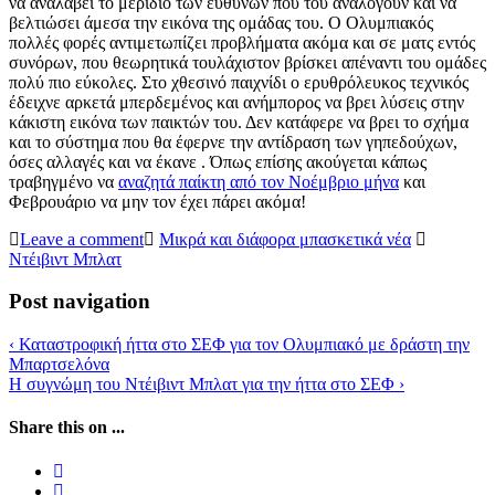
να αναλάβει το μερίδιο των ευθυνών που του αναλογούν και να
βελτιώσει άμεσα την εικόνα της ομάδας του. Ο Ολυμπιακός
πολλές φορές αντιμετωπίζει προβλήματα ακόμα και σε ματς εντός
συνόρων, που θεωρητικά τουλάχιστον βρίσκει απέναντι του ομάδες
πολύ πιο εύκολες. Στο χθεσινό παιχνίδι ο ερυθρόλευκος τεχνικός
έδειχνε αρκετά μπερδεμένος και ανήμπορος να βρει λύσεις στην
κάκιστη εικόνα των παικτών του. Δεν κατάφερε να βρει το σχήμα
και το σύστημα που θα έφερνε την αντίδραση των γηπεδούχων,
όσες αλλαγές και να έκανε . Όπως επίσης ακούγεται κάπως
τραβηγμένο να
αναζητά παίκτη από τον Νοέμβριο μήνα
και
Φεβρουάριο να μην τον έχει πάρει ακόμα!
Leave a comment
Μικρά και διάφορα μπασκετικά νέα
Ντέιβιντ Μπλατ
Post navigation
‹
Καταστροφική ήττα στο ΣΕΦ για τον Ολυμπιακό με δράστη την
Μπαρτσελόνα
Η συγνώμη του Ντέιβιντ Μπλατ για την ήττα στο ΣΕΦ
›
Share this on ...