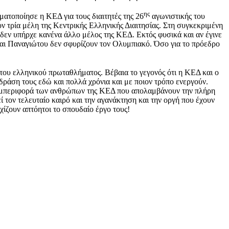
ης
τοποίησε η ΚΕΔ για τους διαιτητές της 26
αγωνιστικής του
 τρία μέλη της Κεντρικής Ελληνικής Διαιτησίας. Στη συγκεκριμένη
εν υπήρχε κανένα άλλο μέλος της ΚΕΔ. Εκτός φυσικά και αν έγινε
και Παναγιώτου δεν σφυρίζουν τον Ολυμπιακό. Όσο για το πρόεδρο
 του ελληνικού πρωταθλήματος. Βέβαια το γεγονός ότι η ΚΕΔ και ο
δράση τους εδώ και πολλά χρόνια και με ποιον τρόπο ενεργούν.
συμπεριφορά των ανθρώπων της ΚΕΔ που απολαμβάνουν την πλήρη
 τον τελευταίο καιρό και την αγανάκτηση και την οργή που έχουν
χίζουν απτόητοι το σπουδαίο έργο τους!