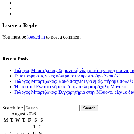
Leave a Reply
You must be
logged in
to post a comment.
Recent Posts
Γιώργος Μπαρτζώκας: Σημαντική νίκη μετά την προχτεσινή μ
Επιστροφή στις νίκες κόντρα στην πρωτοπόρο Χαποέλ!
Γιώργος Μπαρτζώκας: Κακό παιχνίδι για εμάς, πήραμε πολλές
Ήττα στο ΣΕΦ στο νήμα από την σκληροτράχηλη Μονακό
Γιώργος Μπαρτζώκας: Συγχαρητήρια στην Μύκονο, είχαμε δι
Search for:
August 2026
M
T
W
T
F
S
S
1
2
3
4
5
6
7
8
9