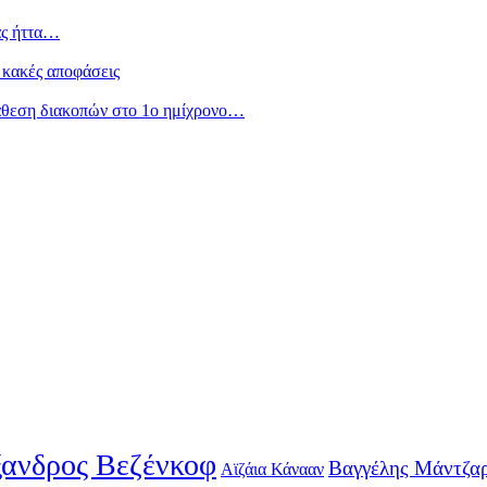
ας ήττα…
 κακές αποφάσεις
άθεση διακοπών στο 1ο ημίχρονο…
ανδρος Βεζένκοφ
Βαγγέλης Μάντζα
Αϊζάια Κάνααν