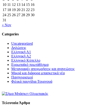
10
11
12
13
14
15
16
17
18
19
20
21
22
23
24
25
26
27
28
29
30
31
« Nov
Categories
Uncategorized
Δηλώσεις
Ελληνική Α1
Ελληνική Α2
Ελληνικό Κύπελλο
Ευρωπαϊκό πρωτάθλημα
Μεταγραφές αποχωρήσεις και ανανεώσεις
Μικρά και διάφορα μπασκετικά νέα
Πανηγυρισμοί
Φιλικά παιχνίδια-Τουρνουά
Τελευταία Άρθρα