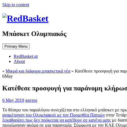
Skip to content
Μπάσκετ Ολυμπιακός
Primary Menu
RedBasket.gr
About
»
Μικρά και διάφορα μπασκετικά νέα
»
Κατέθεσε προσφυγή για παρ
6
May
Κατέθεσε προσφυγή για παράνομη κλήρωσ
6 May 2019
gavros
Το θέατρο του παραλόγου συνεχίζεται στο ελληνικό μπάσκετ με π
αναμέτρηση του Ολυμπιακού με τον Προμηθέα Πατρών
στην Τετάρτ
ξεκαθαρίσει πως δεν πρόκειται να κατέβουν σε κανένα ματς
με διαιτ
προχώρησαν ακόμα σε μια παρανομία. Σύμφωνα με την ΚΑΕ Ολυμπι