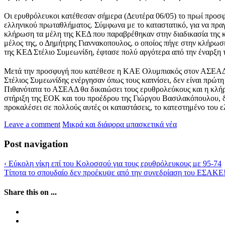
Οι ερυθρόλευκοι κατέθεσαν σήμερα (Δευτέρα 06/05) το πρωί προσφ
ελληνικού πρωταθλήματος. Σύμφωνα με το καταστατικό, για να πραγ
κλήρωση τα μέλη της ΚΕΔ που παραβρέθηκαν στην διαδικασία της κ
μέλος της, ο Δημήτρης Γιαννακοπουλος, ο οποίος πήγε στην κλήρωσ
της ΚΕΔ Στέλιο Συμεωνίδη, έφτασε πολύ αργότερα από την έναρξη τ
Μετά την προσφυγή που κατέθεσε η ΚΑΕ Ολυμπιακός στον ΑΣΕΑΔ, 
Στέλιος Συμεωνίδης ενέργησαν όπως τους καπνίσει, δεν είναι πρώτη
Πιθανότατα το ΑΣΕΑΔ θα δικαιώσει τους ερυθρολεύκους και η κλή
στήριξη της ΕΟΚ και του προέδρου της Γιώργου Βασιλακόπουλου, δεν
προκαλέσει σε πολλούς αυτές οι καταστάσεις, το κατεστημένο του ε
Leave a comment
Μικρά και διάφορα μπασκετικά νέα
Post navigation
‹
Εύκολη νίκη επί του Κολοσσού για τους ερυθρόλευκους με 95-74
Τίποτα το σπουδαίο δεν προέκυψε από την συνεδρίαση του ΕΣΑΚΕ
Share this on ...