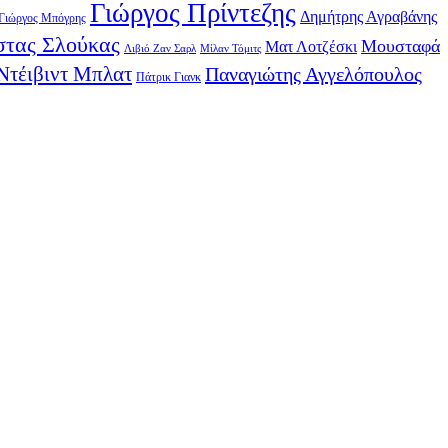
Γιώργος Πρίντεζης
Δημήτρης Αγραβάνης
Γιώργος Μπόγρης
τας Σλούκας
Μουσταφά
Ματ Λοτζέσκι
Λιβιό Ζαν Σαρλ
Μίλαν Τόμιτς
Ντέιβιντ Μπλατ
Παναγιώτης Αγγελόπουλος
Πάτρικ Γιανκ