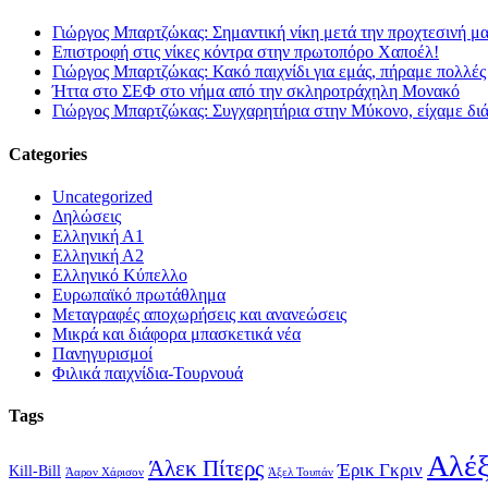
Γιώργος Μπαρτζώκας: Σημαντική νίκη μετά την προχτεσινή μ
Επιστροφή στις νίκες κόντρα στην πρωτοπόρο Χαποέλ!
Γιώργος Μπαρτζώκας: Κακό παιχνίδι για εμάς, πήραμε πολλές
Ήττα στο ΣΕΦ στο νήμα από την σκληροτράχηλη Μονακό
Γιώργος Μπαρτζώκας: Συγχαρητήρια στην Μύκονο, είχαμε δι
Categories
Uncategorized
Δηλώσεις
Ελληνική Α1
Ελληνική Α2
Ελληνικό Κύπελλο
Ευρωπαϊκό πρωτάθλημα
Μεταγραφές αποχωρήσεις και ανανεώσεις
Μικρά και διάφορα μπασκετικά νέα
Πανηγυρισμοί
Φιλικά παιχνίδια-Τουρνουά
Tags
Αλέξ
Άλεκ Πίτερς
Έρικ Γκριν
Kill-Bill
Άαρον Χάρισον
Άξελ Τουπάν