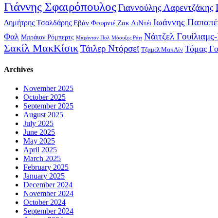
Γιάννης Σφαιρόπουλος
Γιαννούλης Λαρεντζάκης
Ιωάννης Παπαπέ
Δημήτρης Τσαλδάρης
Εβάν Φουρνιέ
Ζακ ΛιΝτέι
Νάιτζελ Γουίλιαμς
Φαλ
Μπράιαν Ρόμπερτς
Μπράντον Πολ
Μόουζες Ράιτ
Σακίλ ΜακΚίσικ
Τάιλερ Ντόρσεϊ
Τόμας Γ
Τζαμέλ ΜακΛίν
Archives
November 2025
October 2025
September 2025
August 2025
July 2025
June 2025
May 2025
April 2025
March 2025
February 2025
January 2025
December 2024
November 2024
October 2024
September 2024