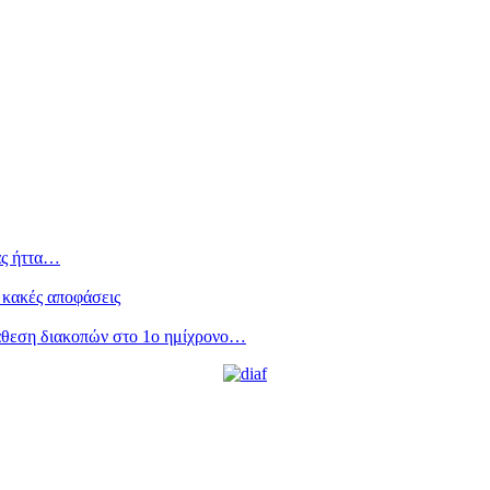
ας ήττα…
 κακές αποφάσεις
άθεση διακοπών στο 1ο ημίχρονο…