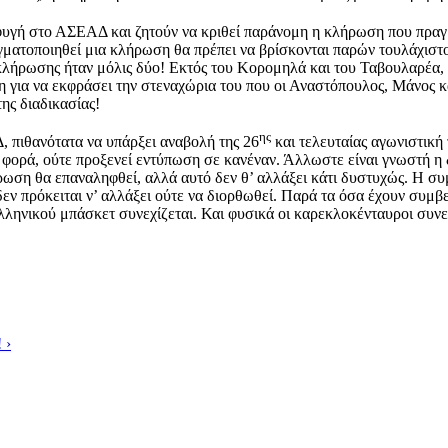
υγή στο ΑΣΕΑΔ και ζητούν να κριθεί παράνομη η κλήρωση που πραγμα
ματοποιηθεί μια κλήρωση θα πρέπει να βρίσκονται παρών τουλάχιστον
λήρωσης ήταν μόλις δύο! Εκτός του Κορομηλά και του Ταβουλαρέα, δ
η για να εκφράσει την στεναχώρια του που οι Αναστόπουλος, Μάνος 
ης διαδικασίας!
ης
πιθανότατα να υπάρξει αναβολή της 26
και τελευταίας αγωνιστική
 φορά, ούτε προξενεί εντύπωση σε κανέναν. Άλλωστε είναι γνωστή η 
ρωση θα επαναληφθεί, αλλά αυτό δεν θ’ αλλάξει κάτι δυστυχώς. Η 
 πρόκειται ν’ αλλάξει ούτε να διορθωθεί. Παρά τα όσα έχουν συμβεί
λληνικού μπάσκετ συνεχίζεται. Και φυσικά οι καρεκλοκένταυροι συνε
!
›