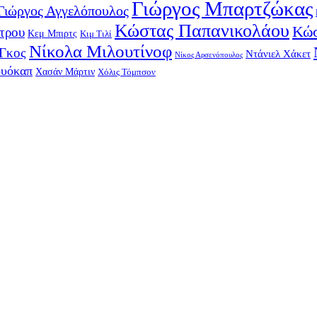
Γιώργος Μπαρτζώκας
Γιώργος Αγγελόπουλος
Κώστας Παπανικολάου
Κώσ
τρου
Κεμ Μπιρτς
Κιμ Τιλί
Νίκολα Μιλουτίνοφ
-Γκος
Ντάνιελ Χάκετ
Νίκος Αρσενόπουλος
ουόκαπ
Χασάν Μάρτιν
Χόλις Τόμπσον