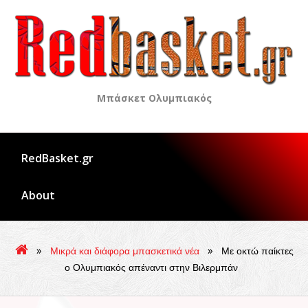
Skip
to
content
Μπάσκετ Ολυμπιακός
RedBasket.gr
About
»
»
Μικρά και διάφορα μπασκετικά νέα
Με οκτώ παίκτες
ο Ολυμπιακός απέναντι στην Βιλερμπάν