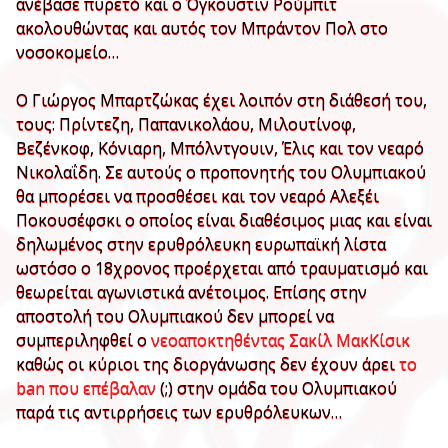
ανέβασε πυρετό και ο Όγκουστιν Ρούμπιτ
ακολουθώντας και αυτός τον Μπράντον Πολ στο
νοσοκομείο…
Ο Γιώργος Μπαρτζώκας έχει λοιπόν στη διάθεσή του,
τους: Πρίντεζη, Παπανικολάου, Μιλουτίνοφ,
Βεζένκοφ, Κόνιαρη, Μπόλντγουιν, Έλις και τον νεαρό
Νικολαΐδη. Σε αυτούς ο προπονητής του Ολυμπιακού
θα μπορέσει να προσθέσει και τον νεαρό Αλεξέι
Ποκουσέφσκι ο οποίος είναι διαθέσιμος μιας και είναι
δηλωμένος στην ερυθρόλευκη ευρωπαϊκή λίστα
ωστόσο ο 18χρονος προέρχεται από τραυματισμό και
θεωρείται αγωνιστικά ανέτοιμος. Επίσης στην
αποστολή του Ολυμπιακού δεν μπορεί να
συμπεριληφθεί ο
νεοαποκτηθέντας Σακίλ ΜακΚίσικ
καθώς οι κύριοι της διοργάνωσης δεν έχουν άρει
το
ban που επέβαλαν
(;) στην ομάδα του Ολυμπιακού
παρά τις αντιρρήσεις των ερυθρόλευκων…