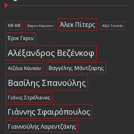
Άλεκ Πίτερς
Kill-Bill
Άαρον Χάρισον
Άξελ Τουπάν
Έρικ Γκριν
Αλέξανδρος Βεζένκοφ
Βαγγέλης Μάντζαρης
Αϊζάια Κάνααν
Βασίλης Σπανούλης
Γιάνις Στρέλιενκς
Γιάννης Σφαιρόπουλος
Γιαννούλης Λαρεντζάκης