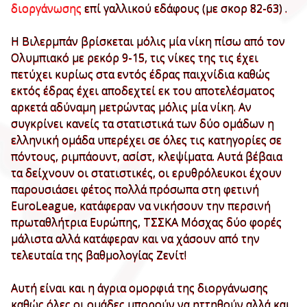
διοργάνωσης
επί γαλλικού εδάφους (με σκορ 82-63) .
Η Βιλερμπάν βρίσκεται μόλις μία νίκη πίσω από τον
Ολυμπιακό με ρεκόρ 9-15, τις νίκες της τις έχει
πετύχει κυρίως στα εντός έδρας παιχνίδια καθώς
εκτός έδρας έχει αποδεχτεί εκ του αποτελέσματος
αρκετά αδύναμη μετρώντας μόλις μία νίκη. Αν
συγκρίνει κανείς τα στατιστικά των δύο ομάδων η
ελληνική ομάδα υπερέχει σε όλες τις κατηγορίες σε
πόντους, ριμπάουντ, ασίστ, κλεψίματα. Αυτά βέβαια
τα δείχνουν οι στατιστικές, οι ερυθρόλευκοι έχουν
παρουσιάσει φέτος πολλά πρόσωπα στη φετινή
EuroLeague, κατάφεραν να νικήσουν την περσινή
πρωταθλήτρια Ευρώπης, ΤΣΣΚΑ Μόσχας δύο φορές
μάλιστα αλλά κατάφεραν και να χάσουν από την
τελευταία της βαθμολογίας Ζενίτ!
Αυτή είναι και η άγρια ομορφιά της διοργάνωσης
καθώς όλες οι ομάδες μπορούν να ηττηθούν αλλά και