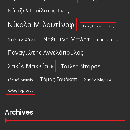
Νάιτζελ Γουίλιαμς-Γκος
Νίκολα Μιλουτίνοφ
Νίκος Αρσενόπουλος
Ντέιβιντ Μπλατ
Ντάνιελ Χάκετ
Πάτρικ Γιανκ
Παναγιώτης Αγγελόπουλος
Σακίλ ΜακΚίσικ
Τάιλερ Ντόρσεϊ
Τόμας Γουόκαπ
Χασάν Μάρτιν
Τζαμέλ ΜακΛίν
Χόλις Τόμπσον
Archives