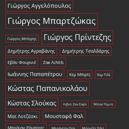
Γιώργος Αγγελόπουλος
Γιώργος Μπαρτζώκας
Γιώργος Πρίντεζης
Γιώργος Μπόγρης
Δημήτρης Αγραβάνης
Δημήτρης Τσαλδάρης
Εβάν Φουρνιέ
Ζακ ΛιΝτέι
Ιωάννης Παπαπέτρου
Κεμ Μπιρτς
Κιμ Τιλί
Κώστας Παπανικολάου
Κώστας Σλούκας
Λιβιό Ζαν Σαρλ
Μίλαν Τόμιτς
Μουσταφά Φαλ
Ματ Λοτζέσκι
Μπράιαν Ρόμπερτς
Μπράντον Πολ
Μόουζες Ράιτ