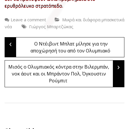
ερυθρόλευκο στρατόπεδο.
Leave a comment
Μικρά και διάφορα μπασκετικά
νέα
Γιώργος Μπαρτζώκας
‹
Post
Ο Ντέιβιντ Μπλατ μίλησε για την
αποχώρησή του από τον Ολυμπιακό
navigation
›
Μισός ο Ολυμπιακός κόντρα στην Βιλερμπάν,
νοκ άουτ και οι Μπράντον Πολ, Όγκουστιν
Ρούμπιτ