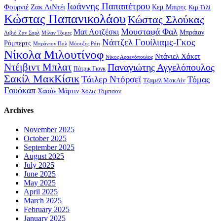
Ιωάννης Παπαπέτρου
Φουρνιέ
Ζακ ΛιΝτέι
Κεμ Μπιρτς
Κιμ Τιλί
Κώστας Παπανικολάου
Κώστας Σλούκας
Μουσταφά Φαλ
Ματ Λοτζέσκι
Μπράιαν
Λιβιό Ζαν Σαρλ
Μίλαν Τόμιτς
Νάιτζελ Γουίλιαμς-Γκος
Ρόμπερτς
Μπράντον Πολ
Μόουζες Ράιτ
Νίκολα Μιλουτίνοφ
Ντάνιελ Χάκετ
Νίκος Αρσενόπουλος
Ντέιβιντ Μπλατ
Παναγιώτης Αγγελόπουλος
Πάτρικ Γιανκ
Σακίλ ΜακΚίσικ
Τάιλερ Ντόρσεϊ
Τόμας
Τζαμέλ ΜακΛίν
Γουόκαπ
Χασάν Μάρτιν
Χόλις Τόμπσον
Archives
November 2025
October 2025
September 2025
August 2025
July 2025
June 2025
May 2025
April 2025
March 2025
February 2025
January 2025