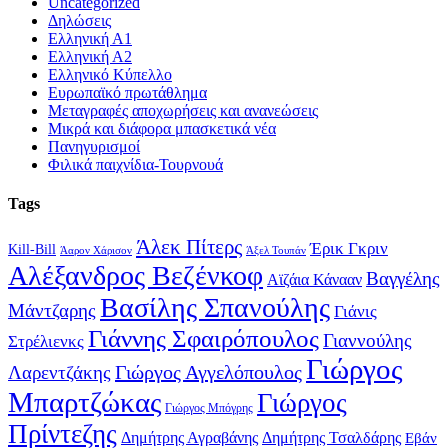
Uncategorized
Δηλώσεις
Ελληνική Α1
Ελληνική Α2
Ελληνικό Κύπελλο
Ευρωπαϊκό πρωτάθλημα
Μεταγραφές αποχωρήσεις και ανανεώσεις
Μικρά και διάφορα μπασκετικά νέα
Πανηγυρισμοί
Φιλικά παιχνίδια-Τουρνουά
Tags
Άλεκ Πίτερς
Έρικ Γκριν
Kill-Bill
Άαρον Χάρισον
Άξελ Τουπάν
Αλέξανδρος Βεζένκοφ
Βαγγέλης
Αϊζάια Κάνααν
Βασίλης Σπανούλης
Μάντζαρης
Γιάνις
Γιάννης Σφαιρόπουλος
Γιαννούλης
Στρέλιενκς
Γιώργος
Γιώργος Αγγελόπουλος
Λαρεντζάκης
Μπαρτζώκας
Γιώργος
Γιώργος Μπόγρης
Πρίντεζης
Δημήτρης Αγραβάνης
Δημήτρης Τσαλδάρης
Εβάν