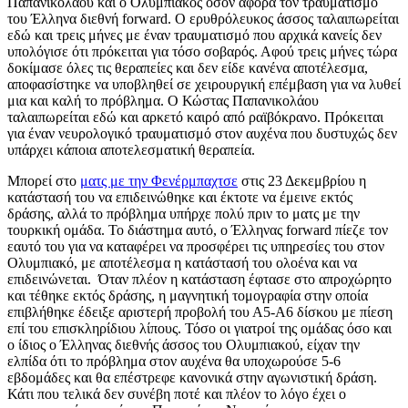
Παπανικολάου και ο Ολυμπιακός όσον αφορά τον τραυματισμό
του Έλληνα διεθνή forward. Ο ερυθρόλευκος άσσος ταλαιπωρείται
εδώ και τρεις μήνες με έναν τραυματισμό που αρχικά κανείς δεν
υπολόγισε ότι πρόκειται για τόσο σοβαρός. Αφού τρεις μήνες τώρα
δοκίμασε όλες τις θεραπείες και δεν είδε κανένα αποτέλεσμα,
αποφασίστηκε να υποβληθεί σε χειρουργική επέμβαση για να λυθεί
μια και καλή το πρόβλημα. Ο Κώστας Παπανικολάου
ταλαιπωρείται εδώ και αρκετό καιρό από ραϊβόκρανο. Πρόκειται
για έναν νευρολογικό τραυματισμό στον αυχένα που δυστυχώς δεν
υπάρχει κάποια αποτελεσματική θεραπεία.
Μπορεί στο
ματς με την Φενέρμπαχτσε
στις 23 Δεκεμβρίου η
κατάστασή του να επιδεινώθηκε και έκτοτε να έμεινε εκτός
δράσης, αλλά το πρόβλημα υπήρχε πολύ πριν το ματς με την
τουρκική ομάδα. Το διάστημα αυτό, ο Έλληνας forward πίεζε τον
εαυτό του για να καταφέρει να προσφέρει τις υπηρεσίες του στον
Ολυμπιακό, με αποτέλεσμα η κατάστασή του ολοένα και να
επιδεινώνεται. Όταν πλέον η κατάσταση έφτασε στο απροχώρητο
και τέθηκε εκτός δράσης, η μαγνητική τομογραφία στην οποία
επιβλήθηκε έδειξε αριστερή προβολή του Α5-Α6 δίσκου με πίεση
επί του επισκληρίδιου λίπους. Τόσο οι γιατροί της ομάδας όσο και
ο ίδιος ο Έλληνας διεθνής άσσος του Ολυμπιακού, είχαν την
ελπίδα ότι το πρόβλημα στον αυχένα θα υποχωρούσε 5-6
εβδομάδες και θα επέστρεφε κανονικά στην αγωνιστική δράση.
Κάτι που τελικά δεν συνέβη ποτέ και πλέον το λόγο έχει ο