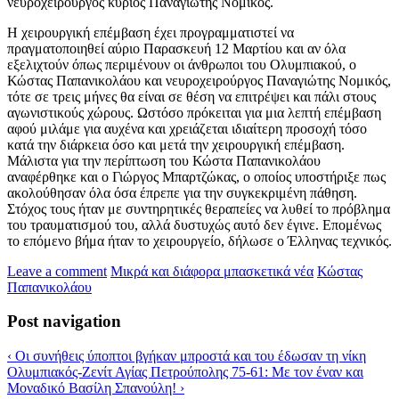
νευροχειρούργος κύριος Παναγιώτης Νομικός.
Η χειρουργική επέμβαση έχει προγραμματιστεί να
πραγματοποιηθεί αύριο Παρασκευή 12 Μαρτίου και αν όλα
εξελιχτούν όπως περιμένουν οι άνθρωποι του Ολυμπιακού, ο
Κώστας Παπανικολάου και νευροχειρούργος Παναγιώτης Νομικός,
τότε σε τρεις μήνες θα είναι σε θέση να επιτρέψει και πάλι στους
αγωνιστικούς χώρους. Ωστόσο πρόκειται για μια λεπτή επέμβαση
αφού μιλάμε για αυχένα και χρειάζεται ιδιαίτερη προσοχή τόσο
κατά την διάρκεια όσο και μετά την χειρουργική επέμβαση.
Μάλιστα για την περίπτωση του Κώστα Παπανικολάου
αναφέρθηκε και ο Γιώργος Μπαρτζώκας, ο οποίος υποστήριξε πως
ακολούθησαν όλα όσα έπρεπε για την συγκεκριμένη πάθηση.
Στόχος τους ήταν με συντηρητικές θεραπείες να λυθεί το πρόβλημα
του τραυματισμού του, αλλά δυστυχώς αυτό δεν έγινε. Επομένως
το επόμενο βήμα ήταν το χειρουργείο, δήλωσε ο Έλληνας τεχνικός.
Leave a comment
Μικρά και διάφορα μπασκετικά νέα
Κώστας
Παπανικολάου
Post navigation
‹
Οι συνήθεις ύποπτοι βγήκαν μπροστά και του έδωσαν τη νίκη
Ολυμπιακός-Ζενίτ Αγίας Πετρούπολης 75-61: Με τον έναν και
Μοναδικό Βασίλη Σπανούλη!
›