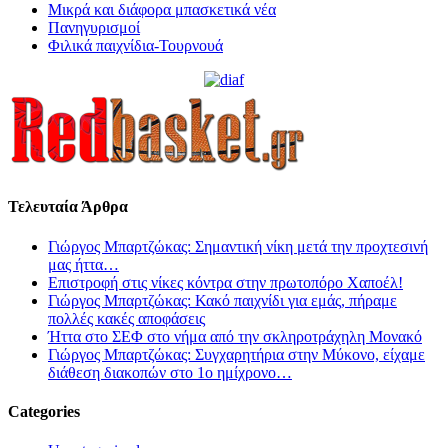
Μικρά και διάφορα μπασκετικά νέα
Πανηγυρισμοί
Φιλικά παιχνίδια-Τουρνουά
Τελευταία Άρθρα
Γιώργος Μπαρτζώκας: Σημαντική νίκη μετά την προχτεσινή
μας ήττα…
Επιστροφή στις νίκες κόντρα στην πρωτοπόρο Χαποέλ!
Γιώργος Μπαρτζώκας: Κακό παιχνίδι για εμάς, πήραμε
πολλές κακές αποφάσεις
Ήττα στο ΣΕΦ στο νήμα από την σκληροτράχηλη Μονακό
Γιώργος Μπαρτζώκας: Συγχαρητήρια στην Μύκονο, είχαμε
διάθεση διακοπών στο 1ο ημίχρονο…
Categories