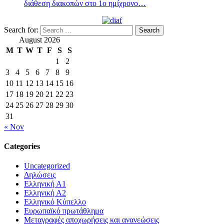
διάθεση διακοπών στο 1ο ημίχρονο…
Search for:
August 2026
M
T
W
T
F
S
S
1
2
3
4
5
6
7
8
9
10
11
12
13
14
15
16
17
18
19
20
21
22
23
24
25
26
27
28
29
30
31
« Nov
Categories
Uncategorized
Δηλώσεις
Ελληνική Α1
Ελληνική Α2
Ελληνικό Κύπελλο
Ευρωπαϊκό πρωτάθλημα
Μεταγραφές αποχωρήσεις και ανανεώσεις