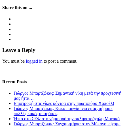
Share this on ...
Leave a Reply
You must be
logged in
to post a comment.
Recent Posts
Γιώργος Μπαρτζώκας: Σημαντική νίκη μετά την προχτεσινή
μας ήττα…
Επιστροφή στις νίκες κόντρα στην πρωτοπόρο Χαποέλ!
Γιώργος Μπαρτζώκας: Κακό παιχνίδι για εμάς, πήραμε
πολλές κακές αποφάσεις
Ήττα στο ΣΕΦ στο νήμα από την σκληροτράχηλη Μονακό
Γιώργος Μπαρτζώκας: Συγχαρητήρια στην Μύκονο, είχαμε