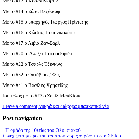
Με το #12 ο Χασάν Μάρτιν
Με το #14 ο Σάσα Βεζένκοφ
Με το #15 ο υπαρχηγός Γιώργος Πρίντεζης
Με το #16 ο Κώστας Παπανικολάου
Με το #17 ο Λιβιό Ζαν-Σαρλ
Με το #20 ο Αλεξέι Ποκουσέφσκι
Με το #22 ο Τσαρλς Τζένκινς
Με το #32 ο Οκτάβιους Έλις
Με το #41 ο Βασίλης Χρηστίδης
Και τέλος με το #77 ο Σακίλ ΜακΚίσικ
Leave a comment
Μικρά και διάφορα μπασκετικά νέα
Post navigation
‹
Η ομάδα της 10ετίας του Ολυμπιακού
Συνεχίζει την προετοιμασία του χωρίς απρόοπτα στο ΣΕΦ ο