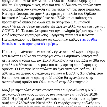
πραγματοποιήθηκε την Δευτέρα 17/08 στο Στάδιο Ειρήνης και
Φιλίας. Οι ερυθρόλευκοι, νέοι και παλιοί έδωσαν το παρών στην
πρώτη μαζική συγκέντρωση για την εκκίνηση της προετοιμασίας.
Να σημειώσουμε ότι πριν λίγες ημέρες επιτελείο του Oμίλου
Ιατρικού Αθηνών παραβρέθηκε στο ΣΕΦ και οι παίκτες, το
προπονητικό επιτελείο αλλά και το σταφ του Ολυμπιακού
υποβλήθηκε σε σειρά ιατρικών εξετάσεων αλλά και σε τεστ για τον
COVID-19. Τα αποτελέσματα για την πανδημία βγήκαν αρνητικά
για όλους τους εξεταζόμενους. Εξαίρεση αποτελεί ο Κώστας
Παπανικολάου που βρίσκεται σε καραντίνα καθώς
είχε βρεθεί
θετικός στον ιό πριν αρκετές ημέρες
.
Η πρώτη συνάντηση των παικτών έγινε σε πολύ ωραίο κλίμα με
τον Κώστα Σλούκα να επιστρέφει στον Ολυμπιακό ύστερα από
πέντε χρόνια αλλά και τον Σακίλ ΜακΚίσικ να γιορτάζει τα 30ά του
γενέθλια σβήνοντας το κεράκι του στην πρώτη προπόνηση της
ομάδας. Ο Γιώργος Μπαρτζώκας θα έχει στην διάθεσή του 17
αθλητές, σε αυτούς συγκαταλέγεται και ο Βασίλης Χρηστίδης που
θα προπονείται στην πρώτη ομάδα αλλά θα αγωνίζεται στην
αναπτυξιακή ομάδα του Ολυμπιακού στην Α2 κατηγορία.
Μαζί με την πρώτη συγκέντρωση των ερυθρολεύκων η ΚΑΕ
ανακοίνωσε και τους αριθμούς των παικτών για τη σεζόν 2020-
2021. Η μόνη αλλαγή που έγινε από τους παλιούς παίκτες ήταν
αυτή του Αλέξανδρου Νικολαΐδη. Ο νεαρός παίκτης επέλεξε τον