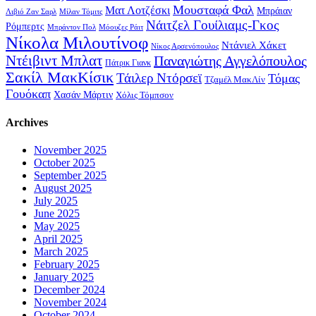
Μουσταφά Φαλ
Ματ Λοτζέσκι
Μπράιαν
Λιβιό Ζαν Σαρλ
Μίλαν Τόμιτς
Νάιτζελ Γουίλιαμς-Γκος
Ρόμπερτς
Μπράντον Πολ
Μόουζες Ράιτ
Νίκολα Μιλουτίνοφ
Ντάνιελ Χάκετ
Νίκος Αρσενόπουλος
Ντέιβιντ Μπλατ
Παναγιώτης Αγγελόπουλος
Πάτρικ Γιανκ
Σακίλ ΜακΚίσικ
Τάιλερ Ντόρσεϊ
Τόμας
Τζαμέλ ΜακΛίν
Γουόκαπ
Χασάν Μάρτιν
Χόλις Τόμπσον
Archives
November 2025
October 2025
September 2025
August 2025
July 2025
June 2025
May 2025
April 2025
March 2025
February 2025
January 2025
December 2024
November 2024
October 2024