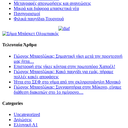
Μεταγραφές αποχωρήσεις και ανανεώσεις
Μικρά και διάφορα μπασκετικά νέα
Πανηγυρισμοί
Φιλικά παιχνίδια-Τουρνουά
Τελευταία Άρθρα
Γιώργος Μπαρτζώκας: Σημαντική νίκη μετά την προχτεσινή
μας ήττα…
Επιστροφή στις νίκες κόντρα στην πρωτοπόρο Χαποέλ!
Γιώργος Μπαρτζώκας: Κακό παιχνίδι για εμάς, πήραμε
πολλές κακές αποφάσεις
Ήττα στο ΣΕΦ στο νήμα από την σκληροτράχηλη Μονακό
Γιώργος Μπαρτζώκας: Συγχαρητήρια στην Μύκονο, είχαμε
διάθεση διακοπών στο 1ο ημίχρονο…
Categories
Uncategorized
Δηλώσεις
Ελληνική Α1