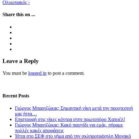
Ολυμπιακός
›
Share this on ...
Leave a Reply
You must be
logged in
to post a comment.
Recent Posts
Γιώργος Μπαρτζώκας: Σημαντική νίκη μετά την προχτεσινή
μας ήττα…
Επιστροφή στις νίκες κόντρα στην πρωτοπόρο Χαποέλ!
Γιώργος Μπαρτζώκας: Κακό παιχνίδι για εμάς, πήραμε
πολλές κακές αποφάσεις
Ήττα στο ΣΕΦ στο νήμα από την σκληροτράχηλη Μονακό