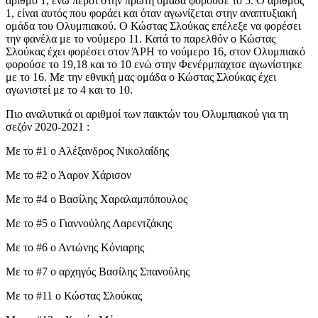
αριθμό 1, ενώ πέρσι στην πρώτη ομάδα φορούσε το 5. Ο αριθμός
1, είναι αυτός που φοράει και όταν αγωνίζεται στην αναπτυξιακή
ομάδα του Ολυμπιακού. Ο Κώστας Σλούκας επέλεξε να φορέσει
την φανέλα με το νούμερο 11. Κατά το παρελθόν ο Κώστας
Σλούκας έχει φορέσει στον ΆΡΗ το νούμερο 16, στον Ολυμπιακό
φορούσε το 19,18 και το 10 ενώ στην Φενέρμπαχτσε αγωνίστηκε
με το 16. Με την εθνική μας ομάδα ο Κώστας Σλούκας έχει
αγωνιστεί με το 4 και το 10.
Πιο αναλυτικά οι αριθμοί των παικτών του Ολυμπιακού για τη
σεζόν 2020-2021 :
Με το #1 ο Αλέξανδρος Νικολαΐδης
Με το #2 ο Άαρον Χάρισον
Με το #4 ο Βασίλης Χαραλαμπόπουλος
Με το #5 ο Γιαννούλης Λαρεντζάκης
Με το #6 ο Αντώνης Κόνιαρης
Με το #7 ο αρχηγός Βασίλης Σπανούλης
Με το #11 ο Κώστας Σλούκας