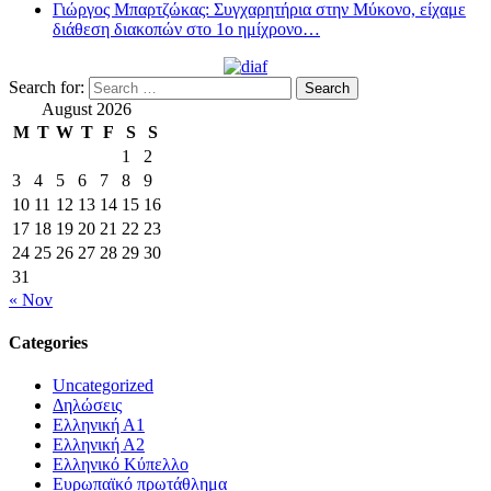
Γιώργος Μπαρτζώκας: Συγχαρητήρια στην Μύκονο, είχαμε
διάθεση διακοπών στο 1ο ημίχρονο…
Search for:
August 2026
M
T
W
T
F
S
S
1
2
3
4
5
6
7
8
9
10
11
12
13
14
15
16
17
18
19
20
21
22
23
24
25
26
27
28
29
30
31
« Nov
Categories
Uncategorized
Δηλώσεις
Ελληνική Α1
Ελληνική Α2
Ελληνικό Κύπελλο
Ευρωπαϊκό πρωτάθλημα