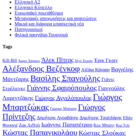
Ελληνική Α2
Ελληνικό Κύπελλο
Ευρωπαϊκό πρωτάθλημα
Μεταγραφές αποχωρήσεις και ανανεώσεις
Μικρά και διάφορα μπασκετικά νέα
Πανηγυρισμοί
Φιλικά παιχνίδια-Τουρνουά
Tags
Άλεκ Πίτερς
Έρικ Γκριν
Kill-Bill
Άαρον Χάρισον
Άξελ Τουπάν
Αλέξανδρος Βεζένκοφ
Βαγγέλης
Αϊζάια Κάνααν
Βασίλης Σπανούλης
Μάντζαρης
Γιάνις
Γιάννης Σφαιρόπουλος
Γιαννούλης
Στρέλιενκς
Γιώργος
Γιώργος Αγγελόπουλος
Λαρεντζάκης
Μπαρτζώκας
Γιώργος
Γιώργος Μπόγρης
Πρίντεζης
Δημήτρης Αγραβάνης
Δημήτρης Τσαλδάρης
Εβάν
Ιωάννης Παπαπέτρου
Φουρνιέ
Ζακ ΛιΝτέι
Κεμ Μπιρτς
Κιμ Τιλί
Κώστας Παπανικολάου
Κώστας Σλούκας