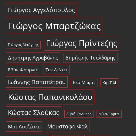
Γιώργος Αγγελόπουλος
Γιώργος Μπαρτζώκας
Γιώργος Πρίντεζης
Γιώργος Μπόγρης
Δημήτρης Αγραβάνης
Δημήτρης Τσαλδάρης
Εβάν Φουρνιέ
Ζακ ΛιΝτέι
Ιωάννης Παπαπέτρου
Κεμ Μπιρτς
Κιμ Τιλί
Κώστας Παπανικολάου
Κώστας Σλούκας
Λιβιό Ζαν Σαρλ
Μίλαν Τόμιτς
Μουσταφά Φαλ
Ματ Λοτζέσκι