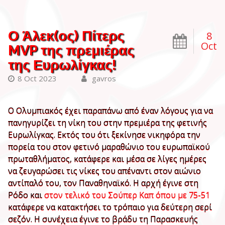
Ο Άλεκ(ος) Πίτερς
8
Oct
MVP της πρεμιέρας
της Ευρωλίγκας!
8 Oct 2023
gavros
Ο Ολυμπιακός έχει παραπάνω από έναν λόγους για να
πανηγυρίζει τη νίκη του στην πρεμιέρα της φετινής
Ευρωλίγκας. Εκτός του ότι ξεκίνησε νικηφόρα την
πορεία του στον φετινό μαραθώνιο του ευρωπαϊκού
πρωταθλήματος, κατάφερε και μέσα σε λίγες ημέρες
να ζευγαρώσει τις νίκες του απέναντι στον αιώνιο
αντίπαλό του, τον Παναθηναϊκό. Η αρχή έγινε στη
Ρόδο και
στον τελικό του Σούπερ Καπ όπου με 75-51
κατάφερε να κατακτήσει το τρόπαιο για δεύτερη σερί
σεζόν. Η συνέχεια έγινε το βράδυ τη Παρασκευής