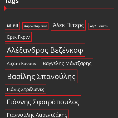
Tags
Άλεκ Πίτερς
Kill-Bill
Άαρον Χάρισον
Άξελ Τουπάν
Έρικ Γκριν
Αλέξανδρος Βεζένκοφ
Βαγγέλης Μάντζαρης
Αϊζάια Κάνααν
Βασίλης Σπανούλης
Γιάνις Στρέλιενκς
Γιάννης Σφαιρόπουλος
Γιαννούλης Λαρεντζάκης