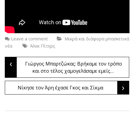
Leave a comment
Μικρά και διάφορα μπασκετικά
νέα
Άλεκ Πίτερς
‹
Post
Γιώργος Μπαρτζώκας: Βρήκαμε τον τρόπο
και στο τέλος χαμογελάσαμε εμείς…
navigation
›
Νίκησε τον Άρη έχασε Γκος και Σίκμα