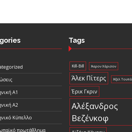
gories
Tags
Kill-Bill
ategorized
Άαρον Χάρισον
Άλεκ Πίτερς
ώσεις
Άξελ Τουπά
Έρικ Γκριν
ηνική Α1
Αλέξανδρος
ηνική Α2
Βεζένκοφ
ηνικό Κύπελλο
ωπαϊκό πρωτάθλημα