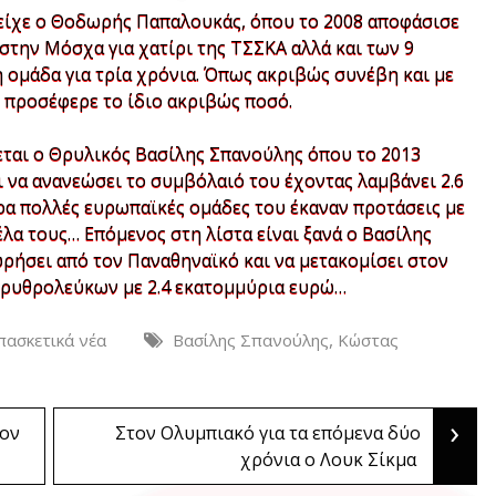
είχε ο Θοδωρής Παπαλουκάς, όπου το 2008 αποφάσισε
 στην Μόσχα για χατίρι της ΤΣΣΚΑ αλλά και των 9
ομάδα για τρία χρόνια. Όπως ακριβώς συνέβη και με
 προσέφερε το ίδιο ακριβώς ποσό.
ται ο Θρυλικός Βασίλης Σπανούλης όπου το 2013
 να ανανεώσει το συμβόλαιό του έχοντας λαμβάνει 2.6
ρα πολλές ευρωπαϊκές ομάδες του έκαναν προτάσεις με
λα τους… Επόμενος στη λίστα είναι ξανά ο Βασίλης
ρήσει από τον Παναθηναϊκό και να μετακομίσει στον
ρυθρολεύκων με 2.4 εκατομμύρια ευρώ…
,
πασκετικά νέα
Βασίλης Σπανούλης
Κώστας
›
τον
Στον Ολυμπιακό για τα επόμενα δύο
χρόνια ο Λουκ Σίκμα