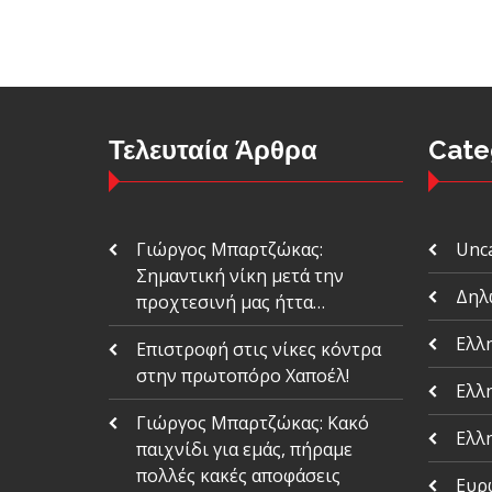
Τελευταία Άρθρα
Cate
Γιώργος Μπαρτζώκας:
Unc
Σημαντική νίκη μετά την
Δηλ
προχτεσινή μας ήττα…
Ελλ
Επιστροφή στις νίκες κόντρα
στην πρωτοπόρο Χαποέλ!
Ελλ
Γιώργος Μπαρτζώκας: Κακό
Ελλ
παιχνίδι για εμάς, πήραμε
πολλές κακές αποφάσεις
Ευρ