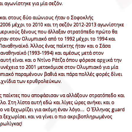
ι αγωνίστηκε για μία σεζόν.
 και στους δύο αιώνιους ήταν ο Σοφοκλής
2006 μέχρι το 2010 και τη σεζόν 2012-2013 αγωνίστηκε
 μερικούς ξένους που άλλαξαν στρατόπεδο πρώτο θα
ταν στον Ολυμπιακό από το 1992 μέχρι το 1994 και
Παναθηναϊκό. Άλλος ένας παίκτης ήταν και ο Σάσα
αναθηναϊκό (1993-1994) και αμέσως μετά στον
 αυτή είναι και ο Ντίνο Ράτζα όπου φόρεσε αρχικά την
συνέχεια το 2001 μετακόμισε στον Ολυμπιακό για μία
μπιακό παραμένουν βαθιά και πάρα πολλές φορές δίνει
ιχνίδια των ερυθρολεύκων.
ύς παίκτες που αποφάσισαν να αλλάξουν στρατόπεδο και
ο. Στη λίστα αυτή εδώ και λίγες ώρες ανήκει και ο
 να ξεχωρίζει για ακόμη έναν λόγο…. Ο Έλληνας guard
 ξεχωρίσει και να γίνει ο πιο ακριβοπληρωμένος
υρωλίγκας!