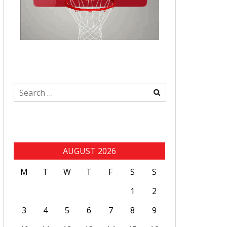
Search
for:
AUGUST 2026
M
T
W
T
F
S
S
1
2
3
4
5
6
7
8
9