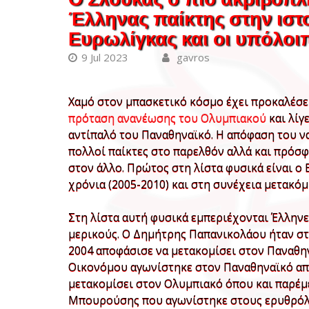
Έλληνας παίκτης στην ιστ
Ευρωλίγκας και οι υπόλοιπ
9 Jul 2023
gavros
Χαμό στον μπασκετικό κόσμο έχει προκαλέσ
πρόταση ανανέωσης του Ολυμπιακού
και λίγ
αντίπαλό του Παναθηναϊκό. Η απόφαση του ν
πολλοί παίκτες στο παρελθόν αλλά και πρόσφ
στον άλλο. Πρώτος στη λίστα φυσικά είναι ο
χρόνια (2005-2010) και στη συνέχεια μετακόμ
Στη λίστα αυτή φυσικά εμπεριέχονται Έλληνες
μερικούς. Ο Δημήτρης Παπανικολάου ήταν στο
2004 αποφάσισε να μετακομίσει στον Παναθην
Οικονόμου αγωνίστηκε στον Παναθηναϊκό από 
μετακομίσει στον Ολυμπιακό όπου και παρέμει
Μπουρούσης που αγωνίστηκε στους ερυθρόλευ