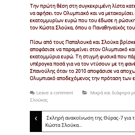
Την πρώτη θέση στη συγκεκριμένη λίστα κατ
να αφήσει τον Ολυμπιακό και να μετακομίσει
εκατομμυρίων ευρώ που του έδωσε η ρώσικη 
τον Κώστα Σλούκα, όπου ο Παναθηναϊκός του
Πίσω από τους Παπαλουκά και Σλούκα βρίσκε
αποφάσισε να παραμείνει στον Ολυμπιακό και
εκατομμύρια ευρώ. Τη στιγμή φυσικά που πά
υπέρογκα ποσά για να τον ντύσουν με τη φανέ
Σπανούλης όταν το 2010 αποφάσισε να αποχω
Ολυμπιακό αποδεχόμενος την πρόταση των ε
Leave a comment
Μικρά και διάφορα μ
Σλούκας
‹
Post
Σκληρή ανακοίνωση της Θύρας-7 για 
Κώστα Σλούκα…