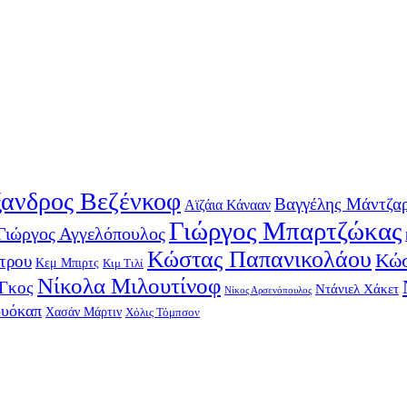
ανδρος Βεζένκοφ
Βαγγέλης Μάντζα
Αϊζάια Κάνααν
Γιώργος Μπαρτζώκας
Γιώργος Αγγελόπουλος
Κώστας Παπανικολάου
Κώσ
τρου
Κεμ Μπιρτς
Κιμ Τιλί
Νίκολα Μιλουτίνοφ
-Γκος
Ντάνιελ Χάκετ
Νίκος Αρσενόπουλος
ουόκαπ
Χασάν Μάρτιν
Χόλις Τόμπσον