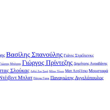
Βασίλης Σπανούλης
ρης
Γιάνις Στρέλιενκς
Γιώργος Πρίντεζης
Δημήτρης Αγραβάνης
Γιώργος Μπόγρης
τας Σλούκας
Μουσταφά
Ματ Λοτζέσκι
Λιβιό Ζαν Σαρλ
Μίλαν Τόμιτς
Ντέιβιντ Μπλατ
Παναγιώτης Αγγελόπουλος
Πάτρικ Γιανκ