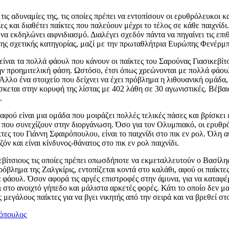
τις αδυναμίες της, τις οποίες πρέπει να εντοπίσουν οι ερυθρόλευκοι 
 και διαθέτει παίκτες που παλεύουν μέχρι το τέλος σε κάθε παιχνίδι.
α εκδηλώνει αιφνιδιασμό. Διαλέγει σχεδόν πάντα να πηγαίνει τις επιθέ
 της σχετικής κατηγορίας, μαζί με την πρωταθλήτρια Ευρώπης Φενέρμ
ίναι τα πολλά φάουλ που κάνουν οι παίκτες του Σαρούνας Γιασικεβίτσ
ην προημιτελική φάση. Ωστόσο, έτσι όπως χρεώνονται με πολλά φάουλ,
λλο ένα στοιχείο που δείχνει να έχει πρόβλημα η λιθουανική ομάδα, 
κεται στην κορυφή της λίστας με 402 λάθη σε 30 αγωνιστικές. Βέβαι
.
φού είναι μια ομάδα που μοιράζει πολλές τελικές πάσες και βρίσκει
 8 που συνεχίζουν στην διοργάνωση. Όσο για τον Ολυμπιακό, οι ερυθρ
κτες του Γιάννη Σφαιρόπουλου, είναι το παιχνίδι στο πικ εν ρολ. Όλη
ν και είναι κίνδυνος-θάνατος στο πικ εν ρολ παιχνίδι.
βίτσιους τις οποίες πρέπει οπωσδήποτε να εκμεταλλευτούν ο Βασίλης 
λημα της Ζαλγκίρις, εντοπίζεται κοντά στο καλάθι, αφού οι παίκτες 
φάουλ. Όσον αφορά τις αργές επιστροφές στην άμυνα, για να καταφέ
 στο ανοιχτό γήπεδο και μάλιστα αρκετές φορές. Κάτι το οποίο δεν μ
υς μεγάλους παίκτες για να βγει νικητής από την σειρά και να βρεθεί σ
ρόπουλος