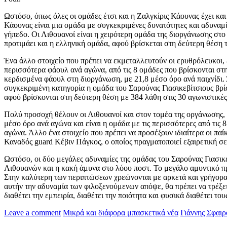
Ωστόσο, όπως όλες οι ομάδες έτσι και η Ζαλγκίρις Κάουνας έχει και 
Κάουνας είναι μια ομάδα με συγκεκριμένες δυνατότητες και αδυναμίες
γήπεδο. Οι Λιθουανοί είναι η χειρότερη ομάδα της διοργάνωσης στο ν
προτιμάει και η ελληνική ομάδα, αφού βρίσκεται στη δεύτερη θέση
Ένα άλλο στοιχείο που πρέπει να εκμεταλλευτούν οι ερυθρόλευκοι, ε
περισσότερα φάουλ ανά αγώνα, από τις 8 ομάδες που βρίσκονται στ
κερδισμένα φάουλ στη διοργάνωση, με 21,8 μέσο όρο ανά παιχνίδι. Ά
συγκεκριμένη κατηγορία η ομάδα του Σαρούνας Γιασικεβίτσιους βρίσ
αφού βρίσκονται στη δεύτερη θέση με 384 λάθη στις 30 αγωνιστικές
Πολύ προσοχή θέλουν οι Λιθουανοί και στον τομέα της οργάνωσης, α
μέσο όρο ανά αγώνα και είναι η ομάδα με τις περισσότερες από τις
αγώνα. Άλλο ένα στοιχείο που πρέπει να προσέξουν ιδιαίτερα οι παί
Καναδός guard Κέβιν Πάγκος, ο οποίος πραγματοποιεί εξαιρετική σεζό
Ωστόσο, οι δύο μεγάλες αδυναμίες της ομάδας του Σαρούνας Γιασικε
Λιθουανών και η κακή άμυνα στο λόου ποστ. Το μεγάλο αμυντικό πρόβ
Στην καλύτερη των περιπτώσεων χρεώνονται με αρκετά και γρήγορα 
αυτήν την αδυναμία των φιλοξενούμενων απόψε, θα πρέπει να τρέξει
διαθέτει την εμπειρία, διαθέτει την ποιότητα και φυσικά διαθέτει το
Leave a comment
Μικρά και διάφορα μπασκετικά νέα
Γιάννης Σφαι