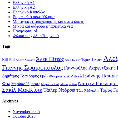
Ελληνική Α1
Ελληνική Α2
Ελληνικό Κύπελλο
Ευρωπαϊκό πρωτάθλημα
Μεταγραφές αποχωρήσεις και ανανεώσεις
Μικρά και διάφορα μπασκετικά νέα
Πανηγυρισμοί
Φιλικά παιχνίδια-Τουρνουά
Tags
Αλέξ
Άλεκ Πίτερς
Έρικ Γκριν
Kill-Bill
Άαρον Χάρισον
Άξελ Τουπάν
Γιάννης Σφαιρόπουλος
Γιαννούλης Λαρεντζάκης
Ιωάννης Παπαπέ
Δημήτρης Τσαλδάρης
Εβάν Φουρνιέ
Ζακ ΛιΝτέι
Νάιτζελ Γουίλιαμς
Φαλ
Μπράιαν Ρόμπερτς
Μπράντον Πολ
Μόουζες Ράιτ
Σακίλ ΜακΚίσικ
Τάιλερ Ντόρσεϊ
Τόμας Γ
Τζαμέλ ΜακΛίν
Archives
November 2025
October 2025