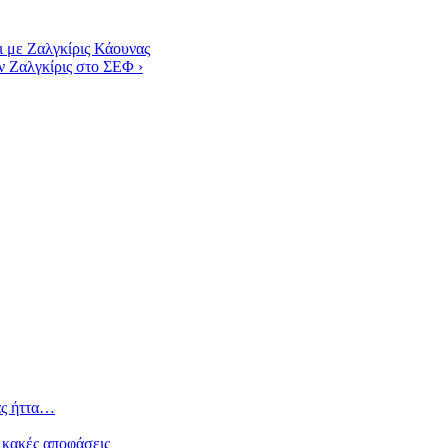
 με Ζαλγκίρις Κάουνας
ην Ζαλγκίρις στο ΣΕΦ
›
ας ήττα…
 κακές αποφάσεις