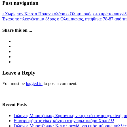
Post navigation
‹
Χωρίς τον Κώστα Παπανικολάου ο Ολυμπιακός στο πρώτο παιχνίδι
Έχασε το πλεονέκτημα έδρας ο Ολυμπιακός, ηττήθηκε 78-87 από τ
Share this on ...
Leave a Reply
You must be
logged in
to post a comment.
Recent Posts
Γιώργος Μπαρτζώκας: Σημαντική νίκη μετά την προχτεσινή μ
Επιστροφή στις νίκες κόντρα στην πρωτοπόρο Χαποέλ!
Γιώργος Μπαρτζώκας: Κακό παιχνίδι για εμάς, πήραμε πολλές