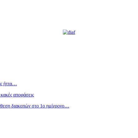
ας ήττα…
 κακές αποφάσεις
άθεση διακοπών στο 1ο ημίχρονο…