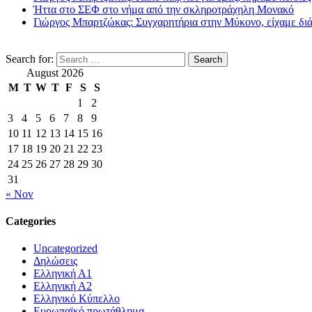
Ήττα στο ΣΕΦ στο νήμα από την σκληροτράχηλη Μονακό
Γιώργος Μπαρτζώκας: Συγχαρητήρια στην Μύκονο, είχαμε δι
Search for:
August 2026
M
T
W
T
F
S
S
1
2
3
4
5
6
7
8
9
10
11
12
13
14
15
16
17
18
19
20
21
22
23
24
25
26
27
28
29
30
31
« Nov
Categories
Uncategorized
Δηλώσεις
Ελληνική Α1
Ελληνική Α2
Ελληνικό Κύπελλο
Ευρωπαϊκό πρωτάθλημα