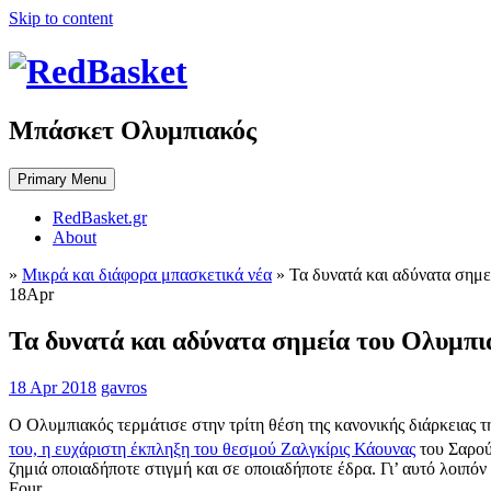
Skip to content
Μπάσκετ Ολυμπιακός
Primary Menu
RedBasket.gr
About
»
Μικρά και διάφορα μπασκετικά νέα
»
Τα δυνατά και αδύνατα σημε
18
Apr
Τα δυνατά και αδύνατα σημεία του Ολυμπι
18 Apr 2018
gavros
Ο Ολυμπιακός τερμάτισε στην τρίτη θέση της κανονικής διάρκειας 
του, η ευχάριστη έκπληξη του θεσμού Ζαλγκίρις Κάουνας
του Σαρούν
ζημιά οποιαδήποτε στιγμή και σε οποιαδήποτε έδρα. Γι’ αυτό λοιπόν
Four.