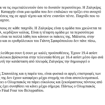
και να τις εκμεταλλευτούν όσο το δυνατόν περισσότερο. Η Ζαλγκίρις
 Καταρχήν είναι μια ομάδα που δεν επιδιώκει να τρέξει στο ανοιχτό
σεις της σε αργό τέμπο και πέντε εναντίον πέντε. Παιχνίδι που το
παχτσε.
ιους σε κάθε παιχνίδι. Η Ζαλγκίρις είναι η ομάδα που χρεώνεται τα
 κερδίζουν κιόλας. Είναι η τέταρτη ομάδα με τα περισσότερα
είναι τα πολλά λάθη που κάνουν οι παίκτες της. Μάλιστα, στην
α και οι ερυθρόλευκοι του Γιάννη Σφαιρόπουλου δεν πάνε πίσω,
 ελεύθερα σουτ ή σουτ με καλές προϋποθέσεις. Έχουν 19.4 ασίστ
όλευκοι βρίσκονται στην τελευταία θέση με 16.4 ασίστ μέσο όρο ανά
 αυτή την κατάσταση από πλευράς Ζαλγκίρις την δημιουργεί ο
Σπανούλης και η παρέα του, είναι φυσικά οι αργές επιστροφές των
της δεν έχουν καταφέρει μέχρι στιγμής να είναι αποτελεσματικοί.
ρει ο Ολυμπιακός να πάρει εύκολους και ξεκούραστους πόντους από
ας έχει συνηθίσει να κάνει μέχρι σήμερα. Πάντως ο Ολυμπιακός
το Final Four του Βελιγραδίου.