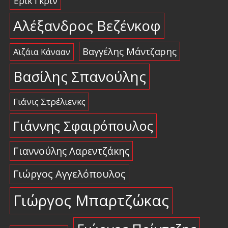
Έρικ Γκριν
Αλέξανδρος Βεζένκοφ
Βαγγέλης Μάντζαρης
Αϊζάια Κάνααν
Βασίλης Σπανούλης
Γιάνις Στρέλιενκς
Γιάννης Σφαιρόπουλος
Γιαννούλης Λαρεντζάκης
Γιώργος Αγγελόπουλος
Γιώργος Μπαρτζώκας