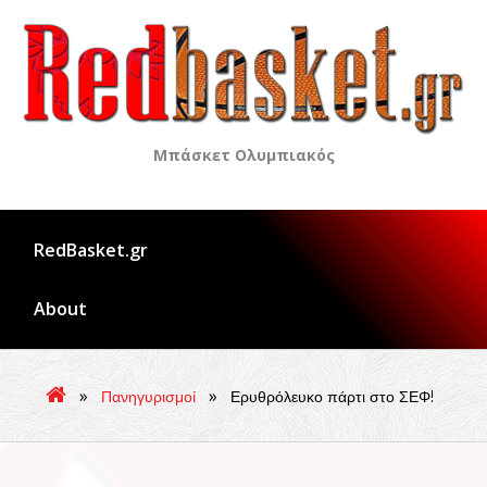
Skip
to
content
Μπάσκετ Ολυμπιακός
RedBasket.gr
About
»
»
Πανηγυρισμοί
Ερυθρόλευκο πάρτι στο ΣΕΦ!