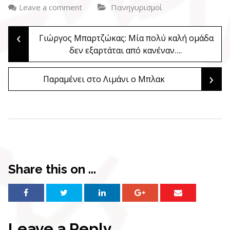
Leave a comment
Πανηγυρισμοί
‹
Post
Γιώργος Μπαρτζώκας: Μία πολύ καλή ομάδα
δεν εξαρτάται από κανέναν….
navigation
›
Παραμένει στο Λιμάνι ο Μπλακ
Share this on ...
Leave a Reply