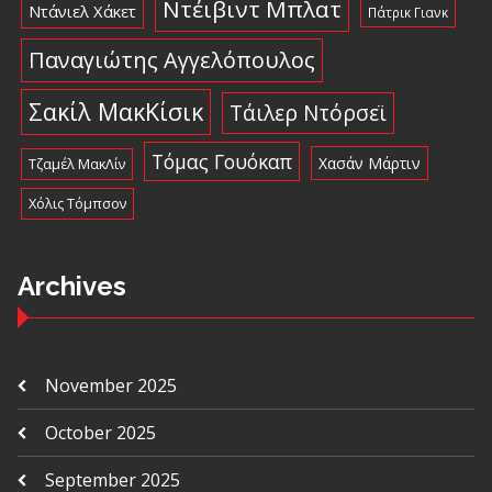
Ντέιβιντ Μπλατ
Ντάνιελ Χάκετ
Πάτρικ Γιανκ
Παναγιώτης Αγγελόπουλος
Σακίλ ΜακΚίσικ
Τάιλερ Ντόρσεϊ
Τόμας Γουόκαπ
Χασάν Μάρτιν
Τζαμέλ ΜακΛίν
Χόλις Τόμπσον
Archives
November 2025
October 2025
September 2025