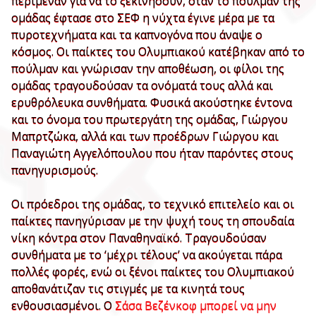
περίμεναν για να το ξεκινήσουν, όταν το πούλμαν της
ομάδας έφτασε στο ΣΕΦ η νύχτα έγινε μέρα με τα
πυροτεχνήματα και τα καπνογόνα που άναψε ο
κόσμος. Οι παίκτες του Ολυμπιακού κατέβηκαν από το
πούλμαν και γνώρισαν την αποθέωση, οι φίλοι της
ομάδας τραγουδούσαν τα ονόματά τους αλλά και
ερυθρόλευκα συνθήματα. Φυσικά ακούστηκε έντονα
και το όνομα του πρωτεργάτη της ομάδας, Γιώργου
Μαπρτζώκα, αλλά και των προέδρων Γιώργου και
Παναγιώτη Αγγελόπουλου που ήταν παρόντες στους
πανηγυρισμούς.
Οι πρόεδροι της ομάδας, το τεχνικό επιτελείο και οι
παίκτες πανηγύρισαν με την ψυχή τους τη σπουδαία
νίκη κόντρα στον Παναθηναϊκό. Τραγουδούσαν
συνθήματα με το ‘μέχρι τέλους’ να ακούγεται πάρα
πολλές φορές, ενώ οι ξένοι παίκτες του Ολυμπιακού
αποθανάτιζαν τις στιγμές με τα κινητά τους
ενθουσιασμένοι. Ο
Σάσα Βεζένκοφ μπορεί να μην