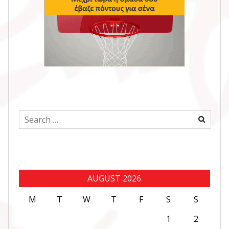
Search
for:
AUGUST 2026
M
T
W
T
F
S
S
1
2