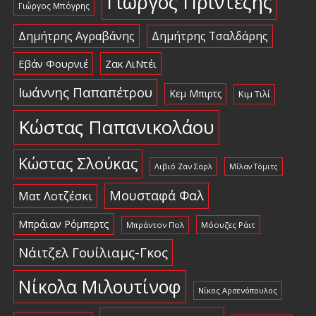
Γιώργος Πρίντεζης
Γιώργος Μπόγρης
Δημήτρης Αγραβάνης
Δημήτρης Τσαλδάρης
Εβάν Φουρνιέ
Ζακ ΛιΝτέι
Ιωάννης Παπαπέτρου
Κεμ Μπιρτς
Κιμ Τιλί
Κώστας Παπανικολάου
Κώστας Σλούκας
Λιβιό Ζαν Σαρλ
Μίλαν Τόμιτς
Μουσταφά Φαλ
Ματ Λοτζέσκι
Μπράιαν Ρόμπερτς
Μπράντον Πολ
Μόουζες Ράιτ
Νάιτζελ Γουίλιαμς-Γκος
Νίκολα Μιλουτίνοφ
Νίκος Αρσενόπουλος